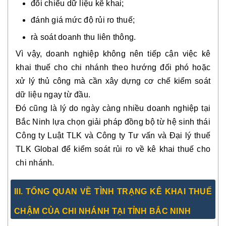
đối chiếu dữ liệu kê khai;
đánh giá mức độ rủi ro thuế;
rà soát doanh thu liên thông.
Vì vậy, doanh nghiệp không nên tiếp cận việc kê
khai thuế cho chi nhánh theo hướng đối phó hoặc
xử lý thủ công mà cần xây dựng cơ chế kiểm soát
dữ liệu ngay từ đầu.
Đó cũng là lý do ngày càng nhiều doanh nghiệp tại
Bắc Ninh lựa chọn giải pháp đồng bộ từ hệ sinh thái
Công ty Luật TLK và Công ty Tư vấn và Đại lý thuế
TLK Global để kiểm soát rủi ro về kê khai thuế cho
chi nhánh.
III. TỔNG QUAN VỀ TÌNH TRẠNG KÊ KHAI THUẾ
CHẬM CỦA CHI NHÁNH TẠI TỈNH BẮC NINH