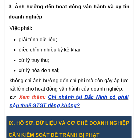
3. Ảnh hưởng đến hoạt động vận hành và uy tín
doanh nghiệp
Việc phải:
giải trình dữ liệu;
điều chỉnh nhiều kỳ kê khai;
xử lý truy thu;
xử lý hóa đơn sai;
không chỉ ảnh hưởng đến chi phí mà còn gây áp lực
rất lớn cho hoạt động vận hành của doanh nghiệp.
👉
Xem thêm:
Chi nhánh tại Bắc Ninh có phải
nộp thuế GTGT riêng không?
IX. HỒ SƠ, DỮ LIỆU VÀ CƠ CHẾ DOANH NGHIỆP
CẦN KIỂM SOÁT ĐỂ TRÁNH BỊ PHẠT