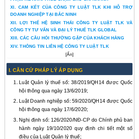
XI. CAM KẾT CỦA CÔNG TY LUẬT TLK KHI HỖ TRỢ
DOANH NGHIỆP TẠI BẮC NINH
XII. LỢI THẾ HỆ SINH THÁI CÔNG TY LUẬT TLK VÀ
CÔNG TY TƯ VẤN VÀ ĐẠI LÝ THUẾ TLK GLOBAL
XIII. CÁC CÂU HỎI THƯỜNG GẶP CỦA KHÁCH HÀNG
XIV. THÔNG TIN LIÊN HỆ CÔNG TY LUẬT TLK
[
Ẩn
]
I. CĂN CỨ PHÁP LÝ ÁP DỤNG
Luật Quản lý thuế số: 38/2019/QH14 được Quốc
hội thông qua ngày 13/6/2019;
Luật Doanh nghiệp số: 59/2020/QH14 được Quốc
hội thông qua ngày 17/6/2020;
Nghị định số: 126/2020/NĐ-CP do Chính phủ ban
hành ngày 19/10/2020 quy định chi tiết một số
điều của Luật Quản lý thuế;