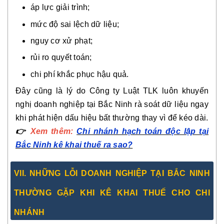
áp lực giải trình;
mức độ sai lệch dữ liệu;
nguy cơ xử phạt;
rủi ro quyết toán;
chi phí khắc phục hậu quả.
Đây cũng là lý do Công ty Luật TLK luôn khuyến
nghị doanh nghiệp tại Bắc Ninh rà soát dữ liệu ngay
khi phát hiện dấu hiệu bất thường thay vì để kéo dài.
👉
Xem thêm:
Chi nhánh hạch toán độc lập tại
Bắc Ninh kê khai thuế ra sao?
VII. NHỮNG LỖI DOANH NGHIỆP TẠI BẮC NINH
THƯỜNG GẶP KHI KÊ KHAI THUẾ CHO CHI
NHÁNH