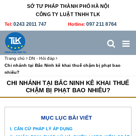
SỞ TƯ PHÁP THÀNH PHỐ HÀ NỘI
CÔNG TY LUẬT TNHH TLK
Tel:
0243 2011 747
Hotline:
097 211 8764
Trang chủ
DN - Hỏi đáp
TRANG CHỦ
GIỚI THIỆU
DỊCH VỤ PHÁP LÝ
Chi nhánh tại Bắc Ninh kê khai thuế chậm bị phạt bao
nhiêu?
DỊCH VỤ KẾ TOÁN - THUẾ
XÚC TIẾN THƯƠNG MẠI
CHI NHÁNH TẠI BẮC NINH KÊ KHAI THUẾ
CHẬM BỊ PHẠT BAO NHIÊU?
BẢNG GIÁ
ĐÀO TẠO
TUYỂN DỤNG
LIÊN HỆ
MỤC LỤC BÀI VIẾT
I. CĂN CỨ PHÁP LÝ ÁP DỤNG