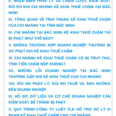
II. NHẬN ĐỊNH PHÁP LÝ VÀ CHIẾN LƯỢC KIỂM SOÁT
RỦI RO KHI CHI NHÁNH KÊ KHAI THUẾ CHẬM TẠI BẮC
NINH
III. TỔNG QUAN VỀ TÌNH TRẠNG KÊ KHAI THUẾ CHẬM
CỦA CHI NHÁNH TẠI TỈNH BẮC NINH
IV. CHI NHÁNH TẠI BẮC NINH KÊ KHAI THUẾ CHẬM THÌ
BỊ PHẠT NHƯ THẾ NÀO?
V. NHỮNG TRƯỜNG HỢP DOANH NGHIỆP THƯỜNG BỊ
XỬ PHẠT KHI KÊ KHAI THUẾ CHẬM
VI. CHI NHÁNH KÊ KHAI THUẾ CHẬM CÓ BỊ TRUY THU,
TÍNH TIỀN CHẬM NỘP KHÔNG?
VII. NHỮNG LỖI DOANH NGHIỆP TẠI BẮC NINH
THƯỜNG GẶP KHI KÊ KHAI THUẾ CHO CHI NHÁNH
VIII. RỦI RO PHÁP LÝ, RỦI RO THUẾ VÀ ẢNH HƯỞNG
ĐẾN DOANH NGHIỆP
IX. HỒ SƠ, DỮ LIỆU VÀ CƠ CHẾ DOANH NGHIỆP CẦN
KIỂM SOÁT ĐỂ TRÁNH BỊ PHẠT
X. QUY TRÌNH CÔNG TY LUẬT TLK HỖ TRỢ XỬ LÝ VI
PHẠM KÊ KHAI THUẾ CHẬM CHO CHI NHÁNH