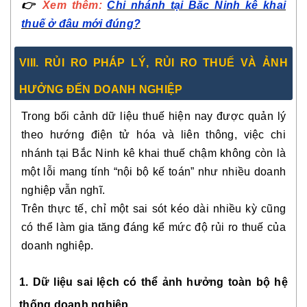
👉
Xem thêm:
Chi nhánh tại Bắc Ninh kê khai
thuế ở đâu mới đúng?
VIII. RỦI RO PHÁP LÝ, RỦI RO THUẾ VÀ ẢNH
HƯỞNG ĐẾN DOANH NGHIỆP
Trong bối cảnh dữ liệu thuế hiện nay được quản lý
theo hướng điện tử hóa và liên thông, việc chi
nhánh tại Bắc Ninh kê khai thuế chậm không còn là
một lỗi mang tính “nội bộ kế toán” như nhiều doanh
nghiệp vẫn nghĩ.
Trên thực tế, chỉ một sai sót kéo dài nhiều kỳ cũng
có thể làm gia tăng đáng kể mức độ rủi ro thuế của
doanh nghiệp.
1. Dữ liệu sai lệch có thể ảnh hưởng toàn bộ hệ
thống doanh nghiệp