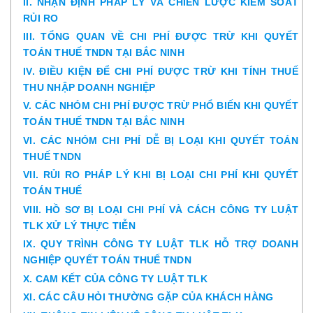
II. NHẬN ĐỊNH PHÁP LÝ VÀ CHIẾN LƯỢC KIỂM SOÁT
RỦI RO
III. TỔNG QUAN VỀ CHI PHÍ ĐƯỢC TRỪ KHI QUYẾT
TOÁN THUẾ TNDN TẠI BẮC NINH
IV. ĐIỀU KIỆN ĐỂ CHI PHÍ ĐƯỢC TRỪ KHI TÍNH THUẾ
THU NHẬP DOANH NGHIỆP
V. CÁC NHÓM CHI PHÍ ĐƯỢC TRỪ PHỔ BIẾN KHI QUYẾT
TOÁN THUẾ TNDN TẠI BẮC NINH
VI. CÁC NHÓM CHI PHÍ DỄ BỊ LOẠI KHI QUYẾT TOÁN
THUẾ TNDN
VII. RỦI RO PHÁP LÝ KHI BỊ LOẠI CHI PHÍ KHI QUYẾT
TOÁN THUẾ
VIII. HỒ SƠ BỊ LOẠI CHI PHÍ VÀ CÁCH CÔNG TY LUẬT
TLK XỬ LÝ THỰC TIỄN
IX. QUY TRÌNH CÔNG TY LUẬT TLK HỖ TRỢ DOANH
NGHIỆP QUYẾT TOÁN THUẾ TNDN
X. CAM KẾT CỦA CÔNG TY LUẬT TLK
XI. CÁC CÂU HỎI THƯỜNG GẶP CỦA KHÁCH HÀNG