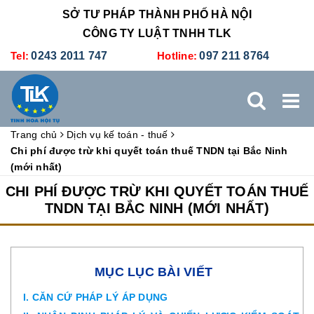
SỞ TƯ PHÁP THÀNH PHỐ HÀ NỘI
CÔNG TY LUẬT TNHH TLK
Tel:
0243 2011 747
Hotline:
097 211 8764
Trang chủ
Dịch vụ kế toán - thuế
TRANG CHỦ
GIỚI THIỆU
DỊCH VỤ PHÁP LÝ
Chi phí được trừ khi quyết toán thuế TNDN tại Bắc Ninh
(mới nhất)
DỊCH VỤ KẾ TOÁN - THUẾ
XÚC TIẾN THƯƠNG MẠI
CHI PHÍ ĐƯỢC TRỪ KHI QUYẾT TOÁN THUẾ
TNDN TẠI BẮC NINH (MỚI NHẤT)
BẢNG GIÁ
ĐÀO TẠO
TUYỂN DỤNG
LIÊN HỆ
MỤC LỤC BÀI VIẾT
I. CĂN CỨ PHÁP LÝ ÁP DỤNG