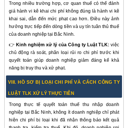
Trong nhiều trường hợp, cơ quan thuế có thể đánh
giá hành vi kê khai chi phí không đúng là hành vi kê
khai sai, dẫn đến mức phạt cao hơn. Điều này ảnh
hưởng trực tiếp đến dòng tiền và uy tín tuân thủ thuế
của doanh nghiệp tại Bắc Ninh.
👉
Kinh nghiệm xử lý của Công ty Luật TLK:
việc
chủ động rà soát, phân loại rủi ro chi phí trước khi
quyết toán giúp doanh nghiệp giảm đáng kể khả
năng bị truy thu và xử phạt.
VIII. HỒ SƠ BỊ LOẠI CHI PHÍ VÀ CÁCH CÔNG TY
LUẬT TLK XỬ LÝ THỰC TIỄN
Trong thực tế quyết toán thuế thu nhập doanh
nghiệp tại Bắc Ninh, không ít doanh nghiệp chỉ phát
hiện chi phí bị loại khi đã nhận thông báo kết quả
thanh tra, kiểm tra thuế. Khi đó, doanh nghiệp rơi