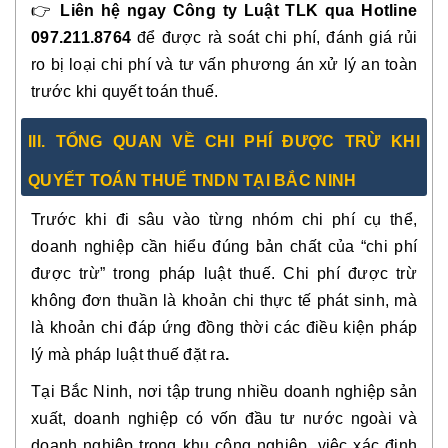
👉
Liên hệ ngay Công ty Luật TLK qua Hotline
097.211.8764
để được rà soát chi phí, đánh giá rủi
ro bị loại chi phí và tư vấn phương án xử lý an toàn
trước khi quyết toán thuế.
III. TỔNG QUAN VỀ CHI PHÍ ĐƯỢC TRỪ KHI
QUYẾT TOÁN THUẾ TNDN TẠI BẮC NINH
Trước khi đi sâu vào từng nhóm chi phí cụ thể,
doanh nghiệp cần hiểu đúng bản chất của “chi phí
được trừ” trong pháp luật thuế. Chi phí được trừ
không đơn thuần là khoản chi thực tế phát sinh, mà
là
khoản chi đáp ứng đồng thời các điều kiện pháp
lý mà pháp luật thuế đặt ra
.
Tại Bắc Ninh, nơi tập trung nhiều doanh nghiệp sản
xuất, doanh nghiệp có vốn đầu tư nước ngoài và
doanh nghiệp trong khu công nghiệp, việc xác định