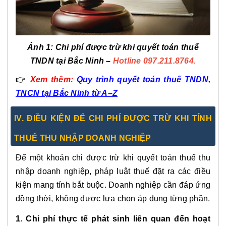
Ảnh 1
:
Chi phí được trừ khi quyết toán thuế
TNDN tại Bắc Ninh –
Hotline 097.211.8764.
👉
Xem
thêm:
Quy trình quyết toán thuế TNDN,
TNCN tại Bắc Ninh từ A–Z
IV. ĐIỀU KIỆN ĐỂ CHI PHÍ ĐƯỢC TRỪ KHI TÍNH
THUẾ THU NHẬP DOANH NGHIỆP
Để một khoản chi được trừ khi quyết toán thuế thu
nhập doanh nghiệp, pháp luật thuế đặt ra các điều
kiện mang tính bắt buộc. Doanh nghiệp cần đáp ứng
đồng thời
, không được lựa chọn áp dụng từng phần.
1. Chi phí thực tế phát sinh liên quan đến hoạt