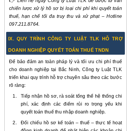
👉
Liên hệ ngay Công ty Luật TLK để được tư vấn
chiến lược xử lý hồ sơ bị loại chi phí khi quyết toán
thuế, hạn chế tối đa truy thu và xử phạt – Hotline
097.211.8764.
IX. QUY TRÌNH CÔNG TY LUẬT TLK HỖ TRỢ
DOANH NGHIỆP QUYẾT TOÁN THUẾ TNDN
Để bảo đảm an toàn pháp lý và tối ưu chi phí thuế
cho doanh nghiệp tại Bắc Ninh, Công ty Luật TLK
triển khai quy trình hỗ trợ chuyên sâu theo các bước
rõ ràng:
Tiếp nhận hồ sơ, rà soát tổng thể hệ thống chi
phí, xác định các điểm rủi ro trọng yếu khi
quyết toán thuế thu nhập doanh nghiệp.
Đối chiếu hồ sơ kế toán – thuế – thực tế hoạt
động kinh doanh để phát hiện các khoản chi