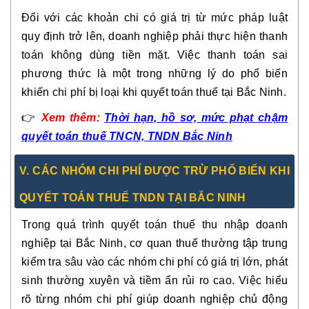
Đối với các khoản chi có giá trị từ mức pháp luật
quy định trở lên, doanh nghiệp phải thực hiện thanh
toán không dùng tiền mặt. Việc thanh toán sai
phương thức là một trong những lý do phổ biến
khiến chi phí bị loại khi quyết toán thuế tại Bắc Ninh.
👉
Xem
thêm:
Thời hạn, hồ sơ, mức phạt chậm
quyết toán thuế TNCN, TNDN Bắc Ninh
V. CÁC NHÓM CHI PHÍ ĐƯỢC TRỪ PHỔ BIẾN KHI
QUYẾT TOÁN THUẾ TNDN TẠI BẮC NINH
Trong quá trình quyết toán thuế thu nhập doanh
nghiệp tại Bắc Ninh, cơ quan thuế thường tập trung
kiểm tra sâu vào các nhóm chi phí có giá trị lớn, phát
sinh thường xuyên và tiềm ẩn rủi ro cao. Việc hiểu
rõ từng nhóm chi phí giúp doanh nghiệp chủ động