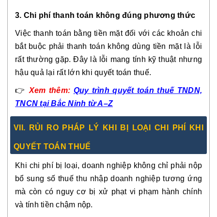
3. Chi phí thanh toán không đúng phương thức
Việc thanh toán bằng tiền mặt đối với các khoản chi
bắt buộc phải thanh toán không dùng tiền mặt là lỗi
rất thường gặp. Đây là lỗi mang tính kỹ thuật nhưng
hậu quả lại rất lớn khi quyết toán thuế.
👉
Xem
thêm:
Quy trình quyết toán thuế TNDN,
TNCN tại Bắc Ninh từ A–Z
VII. RỦI RO PHÁP LÝ KHI BỊ LOẠI CHI PHÍ KHI
QUYẾT TOÁN THUẾ
Khi chi phí bị loại, doanh nghiệp không chỉ phải nộp
bổ sung số thuế thu nhập doanh nghiệp tương ứng
mà còn có nguy cơ bị xử phạt vi phạm hành chính
và tính tiền chậm nộp.