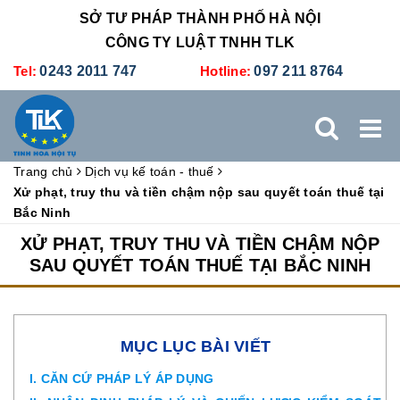
SỞ TƯ PHÁP THÀNH PHỐ HÀ NỘI
CÔNG TY LUẬT TNHH TLK
Tel:
0243 2011 747
Hotline:
097 211 8764
Trang chủ
Dịch vụ kế toán - thuế
TRANG CHỦ
GIỚI THIỆU
DỊCH VỤ PHÁP LÝ
Xử phạt, truy thu và tiền chậm nộp sau quyết toán thuế tại
Bắc Ninh
DỊCH VỤ KẾ TOÁN - THUẾ
XÚC TIẾN THƯƠNG MẠI
XỬ PHẠT, TRUY THU VÀ TIỀN CHẬM NỘP
SAU QUYẾT TOÁN THUẾ TẠI BẮC NINH
BẢNG GIÁ
ĐÀO TẠO
TUYỂN DỤNG
LIÊN HỆ
MỤC LỤC BÀI VIẾT
I. CĂN CỨ PHÁP LÝ ÁP DỤNG