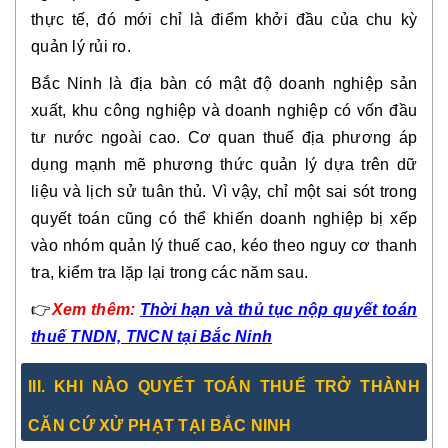
thực tế, đó mới chỉ là
điểm khởi đầu của chu kỳ
quản lý rủi ro
.
Bắc Ninh là địa bàn có mật độ doanh nghiệp sản
xuất, khu công nghiệp và doanh nghiệp có vốn đầu
tư nước ngoài cao. Cơ quan thuế địa phương áp
dụng mạnh mẽ phương thức quản lý dựa trên dữ
liệu và lịch sử tuân thủ. Vì vậy, chỉ một sai sót trong
quyết toán cũng có thể khiến doanh nghiệp bị xếp
vào
nhóm quản lý thuế cao
, kéo theo nguy cơ thanh
tra, kiểm tra lặp lại trong các năm sau.
👉
Xem
thêm:
Thời hạn và thủ tục nộp quyết toán
thuế TNDN, TNCN tại Bắc Ninh
III. KHI NÀO QUYẾT TOÁN THUẾ TRỞ THÀNH
CĂN CỨ XỬ PHẠT TẠI BẮC NINH