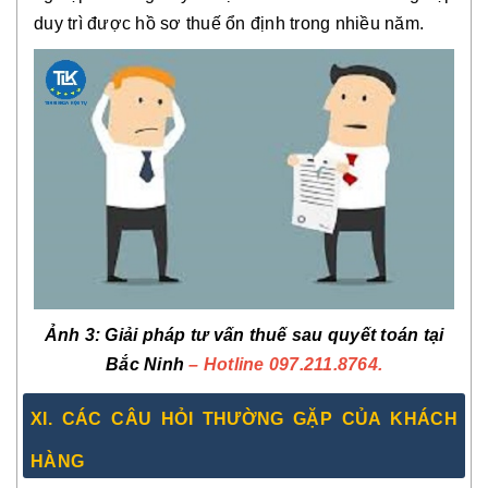
duy trì được hồ sơ thuế ổn định trong nhiều năm.
Ảnh 3
: Giải pháp tư vấn thuế sau quyết toán tại
Bắc Ninh
– Hotline 097.211.8764.
XI. CÁC CÂU HỎI THƯỜNG GẶP CỦA KHÁCH
HÀNG