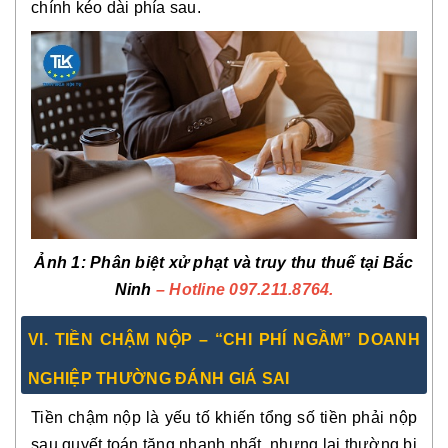
chính kéo dài phía sau.
Ảnh 1
: Phân biệt xử phạt và truy thu thuế tại Bắc
Ninh
– Hotline 097.211.8764.
VI. TIỀN CHẬM NỘP – “CHI PHÍ NGẦM” DOANH
NGHIỆP THƯỜNG ĐÁNH GIÁ SAI
Tiền chậm nộp là yếu tố khiến tổng số tiền phải nộp
sau quyết toán tăng nhanh nhất, nhưng lại thường bị