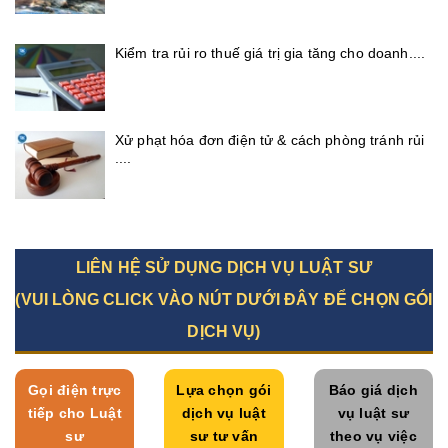
Kiểm tra rủi ro thuế giá trị gia tăng cho doanh....
Xử phạt hóa đơn điện tử & cách phòng tránh rủi
....
LIÊN HỆ SỬ DỤNG DỊCH VỤ LUẬT SƯ
(VUI LÒNG CLICK VÀO NÚT DƯỚI ĐÂY ĐỂ CHỌN GÓI
DỊCH VỤ)
Gọi điện trực
Lựa chọn gói
Báo giá dịch
tiếp cho Luật
dịch vụ luật
vụ luật sư
sư
sư tư vấn
theo vụ việc