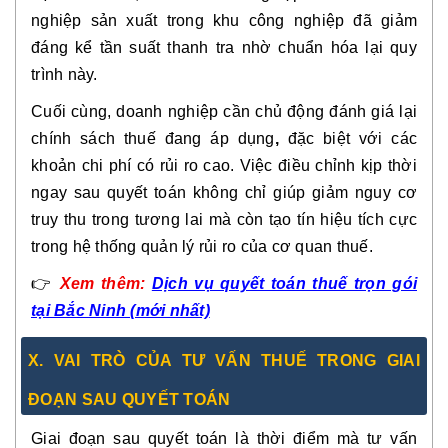
nghiệp sản xuất trong khu công nghiệp đã giảm
đáng kể tần suất thanh tra nhờ chuẩn hóa lại quy
trình này.
Cuối cùng, doanh nghiệp cần
chủ động đánh giá lại
chính sách thuế đang áp dụng
,
đặc biệt với các
khoản chi phí có rủi ro cao. Việc điều chỉnh kịp thời
ngay sau quyết toán không chỉ giúp giảm nguy cơ
truy thu trong tương lai mà còn tạo tín hiệu tích cực
trong hệ thống quản lý rủi ro của cơ quan thuế.
👉
Xem
thêm:
Dịch vụ quyết toán thuế trọn gói
tại Bắc Ninh (mới nhất)
X. VAI TRÒ CỦA TƯ VẤN THUẾ TRONG GIAI
ĐOẠN SAU QUYẾT TOÁN
Giai đoạn sau quyết toán là thời điểm mà
tư vấn