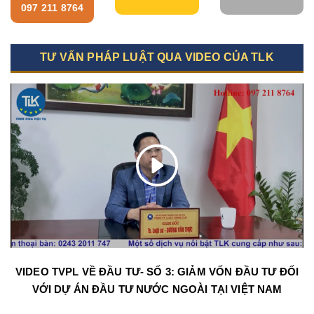
097 211 8764
TƯ VẤN PHÁP LUẬT QUA VIDEO CỦA TLK
VIDEO TVPL VỀ ĐẦU TƯ- SỐ 3: GIẢM VỐN ĐẦU TƯ ĐỐI
VỚI DỰ ÁN ĐẦU TƯ NƯỚC NGOÀI TẠI VIỆT NAM