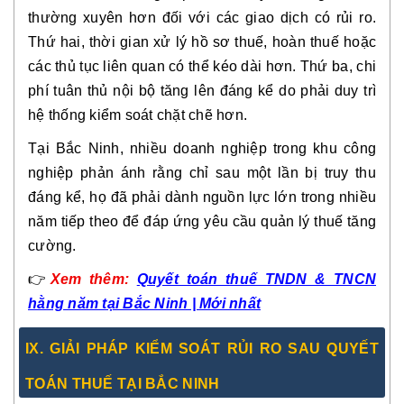
thường xuyên hơn đối với các giao dịch có rủi ro.
Thứ hai, thời gian xử lý hồ sơ thuế, hoàn thuế hoặc
các thủ tục liên quan có thể kéo dài hơn. Thứ ba, chi
phí tuân thủ nội bộ tăng lên đáng kể do phải duy trì
hệ thống kiểm soát chặt chẽ hơn.
Tại Bắc Ninh, nhiều doanh nghiệp trong khu công
nghiệp phản ánh rằng chỉ sau một lần bị truy thu
đáng kể, họ đã phải dành nguồn lực lớn trong nhiều
năm tiếp theo để đáp ứng yêu cầu quản lý thuế tăng
cường.
👉
Xem
thêm:
Quyết toán thuế TNDN & TNCN
hằng năm tại Bắc Ninh | Mới nhất
IX. GIẢI PHÁP KIỂM SOÁT RỦI RO SAU QUYẾT
TOÁN THUẾ TẠI BẮC NINH