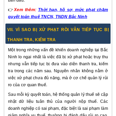
ban đầu.
👉
Xem
thêm:
Thời hạn, hồ sơ, mức phạt chậm
quyết toán thuế TNCN, TNDN Bắc Ninh
VII. VÌ SAO BỊ XỬ PHẠT RỒI VẪN TIẾP TỤC BỊ
THANH TRA, KIỂM TRA
Một trong những vấn đề khiến doanh nghiệp tại Bắc
Ninh lo ngại nhất là việc
đã bị xử phạt hoặc truy thu
nhưng vẫn tiếp tục bị đưa vào diện thanh tra, kiểm
tra trong các năm sau
. Nguyên nhân không nằm ở
việc xử phạt chưa đủ nặng, mà ở cơ chế quản lý rủi
ro của cơ quan thuế.
Sau mỗi kỳ quyết toán, hệ thống quản lý thuế sẽ cập
nhật dữ liệu tuân thủ của người nộp thuế. Các
doanh nghiệp có sai phạm, đặc biệt là sai phạm làm
giảm nghĩa vụ thuế, thường bị
đánh dấu rủi ro cao
.