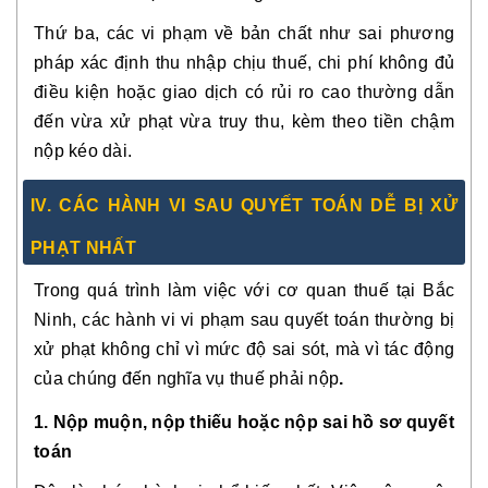
Thứ ba, các vi phạm về
bản chất
như sai phương
pháp xác định thu nhập chịu thuế, chi phí không đủ
điều kiện hoặc giao dịch có rủi ro cao thường dẫn
đến vừa xử phạt vừa truy thu, kèm theo tiền chậm
nộp kéo dài.
IV. CÁC HÀNH VI SAU QUYẾT TOÁN DỄ BỊ XỬ
PHẠT NHẤT
Trong quá trình làm việc với cơ quan thuế tại Bắc
Ninh, các hành vi vi phạm sau quyết toán thường bị
xử phạt không chỉ vì mức độ sai sót, mà vì
tác động
của chúng đến nghĩa vụ thuế phải nộp
.
1. Nộp muộn, nộp thiếu hoặc nộp sai hồ sơ quyết
toán