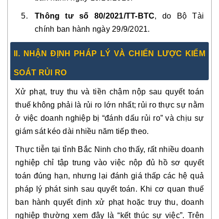
Thông tư số 80/2021/TT-BTC
, do Bộ Tài
chính ban hành ngày 29/9/2021.
II. NHẬN ĐỊNH PHÁP LÝ VÀ CHIẾN LƯỢC KIỂM
SOÁT RỦI RO
Xử phạt, truy thu và tiền chậm nộp sau quyết toán
thuế không phải là rủi ro lớn nhất; rủi ro thực sự nằm
ở việc doanh nghiệp bị “đánh dấu rủi ro” và chịu sự
giám sát kéo dài nhiều năm tiếp theo.
Thực tiễn tại tỉnh Bắc Ninh cho thấy, rất nhiều doanh
nghiệp chỉ tập trung vào việc nộp đủ hồ sơ quyết
toán đúng hạn, nhưng lại
đánh giá thấp các hệ quả
pháp lý phát sinh sau quyết toán
. Khi cơ quan thuế
ban hành quyết định xử phạt hoặc truy thu, doanh
nghiệp thường xem đây là “kết thúc sự việc”. Trên