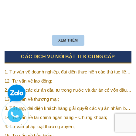
XEM THÊM
CÁC DỊCH VỤ NỔI BẬT TLK CUNG CẤP
1. Tư vấn về doanh nghiệp, đại diện thực hiện các thủ tục liên
quan tới doanh nghiệp;
12. Tư vấn về lao động;
2. Tư vấn các dự án đầu tư trong nước và dự án có vốn đầu
tư nước ngoài (FDI);
13. Tư vấn về thương mại;
3. Tố tụng, đại diện khách hàng giải quyết các vụ án nhằm bảo
vệ tối đa các quyền và lợi ích của khách hàng;
14. Tư vấn về tài chính ngân hàng – Chứng khoán;
4. Tư vấn pháp luật thường xuyên;
15. Tư vấn về bảo hiểm;