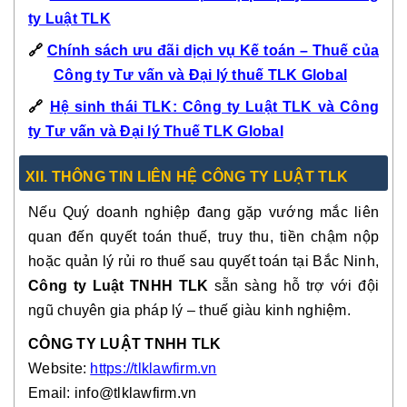
ty Luật TLK
🔗
Chính sách ưu đãi dịch vụ Kế toán – Thuế của
Công ty Tư vấn và Đại lý thuế TLK Global
🔗
Hệ sinh thái TLK: Công ty Luật TLK và Công
ty Tư vấn và Đại lý Thuế TLK Global
XII. THÔNG TIN LIÊN HỆ CÔNG TY LUẬT TLK
Nếu Quý doanh nghiệp đang gặp vướng mắc liên
quan đến quyết toán thuế, truy thu, tiền chậm nộp
hoặc quản lý rủi ro thuế sau quyết toán tại Bắc Ninh,
Công ty Luật TNHH TLK
sẵn sàng hỗ trợ với đội
ngũ chuyên gia pháp lý – thuế giàu kinh nghiệm.
CÔNG TY LUẬT TNHH TLK
Website:
https://tlklawfirm.vn
Email: info@tlklawfirm.vn