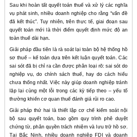
Sau khi hoàn tất quyết toán thuế và xử lý các nghĩa
vụ phát sinh, nhiều doanh nghiệp cho rằng “vấn đề
đã kết thúc”. Tuy nhiên, trên thực tế,
giai đoạn sau
quyết toán mới là thời điểm quyết định mức độ an
toàn thuế dài hạn
.
Giải pháp đầu tiên là
rà soát lại toàn bộ hệ thống hồ
sơ thuế – kế toán
dựa trên kết luận quyết toán. Các
sai sót đã bị chỉ ra cần được phân loại rõ: sai sót do
nghiệp vụ, do chính sách thuế, hay do cách hiểu
chưa thống nhất. Việc này giúp doanh nghiệp tránh
lặp lại cùng một lỗi trong các kỳ tiếp theo – yếu tố
thường khiến cơ quan thuế đánh giá rủi ro cao.
Giải pháp thứ hai là
thiết lập cơ chế kiểm soát nội
bộ sau quyết toán
, bao gồm quy trình phê duyệt
chứng từ, phân quyền trách nhiệm và lưu trữ hồ sơ.
Tại Bắc Ninh, nhiều doanh nghiệp FDI và doanh