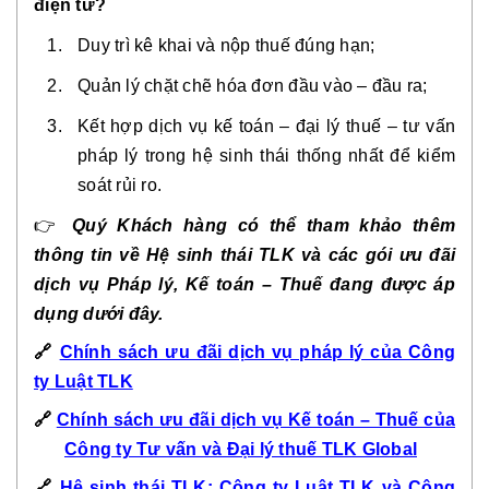
điện tử?
Duy trì kê khai và nộp thuế đúng hạn;
Quản lý chặt chẽ hóa đơn đầu vào – đầu ra;
Kết hợp dịch vụ kế toán – đại lý thuế – tư vấn
pháp lý trong hệ sinh thái thống nhất để kiểm
soát rủi ro.
👉
Quý Khách hàng có thể tham khảo thêm
thông tin về Hệ sinh thái TLK và các gói ưu đãi
dịch vụ Pháp lý, Kế toán – Thuế đang được áp
dụng dưới đây.
🔗
Chính sách ưu đãi dịch vụ pháp lý của Công
ty Luật TLK
🔗
Chính sách ưu đãi dịch vụ Kế toán – Thuế của
Công ty Tư vấn và Đại lý thuế TLK Global
🔗
Hệ sinh thái TLK: Công ty Luật TLK và Công