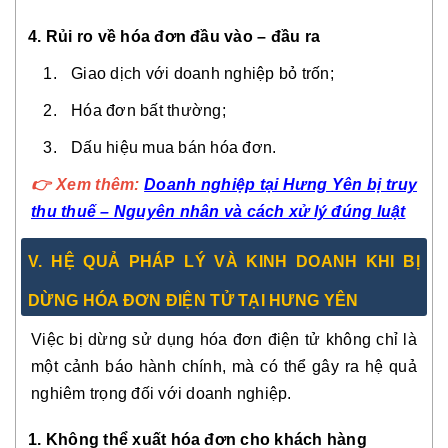
4. Rủi ro về hóa đơn đầu vào – đầu ra
Giao dịch với doanh nghiệp bỏ trốn;
Hóa đơn bất thường;
Dấu hiệu mua bán hóa đơn.
👉 Xem thêm:
Doanh nghiệp tại Hưng Yên bị truy
thu thuế – Nguyên nhân và cách xử lý đúng luật
V. HỆ QUẢ PHÁP LÝ VÀ KINH DOANH KHI BỊ
DỪNG HÓA ĐƠN ĐIỆN TỬ TẠI HƯNG YÊN
Việc bị dừng sử dụng hóa đơn điện tử không chỉ là
một cảnh báo hành chính, mà có thể gây ra hệ quả
nghiêm trọng đối với doanh nghiệp.
1. Không thể xuất hóa đơn cho khách hàng