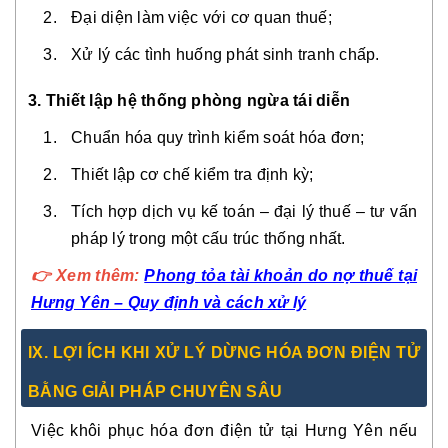
Đại diện làm việc với cơ quan thuế;
Xử lý các tình huống phát sinh tranh chấp.
3. Thiết lập hệ thống phòng ngừa tái diễn
Chuẩn hóa quy trình kiểm soát hóa đơn;
Thiết lập cơ chế kiểm tra định kỳ;
Tích hợp dịch vụ kế toán – đại lý thuế – tư vấn
pháp lý trong một cấu trúc thống nhất.
👉 Xem thêm:
Phong tỏa tài khoản do nợ thuế tại
Hưng Yên – Quy định và cách xử lý
IX. LỢI ÍCH KHI XỬ LÝ DỪNG HÓA ĐƠN ĐIỆN TỬ
BẰNG GIẢI PHÁP CHUYÊN SÂU
Việc khôi phục hóa đơn điện tử tại Hưng Yên nếu