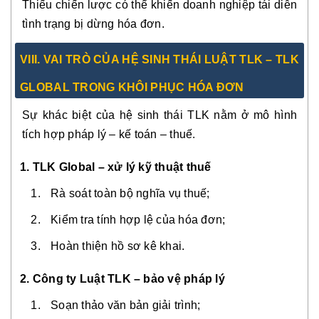
Thiếu chiến lược có thể khiến doanh nghiệp tái diễn
tình trạng bị dừng hóa đơn.
VIII. VAI TRÒ CỦA HỆ SINH THÁI LUẬT TLK – TLK
GLOBAL TRONG KHÔI PHỤC HÓA ĐƠN
Sự khác biệt của hệ sinh thái TLK nằm ở mô hình
tích hợp pháp lý – kế toán – thuế.
1. TLK Global – xử lý kỹ thuật thuế
Rà soát toàn bộ nghĩa vụ thuế;
Kiểm tra tính hợp lệ của hóa đơn;
Hoàn thiện hồ sơ kê khai.
2. Công ty Luật TLK – bảo vệ pháp lý
Soạn thảo văn bản giải trình;