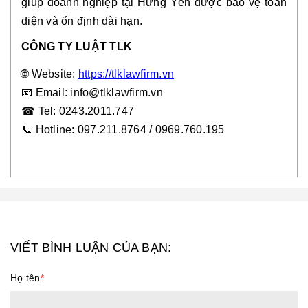
giúp doanh nghiệp tại Hưng Yên được bảo vệ toàn
diện và ổn định dài hạn.
CÔNG TY LUẬT TLK
🌐
Website:
https://tlklawfirm.vn
📧
Email: info@tlklawfirm.vn
☎
Tel: 0243.2011.747
📞
Hotline: 097.211.8764 / 0969.760.195
VIẾT BÌNH LUẬN CỦA BẠN:
Họ tên
*