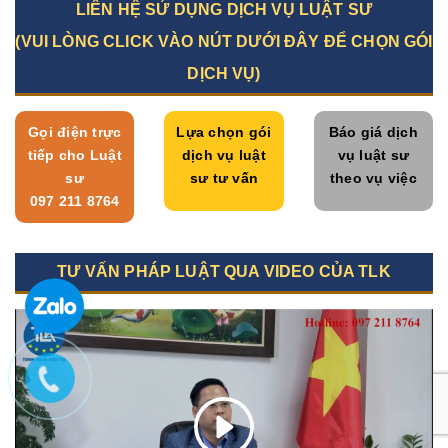
LIÊN HỆ SỬ DỤNG DỊCH VỤ LUẬT SƯ
(VUI LÒNG CLICK VÀO NÚT DƯỚI ĐÂY ĐỂ CHỌN GÓI
DỊCH VỤ)
Gọi điện trực
Lựa chọn gói
Báo giá dịch
tiếp cho Luật
dịch vụ luật
vụ luật sư
sư
sư tư vấn
theo vụ việc
097 211 8764
TƯ VẤN PHÁP LUẬT QUA VIDEO CỦA TLK