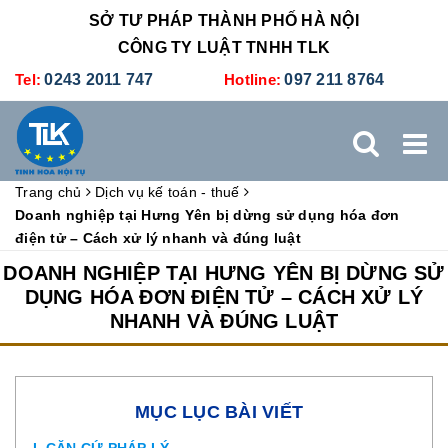
SỞ TƯ PHÁP THÀNH PHỐ HÀ NỘI
CÔNG TY LUẬT TNHH TLK
Tel:
0243 2011 747
Hotline:
097 211 8764
Trang chủ
Dịch vụ kế toán - thuế
TRANG CHỦ
GIỚI THIỆU
DỊCH VỤ PHÁP LÝ
Doanh nghiệp tại Hưng Yên bị dừng sử dụng hóa đơn
điện tử – Cách xử lý nhanh và đúng luật
DỊCH VỤ KẾ TOÁN - THUẾ
XÚC TIẾN THƯƠNG MẠI
DOANH NGHIỆP TẠI HƯNG YÊN BỊ DỪNG SỬ
DỤNG HÓA ĐƠN ĐIỆN TỬ – CÁCH XỬ LÝ
NHANH VÀ ĐÚNG LUẬT
BẢNG GIÁ
ĐÀO TẠO
TUYỂN DỤNG
LIÊN HỆ
MỤC LỤC BÀI VIẾT