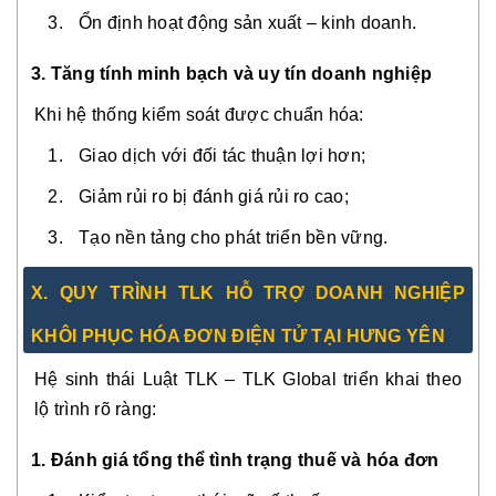
Ổn định hoạt động sản xuất – kinh doanh.
3. Tăng tính minh bạch và uy tín doanh nghiệp
Khi hệ thống kiểm soát được chuẩn hóa:
Giao dịch với đối tác thuận lợi hơn;
Giảm rủi ro bị đánh giá rủi ro cao;
Tạo nền tảng cho phát triển bền vững.
X. QUY TRÌNH TLK HỖ TRỢ DOANH NGHIỆP
KHÔI PHỤC HÓA ĐƠN ĐIỆN TỬ TẠI HƯNG YÊN
Hệ sinh thái Luật TLK – TLK Global triển khai theo
lộ trình rõ ràng:
1. Đánh giá tổng thể tình trạng thuế và hóa đơn