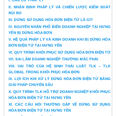
I. CĂN CỨ PHÁP LÝ
II. NHẬN ĐỊNH PHÁP LÝ VÀ CHIẾN LƯỢC KIỂM SOÁT
RỦI RO
III. DỪNG SỬ DỤNG HÓA ĐƠN ĐIỆN TỬ LÀ GÌ?
IV. NGUYÊN NHÂN PHỔ BIẾN DOANH NGHIỆP TẠI HƯNG
YÊN BỊ DỪNG HÓA ĐƠN
V. HỆ QUẢ PHÁP LÝ VÀ KINH DOANH KHI BỊ DỪNG HÓA
ĐƠN ĐIỆN TỬ TẠI HƯNG YÊN
VI. QUY TRÌNH KHÔI PHỤC SỬ DỤNG HÓA ĐƠN ĐIỆN TỬ
VII. SAI LẦM DOANH NGHIỆP THƯỜNG MẮC PHẢI
VIII. VAI TRÒ CỦA HỆ SINH THÁI LUẬT TLK – TLK
GLOBAL TRONG KHÔI PHỤC HÓA ĐƠN
IX. LỢI ÍCH KHI XỬ LÝ DỪNG HÓA ĐƠN ĐIỆN TỬ BẰNG
GIẢI PHÁP CHUYÊN SÂU
X. QUY TRÌNH TLK HỖ TRỢ DOANH NGHIỆP KHÔI PHỤC
HÓA ĐƠN ĐIỆN TỬ TẠI HƯNG YÊN
XI. CÁC CÂU HỎI THƯỜNG GẶP VỀ DỪNG SỬ DỤNG
HÓA ĐƠN ĐIỆN TỬ TẠI HƯNG YÊN