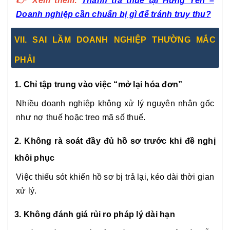
👉 Xem thêm:
Thanh tra thuế tại Hưng Yên –
Doanh nghiệp cần chuẩn bị gì để tránh truy thu?
VII. SAI LẦM DOANH NGHIỆP THƯỜNG MẮC
PHẢI
1. Chỉ tập trung vào việc “mở lại hóa đơn”
Nhiều doanh nghiệp không xử lý nguyên nhân gốc
như nợ thuế hoặc treo mã số thuế.
2. Không rà soát đầy đủ hồ sơ trước khi đề nghị
khôi phục
Việc thiếu sót khiến hồ sơ bị trả lại, kéo dài thời gian
xử lý.
3. Không đánh giá rủi ro pháp lý dài hạn