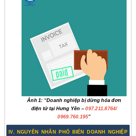
Ảnh 1: “Doanh nghiệp bị dừng hóa đơn
điện tử tại Hưng Yên –
097.211.8764
/
0969.760.195
”
IV. NGUYÊN NHÂN PHỔ BIẾN DOANH NGHIỆP