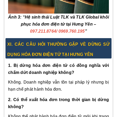
Ảnh 3: “Hệ sinh thái Luật TLK và TLK Global khôi
phục hóa đơn điện tử tại Hưng Yên –
097.211.8764
/ 0969.760.195
”
XI. CÁC CÂU HỎI THƯỜNG GẶP VỀ DỪNG SỬ
DỤNG HÓA ĐƠN ĐIỆN TỬ TẠI HƯNG YÊN
1. Bị dừng hóa đơn điện tử có đồng nghĩa với
chấm dứt doanh nghiệp không?
Không. Doanh nghiệp vẫn tồn tại pháp lý nhưng bị
hạn chế phát hành hóa đơn.
2. Có thể xuất hóa đơn trong thời gian bị dừng
không?
Không thể phát hành hóa đơn điện tử mới khi trạng