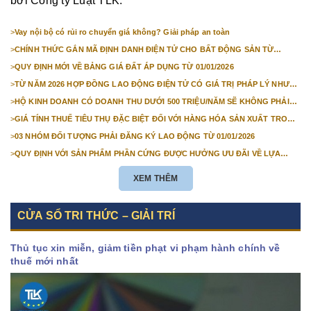
bởi Công ty Luật TLK.
>
Vay nội bộ có rủi ro chuyển giá không? Giải pháp an toàn
>
CHÍNH THỨC GẮN MÃ ĐỊNH DANH ĐIỆN TỬ CHO BẤT ĐỘNG SẢN TỪ
1/3/2026
>
QUY ĐỊNH MỚI VỀ BẢNG GIÁ ĐẤT ÁP DỤNG TỪ 01/01/2026
>
TỪ NĂM 2026 HỢP ĐỒNG LAO ĐỘNG ĐIỆN TỬ CÓ GIÁ TRỊ PHÁP LÝ NHƯ
VĂN BẢN GIẤY
>
HỘ KINH DOANH CÓ DOANH THU DƯỚI 500 TRIỆU/NĂM SẼ KHÔNG PHẢI
NỘP THUẾ GIÁ TRỊ GIA TĂNG
>
GIÁ TÍNH THUẾ TIÊU THỤ ĐẶC BIỆT ĐỐI VỚI HÀNG HÓA SẢN XUẤT TRONG
NƯỚC NĂM 2026
>
03 NHÓM ĐỐI TƯỢNG PHẢI ĐĂNG KÝ LAO ĐỘNG TỪ 01/01/2026
>
QUY ĐỊNH VỚI SẢN PHẨM PHẦN CỨNG ĐƯỢC HƯỞNG ƯU ĐÃI VỀ LỰA
CHỌN NHÀ THẦU TỪ 01/01/2026
XEM THÊM
CỬA SỔ TRI THỨC – GIẢI TRÍ
Thủ tục xin miễn, giảm tiền phạt vi phạm hành chính về
thuế mới nhất