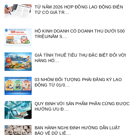
TỪ NĂM 2026 HỢP ĐỒNG LAO ĐỘNG ĐIỆN
TỬ CÓ GIÁ TR....
HỘ KINH DOANH CÓ DOANH THU DƯỚI 500
TRIỆU/NĂM S....
GIÁ TÍNH THUẾ TIÊU THỤ ĐẶC BIỆT ĐỐI VỚI
HÀNG HÓ....
03 NHÓM ĐỐI TƯỢNG PHẢI ĐĂNG KÝ LAO
ĐỘNG TỪ 01/0....
QUY ĐỊNH VỚI SẢN PHẨM PHẦN CỨNG ĐƯỢC
HƯỞNG ƯU Đ....
BAN HÀNH NGHỊ ĐỊNH HƯỚNG DẪN LUẬT
BẢO VỆ DỮ LIỆ....