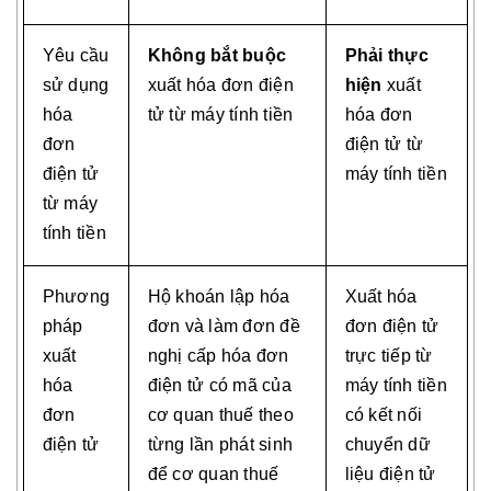
Yêu cầu
Không bắt buộc
Phải thực
sử dụng
xuất hóa đơn điện
hiện
xuất
hóa
tử từ máy tính tiền
hóa đơn
đơn
điện tử từ
điện tử
máy tính tiền
từ máy
tính tiền
Phương
Hộ khoán lập hóa
Xuất hóa
pháp
đơn và làm đơn đề
đơn điện tử
xuất
nghị cấp hóa đơn
trực tiếp từ
hóa
điện tử có mã của
máy tính tiền
đơn
cơ quan thuế theo
có kết nối
điện tử
từng lần phát sinh
chuyển dữ
để cơ quan thuế
liệu điện tử