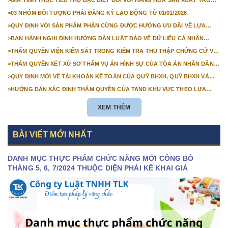
>
GIÁ TÍNH THUẾ TIÊU THỤ ĐẶC BIỆT ĐỐI VỚI HÀNG HÓA SẢN XUẤT TRONG
NƯỚC NĂM 2026
>
03 NHÓM ĐỐI TƯỢNG PHẢI ĐĂNG KÝ LAO ĐỘNG TỪ 01/01/2026
>
QUY ĐỊNH VỚI SẢN PHẨM PHẦN CỨNG ĐƯỢC HƯỞNG ƯU ĐÃI VỀ LỰA
CHỌN NHÀ THẦU TỪ 01/01/2026
>
BAN HÀNH NGHỊ ĐỊNH HƯỚNG DẪN LUẬT BẢO VỆ DỮ LIỆU CÁ NHÂN
TRƯỚC 01/01/2026
>
THẨM QUYỀN VIỆN KIỂM SÁT TRONG KIỂM TRA THU THẬP CHỨNG CỨ VỤ
ÁN DÂN SỰ CÔNG ÍCH
>
THẨM QUYỀN XÉT XỬ SƠ THẨM VỤ ÁN HÌNH SỰ CỦA TÒA ÁN NHÂN DÂN
CẤP TỈNH TỪ NĂM 2026
>
QUY ĐỊNH MỚI VỀ TÀI KHOẢN KẾ TOÁN CỦA QUỸ BHXH, QUỸ BHXH VÀ
QUỸ BHTN TỪ 01/01/2026
>
HƯỚNG DẪN XÁC ĐỊNH THẨM QUYỀN CỦA TAND KHU VỰC THEO LỰA
CHỌN CỦA NGƯỜI KHỞI KIỆN
XEM THÊM
BÀI VIẾT MỚI NHẤT
DANH MỤC THỰC PHẨM CHỨC NĂNG MỚI CÔNG BỐ
THÁNG 5, 6, 7/2024 THUỘC DIỆN PHẢI KÊ KHAI GIÁ