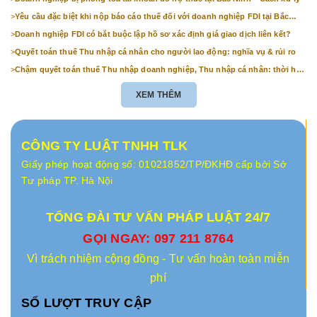
>
Yêu cầu đặc biệt khi nộp báo cáo thuế đối với doanh nghiệp FDI tại Bắc
Ninh
>
Doanh nghiệp FDI có bắt buộc lập hồ sơ xác định giá giao dịch liên kết?
>
Quyết toán thuế Thu nhập cá nhân cho người lao động: nghĩa vụ & rủi ro
>
Chậm quyết toán thuế Thu nhập doanh nghiệp, Thu nhập cá nhân: thời hạn
& mức phạt
XEM THÊM
CÔNG TY LUẬT TNHH TLK
Giấy phép hoạt động số: 01021852/TP/ĐKHĐ cấp bởi Sở
Tư pháp TP. Hà Nội
TỔNG ĐÀI TƯ VẤN PHÁP LUẬT 24/7
GỌI NGAY: 097 211 8764
Vì trách nhiệm cộng đồng - Tư vấn hoàn toàn miễn
phí
SỐ LƯỢT TRUY CẬP