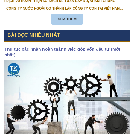
>
DỊCH VỤ HOÀN THIỆN SỔ SÁCH KẾ TOÁN ĐẦY ĐỦ, NHANH CHÓNG
>
CÔNG TY NƯỚC NGOÀI CÓ THÀNH LẬP CÔNG TY CON TẠI VIỆT NAM
ĐƯỢC KHÔNG? NHỮNG ĐIỀU KIỆN ĐỂ CÔNG TY NƯỚC NGOÀI THÀNH LẬP
CÔNG TY CON TẠI VIỆT NAM?
XEM THÊM
BÀI ĐỌC NHIỀU NHẤT
Thủ tục xác nhận hoàn thành việc góp vốn đầu tư (Mới
nhất)