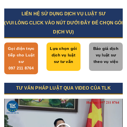
LIÊN HỆ SỬ DỤNG DỊCH VỤ LUẬT SƯ
(VUI LÒNG CLICK VÀO NÚT DƯỚI ĐÂY ĐỂ CHỌN GÓI
DỊCH VỤ)
Gọi điện trực
Lựa chọn gói
Báo giá dịch
tiếp cho Luật
dịch vụ luật
vụ luật sư
sư
sư tư vấn
theo vụ việc
097 211 8764
TƯ VẤN PHÁP LUẬT QUA VIDEO CỦA TLK