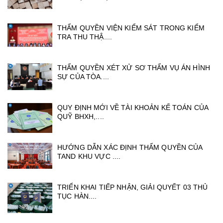
THẨM QUYỀN VIỆN KIỂM SÁT TRONG KIỂM
TRA THU THẬ....
THẨM QUYỀN XÉT XỬ SƠ THẨM VỤ ÁN HÌNH
SỰ CỦA TÒA....
QUY ĐỊNH MỚI VỀ TÀI KHOẢN KẾ TOÁN CỦA
QUỸ BHXH,....
HƯỚNG DẪN XÁC ĐỊNH THẨM QUYỀN CỦA
TAND KHU VỰC ....
TRIỂN KHAI TIẾP NHẬN, GIẢI QUYẾT 03 THỦ
TỤC HÀN....