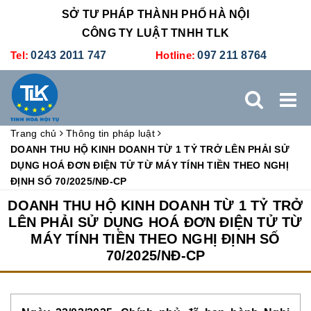
SỞ TƯ PHÁP THÀNH PHỐ HÀ NỘI
CÔNG TY LUẬT TNHH TLK
Tel:
0243 2011 747
Hotline:
097 211 8764
Trang chủ
Thông tin pháp luật
TRANG CHỦ
GIỚI THIỆU
DỊCH VỤ PHÁP LÝ
DOANH THU HỘ KINH DOANH TỪ 1 TỶ TRỞ LÊN PHẢI SỬ
DỤNG HOÁ ĐƠN ĐIỆN TỬ TỪ MÁY TÍNH TIỀN THEO NGHỊ
ĐỊNH SỐ 70/2025/NĐ-CP
DỊCH VỤ KẾ TOÁN - THUẾ
XÚC TIẾN THƯƠNG MẠI
DOANH THU HỘ KINH DOANH TỪ 1 TỶ TRỞ
LÊN PHẢI SỬ DỤNG HOÁ ĐƠN ĐIỆN TỬ TỪ
BẢNG GIÁ
ĐÀO TẠO
TUYỂN DỤNG
LIÊN HỆ
MÁY TÍNH TIỀN THEO NGHỊ ĐỊNH SỐ
70/2025/NĐ-CP