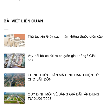
BÀI VIẾT LIÊN QUAN
Thủ tục xin Giấy xác nhận không thuộc diện cấp
....
Vay nội bộ có rủi ro chuyển giá không? Giải
phá....
CHÍNH THỨC GẮN MÃ ĐỊNH DANH ĐIỆN TỬ
CHO BẤT ĐỘN....
QUY ĐỊNH MỚI VỀ BẢNG GIÁ ĐẤT ÁP DỤNG
TỪ 01/01/2026.