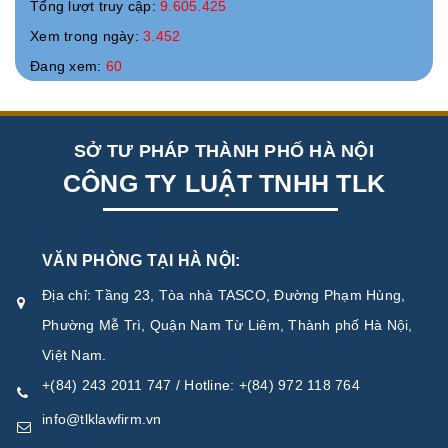
Tổng lượt truy cập:
9.605.425
Xem trong ngày:
3.452
Đang xem:
60
SỞ TƯ PHÁP THÀNH PHỐ HÀ NỘI
CÔNG TY LUẬT TNHH TLK
VĂN PHÒNG TẠI HÀ NỘI:
Địa chỉ: Tầng 23, Tòa nhà TASCO, Đường Phạm Hùng,
Phường Mễ Trì, Quận Nam Từ Liêm, Thành phố Hà Nội,
Việt Nam.
+(84) 243 2011 747 / Hotline: +(84) 972 118 764
info@tlklawfirm.vn