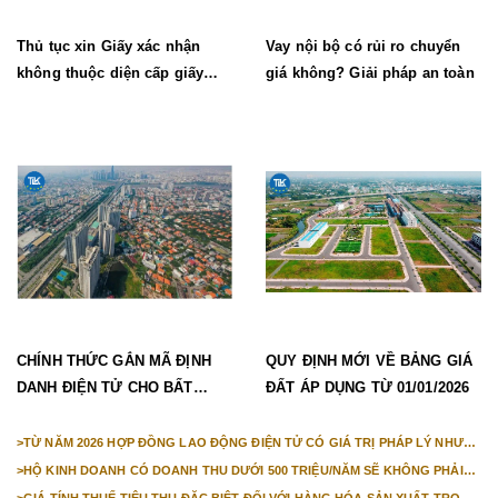
Thủ tục xin Giấy xác nhận
Vay nội bộ có rủi ro chuyển
không thuộc diện cấp giấy
giá không? Giải pháp an toàn
phép lao động mới nhất
CHÍNH THỨC GẮN MÃ ĐỊNH
QUY ĐỊNH MỚI VỀ BẢNG GIÁ
DANH ĐIỆN TỬ CHO BẤT
ĐẤT ÁP DỤNG TỪ 01/01/2026
ĐỘNG SẢN TỪ 1/3/2026
>
TỪ NĂM 2026 HỢP ĐỒNG LAO ĐỘNG ĐIỆN TỬ CÓ GIÁ TRỊ PHÁP LÝ NHƯ
VĂN BẢN GIẤY
>
HỘ KINH DOANH CÓ DOANH THU DƯỚI 500 TRIỆU/NĂM SẼ KHÔNG PHẢI
NỘP THUẾ GIÁ TRỊ GIA TĂNG