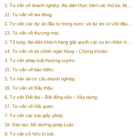
1. Tư vấn về doanh nghiệp, đại diện thực hiện các thủ tục liên
quan tới doanh nghiệp;
12. Tư vấn về lao động;
2. Tư vấn các dự án đầu tư trong nước và dự án có vốn đầu
tư nước ngoài (FDI);
13. Tư vấn về thương mại;
3. Tố tụng, đại diện khách hàng giải quyết các vụ án nhằm bảo
vệ tối đa các quyền và lợi ích của khách hàng;
14. Tư vấn về tài chính ngân hàng – Chứng khoán;
4. Tư vấn pháp luật thường xuyên;
15. Tư vấn về bảo hiểm;
5. Tư vấn tái cơ cấu doanh nghiệp;
16. Tư vấn về Đấu thầu;
6. Tư vấn Đất đai – Bất động sản – Xây dựng;
17. Tư vấn về Hải quan;
7. Tư vấn các loại giấy phép;
18. Đào tạo, bồi dưỡng pháp Luật;
8. Tư vấn sở hữu trí tuệ;