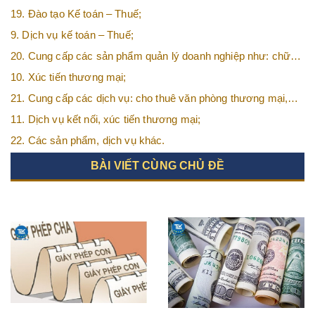
19. Đào tạo Kế toán – Thuế;
9. Dịch vụ kế toán – Thuế;
20. Cung cấp các sản phẩm quản lý doanh nghiệp như: chữ
ký số, hóa đơn điện tử, BHXH,…vv
10. Xúc tiến thương mại;
21. Cung cấp các dịch vụ: cho thuê văn phòng thương mại,
văn phòng ảo, văn phòng chia sẻ…vv
11. Dịch vụ kết nối, xúc tiến thương mại;
22. Các sản phẩm, dịch vụ khác.
BÀI VIẾT CÙNG CHỦ ĐỀ