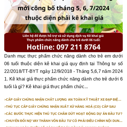
Danh mục thực phẩm chức năng dành cho trẻ em dưới
06 tuổi thuộc diện kê khai giá quy định tại Thông tư số
22/2018/TT-BYT ngày 12/9/2018 - Tháng 5,6,7 năm 2024
1. Kê khai giá thực phẩm chức năng dành cho trẻ dưới 6
tuổi là gì? Kê khai giá thực phẩm chức...
>
CẤP GIẤY CHỨNG NHẬN CHẤT LƯỢNG AN TOÀN KỸ THUẬT XE ĐẠP ĐIỆN
NHẬP KHẨU
>
THỦ TỤC CẤP GIẤY CHỨNG NHẬN XUẤT XỨ HÀNG HOÁ (CO) CẤP SAU
>
CÁC BƯỚC THỰC HIỆN THỦ TỤC CHẤM DỨT HOẠT ĐỘNG DỰ ÁN ĐẦU TƯ?
>
CHUYỂN ĐỔI NỢ VAY THÀNH VỐN ĐẦU TƯ CÓ PHẢI ĐIỀU CHỈNH NỘI DUNG
GIẤY CHỨNG NHẬN ĐĂNG KÝ ĐẦU TƯ KHÔNG?