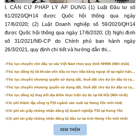
I. CĂN CỨ PHÁP LÝ ÁP DỤNG (1) Luật Đầu tư số
61/2020/QH14 được Quốc hội thông qua ngày
17/6/2020; (2) Luật Doanh nghiệp số 59/2020/QH14
được Quốc hội thông qua ngày 17/6/2020; (3) Nghị định
số 31/2021/NĐ-CP do Chính phủ ban hành ngày
26/3/2021, quy định chi tiết và hướng dẫn thi...
>
Thủ tục chuyển vốn đầu tư vào Việt Nam theo quy định NHNN (Mới nhất)
>
Thủ tục đăng ký tài khoản vốn đầu tư trực tiếp bằng ngoại tệ tại ngân hàng
(mới nhất)
>
Thủ tục chuyển nhượng quyền sử dụng đất, thuê đất cho dự án đầu tư tại
Bắc Ninh (mới nhất)
>
Thủ tục chuyển nhượng quyền sử dụng đất, thuê đất cho dự án đầu tư tại
Hà Nội (mới nhất)
>
Thủ tục đăng ký thay đổi địa điểm thực hiện dự án tại Hà Nội (Mới nhất)
>
Chi phí thành lập công ty FDI ngành sản xuất tại Hưng Yên mới nhất
>
Chi phí xin giấy chứng nhận đăng ký doanh nghiệp FDI tại Hưng Yên
>
Chi phí xin giấy chứng nhận đăng ký đầu tư tại tỉnh Hưng Yên mới nhất
XEM THÊM