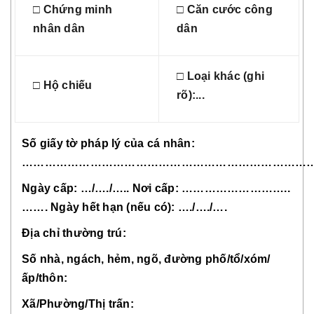
□ Chứng minh
□ Căn cước công
nhân dân
dân
□ Loại khác (ghi
□ Hộ chiếu
rõ):...
Số giấy tờ pháp lý của cá nhân:
…………………………………………………………………….
Ngày cấp: …/…./….. Nơi cấp: ………………………..
……. Ngày hết hạn (nếu có): …./…./….
Địa chỉ thường trú:
Số nhà, ngách, hẻm, ngõ, đường phố/tổ/xóm/
ấp/thôn:
Xã/Phường/Thị trấn: