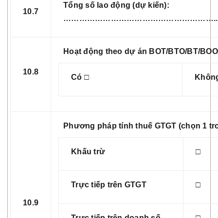
Tổng số lao động (dự kiến):
10.7
…………………………………………………..
Hoạt động theo dự án BOT/BTO/BT/BOO,
10.8
Có □
Khôn
Phương pháp tính thuế GTGT (chọn 1 tr
Khấu trừ
□
Trực tiếp trên GTGT
□
10.9
Trực tiếp trên doanh số
□