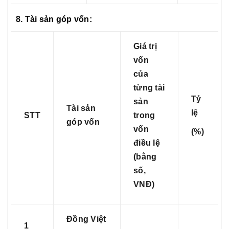
8. Tài sản góp vốn:
Giá trị
vốn
của
từng tài
Tỷ
sản
Tài sản
lệ
STT
trong
góp vốn
vốn
(%)
điều lệ
(bằng
số,
VNĐ)
Đồng Việt
1