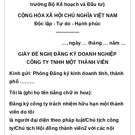
trưởng Bộ Kế hoạch và Đầu tư)
CỘNG HÒA XÃ HỘI CHỦ NGHĨA VIỆT NAM
Độc lập - Tự do - Hạnh phúc
---------------
…, ngày … tháng … năm …
GIẤY ĐỀ NGHỊ ĐĂNG KÝ DOANH NGHIỆP
CÔNG TY TNHH MỘT THÀNH VIÊN
Kinh gửi: Phòng Đăng ký kinh doanh tỉnh, thành
phố ………
Tôi là (ghi họ tên bằng chữ in hoa):
Đăng ký công ty trách nhiệm hữu hạn một thành
viên do tôi
là người đại diện theo pháp luật/Chủ tịch công
ty/Chủ tịch Hội đồng thành viên2 với các nội