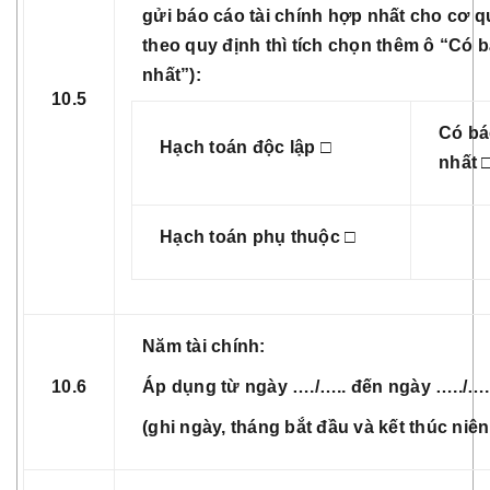
gửi báo cáo tài chính hợp nhất cho cơ 
theo quy định thì tích chọn thêm ô “Có b
nhất”):
10.5
Có bá
Hạch toán độc lập □
nhất 
Hạch toán phụ thuộc □
Năm tài chính:
10.6
Áp dụng từ ngày …./….. đến ngày …../….
(ghi ngày, tháng bắt đầu và kết thúc niên