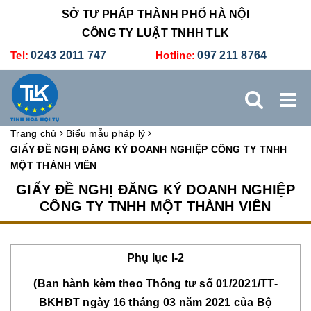
SỞ TƯ PHÁP THÀNH PHỐ HÀ NỘI
CÔNG TY LUẬT TNHH TLK
Tel:
0243 2011 747
Hotline:
097 211 8764
Trang chủ
Biểu mẫu pháp lý
TRANG CHỦ
GIỚI THIỆU
DỊCH VỤ PHÁP LÝ
GIẤY ĐỀ NGHỊ ĐĂNG KÝ DOANH NGHIỆP CÔNG TY TNHH
MỘT THÀNH VIÊN
DỊCH VỤ KẾ TOÁN - THUẾ
XÚC TIẾN THƯƠNG MẠI
GIẤY ĐỀ NGHỊ ĐĂNG KÝ DOANH NGHIỆP
CÔNG TY TNHH MỘT THÀNH VIÊN
BẢNG GIÁ
ĐÀO TẠO
TUYỂN DỤNG
LIÊN HỆ
Phụ lục I-2
(Ban hành kèm theo Thông tư số 01/2021/TT-
BKHĐT ngày 16 tháng 03 năm 2021 của Bộ