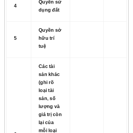
Quyền sử
4
dụng đất
Quyền sở
5
hữu trí
tuệ
Các tài
sản khác
(ghi rõ
loại tài
sản, số
lượng và
giá trị còn
lại của
mỗi loại