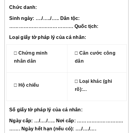
Chức danh:
Sinh ngày: …./…../….. Dân tộc:
…………………………………. Quốc tịch:
Loại giấy tờ pháp lý của cá nhân:
□ Chứng minh
□ Căn cước công
nhân dân
dân
□ Loại khác (ghi
□ Hộ chiếu
rõ):...
Số giấy tờ pháp lý của cá nhân:
Ngày cấp: …/…./….. Nơi cấp: ………………………..
……. Ngày hết hạn (nếu có): …./…./….