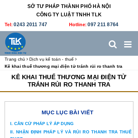
SỞ TƯ PHÁP THÀNH PHỐ HÀ NỘI
CÔNG TY LUẬT TNHH TLK
Tel:
0243 2011 747
Hotline:
097 211 8764
Trang chủ
Dịch vụ kế toán - thuế
TRANG CHỦ
GIỚI THIỆU
DỊCH VỤ PHÁP LÝ
Kê khai thuế thương mại điện tử tránh rủi ro thanh tra
KÊ KHAI THUẾ THƯƠNG MẠI ĐIỆN TỬ
DỊCH VỤ KẾ TOÁN - THUẾ
XÚC TIẾN THƯƠNG MẠI
TRÁNH RỦI RO THANH TRA
BẢNG GIÁ
ĐÀO TẠO
TUYỂN DỤNG
LIÊN HỆ
MỤC LỤC BÀI VIẾT
I. CĂN CỨ PHÁP LÝ ÁP DỤNG
II. NHẬN ĐỊNH PHÁP LÝ VÀ RỦI RO THANH TRA THUẾ