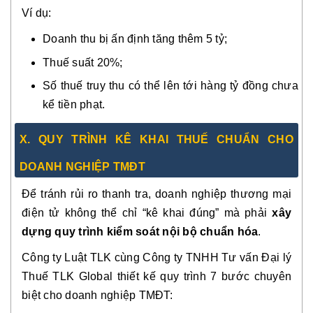
Ví dụ:
Doanh thu bị ấn định tăng thêm 5 tỷ;
Thuế suất 20%;
Số thuế truy thu có thể lên tới hàng tỷ đồng chưa
kể tiền phạt.
X. QUY TRÌNH KÊ KHAI THUẾ CHUẨN CHO
DOANH NGHIỆP TMĐT
Để tránh rủi ro thanh tra, doanh nghiệp thương mại
điện tử không thể chỉ “kê khai đúng” mà phải
xây
dựng quy trình kiểm soát nội bộ chuẩn hóa
.
Công ty Luật TLK cùng Công ty TNHH Tư vấn Đại lý
Thuế TLK Global thiết kế quy trình 7 bước chuyên
biệt cho doanh nghiệp TMĐT: