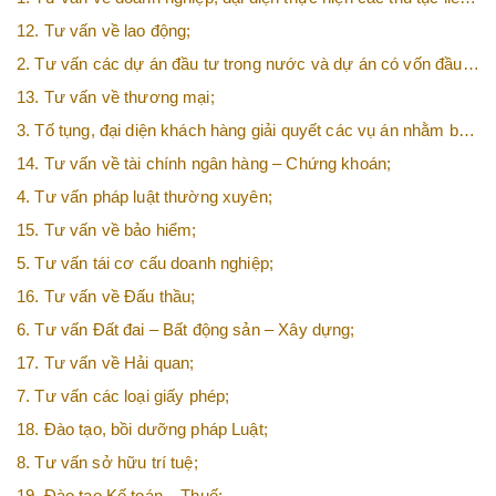
quan tới doanh nghiệp;
12. Tư vấn về lao động;
2. Tư vấn các dự án đầu tư trong nước và dự án có vốn đầu
tư nước ngoài (FDI);
13. Tư vấn về thương mại;
3. Tố tụng, đại diện khách hàng giải quyết các vụ án nhằm bảo
vệ tối đa các quyền và lợi ích của khách hàng;
14. Tư vấn về tài chính ngân hàng – Chứng khoán;
4. Tư vấn pháp luật thường xuyên;
15. Tư vấn về bảo hiểm;
5. Tư vấn tái cơ cấu doanh nghiệp;
16. Tư vấn về Đấu thầu;
6. Tư vấn Đất đai – Bất động sản – Xây dựng;
17. Tư vấn về Hải quan;
7. Tư vấn các loại giấy phép;
18. Đào tạo, bồi dưỡng pháp Luật;
8. Tư vấn sở hữu trí tuệ;
19. Đào tạo Kế toán – Thuế;