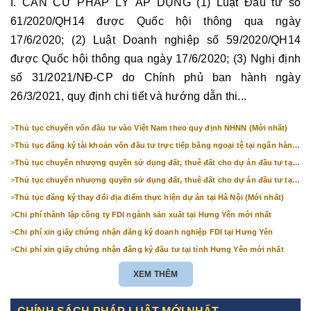
I. CĂN CỨ PHÁP LÝ ÁP DỤNG (1) Luật Đầu tư số
61/2020/QH14 được Quốc hội thông qua ngày
17/6/2020; (2) Luật Doanh nghiệp số 59/2020/QH14
được Quốc hội thông qua ngày 17/6/2020; (3) Nghị định
số 31/2021/NĐ-CP do Chính phủ ban hành ngày
26/3/2021, quy định chi tiết và hướng dẫn thi...
>
Thủ tục chuyển vốn đầu tư vào Việt Nam theo quy định NHNN (Mới nhất)
>
Thủ tục đăng ký tài khoản vốn đầu tư trực tiếp bằng ngoại tệ tại ngân hàng
(mới nhất)
>
Thủ tục chuyển nhượng quyền sử dụng đất, thuê đất cho dự án đầu tư tại
Bắc Ninh (mới nhất)
>
Thủ tục chuyển nhượng quyền sử dụng đất, thuê đất cho dự án đầu tư tại
Hà Nội (mới nhất)
>
Thủ tục đăng ký thay đổi địa điểm thực hiện dự án tại Hà Nội (Mới nhất)
>
Chi phí thành lập công ty FDI ngành sản xuất tại Hưng Yên mới nhất
>
Chi phí xin giấy chứng nhận đăng ký doanh nghiệp FDI tại Hưng Yên
>
Chi phí xin giấy chứng nhận đăng ký đầu tư tại tỉnh Hưng Yên mới nhất
XEM THÊM