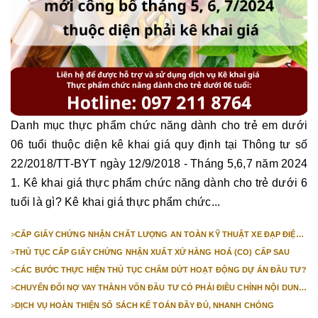
Danh mục thực phẩm chức năng dành cho trẻ em dưới
06 tuổi thuộc diện kê khai giá quy định tại Thông tư số
22/2018/TT-BYT ngày 12/9/2018 - Tháng 5,6,7 năm 2024
1. Kê khai giá thực phẩm chức năng dành cho trẻ dưới 6
tuổi là gì? Kê khai giá thực phẩm chức...
>
CẤP GIẤY CHỨNG NHẬN CHẤT LƯỢNG AN TOÀN KỸ THUẬT XE ĐẠP ĐIỆN
NHẬP KHẨU
>
THỦ TỤC CẤP GIẤY CHỨNG NHẬN XUẤT XỨ HÀNG HOÁ (CO) CẤP SAU
>
CÁC BƯỚC THỰC HIỆN THỦ TỤC CHẤM DỨT HOẠT ĐỘNG DỰ ÁN ĐẦU TƯ?
>
CHUYỂN ĐỔI NỢ VAY THÀNH VỐN ĐẦU TƯ CÓ PHẢI ĐIỀU CHỈNH NỘI DUNG
GIẤY CHỨNG NHẬN ĐĂNG KÝ ĐẦU TƯ KHÔNG?
>
DỊCH VỤ HOÀN THIỆN SỔ SÁCH KẾ TOÁN ĐẦY ĐỦ, NHANH CHÓNG