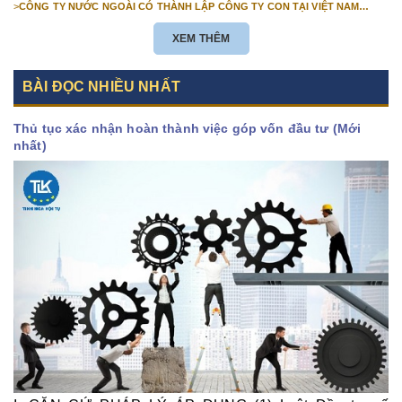
>
CÔNG TY NƯỚC NGOÀI CÓ THÀNH LẬP CÔNG TY CON TẠI VIỆT NAM
ĐƯỢC KHÔNG? NHỮNG ĐIỀU KIỆN ĐỂ CÔNG TY NƯỚC NGOÀI THÀNH LẬP
CÔNG TY CON TẠI VIỆT NAM?
XEM THÊM
BÀI ĐỌC NHIỀU NHẤT
Thủ tục xác nhận hoàn thành việc góp vốn đầu tư (Mới
nhất)