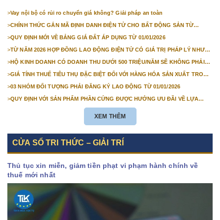
>
Vay nội bộ có rủi ro chuyển giá không? Giải pháp an toàn
>
CHÍNH THỨC GẮN MÃ ĐỊNH DANH ĐIỆN TỬ CHO BẤT ĐỘNG SẢN TỪ
1/3/2026
>
QUY ĐỊNH MỚI VỀ BẢNG GIÁ ĐẤT ÁP DỤNG TỪ 01/01/2026
>
TỪ NĂM 2026 HỢP ĐỒNG LAO ĐỘNG ĐIỆN TỬ CÓ GIÁ TRỊ PHÁP LÝ NHƯ
VĂN BẢN GIẤY
>
HỘ KINH DOANH CÓ DOANH THU DƯỚI 500 TRIỆU/NĂM SẼ KHÔNG PHẢI
NỘP THUẾ GIÁ TRỊ GIA TĂNG
>
GIÁ TÍNH THUẾ TIÊU THỤ ĐẶC BIỆT ĐỐI VỚI HÀNG HÓA SẢN XUẤT TRONG
NƯỚC NĂM 2026
>
03 NHÓM ĐỐI TƯỢNG PHẢI ĐĂNG KÝ LAO ĐỘNG TỪ 01/01/2026
>
QUY ĐỊNH VỚI SẢN PHẨM PHẦN CỨNG ĐƯỢC HƯỞNG ƯU ĐÃI VỀ LỰA
CHỌN NHÀ THẦU TỪ 01/01/2026
XEM THÊM
CỬA SỔ TRI THỨC – GIẢI TRÍ
Thủ tục xin miễn, giảm tiền phạt vi phạm hành chính về
thuế mới nhất