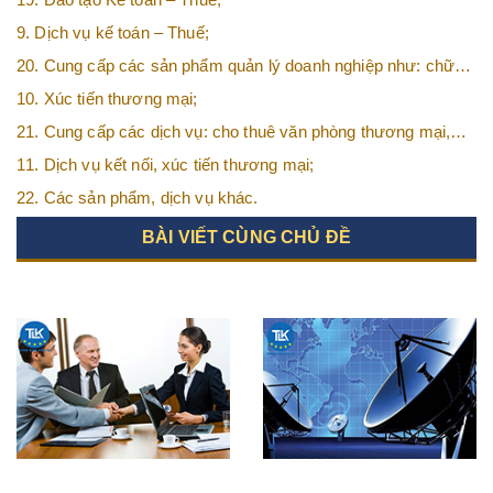
9. Dịch vụ kế toán – Thuế;
20. Cung cấp các sản phẩm quản lý doanh nghiệp như: chữ
ký số, hóa đơn điện tử, BHXH,…vv
10. Xúc tiến thương mại;
21. Cung cấp các dịch vụ: cho thuê văn phòng thương mại,
văn phòng ảo, văn phòng chia sẻ…vv
11. Dịch vụ kết nối, xúc tiến thương mại;
22. Các sản phẩm, dịch vụ khác.
BÀI VIẾT CÙNG CHỦ ĐỀ