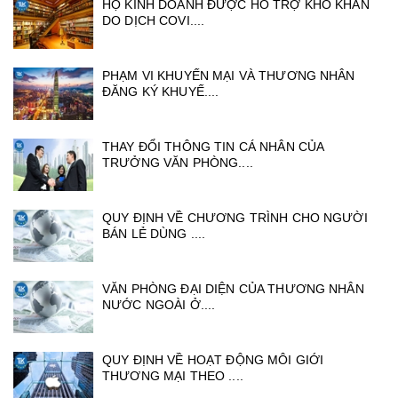
HỘ KINH DOANH ĐƯỢC HỖ TRỢ KHÓ KHĂN
DO DỊCH COVI....
PHẠM VI KHUYẾN MẠI VÀ THƯƠNG NHÂN
ĐĂNG KÝ KHUYẾ....
THAY ĐỔI THÔNG TIN CÁ NHÂN CỦA
TRƯỞNG VĂN PHÒNG....
QUY ĐỊNH VỀ CHƯƠNG TRÌNH CHO NGƯỜI
BÁN LẺ DÙNG ....
VĂN PHÒNG ĐẠI DIỆN CỦA THƯƠNG NHÂN
NƯỚC NGOÀI Ở....
QUY ĐỊNH VỀ HOẠT ĐỘNG MÔI GIỚI
THƯƠNG MẠI THEO ....