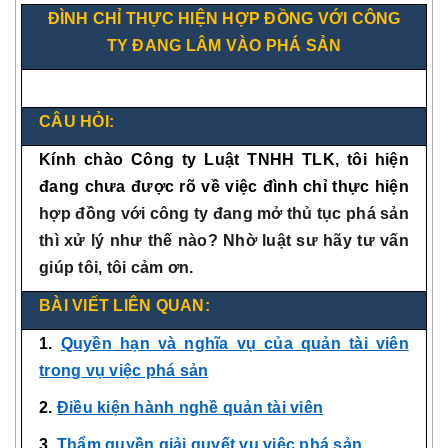
ĐÌNH CHỈ THỰC HIỆN HỢP ĐỒNG VỚI CÔNG
TY ĐANG LÂM VÀO PHÁ SẢN
CÂU HỎI:
Kính chào Công ty Luật TNHH TLK, tôi hiện
đang chưa được rõ về việc
đình chỉ thực hiện
hợp đồng với công ty đang mở thủ tục phá sản
thì xử lý như thế nào? Nhờ luật sư hãy tư vấn
giúp tôi, tôi cảm ơn.
BÀI VIẾT LIÊN QUAN:
1.
Quyền hạn và nghĩa vụ của quản tài viên
trong vụ việc phá sản
2.
Điều kiện hành nghề quản tài viên
3.
Thẩm quyền giải quyết vụ việc phá sản