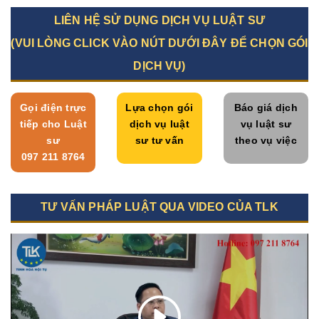
LIÊN HỆ SỬ DỤNG DỊCH VỤ LUẬT SƯ
(VUI LÒNG CLICK VÀO NÚT DƯỚI ĐÂY ĐỂ CHỌN GÓI
DỊCH VỤ)
Gọi điện trực
Lựa chọn gói
Báo giá dịch
tiếp cho Luật
dịch vụ luật
vụ luật sư
sư
sư tư vấn
theo vụ việc
097 211 8764
TƯ VẤN PHÁP LUẬT QUA VIDEO CỦA TLK