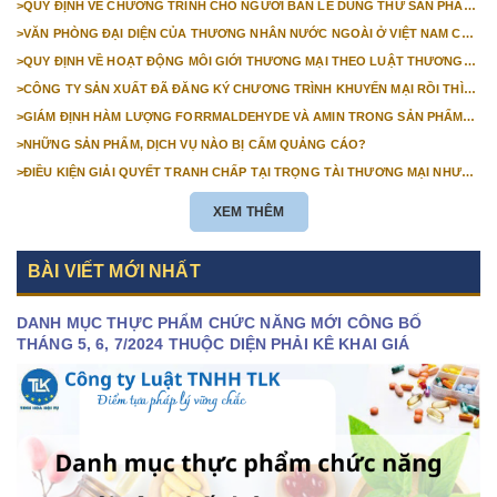
>
QUY ĐỊNH VỀ CHƯƠNG TRÌNH CHO NGƯỜI BÁN LẺ DÙNG THỬ SẢN PHẨM
MỚI
>
VĂN PHÒNG ĐẠI DIỆN CỦA THƯƠNG NHÂN NƯỚC NGOÀI Ở VIỆT NAM CÓ
NGHĨA VỤ NHƯ THẾ NÀO?
>
QUY ĐỊNH VỀ HOẠT ĐỘNG MÔI GIỚI THƯƠNG MẠI THEO LUẬT THƯƠNG
MẠI
>
CÔNG TY SẢN XUẤT ĐÃ ĐĂNG KÝ CHƯƠNG TRÌNH KHUYẾN MẠI RỒI THÌ
NHÀ PHÂN PHỐI CỦA CÔNG TY SẢN XUẤT CÓ PHẢI THỰC HIỆN ĐĂNG KÝ
>
GIÁM ĐỊNH HÀM LƯỢNG FORRMALDEHYDE VÀ AMIN TRONG SẢN PHẨM
CHƯƠNG TRÌNH KHUYẾN MẠI NỮA HAY KHÔNG?
DỆT MAY
>
NHỮNG SẢN PHẨM, DỊCH VỤ NÀO BỊ CẤM QUẢNG CÁO?
>
ĐIỀU KIỆN GIẢI QUYẾT TRANH CHẤP TẠI TRỌNG TÀI THƯƠNG MẠI NHƯ
THẾ NÀO?
XEM THÊM
BÀI VIẾT MỚI NHẤT
DANH MỤC THỰC PHẨM CHỨC NĂNG MỚI CÔNG BỐ
THÁNG 5, 6, 7/2024 THUỘC DIỆN PHẢI KÊ KHAI GIÁ