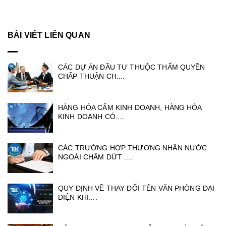
BÀI VIẾT LIÊN QUAN
CÁC DỰ ÁN ĐẦU TƯ THUỘC THẨM QUYỀN
CHẤP THUẬN CH....
HÀNG HÓA CẤM KINH DOANH, HÀNG HÓA
KINH DOANH CÓ....
CÁC TRƯỜNG HỢP THƯƠNG NHÂN NƯỚC
NGOÀI CHẤM DỨT ....
QUY ĐỊNH VỀ THAY ĐỔI TÊN VĂN PHÒNG ĐẠI
DIỆN KHI....