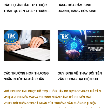
CÁC DỰ ÁN ĐẦU TƯ THUỘC
HÀNG HÓA CẤM KINH
THẨM QUYỀN CHẤP THUẬN
DOANH, HÀNG HÓA KINH
CHỦ TRƯƠNG ĐẦU TƯ CỦA
DOANH CÓ ĐIỀU KIỆN ĐƯỢC
BAN QUẢN LÝ KHU CÔNG
PHÁP LUẬT QUY ĐỊNH NHƯ
NGHIỆP, KHU CÔNG NGHỆ
THẾ NÀO?
CAO?
CÁC TRƯỜNG HỢP THƯƠNG
QUY ĐỊNH VỀ THAY ĐỔI TÊN
NHÂN NƯỚC NGOÀI CHẤM
VĂN PHÒNG ĐẠI DIỆN KHI
DỨT HOẠT ĐỘNG TẠI VIỆT
CÔNG TY MẸ THAY ĐỔI TÊN?
NAM?
>
HỘ KINH DOANH ĐƯỢC HỖ TRỢ KHÓ KHĂN DO DỊCH COVID-19 THÌ CẦN
ĐIỀU KIỆN GÌ?
>
PHẠM VI KHUYẾN MẠI VÀ THƯƠNG NHÂN ĐĂNG KÝ KHUYẾN MẠI
>
THAY ĐỔI THÔNG TIN CÁ NHÂN CỦA TRƯỞNG VĂN PHÒNG ĐẠI DIỆN