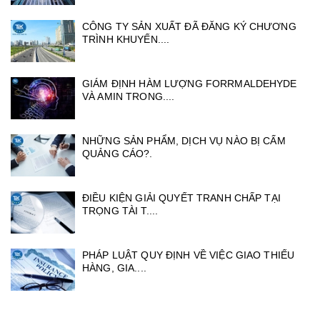
CÔNG TY SẢN XUẤT ĐÃ ĐĂNG KÝ CHƯƠNG
TRÌNH KHUYẾN....
GIÁM ĐỊNH HÀM LƯỢNG FORRMALDEHYDE
VÀ AMIN TRONG....
NHỮNG SẢN PHẨM, DỊCH VỤ NÀO BỊ CẤM
QUẢNG CÁO?.
ĐIỀU KIỆN GIẢI QUYẾT TRANH CHẤP TẠI
TRỌNG TÀI T....
PHÁP LUẬT QUY ĐỊNH VỀ VIỆC GIAO THIẾU
HÀNG, GIA....