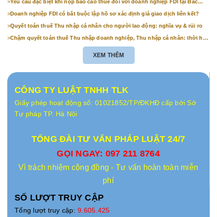
>
Yêu cầu đặc biệt khi nộp báo cáo thuế đối với doanh nghiệp FDI tại Bắc
Ninh
>
Doanh nghiệp FDI có bắt buộc lập hồ sơ xác định giá giao dịch liên kết?
>
Quyết toán thuế Thu nhập cá nhân cho người lao động: nghĩa vụ & rủi ro
>
Chậm quyết toán thuế Thu nhập doanh nghiệp, Thu nhập cá nhân: thời hạn
& mức phạt
XEM THÊM
CÔNG TY LUẬT TNHH TLK
Giấy phép hoạt động số: 01021852/TP/ĐKHĐ cấp bởi Sở
Tư pháp TP. Hà Nội
TỔNG ĐÀI TƯ VẤN PHÁP LUẬT 24/7
GỌI NGAY: 097 211 8764
Vì trách nhiệm cộng đồng - Tư vấn hoàn toàn miễn
phí
SỐ LƯỢT TRUY CẬP
Tổng lượt truy cập:
9.605.425