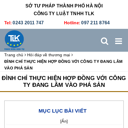
SỞ TƯ PHÁP THÀNH PHỐ HÀ NỘI
CÔNG TY LUẬT TNHH TLK
Tel:
0243 2011 747
Hotline:
097 211 8764
Trang chủ
Hỏi đáp về thương mại
TRANG CHỦ
GIỚI THIỆU
DỊCH VỤ PHÁP LÝ
ĐÌNH CHỈ THỰC HIỆN HỢP ĐỒNG VỚI CÔNG TY ĐANG LÂM
VÀO PHÁ SẢN
DỊCH VỤ KẾ TOÁN - THUẾ
XÚC TIẾN THƯƠNG MẠI
ĐÌNH CHỈ THỰC HIỆN HỢP ĐỒNG VỚI CÔNG
TY ĐANG LÂM VÀO PHÁ SẢN
BẢNG GIÁ
ĐÀO TẠO
TUYỂN DỤNG
LIÊN HỆ
MỤC LỤC BÀI VIẾT
[
Ẩn
]