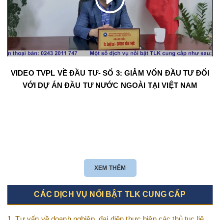
VIDEO TVPL VỀ ĐẦU TƯ- SỐ 3: GIẢM VỐN ĐẦU TƯ ĐỐI
VỚI DỰ ÁN ĐẦU TƯ NƯỚC NGOÀI TẠI VIỆT NAM
XEM THÊM
CÁC DỊCH VỤ NỔI BẬT TLK CUNG CẤP
1. Tư vấn về doanh nghiệp, đại diện thực hiện các thủ tục liên