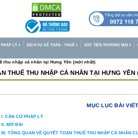
 PHÁP LÝ
DỊCH VỤ KẾ TOÁN - THUẾ
XÚC TIẾN THƯƠNG MẠI
ế thu nhập cá nhân tại Hưng Yên (mới nhất)
N THUẾ THU NHẬP CÁ NHÂN TẠI HƯNG YÊN 
MỤC LỤC BÀI VIẾ
I. CĂN CỨ PHÁP LÝ
II. MỞ BÀI
III. TỔNG QUAN VỀ QUYẾT TOÁN THUẾ THU NHẬP CÁ NHÂN C