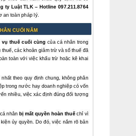
g ty Luật TLK – Hotline 097.211.8764
ơ an toàn pháp lý.
NHÂN CUỐI NĂM
 vụ thuế cuối cùng
của cá nhân trong
u thuế, các khoản giảm trừ và số thuế đã
oàn toàn với việc khấu trừ hoặc kê khai
g nhất theo quy định chung, không phân
hiệp trong nước hay doanh nghiệp có vốn
yển nhiều, việc xác định đúng đối tượng
u cá nhân
bị mất quyền hoàn thuế
chỉ vì
 kiện ủy quyền. Do đó, việc nắm rõ bản