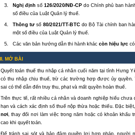
Nghị định
số
126/2020/NĐ-CP
do Chính phủ ban hàn
số điều của Luật Quản lý thuế.
Thông tư
số
80/2021/TT-BTC
do Bộ Tài chính ban h
một số điều của Luật Quản lý thuế.
Các văn bản hướng dẫn thi hành khác
còn hiệu lực
có
II. MỞ BÀI
Quyết toán thuế thu nhập cá nhân cuối năm tại tỉnh Hưng Yê
có thu nhập chịu thuế, trừ các trường hợp được ủy quyền.
sai có thể dẫn đến truy thu, phạt và mất quyền hoàn thuế.
Trên thực tế, rất nhiều cá nhân và doanh nghiệp hiểu chưa 
hạn và cách xác định số thuế nộp thừa hoặc thiếu. Đặc biệ
nơi
, thay đổi nơi làm việc trong năm hoặc có khoản khấu t
cao khi quyết toán.
Để tránh sai sót và bảo đảm quyền lợi hợp pháp, người 