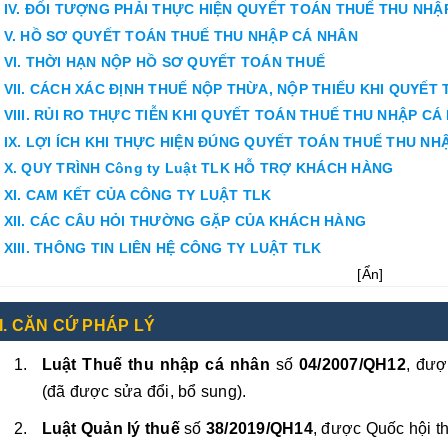
IV. ĐỐI TƯỢNG PHẢI THỰC HIỆN QUYẾT TOÁN THUẾ THU NHẬ
V. HỒ SƠ QUYẾT TOÁN THUẾ THU NHẬP CÁ NHÂN
VI. THỜI HẠN NỘP HỒ SƠ QUYẾT TOÁN THUẾ
VII. CÁCH XÁC ĐỊNH THUẾ NỘP THỪA, NỘP THIẾU KHI QUYẾT
VIII. RỦI RO THỰC TIỄN KHI QUYẾT TOÁN THUẾ THU NHẬP CÁ
IX. LỢI ÍCH KHI THỰC HIỆN ĐÚNG QUYẾT TOÁN THUẾ THU NH
X. QUY TRÌNH Công ty Luật TLK HỖ TRỢ KHÁCH HÀNG
XI. CAM KẾT CỦA CÔNG TY LUẬT TLK
XII. CÁC CÂU HỎI THƯỜNG GẶP CỦA KHÁCH HÀNG
XIII. THÔNG TIN LIÊN HỆ CÔNG TY LUẬT TLK
[
Ẩn
]
I. CĂN CỨ PHÁP LÝ
Luật Thuế thu nhập cá nhân
số
04/2007/QH12
, đượ
(đã được sửa đổi, bổ sung).
Luật Quản lý thuế
số
38/2019/QH14
, được Quốc hội 