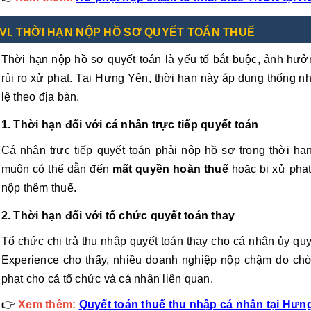
VI. THỜI HẠN NỘP HỒ SƠ QUYẾT TOÁN THUẾ
Thời hạn nộp hồ sơ quyết toán là yếu tố bắt buộc, ảnh hưởn
rủi ro xử phạt. Tại Hưng Yên, thời hạn này áp dụng thống n
lệ theo địa bàn.
1. Thời hạn đối với cá nhân trực tiếp quyết toán
Cá nhân trực tiếp quyết toán phải nộp hồ sơ trong thời hạn
muộn có thể dẫn đến
mất quyền hoàn thuế
hoặc bị xử phạt
nộp thêm thuế.
2. Thời hạn đối với tổ chức quyết toán thay
Tổ chức chi trả thu nhập quyết toán thay cho cá nhân ủy quy
Experience cho thấy, nhiều doanh nghiệp nộp chậm do chờ
phạt cho cả tổ chức và cá nhân liên quan.
👉
Xem thêm:
Quyết toán thuế thu nhập cá nhân tại Hưn