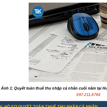
Ảnh 1: Quyết toán thuế thu nhập cá nhân cuối năm tại 
097.211.8764
V. HỒ SƠ QUYẾT TOÁN THUẾ THU NHẬP CÁ NHÂN