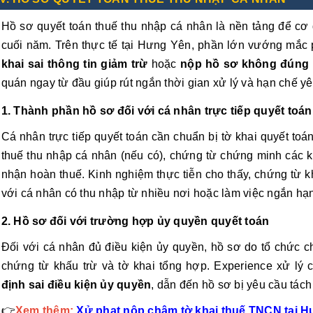
Hồ sơ quyết toán thuế thu nhập cá nhân là nền tảng để cơ
cuối năm. Trên thực tế tại Hưng Yên, phần lớn vướng mắc 
khai sai thông tin giảm trừ
hoặc
nộp hồ sơ không đúng
quán ngay từ đầu giúp rút ngắn thời gian xử lý và hạn chế yêu
1. Thành phần hồ sơ đối với cá nhân trực tiếp quyết toán
Cá nhân trực tiếp quyết toán cần chuẩn bị tờ khai quyết to
thuế thu nhập cá nhân (nếu có), chứng từ chứng minh các kh
nhận hoàn thuế. Kinh nghiệm thực tiễn cho thấy, chứng từ khấu
với cá nhân có thu nhập từ nhiều nơi hoặc làm việc ngắn hạn
2. Hồ sơ đối với trường hợp ủy quyền quyết toán
Đối với cá nhân đủ điều kiện ủy quyền, hồ sơ do tổ chức c
chứng từ khấu trừ và tờ khai tổng hợp. Experience xử lý 
định sai điều kiện ủy quyền
, dẫn đến hồ sơ bị yêu cầu tách
👉
Xem thêm:
Xử phạt nộp chậm tờ khai thuế TNCN tại 