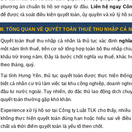
phương án chuẩn bị hồ sơ ngay từ đầu.
Liên hệ ngay Côn
để được rà soát điều kiện quyết toán, ủy quyền và xử lý hồ s
III. TỔNG QUAN VỀ QUYẾT TOÁN THUẾ THU NHẬP CÁ 
Quyết toán thuế thu nhập cá nhân là thủ tục xác định
nghĩa
một năm tính thuế, trên cơ sở tổng hợp toàn bộ thu nhập chị
khấu trừ trong năm. Đây là bước chốt nghĩa vụ thuế, khác h
theo tháng, quý.
Tại tỉnh Hưng Yên, thủ tục quyết toán được thực hiện thốn
biệt cá nhân cư trú làm việc tại khu công nghiệp, doanh ng
đầu tư nước ngoài. Tuy nhiên, do đặc thù lao động dịch chu
quyết toán thường gặp khó khăn.
Experience xử lý hồ sơ tại Công ty Luật TLK cho thấy, nhiề
không thực hiện quyết toán đúng hạn hoặc hiểu sai về điều
chất và thời điểm quyết toán là yếu tố then chốt.