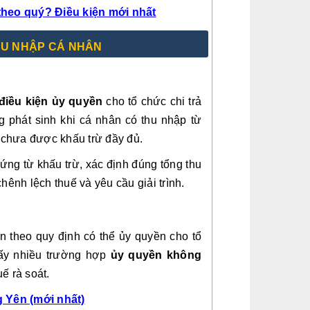
theo quý? Điều kiện mới nhất
THU NHẬP CÁ NHÂN
điều kiện ủy quyền
cho tổ chức chi trả
g phát sinh khi cá nhân có thu nhập từ
p chưa được khấu trừ đầy đủ.
hứng từ khấu trừ, xác định đúng tổng thu
ênh lệch thuế và yêu cầu giải trình.
n theo quy định có thể ủy quyền cho tổ
thấy nhiều trường hợp
ủy quyền không
ế rà soát.
g Yên (mới nhất)