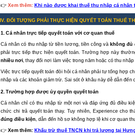
👉
Xem thêm:
Khi nào được khai thuế thu nhập cá nhân 
IV. ĐỐI TƯỢNG PHẢI THỰC HIỆN QUYẾT TOÁN THUẾ 
1. Cá nhân trực tiếp quyết toán với cơ quan thuế
Cá nhân có thu nhập từ tiền lương, tiền công và
không đủ 
phải trực tiếp thực hiện quyết toán. Trường hợp này thườn
nhiều nơi
, thay đổi nơi làm việc trong năm hoặc có thu nhậ
Việc trực tiếp quyết toán đòi hỏi cá nhân phải tự tổng hợp c
nhập và các khoản giảm trừ. Sai sót ở khâu này dễ dẫn đến ch
2. Trường hợp được ủy quyền quyết toán
Cá nhân chỉ có thu nhập từ một nơi và đáp ứng đủ điều kiệ
chức chi trả quyết toán thay. Tuy nhiên, Experience cho 
đúng điều kiện
, dẫn đến hồ sơ không hợp lệ khi cơ quan thu
👉
Xem thêm:
Khấu trừ thuế TNCN khi trả lương tại Hưn