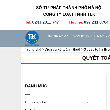
SỞ TƯ PHÁP THÀNH PHỐ HÀ NỘI
CÔNG TY LUẬT TNHH TLK
Tel:
0243 2011 747
Hotline:
097 211 8764
TRANG CHỦ
GIỚI THIỆU
DỊCH VỤ
Trang chủ
Dịch vụ kế toán - thuế
Quyết toán thu
QUYẾT TOÁ
DANH MỤC
Trang chủ