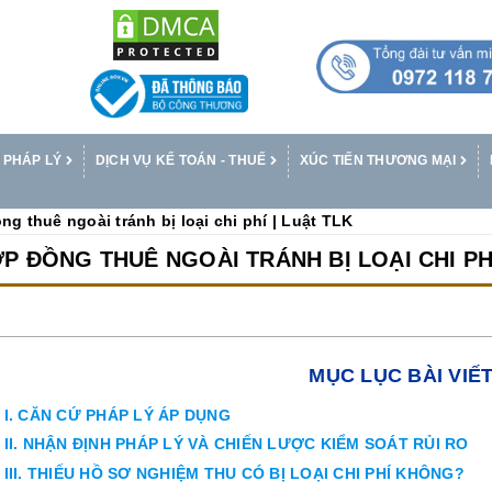
 PHÁP LÝ
DỊCH VỤ KẾ TOÁN - THUẾ
XÚC TIẾN THƯƠNG MẠI
g thuê ngoài tránh bị loại chi phí | Luật TLK
P ĐỒNG THUÊ NGOÀI TRÁNH BỊ LOẠI CHI PHÍ
MỤC LỤC BÀI VIẾ
I. CĂN CỨ PHÁP LÝ ÁP DỤNG
II. NHẬN ĐỊNH PHÁP LÝ VÀ CHIẾN LƯỢC KIỂM SOÁT RỦI RO
III. THIẾU HỒ SƠ NGHIỆM THU CÓ BỊ LOẠI CHI PHÍ KHÔNG?