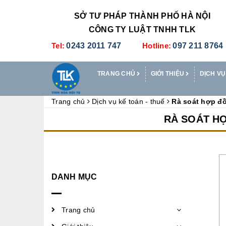
SỞ TƯ PHÁP THÀNH PHỐ HÀ NỘI
CÔNG TY LUẬT TNHH TLK
Tel:
0243 2011 747
Hotline:
097 211 8764
TRANG CHỦ
GIỚI THIỆU
DỊCH VỤ
Trang chủ
Dịch vụ kế toán - thuế
Rà soát hợp đồn
RÀ SOÁT HỢ
DANH MỤC
Trang chủ