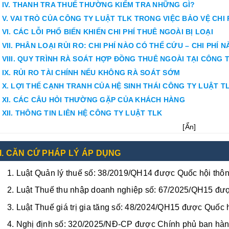
IV. THANH TRA THUẾ THƯỜNG KIỂM TRA NHỮNG GÌ?
V. VAI TRÒ CỦA CÔNG TY LUẬT TLK TRONG VIỆC BẢO VỆ CHI 
VI. CÁC LỖI PHỔ BIẾN KHIẾN CHI PHÍ THUÊ NGOÀI BỊ LOẠI
VII. PHÂN LOẠI RỦI RO: CHI PHÍ NÀO CÓ THỂ CỨU – CHI PHÍ
VIII. QUY TRÌNH RÀ SOÁT HỢP ĐỒNG THUÊ NGOÀI TẠI CÔNG 
IX. RỦI RO TÀI CHÍNH NẾU KHÔNG RÀ SOÁT SỚM
X. LỢI THẾ CẠNH TRANH CỦA HỆ SINH THÁI CÔNG TY LUẬT T
XI. CÁC CÂU HỎI THƯỜNG GẶP CỦA KHÁCH HÀNG
XII. THÔNG TIN LIÊN HỆ CÔNG TY LUẬT TLK
[
Ẩn
]
I. CĂN CỨ PHÁP LÝ ÁP DỤNG
Luật Quản lý thuế số: 38/2019/QH14 được Quốc hội thôn
Luật Thuế thu nhập doanh nghiệp số: 67/2025/QH15 đượ
Luật Thuế giá trị gia tăng số: 48/2024/QH15 được Quốc 
Nghị định số: 320/2025/NĐ-CP được Chính phủ ban hàn