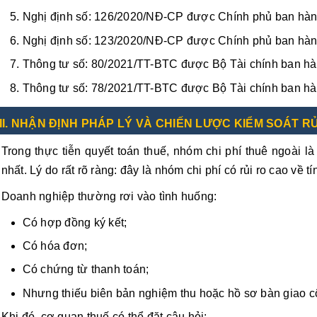
Nghị định số: 126/2020/NĐ-CP được Chính phủ ban hàn
Nghị định số: 123/2020/NĐ-CP được Chính phủ ban hàn
Thông tư số: 80/2021/TT-BTC được Bộ Tài chính ban hà
Thông tư số: 78/2021/TT-BTC được Bộ Tài chính ban hà
II. NHẬN ĐỊNH PHÁP LÝ VÀ CHIẾN LƯỢC KIỂM SOÁT RỦ
Trong thực tiễn quyết toán thuế, nhóm chi phí thuê ngoài l
nhất. Lý do rất rõ ràng: đây là nhóm chi phí có rủi ro cao về tí
Doanh nghiệp thường rơi vào tình huống:
Có hợp đồng ký kết;
Có hóa đơn;
Có chứng từ thanh toán;
Nhưng thiếu biên bản nghiệm thu hoặc hồ sơ bàn giao c
Khi đó, cơ quan thuế có thể đặt câu hỏi: