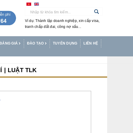
Ví dụ: Thành lập doanh nghiệp, xin cấp visa,
tranh chấp đất đai, công nợ xấu...
BẢNG GIÁ
ĐÀO TẠO
TUYỂN DỤNG
LIÊN HỆ
 | LUẬT TLK
T