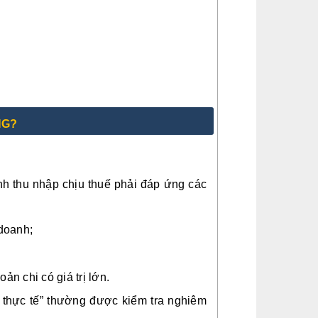
NG?
ịnh thu nhập chịu thuế phải đáp ứng các
 doanh;
ản chi có giá trị lớn.
h thực tế” thường được kiểm tra nghiêm