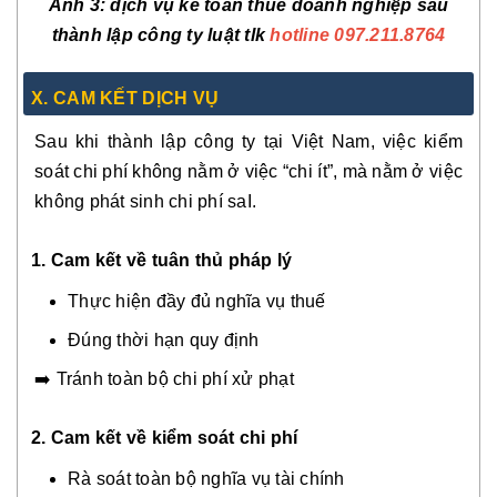
Ảnh
3
: dịch vụ kế toán thuế doanh nghiệp sau
thành lập công ty luật tlk
hotline 097.211.8764
X. CAM KẾT DỊCH VỤ
Sau khi thành lập công ty tại Việt Nam, việc kiểm
soát chi phí không nằm ở việc “chi ít”, mà nằm ở việc
không phát sinh chi phí saI.
1. Cam kết về tuân thủ pháp lý
Thực hiện đầy đủ nghĩa vụ thuế
Đúng thời hạn quy định
➡️ Tránh toàn bộ chi phí xử phạt
2.
Cam kết về kiểm soát chi phí
Rà soát toàn bộ nghĩa vụ tài chính