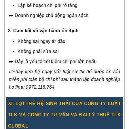
Lập kế hoạch chi phí rõ ràng
➡️ Doanh nghiệp chủ động ngân sách
3.
Cam kết về vận hành ổn định
Không sai ngay từ đầu
Không phải sửa sai
➡️ Đây là yếu tố tiết kiệm chi phí lớn nhất
👉
hãy liên hệ ngay với luật sư tlk để được tư vấn
miễn phí toàn bộ chi phí sau thành lập doanh nghiệp
hotline: 0972.118.764
X
I.
LỢI THẾ HỆ SINH THÁI CỦA CÔNG TY LUẬT
TLK VÀ CÔNG TY TƯ VẤN VÀ ĐẠI LÝ THUẾ TLK
GLOBAL