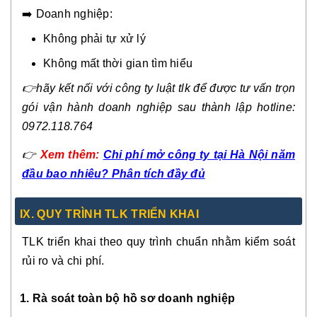
➡️ Doanh nghiệp:
Không phải tự xử lý
Không mất thời gian tìm hiểu
👉
hãy kết nối với công ty luật tlk để được tư vấn trọn
gói vận hành doanh nghiệp sau thành lập hotline:
0972.118.764
👉
Xem thêm:
Chi phí mở công ty tại Hà Nội năm
đầu bao nhiêu? Phân tích đầy đủ
IX. QUY TRÌNH TLK TRIỂN KHAI
TLK triển khai theo quy trình chuẩn nhằm kiểm soát
rủi ro và chi phí.
1. Rà soát toàn bộ hồ sơ doanh nghiệp