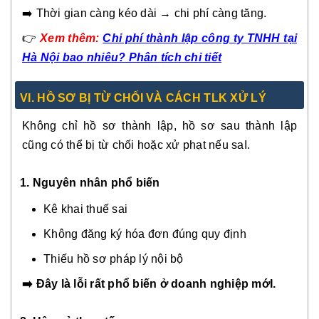
➡️ Thời gian càng kéo dài → chi phí càng tăng.
👉
Xem thêm:
Chi phí thành lập công ty TNHH tại
Hà Nội bao nhiêu? Phân tích chi tiết
V
I.
HỒ SƠ BỊ TỪ CHỐI VÀ CÁCH TLK XỬ LÝ
Không chỉ hồ sơ thành lập, hồ sơ sau thành lập
cũng có thể bị từ chối hoặc xử phạt nếu saI.
1. Nguyên nhân phổ biến
Kê khai thuế sai
Không đăng ký hóa đơn đúng quy định
Thiếu hồ sơ pháp lý nội bộ
➡️ Đây là lỗi rất phổ biến ở doanh nghiệp mớI.