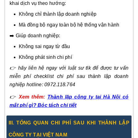
khai dịch vụ theo hướng:
Không chỉ thành lập doanh nghiệp
Mà đồng bộ ngay toàn bộ hệ thống vận hành
➡️ Giúp doanh nghiệp:
Không sai ngay từ đầu
Không phát sinh chi phí
👉
hãy liên hệ ngay với luật sư tlk để được tư vấn
miễn phí checklist chi phí sau thành lập doanh
nghiệp hotline: 0972.118.764
👉
Xem thêm:
Thành lập công ty tại Hà Nội có
mất phí gì? Bóc tách chi tiết
II
I.
TỔNG QUAN CHI PHÍ SAU KHI THÀNH LẬP
CÔNG TY TẠI VIỆT NAM