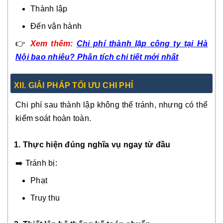
Thành lập
Đến vận hành
👉
Xem thêm:
Chi phí thành lập công ty tại Hà
Nội bao nhiêu? Phân tích chi tiết mới nhất
XI
I.
GIẢI PHÁP TỐI ƯU CHI PHÍ
Chi phí sau thành lập không thể tránh, nhưng có thể
kiểm soát hoàn toàn.
1. Thực hiện đúng nghĩa vụ ngay từ đầu
➡️ Tránh bị:
Phạt
Truy thu