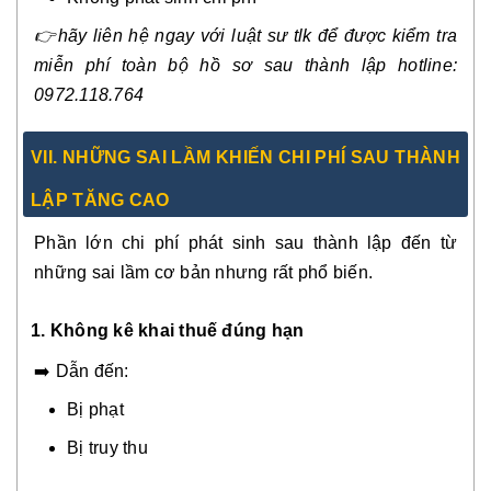
👉
hãy liên hệ ngay với luật sư tlk để được kiểm tra
miễn phí toàn bộ hồ sơ sau thành lập hotline:
0972.118.764
VI
I.
NHỮNG SAI LẦM KHIẾN CHI PHÍ SAU THÀNH
LẬP TĂNG CAO
Phần lớn chi phí phát sinh sau thành lập đến từ
những sai lầm cơ bản nhưng rất phổ biến.
1. Không kê khai thuế đúng hạn
➡️ Dẫn đến:
Bị phạt
Bị truy thu