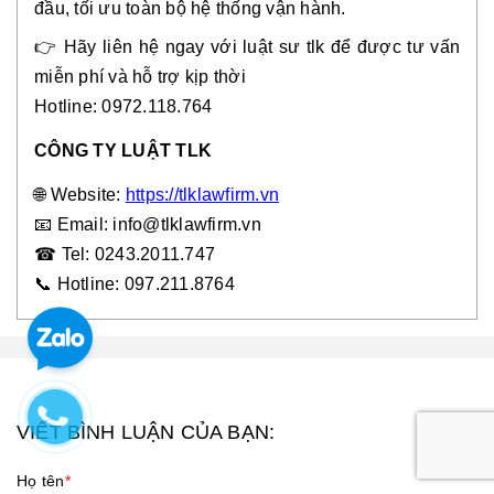
đầu, tối ưu toàn bộ hệ thống vận hành.
👉 Hãy liên hệ ngay với luật sư tlk để được tư vấn
miễn phí và hỗ trợ kịp thời
Hotline: 0972.118.764
CÔNG TY LUẬT TLK
🌐 Website:
https://tlklawfirm.vn
📧
Email: info@tlklawfirm.vn
☎
Tel: 0243.2011.747
📞 Hotline: 097.211.8764
VIẾT BÌNH LUẬN CỦA BẠN:
Họ tên
*