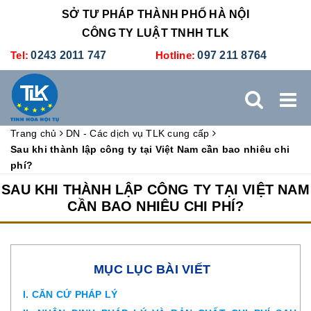
SỞ TƯ PHÁP THÀNH PHỐ HÀ NỘI
CÔNG TY LUẬT TNHH TLK
Tel:
0243 2011 747
Hotline:
097 211 8764
Trang chủ
DN - Các dịch vụ TLK cung cấp
TRANG CHỦ
GIỚI THIỆU
DỊCH VỤ PHÁP LÝ
Sau khi thành lập công ty tại Việt Nam cần bao nhiêu chi
phí?
DỊCH VỤ KẾ TOÁN - THUẾ
XÚC TIẾN THƯƠNG MẠI
SAU KHI THÀNH LẬP CÔNG TY TẠI VIỆT NAM
CẦN BAO NHIÊU CHI PHÍ?
BẢNG GIÁ
ĐÀO TẠO
TUYỂN DỤNG
LIÊN HỆ
MỤC LỤC BÀI VIẾT
I. CĂN CỨ PHÁP LÝ