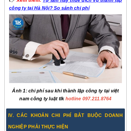
👉
Xem thêm:
Tự làm hay thuê dịch vụ thành lập
công ty tại Hà Nội? So sánh chi phí
Ảnh 1: chi phí sau khi thành lập công ty tại việt
nam công ty luật tlk
hotline 097.211.8764
IV.
CÁC KHOẢN CHI PHÍ BẮT BUỘC DOANH
NGHIỆP PHẢI THỰC HIỆN