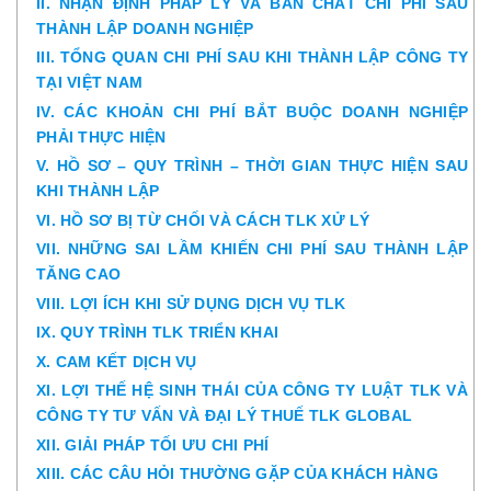
II. NHẬN ĐỊNH PHÁP LÝ VÀ BẢN CHẤT CHI PHÍ SAU
THÀNH LẬP DOANH NGHIỆP
III. TỔNG QUAN CHI PHÍ SAU KHI THÀNH LẬP CÔNG TY
TẠI VIỆT NAM
IV. CÁC KHOẢN CHI PHÍ BẮT BUỘC DOANH NGHIỆP
PHẢI THỰC HIỆN
V. HỒ SƠ – QUY TRÌNH – THỜI GIAN THỰC HIỆN SAU
KHI THÀNH LẬP
VI. HỒ SƠ BỊ TỪ CHỐI VÀ CÁCH TLK XỬ LÝ
VII. NHỮNG SAI LẦM KHIẾN CHI PHÍ SAU THÀNH LẬP
TĂNG CAO
VIII. LỢI ÍCH KHI SỬ DỤNG DỊCH VỤ TLK
IX. QUY TRÌNH TLK TRIỂN KHAI
X. CAM KẾT DỊCH VỤ
XI. LỢI THẾ HỆ SINH THÁI CỦA CÔNG TY LUẬT TLK VÀ
CÔNG TY TƯ VẤN VÀ ĐẠI LÝ THUẾ TLK GLOBAL
XII. GIẢI PHÁP TỐI ƯU CHI PHÍ
XIII. CÁC CÂU HỎI THƯỜNG GẶP CỦA KHÁCH HÀNG