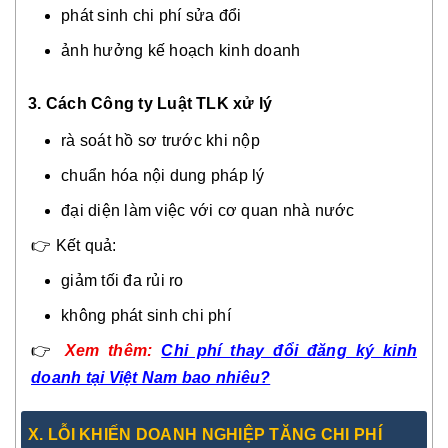
phát sinh chi phí sửa đổi
ảnh hưởng kế hoạch kinh doanh
3. Cách Công ty Luật TLK xử lý
rà soát hồ sơ trước khi nộp
chuẩn hóa nội dung pháp lý
đại diện làm việc với cơ quan nhà nước
👉 Kết quả:
giảm tối đa rủi ro
không phát sinh chi phí
👉
Xem thêm:
Chi phí thay đổi đăng ký kinh
doanh tại Việt Nam bao nhiêu?
X. LỖI KHIẾN DOANH NGHIỆP TĂNG CHI PHÍ