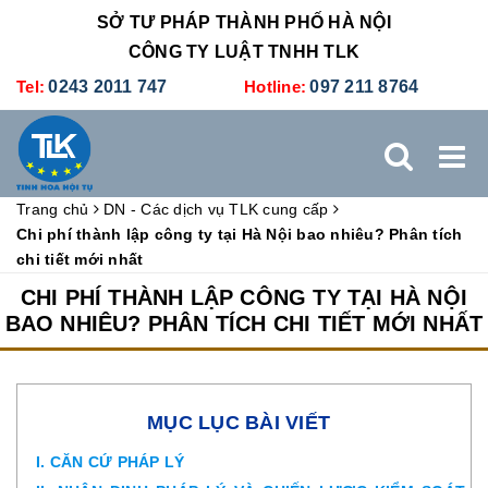
SỞ TƯ PHÁP THÀNH PHỐ HÀ NỘI
CÔNG TY LUẬT TNHH TLK
Tel:
0243 2011 747
Hotline:
097 211 8764
Trang chủ
DN - Các dịch vụ TLK cung cấp
TRANG CHỦ
GIỚI THIỆU
DỊCH VỤ PHÁP LÝ
Chi phí thành lập công ty tại Hà Nội bao nhiêu? Phân tích
chi tiết mới nhất
DỊCH VỤ KẾ TOÁN - THUẾ
XÚC TIẾN THƯƠNG MẠI
CHI PHÍ THÀNH LẬP CÔNG TY TẠI HÀ NỘI
BAO NHIÊU? PHÂN TÍCH CHI TIẾT MỚI NHẤT
BẢNG GIÁ
ĐÀO TẠO
TUYỂN DỤNG
LIÊN HỆ
MỤC LỤC BÀI VIẾT
I. CĂN CỨ PHÁP LÝ