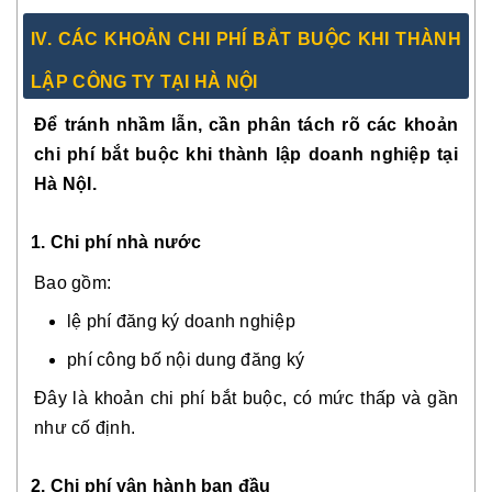
IV.
CÁC KHOẢN CHI PHÍ BẮT BUỘC KHI THÀNH
LẬP CÔNG TY TẠI HÀ NỘI
Để tránh nhầm lẫn, cần phân tách rõ các khoản
chi phí bắt buộc khi thành lập doanh nghiệp tại
Hà NộI.
1. Chi phí nhà nước
Bao gồm:
lệ phí đăng ký doanh nghiệp
phí công bố nội dung đăng ký
Đây là khoản chi phí bắt buộc, có mức thấp và gần
như cố định.
2.
Chi phí vận hành ban đầu