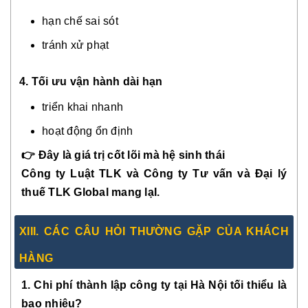
hạn chế sai sót
tránh xử phạt
4. Tối ưu vận hành dài hạn
triển khai nhanh
hoạt động ổn định
👉 Đây là giá trị cốt lõi mà hệ sinh thái
Công ty Luật TLK và Công ty Tư vấn và Đại lý
thuế TLK Global mang lạI.
XII
I.
CÁC CÂU HỎI THƯỜNG GẶP CỦA KHÁCH
HÀNG
1. Chi phí thành lập công ty tại Hà Nội tối thiểu là
bao nhiêu?