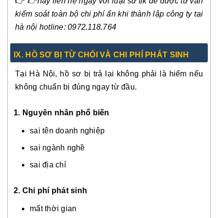
👉
👉
hãy liên hệ ngay với luật sư tlk để được tư vấn
kiểm soát toàn bộ chi phí ẩn khi thành lập công ty tại
hà nội hotline: 0972.118.764
IX.
HỒ SƠ BỊ TỪ CHỐI VÀ CHI PHÍ PHÁT SINH
Tại Hà Nội, hồ sơ bị trả lại không phải là hiếm nếu
không chuẩn bị đúng ngay từ đầu.
1. Nguyên nhân phổ biến
sai tên doanh nghiệp
sai ngành nghề
sai địa chỉ
2. Chi phí phát sinh
mất thời gian