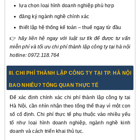
lựa chọn loại hình doanh nghiệp phù hợp
đăng ký ngành nghề chính xác
thiết lập hệ thống kế toán – thuế ngay từ đầu
👉
hãy liên hệ ngay với luật sư tlk để được tư vấn
miễn phí và tối ưu chi phí thành lập công ty tại hà nội
hotline: 0972.118.764
II
I.
CHI PHÍ THÀNH LẬP CÔNG TY TẠI TP. HÀ NỘI
BAO NHIÊU? TỔNG QUAN THỰC TẾ
Để xác định chính xác chi phí thành lập công ty tại
Hà Nội, cần nhìn nhận theo tổng thể thay vì một con
số cố định. Chi phí thực tế phụ thuộc vào nhiều yếu
tố như loại hình doanh nghiệp, ngành nghề kinh
doanh và cách triển khai thủ tục.