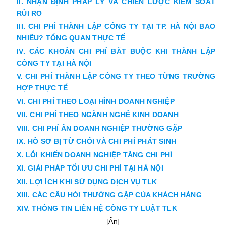
II. NHẬN ĐỊNH PHÁP LÝ VÀ CHIẾN LƯỢC KIỂM SOÁT
RỦI RO
III. CHI PHÍ THÀNH LẬP CÔNG TY TẠI TP. HÀ NỘI BAO
NHIÊU? TỔNG QUAN THỰC TẾ
IV. CÁC KHOẢN CHI PHÍ BẮT BUỘC KHI THÀNH LẬP
CÔNG TY TẠI HÀ NỘI
V. CHI PHÍ THÀNH LẬP CÔNG TY THEO TỪNG TRƯỜNG
HỢP THỰC TẾ
VI. CHI PHÍ THEO LOẠI HÌNH DOANH NGHIỆP
VII. CHI PHÍ THEO NGÀNH NGHỀ KINH DOANH
VIII. CHI PHÍ ẨN DOANH NGHIỆP THƯỜNG GẶP
IX. HỒ SƠ BỊ TỪ CHỐI VÀ CHI PHÍ PHÁT SINH
X. LỖI KHIẾN DOANH NGHIỆP TĂNG CHI PHÍ
XI. GIẢI PHÁP TỐI ƯU CHI PHÍ TẠI HÀ NỘI
XII. LỢI ÍCH KHI SỬ DỤNG DỊCH VỤ TLK
XIII. CÁC CÂU HỎI THƯỜNG GẶP CỦA KHÁCH HÀNG
XIV. THÔNG TIN LIÊN HỆ CÔNG TY LUẬT TLK
[
Ẩn
]