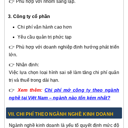
👉 Phù hợp với nhóm sáng lập.
3. Công ty cổ phần
Chi phí vận hành cao hơn
Yêu cầu quản trị phức tạp
👉 Phù hợp với doanh nghiệp định hướng phát triển
lớn.
👉 Nhận định:
Việc lựa chọn loại hình sai sẽ làm tăng chi phí quản
trị và thuế trong dài hạn.
👉
Xem thêm:
Chi phí mở công ty theo ngành
nghề tại Việt Nam – ngành nào tốn kém nhất?
VI
I.
CHI PHÍ THEO NGÀNH NGHỀ KINH DOANH
Ngành nghề kinh doanh là yếu tố quyết định mức độ