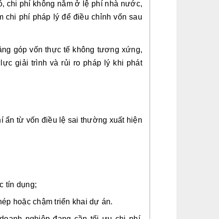
, chi phí không nằm ở lệ phí nhà nước,
 chi phí pháp lý để điều chỉnh vốn sau
năng góp vốn thực tế không tương xứng,
c giải trình và rủi ro pháp lý khi phát
 ẩn từ vốn điều lệ sai thường xuất hiện
c tín dụng;
phép hoặc chậm triển khai dự án.
 doanh nghiệp đang cần tối ưu chi phí,