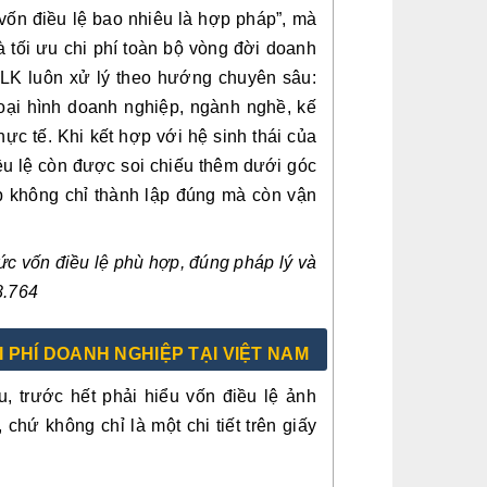
 vốn điều lệ bao nhiêu là hợp pháp”, mà
à tối ưu chi phí toàn bộ vòng đời doanh
TLK luôn xử lý theo hướng chuyên sâu:
oại hình doanh nghiệp, ngành nghề, kế
c tế. Khi kết hợp với hệ sinh thái của
ều lệ còn được soi chiếu thêm dưới góc
ệp không chỉ thành lập đúng mà còn vận
mức vốn điều lệ phù hợp, đúng pháp lý và
8.764
I PHÍ DOANH NGHIỆP TẠI VIỆT NAM
u, trước hết phải hiểu vốn điều lệ ảnh
hứ không chỉ là một chi tiết trên giấy