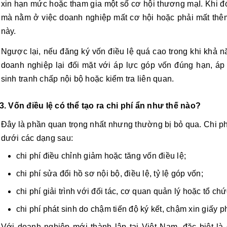
xin hạn mức hoặc tham gia một số cơ hội thương mạI. Khi đó
mà nằm ở việc doanh nghiệp mất cơ hội hoặc phải mất thêm
này.
Ngược lại, nếu đăng ký vốn điều lệ quá cao trong khi khả 
doanh nghiệp lại đối mặt với áp lực góp vốn đúng hạn, áp lự
sinh tranh chấp nội bộ hoặc kiểm tra liên quan.
3. Vốn điều lệ có thể tạo ra chi phí ẩn như thế nào?
Đây là phần quan trọng nhất nhưng thường bị bỏ qua. Chi phí
dưới các dạng sau:
chi phí điều chỉnh giảm hoặc tăng vốn điều lệ;
chi phí sửa đổi hồ sơ nội bộ, điều lệ, tỷ lệ góp vốn;
chi phí giải trình với đối tác, cơ quan quản lý hoặc tổ chứ
chi phí phát sinh do chậm tiến độ ký kết, chậm xin giấy 
Với doanh nghiệp mới thành lập tại Việt Nam, đặc biệt là