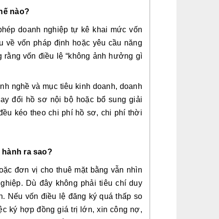
thế nào?
phép doanh nghiệp tự kê khai mức vốn
ầu về vốn pháp định hoặc yêu cầu năng
g rằng vốn điều lệ “không ảnh hưởng gì
nh nghề và mục tiêu kinh doanh, doanh
thay đổi hồ sơ nội bộ hoặc bổ sung giải
đều kéo theo chi phí hồ sơ, chi phí thời
n hành ra sao?
hoặc đơn vị cho thuê mặt bằng vẫn nhìn
ghiệp. Dù đây không phải tiêu chí duy
 Nếu vốn điều lệ đăng ký quá thấp so
c ký hợp đồng giá trị lớn, xin công nợ,