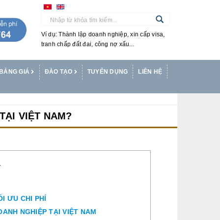
Ví dụ: Thành lập doanh nghiệp, xin cấp visa,
tranh chấp đất đai, công nợ xấu...
BẢNG GIÁ
ĐÀO TẠO
TUYỂN DỤNG
LIÊN HỆ
TẠI VIỆT NAM?
T
I ƯU CHI PHÍ
DOANH NGHIỆP TẠI VIỆT NAM