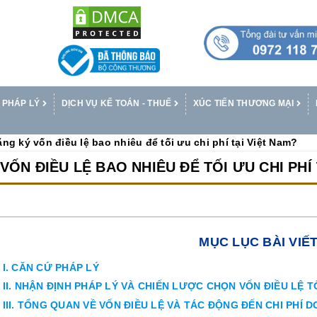
 PHÁP LÝ
DỊCH VỤ KẾ TOÁN - THUẾ
XÚC TIẾN THƯƠNG MẠI
ng ký vốn điều lệ bao nhiêu để tối ưu chi phí tại Việt Nam?
VỐN ĐIỀU LỆ BAO NHIÊU ĐỂ TỐI ƯU CHI PHÍ 
MỤC LỤC BÀI VIẾ
I. CĂN CỨ PHÁP LÝ
II. NHẬN ĐỊNH PHÁP LÝ VÀ CHIẾN LƯỢC CHỌN VỐN ĐIỀU LỆ TỐ
III. TỔNG QUAN VỀ VỐN ĐIỀU LỆ VÀ TÁC ĐỘNG ĐẾN CHI PHÍ 