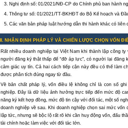
Nghị định số: 01/2021/NĐ-CP do Chính phủ ban hành ng
Thông tư số: 01/2021/TT-BKHĐT do Bộ Kế hoạch và Đầu
Các văn bản pháp luật hướng dẫn thi hành khác có liên 
II. NHẬN ĐỊNH PHÁP LÝ VÀ CHIẾN LƯỢC CHỌN VỐN ĐIỀ
Rất nhiều doanh nghiệp tại Việt Nam khi thành lập công ty 
người đăng ký thật thấp để “đỡ áp lực”, có người lại đăng 
cảm giác uy tín. Cả hai cách tiếp cận này đều có thể làm c
được phân tích đúng ngay từ đầu.
Về bản chất pháp lý, vốn điều lệ không chỉ là con số gh
nghiệp. Đây là dữ liệu ảnh hưởng trực tiếp đến mức độ ca
năng ký kết hợp đồng, mức độ tin cậy với đối tác, một số ngh
doanh nghiệp về sau. Khi doanh nghiệp chọn sai mức vốn 
lập tức, nhưng sẽ bộc lộ rất rõ khi cần huy động vốn, đấu thầ
tài chính hoặc làm việc với đối tác lớn.