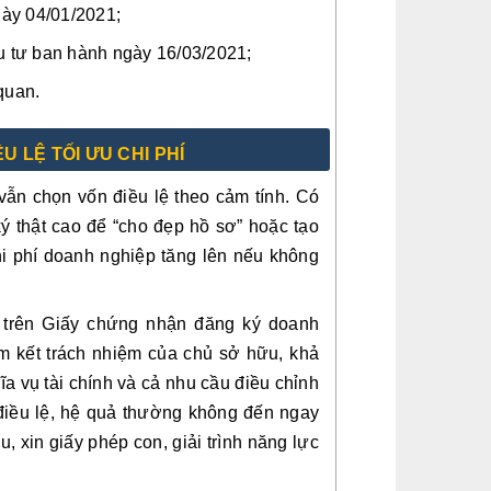
ày 04/01/2021;
 tư ban hành ngày 16/03/2021;
quan.
U LỆ TỐI ƯU CHI PHÍ
vẫn chọn vốn điều lệ theo cảm tính. Có
ký thật cao để “cho đẹp hồ sơ” hoặc tạo
hi phí doanh nghiệp tăng lên nếu không
i trên Giấy chứng nhận đăng ký doanh
m kết trách nhiệm của chủ sở hữu, khả
ĩa vụ tài chính và cả nhu cầu điều chỉnh
điều lệ, hệ quả thường không đến ngay
u, xin giấy phép con, giải trình năng lực