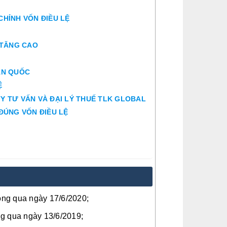
 CHỈNH VỐN ĐIỀU LỆ
Í TĂNG CAO
ÀN QUỐC
Ệ
TY TƯ VẤN VÀ ĐẠI LÝ THUẾ TLK GLOBAL
 ĐÚNG VỐN ĐIỀU LỆ
ng qua ngày 17/6/2020;
g qua ngày 13/6/2019;