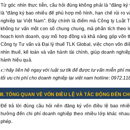
Từ góc nhìn thực tiễn, câu hỏi đúng không phải là “đăng ký
là “đăng ký bao nhiêu để phù hợp mô hình, hạn chế rủi ro v
nghiệp tại Việt Nam”. Đây chính là điểm mà Công ty Luật 
không tư vấn một con số chung chung, mà phân tích theo l
hoạch kinh doanh, quy mô hợp đồng và khả năng góp vốn thự
Công ty Tư vấn và Đại lý thuế TLK Global, việc chọn vốn đi
nhìn thuế, kế toán và vận hành tài chính, giúp doanh nghi
hành hiệu quả.
👉
hãy liên hệ ngay với luật sư tlk để được tư vấn miễn phí 
tối ưu chi phí cho doanh nghiệp tại việt nam hotline: 0972.11
III. TỔNG QUAN VỀ VỐN ĐIỀU LỆ VÀ TÁC ĐỘNG ĐẾN CH
Để trả lời đúng câu hỏi nên đăng ký vốn điều lệ bao nhiê
hưởng đến chi phí doanh nghiệp theo nhiều lớp khác nhau, c
phép.