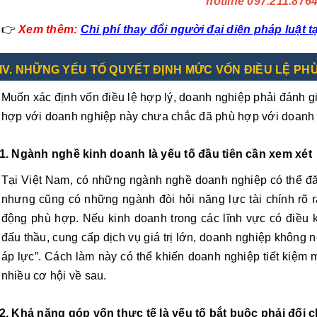
hotline 097.211.876
👉
Xem thêm:
Chi phí thay đổi người đại diện pháp luật 
IV. NHỮNG YẾU TỐ QUYẾT ĐỊNH MỨC VỐN ĐIỀU LỆ PH
Muốn xác định vốn điều lệ hợp lý, doanh nghiệp phải đánh gi
hợp với doanh nghiệp này chưa chắc đã phù hợp với doanh 
1. Ngành nghề kinh doanh là yếu tố đầu tiên cần xem xét
Tại Việt Nam, có những ngành nghề doanh nghiệp có thể đăng
nhưng cũng có những ngành đòi hỏi năng lực tài chính rõ
động phù hợp. Nếu kinh doanh trong các lĩnh vực có điều 
đấu thầu, cung cấp dịch vụ giá trị lớn, doanh nghiệp không 
áp lực”. Cách làm này có thể khiến doanh nghiệp tiết kiệm 
nhiều cơ hội về sau.
2. Khả năng góp vốn thực tế là yếu tố bắt buộc phải đối c