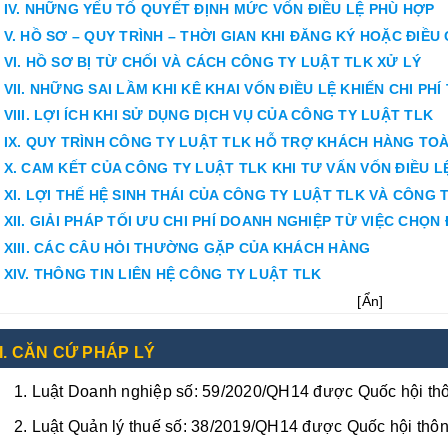
IV. NHỮNG YẾU TỐ QUYẾT ĐỊNH MỨC VỐN ĐIỀU LỆ PHÙ HỢP
V. HỒ SƠ – QUY TRÌNH – THỜI GIAN KHI ĐĂNG KÝ HOẶC ĐIỀU
VI. HỒ SƠ BỊ TỪ CHỐI VÀ CÁCH CÔNG TY LUẬT TLK XỬ LÝ
VII. NHỮNG SAI LẦM KHI KÊ KHAI VỐN ĐIỀU LỆ KHIẾN CHI PH
VIII. LỢI ÍCH KHI SỬ DỤNG DỊCH VỤ CỦA CÔNG TY LUẬT TLK
IX. QUY TRÌNH CÔNG TY LUẬT TLK HỖ TRỢ KHÁCH HÀNG TO
X. CAM KẾT CỦA CÔNG TY LUẬT TLK KHI TƯ VẤN VỐN ĐIỀU L
XI. LỢI THẾ HỆ SINH THÁI CỦA CÔNG TY LUẬT TLK VÀ CÔNG 
XII. GIẢI PHÁP TỐI ƯU CHI PHÍ DOANH NGHIỆP TỪ VIỆC CHỌN
XIII. CÁC CÂU HỎI THƯỜNG GẶP CỦA KHÁCH HÀNG
XIV. THÔNG TIN LIÊN HỆ CÔNG TY LUẬT TLK
[
Ẩn
]
I. CĂN CỨ PHÁP LÝ
Luật Doanh nghiệp số: 59/2020/QH14 được Quốc hội thô
Luật Quản lý thuế số: 38/2019/QH14 được Quốc hội thôn