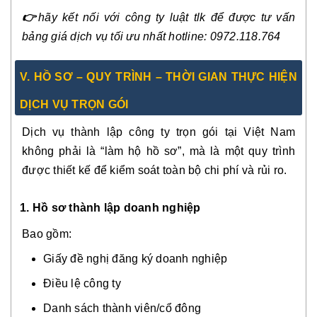
👉
hãy kết nối với công ty luật tlk để được tư vấn
bảng giá dịch vụ tối ưu nhất hotline: 0972.118.764
V.
HỒ SƠ – QUY TRÌNH – THỜI GIAN THỰC HIỆN
DỊCH VỤ TRỌN GÓI
Dịch vụ thành lập công ty trọn gói tại Việt Nam
không phải là “làm hộ hồ sơ”, mà là một quy trình
được thiết kế để kiểm soát toàn bộ chi phí và rủi ro.
1. Hồ sơ thành lập doanh nghiệp
Bao gồm:
Giấy đề nghị đăng ký doanh nghiệp
Điều lệ công ty
Danh sách thành viên/cổ đông