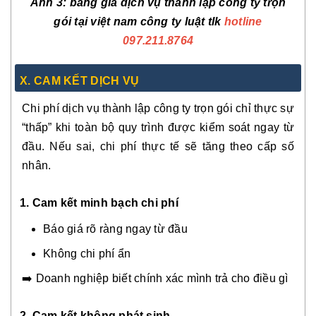
Ảnh 3: bảng giá dịch vụ thành lập công ty trọn
gói tại việt nam công ty luật tlk
hotline
097.211.8764
X. CAM KẾT DỊCH VỤ
Chi phí dịch vụ thành lập công ty trọn gói chỉ thực sự
“thấp” khi toàn bộ quy trình được kiểm soát ngay từ
đầu. Nếu sai, chi phí thực tế sẽ tăng theo cấp số
nhân.
1. Cam kết minh bạch chi phí
Báo giá rõ ràng ngay từ đầu
Không chi phí ẩn
➡️ Doanh nghiệp biết chính xác mình trả cho điều gì
2. Cam kết không phát sinh