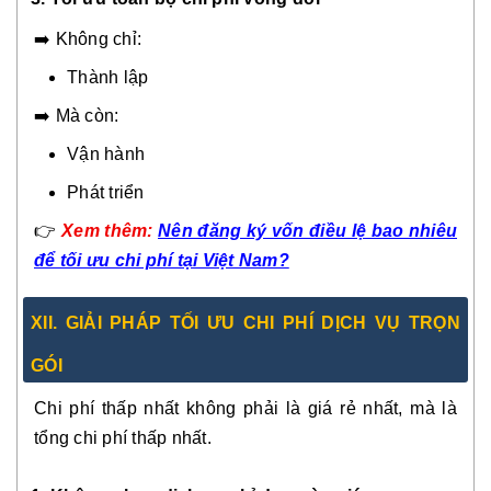
➡️ Không chỉ:
Thành lập
➡️ Mà còn:
Vận hành
Phát triển
👉
Xem thêm:
Nên đăng ký vốn điều lệ bao nhiêu
để tối ưu chi phí tại Việt Nam?
XI
I.
GIẢI PHÁP TỐI ƯU CHI PHÍ DỊCH VỤ TRỌN
GÓI
Chi phí thấp nhất không phải là giá rẻ nhất, mà là
tổng chi phí thấp nhất.