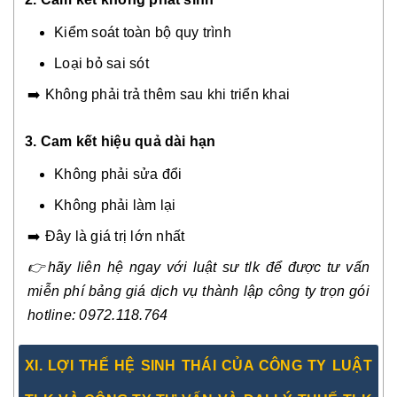
Kiểm soát toàn bộ quy trình
Loại bỏ sai sót
➡️ Không phải trả thêm sau khi triển khai
3.
Cam kết hiệu quả dài hạn
Không phải sửa đổi
Không phải làm lại
➡️ Đây là giá trị lớn nhất
👉
hãy liên hệ ngay với luật sư tlk để được tư vấn
miễn phí bảng giá dịch vụ thành lập công ty trọn gói
hotline: 0972.118.764
X
I.
LỢI THẾ HỆ SINH THÁI CỦA CÔNG TY LUẬT