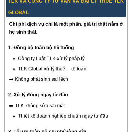
TLK VÀ CÔNG TY TƯ VẤN VÀ ĐẠI LÝ THUẾ TLK
GLOBAL
Chi phí dịch vụ chỉ là một phần, giá trị thật nằm ở
hệ sinh tháI.
1. Đồng bộ toàn bộ hệ thống
Công ty Luật TLK xử lý pháp lý
TLK Global xử lý thuế – kế toán
➡️ Không phát sinh sai lệch
2.
Xử lý đúng ngay từ đầu
➡️ TLK không sửa sai mà:
Thiết kế doanh nghiệp chuẩn ngay từ đầu
3. Tối ưu toàn bộ chi phí vòng đời