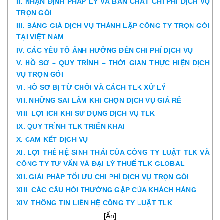
II. NHẬN ĐỊNH PHÁP LÝ VÀ BẢN CHẤT CHI PHÍ DỊCH VỤ
TRỌN GÓI
III. BẢNG GIÁ DỊCH VỤ THÀNH LẬP CÔNG TY TRỌN GÓI
TẠI VIỆT NAM
IV. CÁC YẾU TỐ ẢNH HƯỞNG ĐẾN CHI PHÍ DỊCH VỤ
V. HỒ SƠ – QUY TRÌNH – THỜI GIAN THỰC HIỆN DỊCH
VỤ TRỌN GÓI
VI. HỒ SƠ BỊ TỪ CHỐI VÀ CÁCH TLK XỬ LÝ
VII. NHỮNG SAI LẦM KHI CHỌN DỊCH VỤ GIÁ RẺ
VIII. LỢI ÍCH KHI SỬ DỤNG DỊCH VỤ TLK
IX. QUY TRÌNH TLK TRIỂN KHAI
X. CAM KẾT DỊCH VỤ
XI. LỢI THẾ HỆ SINH THÁI CỦA CÔNG TY LUẬT TLK VÀ
CÔNG TY TƯ VẤN VÀ ĐẠI LÝ THUẾ TLK GLOBAL
XII. GIẢI PHÁP TỐI ƯU CHI PHÍ DỊCH VỤ TRỌN GÓI
XIII. CÁC CÂU HỎI THƯỜNG GẶP CỦA KHÁCH HÀNG
XIV. THÔNG TIN LIÊN HỆ CÔNG TY LUẬT TLK
[
Ẩn
]