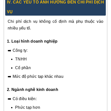
IV. CÁC YẾU TỐ ẢNH HƯỞNG ĐẾN CHI PHÍ DỊCH
VỤ
Chi phí dịch vụ không cố định mà phụ thuộc vào
nhiều yếu tố.
1. Loại hình doanh nghiệp
➡️ Công ty:
TNHH
Cổ phần
➡️ Mức độ phức tạp khác nhau
2.
Ngành nghề kinh doanh
➡️ Có điều kiện:
Phức tạp hơn