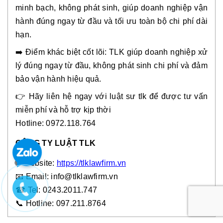
minh bạch, không phát sinh, giúp doanh nghiệp vận
hành đúng ngay từ đầu và tối ưu toàn bộ chi phí dài
hạn.
➡️ Điểm khác biệt cốt lõi: TLK giúp doanh nghiệp xử
lý đúng ngay từ đầu, không phát sinh chi phí và đảm
bảo vận hành hiệu quả.
👉 Hãy liên hệ ngay với luật sư tlk để được tư vấn
miễn phí và hỗ trợ kịp thời
Hotline: 0972.118.764
CÔNG TY LUẬT TLK
🌐 Website:
https://tlklawfirm.vn
📧
Email: info@tlklawfirm.vn
☎
Tel: 0243.2011.747
📞 Hotline: 097.211.8764