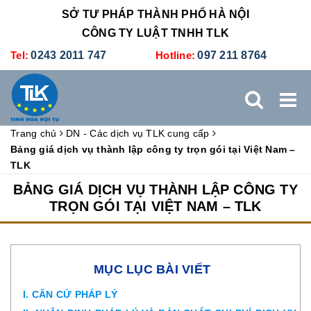
SỞ TƯ PHÁP THÀNH PHỐ HÀ NỘI
CÔNG TY LUẬT TNHH TLK
Tel:
0243 2011 747
Hotline:
097 211 8764
Trang chủ
DN - Các dịch vụ TLK cung cấp
TRANG CHỦ
GIỚI THIỆU
DỊCH VỤ PHÁP LÝ
Bảng giá dịch vụ thành lập công ty trọn gói tại Việt Nam –
TLK
DỊCH VỤ KẾ TOÁN - THUẾ
XÚC TIẾN THƯƠNG MẠI
BẢNG GIÁ DỊCH VỤ THÀNH LẬP CÔNG TY
TRỌN GÓI TẠI VIỆT NAM – TLK
BẢNG GIÁ
ĐÀO TẠO
TUYỂN DỤNG
LIÊN HỆ
MỤC LỤC BÀI VIẾT
I. CĂN CỨ PHÁP LÝ