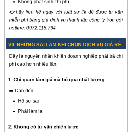
Không phát sinh chi phí
👉
hãy liên hệ ngay với luật sư tlk để được tư vấn
miễn phí bảng giá dịch vụ thành lập công ty trọn gói
hotline: 0972.118.764
VI
I.
NHỮNG SAI LẦM KHI CHỌN DỊCH VỤ GIÁ RẺ
Đây là nguyên nhân khiến doanh nghiệp phải trả chi
phí cao hơn nhiều lần.
1. Chỉ quan tâm giá mà bỏ qua chất lượng
➡️ Dẫn đến:
Hồ sơ sai
Phải làm lại
2. Không có tư vấn chiến lược