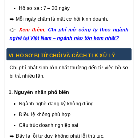
Hồ sơ sai: 7 – 20 ngày
➡️ Mỗi ngày chậm là mất cơ hội kinh doanh.
👉
Xem thêm:
Chi phí mở công ty theo ngành
nghề tại Việt Nam – ngành nào tốn kém nhất?
V
I.
HỒ SƠ BỊ TỪ CHỐI VÀ CÁCH TLK XỬ LÝ
Chi phí phát sinh lớn nhất thường đến từ việc hồ sơ
bị trả nhiều lần.
1. Nguyên nhân phổ biến
Ngành nghề đăng ký không đúng
Điều lệ không phù hợp
Cấu trúc doanh nghiệp sai
➡️ Đây là lỗi tư duy, không phải lỗi thủ tục.