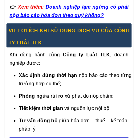
👉
Xem thêm:
Doanh nghiệp tạm ngừng có phải
nộp báo cáo hóa đơn theo quý không?
VII. LỢI ÍCH KHI SỬ DỤNG DỊCH VỤ CỦA CÔNG
TY LUẬT TLK
Khi đồng hành cùng
Công ty Luật TLK
, doanh
nghiệp được:
Xác định đúng thời hạn
nộp báo cáo theo từng
trường hợp cụ thể;
Phòng ngừa rủi ro
xử phạt do nộp chậm;
Tiết kiệm thời gian
và nguồn lực nội bộ;
Tư vấn đồng bộ
giữa hóa đơn – thuế – kế toán –
pháp lý.