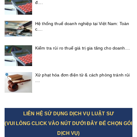
đ....
Hệ thống thuế doanh nghiệp tại Việt Nam: Toàn
c....
Kiểm tra rủi ro thuế giá trị gia tăng cho doanh....
Xử phạt hóa đơn điện tử & cách phòng tránh rủi
....
LIÊN HỆ SỬ DỤNG DỊCH VỤ LUẬT SƯ
(VUI LÒNG CLICK VÀO NÚT DƯỚI ĐÂY ĐỂ CHỌN GÓI
DỊCH VỤ)