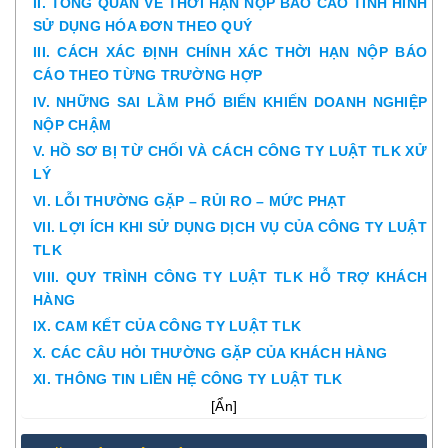
II. TỔNG QUAN VỀ THỜI HẠN NỘP BÁO CÁO TÌNH HÌNH
SỬ DỤNG HÓA ĐƠN THEO QUÝ
III. CÁCH XÁC ĐỊNH CHÍNH XÁC THỜI HẠN NỘP BÁO
CÁO THEO TỪNG TRƯỜNG HỢP
IV. NHỮNG SAI LẦM PHỔ BIẾN KHIẾN DOANH NGHIỆP
NỘP CHẬM
V. HỒ SƠ BỊ TỪ CHỐI VÀ CÁCH CÔNG TY LUẬT TLK XỬ
LÝ
VI. LỖI THƯỜNG GẶP – RỦI RO – MỨC PHẠT
VII. LỢI ÍCH KHI SỬ DỤNG DỊCH VỤ CỦA CÔNG TY LUẬT
TLK
VIII. QUY TRÌNH CÔNG TY LUẬT TLK HỖ TRỢ KHÁCH
HÀNG
IX. CAM KẾT CỦA CÔNG TY LUẬT TLK
X. CÁC CÂU HỎI THƯỜNG GẶP CỦA KHÁCH HÀNG
XI. THÔNG TIN LIÊN HỆ CÔNG TY LUẬT TLK
[
Ẩn
]