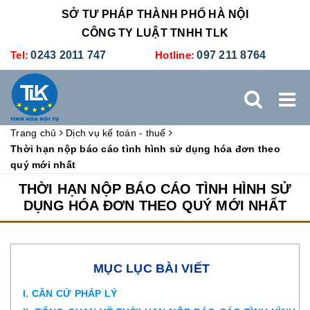
SỞ TƯ PHÁP THÀNH PHỐ HÀ NỘI
CÔNG TY LUẬT TNHH TLK
Tel:
0243 2011 747
Hotline:
097 211 8764
Trang chủ
Dịch vụ kế toán - thuế
TRANG CHỦ
GIỚI THIỆU
DỊCH VỤ PHÁP LÝ
Thời hạn nộp báo cáo tình hình sử dụng hóa đơn theo
quý mới nhất
DỊCH VỤ KẾ TOÁN - THUẾ
XÚC TIẾN THƯƠNG MẠI
THỜI HẠN NỘP BÁO CÁO TÌNH HÌNH SỬ
DỤNG HÓA ĐƠN THEO QUÝ MỚI NHẤT
BẢNG GIÁ
ĐÀO TẠO
TUYỂN DỤNG
LIÊN HỆ
MỤC LỤC BÀI VIẾT
I. CĂN CỨ PHÁP LÝ