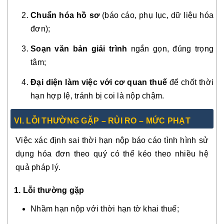
Chuẩn hóa hồ sơ
(báo cáo, phụ lục, dữ liệu hóa
đơn);
Soạn văn bản giải trình
ngắn gọn, đúng trọng
tâm;
Đại diện làm việc với cơ quan thuế
để chốt thời
hạn hợp lệ, tránh bị coi là nộp chậm.
VI. LỖI THƯỜNG GẶP – RỦI RO – MỨC PHẠT
Việc xác định sai thời hạn nộp báo cáo tình hình sử
dụng hóa đơn theo quý có thể kéo theo nhiều hệ
quả pháp lý.
1. Lỗi thường gặp
Nhầm hạn nộp với thời hạn tờ khai thuế;