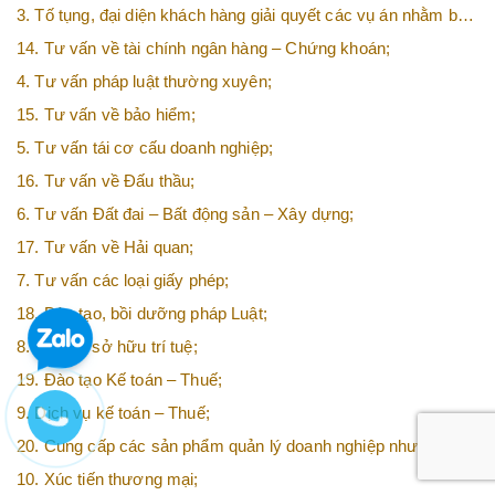
3. Tố tụng, đại diện khách hàng giải quyết các vụ án nhằm bảo
vệ tối đa các quyền và lợi ích của khách hàng;
14. Tư vấn về tài chính ngân hàng – Chứng khoán;
4. Tư vấn pháp luật thường xuyên;
15. Tư vấn về bảo hiểm;
5. Tư vấn tái cơ cấu doanh nghiệp;
16. Tư vấn về Đấu thầu;
6. Tư vấn Đất đai – Bất động sản – Xây dựng;
17. Tư vấn về Hải quan;
7. Tư vấn các loại giấy phép;
18. Đào tạo, bồi dưỡng pháp Luật;
8. Tư vấn sở hữu trí tuệ;
19. Đào tạo Kế toán – Thuế;
9. Dịch vụ kế toán – Thuế;
20. Cung cấp các sản phẩm quản lý doanh nghiệp như: chữ
ký số, hóa đơn điện tử, BHXH,…vv
10. Xúc tiến thương mại;