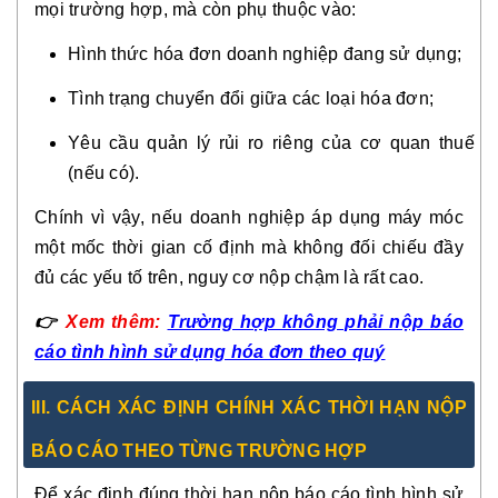
mọi trường hợp, mà còn phụ thuộc vào:
Hình thức hóa đơn doanh nghiệp đang sử dụng;
Tình trạng chuyển đổi giữa các loại hóa đơn;
Yêu cầu quản lý rủi ro riêng của cơ quan thuế
(nếu có).
Chính vì vậy, nếu doanh nghiệp áp dụng máy móc
một mốc thời gian cố định mà không đối chiếu đầy
đủ các yếu tố trên, nguy cơ nộp chậm là rất cao.
👉
Xem thêm:
Trường hợp không phải nộp báo
cáo tình hình sử dụng hóa đơn theo quý
III. CÁCH XÁC ĐỊNH CHÍNH XÁC THỜI HẠN NỘP
BÁO CÁO THEO TỪNG TRƯỜNG HỢP
Để xác định đúng thời hạn nộp báo cáo tình hình sử