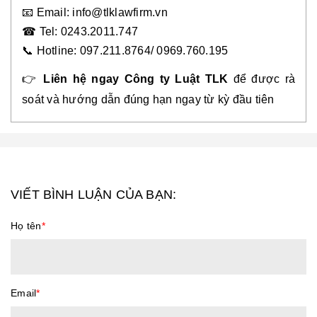
📧
Email: info@tlklawfirm.vn
☎
Tel: 0243.2011.747
📞
Hotline: 097.211.8764/ 0969.760.19
5
👉
Liên hệ ngay Công ty Luật TLK
để được rà
soát và hướng dẫn đúng hạn ngay từ kỳ đầu tiên
VIẾT BÌNH LUẬN CỦA BẠN:
Họ tên
*
Email
*