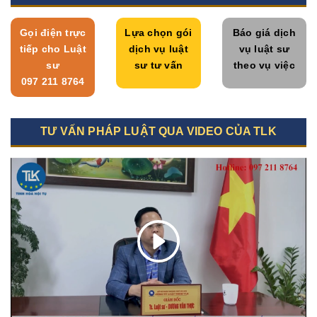
Gọi điện trực
Lựa chọn gói
Báo giá dịch
tiếp cho Luật
dịch vụ luật
vụ luật sư
sư
sư tư vấn
theo vụ việc
097 211 8764
TƯ VẤN PHÁP LUẬT QUA VIDEO CỦA TLK