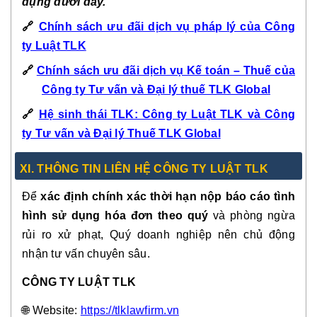
dụng dưới đây.
🔗
Chính sách ưu đãi dịch vụ pháp lý của Công
ty Luật TLK
🔗
Chính sách ưu đãi dịch vụ Kế toán – Thuế của
Công ty Tư vấn và Đại lý thuế TLK Global
🔗
Hệ sinh thái TLK: Công ty Luật TLK và Công
ty Tư vấn và Đại lý Thuế TLK Global
XI. THÔNG TIN LIÊN HỆ CÔNG TY LUẬT TLK
Để
xác định chính xác thời hạn nộp báo cáo tình
hình sử dụng hóa đơn theo quý
và phòng ngừa
rủi ro xử phạt, Quý doanh nghiệp nên chủ động
nhận tư vấn chuyên sâu.
CÔNG TY LUẬT TLK
🌐 Website:
https://tlklawfirm.vn