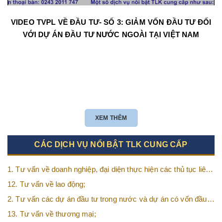
VIDEO TVPL VỀ ĐẦU TƯ- SỐ 3: GIẢM VỐN ĐẦU TƯ ĐỐI
VỚI DỰ ÁN ĐẦU TƯ NƯỚC NGOÀI TẠI VIỆT NAM
XEM THÊM
CÁC DỊCH VỤ NỔI BẬT TLK CUNG CẤP
1. Tư vấn về doanh nghiệp, đại diện thực hiện các thủ tục liên
quan tới doanh nghiệp;
12. Tư vấn về lao động;
2. Tư vấn các dự án đầu tư trong nước và dự án có vốn đầu
tư nước ngoài (FDI);
13. Tư vấn về thương mại;