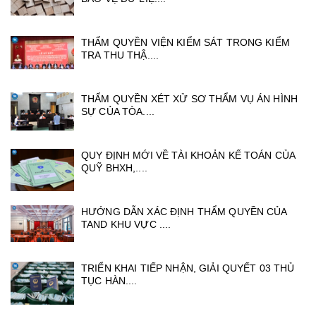
THẨM QUYỀN VIỆN KIỂM SÁT TRONG KIỂM
TRA THU THẬ....
THẨM QUYỀN XÉT XỬ SƠ THẨM VỤ ÁN HÌNH
SỰ CỦA TÒA....
QUY ĐỊNH MỚI VỀ TÀI KHOẢN KẾ TOÁN CỦA
QUỸ BHXH,....
HƯỚNG DẪN XÁC ĐỊNH THẨM QUYỀN CỦA
TAND KHU VỰC ....
TRIỂN KHAI TIẾP NHẬN, GIẢI QUYẾT 03 THỦ
TỤC HÀN....