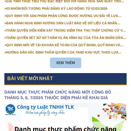
>
GIÁ TÍNH THUẾ TIÊU THỤ ĐẶC BIỆT ĐỐI VỚI HÀNG HÓA SẢN XUẤT TRONG
NƯỚC NĂM 2026
>
03 NHÓM ĐỐI TƯỢNG PHẢI ĐĂNG KÝ LAO ĐỘNG TỪ 01/01/2026
>
QUY ĐỊNH VỚI SẢN PHẨM PHẦN CỨNG ĐƯỢC HƯỞNG ƯU ĐÃI VỀ LỰA
CHỌN NHÀ THẦU TỪ 01/01/2026
>
BAN HÀNH NGHỊ ĐỊNH HƯỚNG DẪN LUẬT BẢO VỆ DỮ LIỆU CÁ NHÂN
TRƯỚC 01/01/2026
>
THẨM QUYỀN VIỆN KIỂM SÁT TRONG KIỂM TRA THU THẬP CHỨNG CỨ VỤ
ÁN DÂN SỰ CÔNG ÍCH
>
THẨM QUYỀN XÉT XỬ SƠ THẨM VỤ ÁN HÌNH SỰ CỦA TÒA ÁN NHÂN DÂN
CẤP TỈNH TỪ NĂM 2026
>
QUY ĐỊNH MỚI VỀ TÀI KHOẢN KẾ TOÁN CỦA QUỸ BHXH, QUỸ BHXH VÀ
QUỸ BHTN TỪ 01/01/2026
>
HƯỚNG DẪN XÁC ĐỊNH THẨM QUYỀN CỦA TAND KHU VỰC THEO LỰA
CHỌN CỦA NGƯỜI KHỞI KIỆN
XEM THÊM
BÀI VIẾT MỚI NHẤT
DANH MỤC THỰC PHẨM CHỨC NĂNG MỚI CÔNG BỐ
THÁNG 5, 6, 7/2024 THUỘC DIỆN PHẢI KÊ KHAI GIÁ