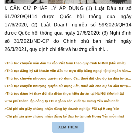
I. CĂN CỨ PHÁP LÝ ÁP DỤNG (1) Luật Đầu tư số
61/2020/QH14 được Quốc hội thông qua ngày
17/6/2020; (2) Luật Doanh nghiệp số 59/2020/QH14
được Quốc hội thông qua ngày 17/6/2020; (3) Nghị định
số 31/2021/NĐ-CP do Chính phủ ban hành ngày
26/3/2021, quy định chi tiết và hướng dẫn thi...
>
Thủ tục chuyển vốn đầu tư vào Việt Nam theo quy định NHNN (Mới nhất)
>
Thủ tục đăng ký tài khoản vốn đầu tư trực tiếp bằng ngoại tệ tại ngân hàng
(mới nhất)
>
Thủ tục chuyển nhượng quyền sử dụng đất, thuê đất cho dự án đầu tư tại
Bắc Ninh (mới nhất)
>
Thủ tục chuyển nhượng quyền sử dụng đất, thuê đất cho dự án đầu tư tại
Hà Nội (mới nhất)
>
Thủ tục đăng ký thay đổi địa điểm thực hiện dự án tại Hà Nội (Mới nhất)
>
Chi phí thành lập công ty FDI ngành sản xuất tại Hưng Yên mới nhất
>
Chi phí xin giấy chứng nhận đăng ký doanh nghiệp FDI tại Hưng Yên
>
Chi phí xin giấy chứng nhận đăng ký đầu tư tại tỉnh Hưng Yên mới nhất
XEM THÊM