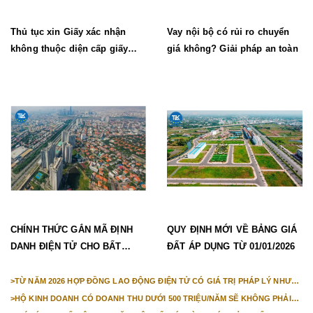
Thủ tục xin Giấy xác nhận
Vay nội bộ có rủi ro chuyển
không thuộc diện cấp giấy
giá không? Giải pháp an toàn
phép lao động mới nhất
CHÍNH THỨC GẮN MÃ ĐỊNH
QUY ĐỊNH MỚI VỀ BẢNG GIÁ
DANH ĐIỆN TỬ CHO BẤT
ĐẤT ÁP DỤNG TỪ 01/01/2026
ĐỘNG SẢN TỪ 1/3/2026
>
TỪ NĂM 2026 HỢP ĐỒNG LAO ĐỘNG ĐIỆN TỬ CÓ GIÁ TRỊ PHÁP LÝ NHƯ
VĂN BẢN GIẤY
>
HỘ KINH DOANH CÓ DOANH THU DƯỚI 500 TRIỆU/NĂM SẼ KHÔNG PHẢI
NỘP THUẾ GIÁ TRỊ GIA TĂNG