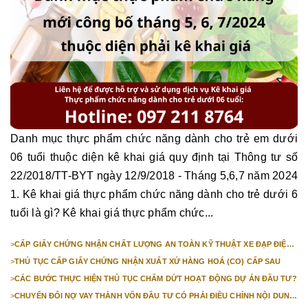
Danh mục thực phẩm chức năng dành cho trẻ em dưới
06 tuổi thuộc diện kê khai giá quy định tại Thông tư số
22/2018/TT-BYT ngày 12/9/2018 - Tháng 5,6,7 năm 2024
1. Kê khai giá thực phẩm chức năng dành cho trẻ dưới 6
tuổi là gì? Kê khai giá thực phẩm chức...
>
CẤP GIẤY CHỨNG NHẬN CHẤT LƯỢNG AN TOÀN KỸ THUẬT XE ĐẠP ĐIỆN
NHẬP KHẨU
>
THỦ TỤC CẤP GIẤY CHỨNG NHẬN XUẤT XỨ HÀNG HOÁ (CO) CẤP SAU
>
CÁC BƯỚC THỰC HIỆN THỦ TỤC CHẤM DỨT HOẠT ĐỘNG DỰ ÁN ĐẦU TƯ?
>
CHUYỂN ĐỔI NỢ VAY THÀNH VỐN ĐẦU TƯ CÓ PHẢI ĐIỀU CHỈNH NỘI DUNG
GIẤY CHỨNG NHẬN ĐĂNG KÝ ĐẦU TƯ KHÔNG?