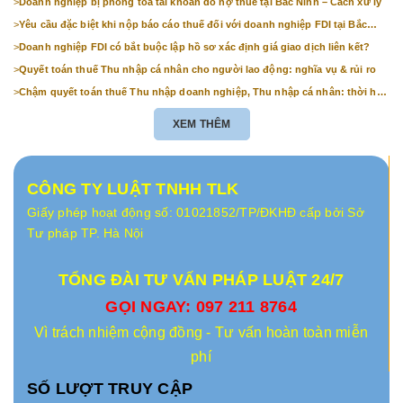
>
Doanh nghiệp bị phong tỏa tài khoản do nợ thuế tại Bắc Ninh – Cách xử lý
>
Yêu cầu đặc biệt khi nộp báo cáo thuế đối với doanh nghiệp FDI tại Bắc
Ninh
>
Doanh nghiệp FDI có bắt buộc lập hồ sơ xác định giá giao dịch liên kết?
>
Quyết toán thuế Thu nhập cá nhân cho người lao động: nghĩa vụ & rủi ro
>
Chậm quyết toán thuế Thu nhập doanh nghiệp, Thu nhập cá nhân: thời hạn
& mức phạt
XEM THÊM
CÔNG TY LUẬT TNHH TLK
Giấy phép hoạt động số: 01021852/TP/ĐKHĐ cấp bởi Sở
Tư pháp TP. Hà Nội
TỔNG ĐÀI TƯ VẤN PHÁP LUẬT 24/7
GỌI NGAY: 097 211 8764
Vì trách nhiệm cộng đồng - Tư vấn hoàn toàn miễn
phí
SỐ LƯỢT TRUY CẬP