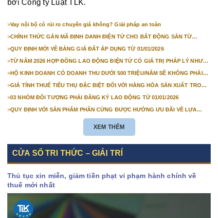
bởi Công ty Luật TLK.
>
Vay nội bộ có rủi ro chuyển giá không? Giải pháp an toàn
>
CHÍNH THỨC GẮN MÃ ĐỊNH DANH ĐIỆN TỬ CHO BẤT ĐỘNG SẢN TỪ
1/3/2026
>
QUY ĐỊNH MỚI VỀ BẢNG GIÁ ĐẤT ÁP DỤNG TỪ 01/01/2026
>
TỪ NĂM 2026 HỢP ĐỒNG LAO ĐỘNG ĐIỆN TỬ CÓ GIÁ TRỊ PHÁP LÝ NHƯ
VĂN BẢN GIẤY
>
HỘ KINH DOANH CÓ DOANH THU DƯỚI 500 TRIỆU/NĂM SẼ KHÔNG PHẢI
NỘP THUẾ GIÁ TRỊ GIA TĂNG
>
GIÁ TÍNH THUẾ TIÊU THỤ ĐẶC BIỆT ĐỐI VỚI HÀNG HÓA SẢN XUẤT TRONG
NƯỚC NĂM 2026
>
03 NHÓM ĐỐI TƯỢNG PHẢI ĐĂNG KÝ LAO ĐỘNG TỪ 01/01/2026
>
QUY ĐỊNH VỚI SẢN PHẨM PHẦN CỨNG ĐƯỢC HƯỞNG ƯU ĐÃI VỀ LỰA
CHỌN NHÀ THẦU TỪ 01/01/2026
XEM THÊM
CỬA SỔ TRI THỨC – GIẢI TRÍ
Thủ tục xin miễn, giảm tiền phạt vi phạm hành chính về
thuế mới nhất