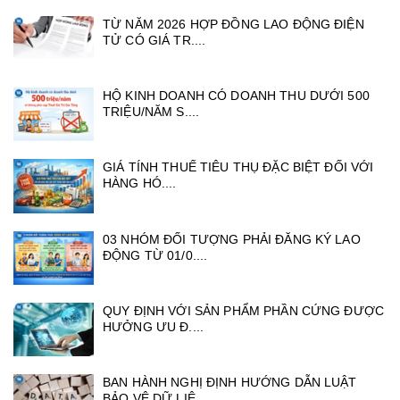
TỪ NĂM 2026 HỢP ĐỒNG LAO ĐỘNG ĐIỆN
TỬ CÓ GIÁ TR....
HỘ KINH DOANH CÓ DOANH THU DƯỚI 500
TRIỆU/NĂM S....
GIÁ TÍNH THUẾ TIÊU THỤ ĐẶC BIỆT ĐỐI VỚI
HÀNG HÓ....
03 NHÓM ĐỐI TƯỢNG PHẢI ĐĂNG KÝ LAO
ĐỘNG TỪ 01/0....
QUY ĐỊNH VỚI SẢN PHẨM PHẦN CỨNG ĐƯỢC
HƯỞNG ƯU Đ....
BAN HÀNH NGHỊ ĐỊNH HƯỚNG DẪN LUẬT
BẢO VỆ DỮ LIỆ....