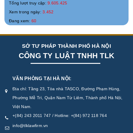
Tổng lượt truy cập:
9.605.425
Xem trong ngày:
3.452
Đang xem:
60
SỞ TƯ PHÁP THÀNH PHỐ HÀ NỘI
CÔNG TY LUẬT TNHH TLK
VĂN PHÒNG TẠI HÀ NỘI:
Địa chỉ: Tầng 23, Tòa nhà TASCO, Đường Phạm Hùng,
Phường Mễ Trì, Quận Nam Từ Liêm, Thành phố Hà Nội,
Việt Nam.
+(84) 243 2011 747 / Hotline: +(84) 972 118 764
info@tlklawfirm.vn