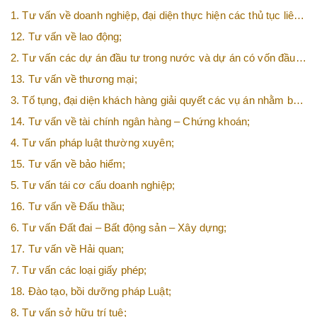
1. Tư vấn về doanh nghiệp, đại diện thực hiện các thủ tục liên
quan tới doanh nghiệp;
12. Tư vấn về lao động;
2. Tư vấn các dự án đầu tư trong nước và dự án có vốn đầu
tư nước ngoài (FDI);
13. Tư vấn về thương mại;
3. Tố tụng, đại diện khách hàng giải quyết các vụ án nhằm bảo
vệ tối đa các quyền và lợi ích của khách hàng;
14. Tư vấn về tài chính ngân hàng – Chứng khoán;
4. Tư vấn pháp luật thường xuyên;
15. Tư vấn về bảo hiểm;
5. Tư vấn tái cơ cấu doanh nghiệp;
16. Tư vấn về Đấu thầu;
6. Tư vấn Đất đai – Bất động sản – Xây dựng;
17. Tư vấn về Hải quan;
7. Tư vấn các loại giấy phép;
18. Đào tạo, bồi dưỡng pháp Luật;
8. Tư vấn sở hữu trí tuệ;