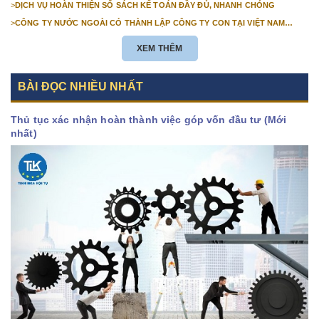
>
DỊCH VỤ HOÀN THIỆN SỔ SÁCH KẾ TOÁN ĐẦY ĐỦ, NHANH CHÓNG
>
CÔNG TY NƯỚC NGOÀI CÓ THÀNH LẬP CÔNG TY CON TẠI VIỆT NAM
ĐƯỢC KHÔNG? NHỮNG ĐIỀU KIỆN ĐỂ CÔNG TY NƯỚC NGOÀI THÀNH LẬP
CÔNG TY CON TẠI VIỆT NAM?
XEM THÊM
BÀI ĐỌC NHIỀU NHẤT
Thủ tục xác nhận hoàn thành việc góp vốn đầu tư (Mới
nhất)