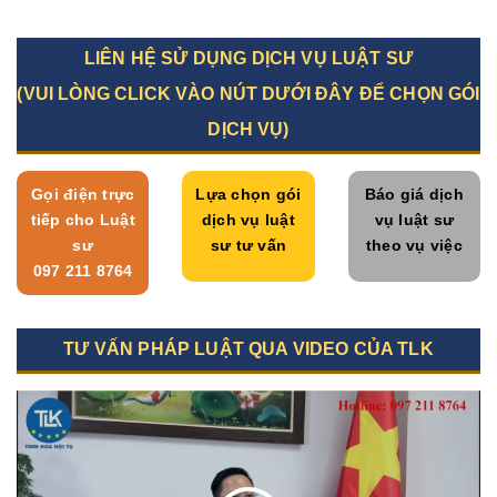
LIÊN HỆ SỬ DỤNG DỊCH VỤ LUẬT SƯ
(VUI LÒNG CLICK VÀO NÚT DƯỚI ĐÂY ĐỂ CHỌN GÓI
DỊCH VỤ)
Gọi điện trực
Lựa chọn gói
Báo giá dịch
tiếp cho Luật
dịch vụ luật
vụ luật sư
sư
sư tư vấn
theo vụ việc
097 211 8764
TƯ VẤN PHÁP LUẬT QUA VIDEO CỦA TLK