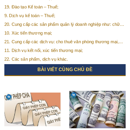
19. Đào tạo Kế toán – Thuế;
9. Dịch vụ kế toán – Thuế;
20. Cung cấp các sản phẩm quản lý doanh nghiệp như: chữ
ký số, hóa đơn điện tử, BHXH,…vv
10. Xúc tiến thương mại;
21. Cung cấp các dịch vụ: cho thuê văn phòng thương mại,
văn phòng ảo, văn phòng chia sẻ…vv
11. Dịch vụ kết nối, xúc tiến thương mại;
22. Các sản phẩm, dịch vụ khác.
BÀI VIẾT CÙNG CHỦ ĐỀ