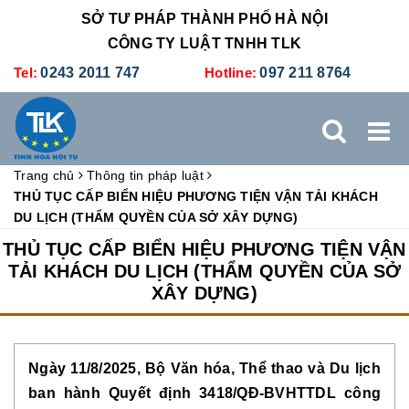
SỞ TƯ PHÁP THÀNH PHỐ HÀ NỘI
CÔNG TY LUẬT TNHH TLK
Tel:
0243 2011 747
Hotline:
097 211 8764
Trang chủ
Thông tin pháp luật
TRANG CHỦ
GIỚI THIỆU
DỊCH VỤ PHÁP LÝ
THỦ TỤC CẤP BIỂN HIỆU PHƯƠNG TIỆN VẬN TẢI KHÁCH
DU LỊCH (THẨM QUYỀN CỦA SỞ XÂY DỰNG)
DỊCH VỤ KẾ TOÁN - THUẾ
XÚC TIẾN THƯƠNG MẠI
THỦ TỤC CẤP BIỂN HIỆU PHƯƠNG TIỆN VẬN
TẢI KHÁCH DU LỊCH (THẨM QUYỀN CỦA SỞ
XÂY DỰNG)
BẢNG GIÁ
ĐÀO TẠO
TUYỂN DỤNG
LIÊN HỆ
Ngày 11/8/2025, Bộ Văn hóa, Thể thao và Du lịch
ban hành Quyết định 3418/QĐ-BVHTTDL công