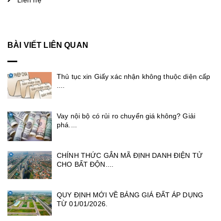
BÀI VIẾT LIÊN QUAN
Thủ tục xin Giấy xác nhận không thuộc diện cấp
....
Vay nội bộ có rủi ro chuyển giá không? Giải
phá....
CHÍNH THỨC GẮN MÃ ĐỊNH DANH ĐIỆN TỬ
CHO BẤT ĐỘN....
QUY ĐỊNH MỚI VỀ BẢNG GIÁ ĐẤT ÁP DỤNG
TỪ 01/01/2026.