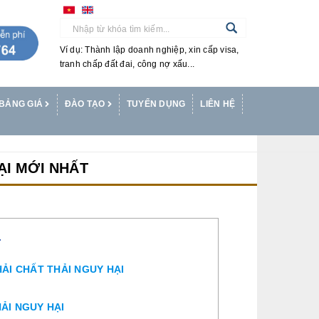
Ví dụ: Thành lập doanh nghiệp, xin cấp visa,
tranh chấp đất đai, công nợ xấu...
BẢNG GIÁ
ĐÀO TẠO
TUYỂN DỤNG
LIÊN HỆ
ẠI MỚI NHẤT
T
HẢI CHẤT THẢI NGUY HẠI
ẢI NGUY HẠI