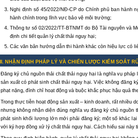
Nghị định số 45/2022/NĐ-CP do Chính phủ ban hành ng
hành chính trong lĩnh vực bảo vệ môi trường;
Thông tư số 02/2022/TT-BTNMT do Bộ Tài nguyên và Mô
định chi tiết quản lý chất thải nguy hại;
Các văn bản hướng dẫn thi hành khác còn hiệu lực có li
II. NHẬN ĐỊNH PHÁP LÝ VÀ CHIẾN LƯỢC KIỂM SOÁT R
Đăng ký chủ nguồn thải chất thải nguy hại là nghĩa vụ pháp 
sản xuất có phát sinh chất thải nguy hại. Việc không đăng 
phạt nặng, đình chỉ hoạt động và buộc khắc phục hậu quả th
Trong thực tiễn hoạt động sản xuất – kinh doanh, rất nhiều d
nhưng không nhận diện đúng nghĩa vụ đăng ký chủ nguồn th
phát sinh khối lượng lớn mới phải đăng ký; một số khác lạ
với ký hợp đồng xử lý chất thải nguy hại. Cách hiểu sai này ti