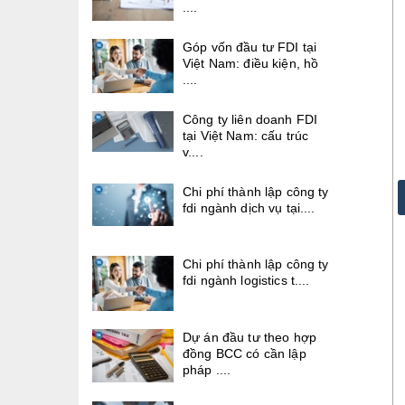
....
Góp vốn đầu tư FDI tại
Việt Nam: điều kiện, hồ
....
Công ty liên doanh FDI
tại Việt Nam: cấu trúc
v....
Chi phí thành lập công ty
fdi ngành dịch vụ tại....
Chi phí thành lập công ty
fdi ngành logistics t....
Dự án đầu tư theo hợp
đồng BCC có cần lập
pháp ....