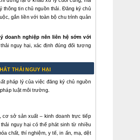
chỉ dừng lại ở khâu xử lý cuối cùng, mà
ký thông tin chủ nguồn thải. Đăng ký chủ
buộc, gắn liền với toàn bộ chu trình quản
ý doanh nghiệp nên liên hệ sớm với
 thải nguy hại, xác định đúng đối tượng
CHẤT THẢI NGUY HẠI
hất pháp lý của việc đăng ký chủ nguồn
g pháp luật môi trường.
, cơ sở sản xuất – kinh doanh trực tiếp
 thải nguy hại có thể phát sinh từ nhiều
a chất, thí nghiệm, y tế, in ấn, mạ, dệt