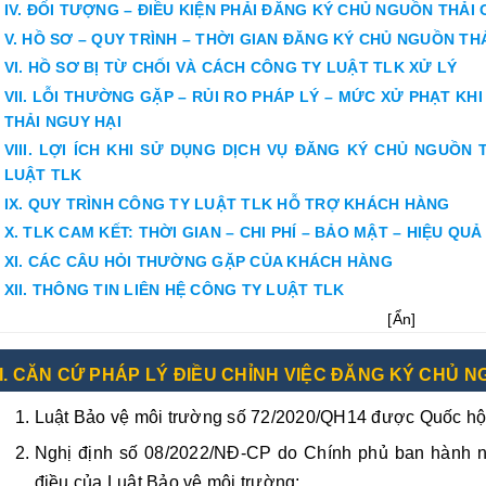
IV. ĐỐI TƯỢNG – ĐIỀU KIỆN PHẢI ĐĂNG KÝ CHỦ NGUỒN THẢI 
V. HỒ SƠ – QUY TRÌNH – THỜI GIAN ĐĂNG KÝ CHỦ NGUỒN TH
VI. HỒ SƠ BỊ TỪ CHỐI VÀ CÁCH CÔNG TY LUẬT TLK XỬ LÝ
VII. LỖI THƯỜNG GẶP – RỦI RO PHÁP LÝ – MỨC XỬ PHẠT K
THẢI NGUY HẠI
VIII. LỢI ÍCH KHI SỬ DỤNG DỊCH VỤ ĐĂNG KÝ CHỦ NGUỒN
LUẬT TLK
IX. QUY TRÌNH CÔNG TY LUẬT TLK HỖ TRỢ KHÁCH HÀNG
X. TLK CAM KẾT: THỜI GIAN – CHI PHÍ – BẢO MẬT – HIỆU QUẢ
XI. CÁC CÂU HỎI THƯỜNG GẶP CỦA KHÁCH HÀNG
XII. THÔNG TIN LIÊN HỆ CÔNG TY LUẬT TLK
[
Ẩn
]
I. CĂN CỨ PHÁP LÝ ĐIỀU CHỈNH VIỆC ĐĂNG KÝ CHỦ N
Luật Bảo vệ môi trường số 72/2020/QH14 được Quốc hội
Nghị định số 08/2022/NĐ-CP do Chính phủ ban hành ngà
điều của Luật Bảo vệ môi trường;