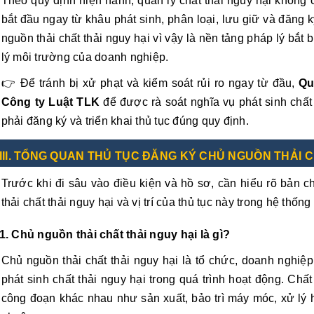
Theo quy định hiện hành, quản lý chất thải nguy hại không 
bắt đầu ngay từ khâu phát sinh, phân loại, lưu giữ và đăng 
nguồn thải chất thải nguy hại vì vậy là nền tảng pháp lý bắt 
lý môi trường của doanh nghiệp.
👉 Để tránh bị xử phạt và kiểm soát rủi ro ngay từ đầu,
Qu
Công ty Luật TLK
để được rà soát nghĩa vụ phát sinh chất
phải đăng ký và triển khai thủ tục đúng quy định.
III. TỔNG QUAN THỦ TỤC ĐĂNG KÝ CHỦ NGUỒN THẢI 
Trước khi đi sâu vào điều kiện và hồ sơ, cần hiểu rõ bản c
thải chất thải nguy hại và vị trí của thủ tục này trong hệ thốn
1. Chủ nguồn thải chất thải nguy hại là gì?
Chủ nguồn thải chất thải nguy hại là tổ chức, doanh nghiệp
phát sinh chất thải nguy hại trong quá trình hoạt động. Chất
công đoạn khác nhau như sản xuất, bảo trì máy móc, xử lý hó