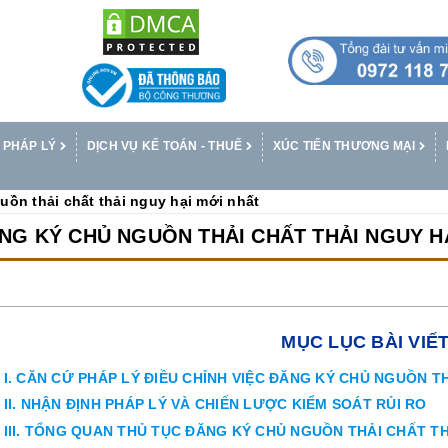
 PHÁP LÝ
DỊCH VỤ KẾ TOÁN - THUẾ
XÚC TIẾN THƯƠNG MẠI
uồn thải chất thải nguy hại mới nhất
NG KÝ CHỦ NGUỒN THẢI CHẤT THẢI NGUY H
MỤC LỤC BÀI VIẾ
I. CĂN CỨ PHÁP LÝ ĐIỀU CHỈNH VIỆC ĐĂNG KÝ CHỦ NGUỒN T
II. NHẬN ĐỊNH PHÁP LÝ VÀ CHIẾN LƯỢC KIỂM SOÁT RỦI RO
III. TỔNG QUAN THỦ TỤC ĐĂNG KÝ CHỦ NGUỒN THẢI CHẤT TH