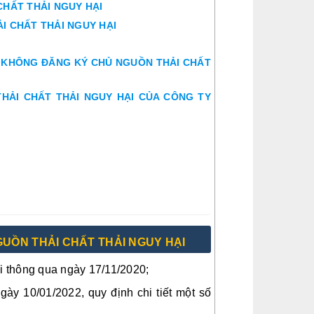
CHẤT THẢI NGUY HẠI
ẢI CHẤT THẢI NGUY HẠI
HI KHÔNG ĐĂNG KÝ CHỦ NGUỒN THẢI CHẤT
 THẢI CHẤT THẢI NGUY HẠI CỦA CÔNG TY
GUỒN THẢI CHẤT THẢI NGUY HẠI
 thông qua ngày 17/11/2020;
y 10/01/2022, quy định chi tiết một số