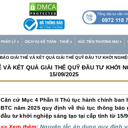
 PHÁP LÝ
DỊCH VỤ KẾ TOÁN - THUẾ
XÚC TIẾN THƯƠNG MẠI
ÁO GIẢI THỂ VÀ KẾT QUẢ GIẢI THỂ QUỸ ĐẦU TƯ KHỞI NGHIỆP
 VÀ KẾT QUẢ GIẢI THỂ QUỸ ĐẦU TƯ KHỞI 
15/09/2025
Căn cứ Mục 4 Phần II Thủ tục hành chính ban 
BTC năm 2025 quy định về thủ tục thông báo gi
đầu tư khởi nghiệp sáng tạo tại cấp tỉnh từ 15/
=> Xem thêm:
Nguyên tắc áp dụng quy định v