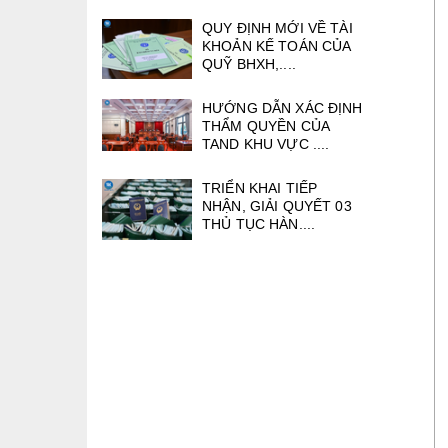
QUY ĐỊNH MỚI VỀ TÀI
KHOẢN KẾ TOÁN CỦA
QUỸ BHXH,....
HƯỚNG DẪN XÁC ĐỊNH
THẨM QUYỀN CỦA
TAND KHU VỰC ....
TRIỂN KHAI TIẾP
NHẬN, GIẢI QUYẾT 03
THỦ TỤC HÀN....