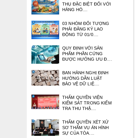
THỤ ĐẶC BIỆT ĐỐI VỚI
HÀNG HÓ....
03 NHÓM ĐỐI TƯỢNG
PHẢI ĐĂNG KÝ LAO
ĐỘNG TỪ 01/0....
QUY ĐỊNH VỚI SẢN
PHẨM PHẦN CỨNG
ĐƯỢC HƯỞNG ƯU Đ....
BAN HÀNH NGHỊ ĐỊNH
HƯỚNG DẪN LUẬT
BẢO VỆ DỮ LIỆ....
THẨM QUYỀN VIỆN
KIỂM SÁT TRONG KIỂM
TRA THU THẬ....
THẨM QUYỀN XÉT XỬ
SƠ THẨM VỤ ÁN HÌNH
SỰ CỦA TÒA....