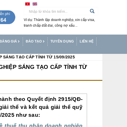
Ví dụ: Thành lập doanh nghiệp, xin cấp visa,
tranh chấp đất đai, công nợ xấu...
BẢNG GIÁ
ĐÀO TẠO
TUYỂN DỤNG
LIÊN HỆ
 SÁNG TẠO CẤP TỈNH TỪ 15/09/2025
NGHIỆP SÁNG TẠO CẤP TỈNH TỪ
hành theo Quyết định 2915/QĐ-
ải thể và kết quả giải thể quỹ
9/2025 như sau:
ề thuế thu nhập doanh nghiệp