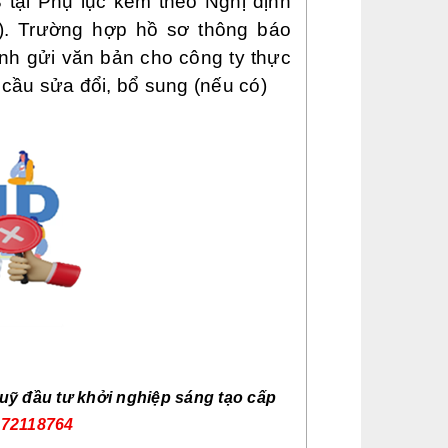
 tại Phụ lục kèm theo Nghị định
i). Trường hợp hồ sơ thông báo
nh gửi văn bản cho công ty thực
u cầu sửa đổi, bổ sung (nếu có)
 quỹ đầu tư khởi nghiệp sáng tạo cấp
972118764