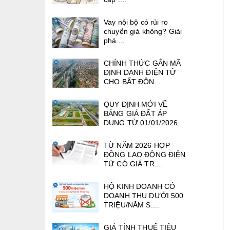
Vay nội bộ có rủi ro
chuyển giá không? Giải
phá....
CHÍNH THỨC GẮN MÃ
ĐỊNH DANH ĐIỆN TỬ
CHO BẤT ĐỘN....
QUY ĐỊNH MỚI VỀ
BẢNG GIÁ ĐẤT ÁP
DỤNG TỪ 01/01/2026.
TỪ NĂM 2026 HỢP
ĐỒNG LAO ĐỘNG ĐIỆN
TỬ CÓ GIÁ TR....
HỘ KINH DOANH CÓ
DOANH THU DƯỚI 500
TRIỆU/NĂM S....
GIÁ TÍNH THUẾ TIÊU