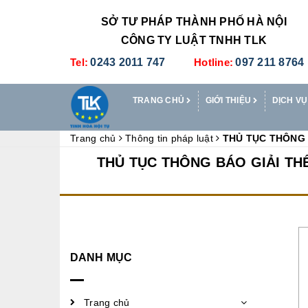
SỞ TƯ PHÁP THÀNH PHỐ HÀ NỘI
CÔNG TY LUẬT TNHH TLK
Tel:
0243 2011 747
Hotline:
097 211 8764
TRANG CHỦ
GIỚI THIỆU
DỊCH VỤ
Trang chủ
Thông tin pháp luật
THỦ TỤC THÔNG B
THỦ TỤC THÔNG BÁO GIẢI THỂ
DANH MỤC
Trang chủ