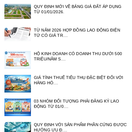
QUY ĐỊNH MỚI VỀ BẢNG GIÁ ĐẤT ÁP DỤNG
TỪ 01/01/2026.
TỪ NĂM 2026 HỢP ĐỒNG LAO ĐỘNG ĐIỆN
TỬ CÓ GIÁ TR....
HỘ KINH DOANH CÓ DOANH THU DƯỚI 500
TRIỆU/NĂM S....
GIÁ TÍNH THUẾ TIÊU THỤ ĐẶC BIỆT ĐỐI VỚI
HÀNG HÓ....
03 NHÓM ĐỐI TƯỢNG PHẢI ĐĂNG KÝ LAO
ĐỘNG TỪ 01/0....
QUY ĐỊNH VỚI SẢN PHẨM PHẦN CỨNG ĐƯỢC
HƯỞNG ƯU Đ....