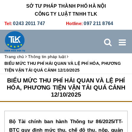
SỞ TƯ PHÁP THÀNH PHỐ HÀ NỘI
CÔNG TY LUẬT TNHH TLK
Tel:
0243 2011 747
Hotline:
097 211 8764
Trang chủ
Thông tin pháp luật
TRANG CHỦ
GIỚI THIỆU
DỊCH VỤ PHÁP LÝ
BIỂU MỨC THU PHÍ HẢI QUAN VÀ LỆ PHÍ HÓA, PHƯƠNG
TIỆN VẬN TẢI QUÁ CẢNH 12/10/2025
DỊCH VỤ KẾ TOÁN - THUẾ
XÚC TIẾN THƯƠNG MẠI
BIỂU MỨC THU PHÍ HẢI QUAN VÀ LỆ PHÍ
HÓA, PHƯƠNG TIỆN VẬN TẢI QUÁ CẢNH
12/10/2025
BẢNG GIÁ
ĐÀO TẠO
TUYỂN DỤNG
LIÊN HỆ
Bộ Tài chính ban hành Thông tư 86/2025/TT-
BTC quy định mức thu, chế độ thu, nộp, quản