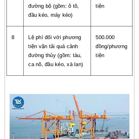
đường bộ (gồm: ô tô,
tiện
đầu kéo, máy kéo)
8
Lệ phí đối với phương
500.000
tiện vận tải quá cảnh
đồng/phương
đường thủy (gồm: tàu,
tiện
ca nô, đầu kéo, xà lan)