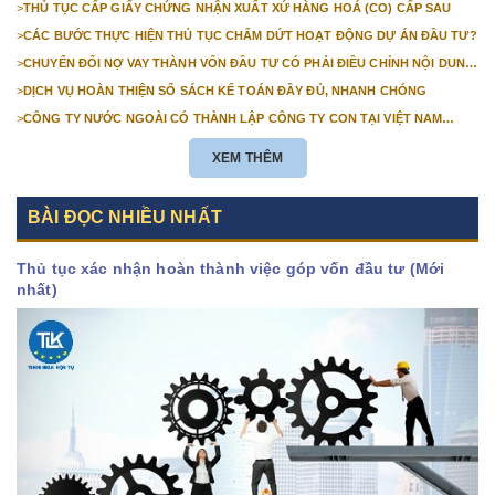
>
THỦ TỤC CẤP GIẤY CHỨNG NHẬN XUẤT XỨ HÀNG HOÁ (CO) CẤP SAU
>
CÁC BƯỚC THỰC HIỆN THỦ TỤC CHẤM DỨT HOẠT ĐỘNG DỰ ÁN ĐẦU TƯ?
>
CHUYỂN ĐỔI NỢ VAY THÀNH VỐN ĐẦU TƯ CÓ PHẢI ĐIỀU CHỈNH NỘI DUNG
GIẤY CHỨNG NHẬN ĐĂNG KÝ ĐẦU TƯ KHÔNG?
>
DỊCH VỤ HOÀN THIỆN SỔ SÁCH KẾ TOÁN ĐẦY ĐỦ, NHANH CHÓNG
>
CÔNG TY NƯỚC NGOÀI CÓ THÀNH LẬP CÔNG TY CON TẠI VIỆT NAM
ĐƯỢC KHÔNG? NHỮNG ĐIỀU KIỆN ĐỂ CÔNG TY NƯỚC NGOÀI THÀNH LẬP
CÔNG TY CON TẠI VIỆT NAM?
XEM THÊM
BÀI ĐỌC NHIỀU NHẤT
Thủ tục xác nhận hoàn thành việc góp vốn đầu tư (Mới
nhất)