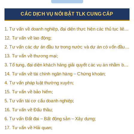
CÁC DỊCH VỤ NỔI BẬT TLK CUNG CẤP
1. Tư vấn về doanh nghiệp, đại diện thực hiện các thủ tục liên
quan tới doanh nghiệp;
12. Tư vấn về lao động;
2. Tư vấn các dự án đầu tư trong nước và dự án có vốn đầu
tư nước ngoài (FDI);
13. Tư vấn về thương mại;
3. Tố tụng, đại diện khách hàng giải quyết các vụ án nhằm bảo
vệ tối đa các quyền và lợi ích của khách hàng;
14. Tư vấn về tài chính ngân hàng – Chứng khoán;
4. Tư vấn pháp luật thường xuyên;
15. Tư vấn về bảo hiểm;
5. Tư vấn tái cơ cấu doanh nghiệp;
16. Tư vấn về Đấu thầu;
6. Tư vấn Đất đai – Bất động sản – Xây dựng;
17. Tư vấn về Hải quan;