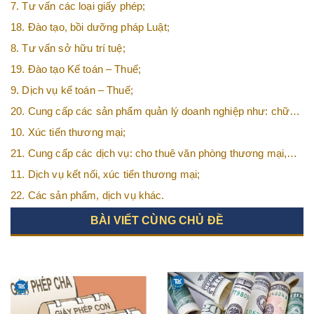
7. Tư vấn các loại giấy phép;
18. Đào tạo, bồi dưỡng pháp Luật;
8. Tư vấn sở hữu trí tuệ;
19. Đào tạo Kế toán – Thuế;
9. Dịch vụ kế toán – Thuế;
20. Cung cấp các sản phẩm quản lý doanh nghiệp như: chữ
ký số, hóa đơn điện tử, BHXH,…vv
10. Xúc tiến thương mại;
21. Cung cấp các dịch vụ: cho thuê văn phòng thương mại,
văn phòng ảo, văn phòng chia sẻ…vv
11. Dịch vụ kết nối, xúc tiến thương mại;
22. Các sản phẩm, dịch vụ khác.
BÀI VIẾT CÙNG CHỦ ĐỀ