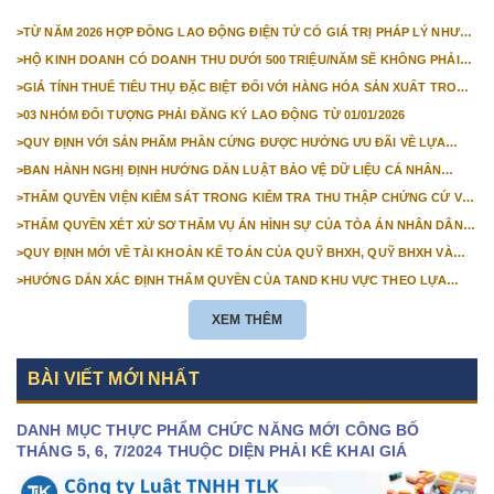
ĐỘNG SẢN TỪ 1/3/2026
>
TỪ NĂM 2026 HỢP ĐỒNG LAO ĐỘNG ĐIỆN TỬ CÓ GIÁ TRỊ PHÁP LÝ NHƯ
VĂN BẢN GIẤY
>
HỘ KINH DOANH CÓ DOANH THU DƯỚI 500 TRIỆU/NĂM SẼ KHÔNG PHẢI
NỘP THUẾ GIÁ TRỊ GIA TĂNG
>
GIÁ TÍNH THUẾ TIÊU THỤ ĐẶC BIỆT ĐỐI VỚI HÀNG HÓA SẢN XUẤT TRONG
NƯỚC NĂM 2026
>
03 NHÓM ĐỐI TƯỢNG PHẢI ĐĂNG KÝ LAO ĐỘNG TỪ 01/01/2026
>
QUY ĐỊNH VỚI SẢN PHẨM PHẦN CỨNG ĐƯỢC HƯỞNG ƯU ĐÃI VỀ LỰA
CHỌN NHÀ THẦU TỪ 01/01/2026
>
BAN HÀNH NGHỊ ĐỊNH HƯỚNG DẪN LUẬT BẢO VỆ DỮ LIỆU CÁ NHÂN
TRƯỚC 01/01/2026
>
THẨM QUYỀN VIỆN KIỂM SÁT TRONG KIỂM TRA THU THẬP CHỨNG CỨ VỤ
ÁN DÂN SỰ CÔNG ÍCH
>
THẨM QUYỀN XÉT XỬ SƠ THẨM VỤ ÁN HÌNH SỰ CỦA TÒA ÁN NHÂN DÂN
CẤP TỈNH TỪ NĂM 2026
>
QUY ĐỊNH MỚI VỀ TÀI KHOẢN KẾ TOÁN CỦA QUỸ BHXH, QUỸ BHXH VÀ
QUỸ BHTN TỪ 01/01/2026
>
HƯỚNG DẪN XÁC ĐỊNH THẨM QUYỀN CỦA TAND KHU VỰC THEO LỰA
CHỌN CỦA NGƯỜI KHỞI KIỆN
XEM THÊM
BÀI VIẾT MỚI NHẤT
DANH MỤC THỰC PHẨM CHỨC NĂNG MỚI CÔNG BỐ
THÁNG 5, 6, 7/2024 THUỘC DIỆN PHẢI KÊ KHAI GIÁ