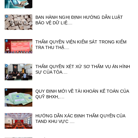
BAN HÀNH NGHỊ ĐỊNH HƯỚNG DẪN LUẬT
BẢO VỆ DỮ LIỆ....
THẨM QUYỀN VIỆN KIỂM SÁT TRONG KIỂM
TRA THU THẬ....
THẨM QUYỀN XÉT XỬ SƠ THẨM VỤ ÁN HÌNH
SỰ CỦA TÒA....
QUY ĐỊNH MỚI VỀ TÀI KHOẢN KẾ TOÁN CỦA
QUỸ BHXH,....
HƯỚNG DẪN XÁC ĐỊNH THẨM QUYỀN CỦA
TAND KHU VỰC ....