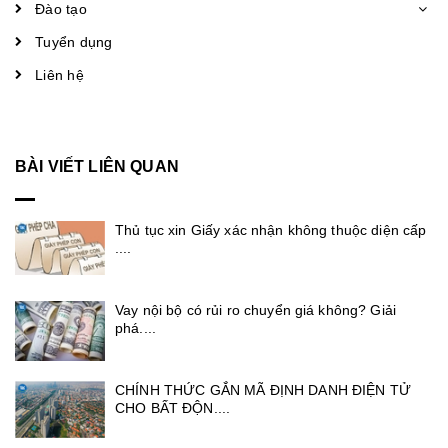
Đào tạo
Tuyển dụng
Liên hệ
BÀI VIẾT LIÊN QUAN
Thủ tục xin Giấy xác nhận không thuộc diện cấp
....
Vay nội bộ có rủi ro chuyển giá không? Giải
phá....
CHÍNH THỨC GẮN MÃ ĐỊNH DANH ĐIỆN TỬ
CHO BẤT ĐỘN....