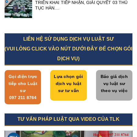
TRIỂN KHAI TIẾP NHẬN, GIẢI QUYẾT 03 THỦ
TỤC HÀN....
LIÊN HỆ SỬ DỤNG DỊCH VỤ LUẬT SƯ
(VUI LÒNG CLICK VÀO NÚT DƯỚI ĐÂY ĐỂ CHỌN GÓI
DỊCH VỤ)
Gọi điện trực
Lựa chọn gói
Báo giá dịch
tiếp cho Luật
dịch vụ luật
vụ luật sư
sư
sư tư vấn
theo vụ việc
097 211 8764
TƯ VẤN PHÁP LUẬT QUA VIDEO CỦA TLK