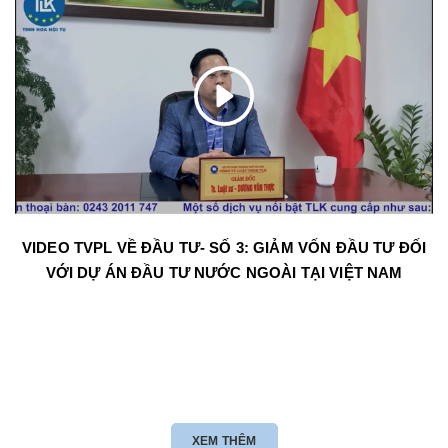
VIDEO TVPL VỀ ĐẦU TƯ- SỐ 3: GIẢM VỐN ĐẦU TƯ ĐỐI
VỚI DỰ ÁN ĐẦU TƯ NƯỚC NGOÀI TẠI VIỆT NAM
XEM THÊM