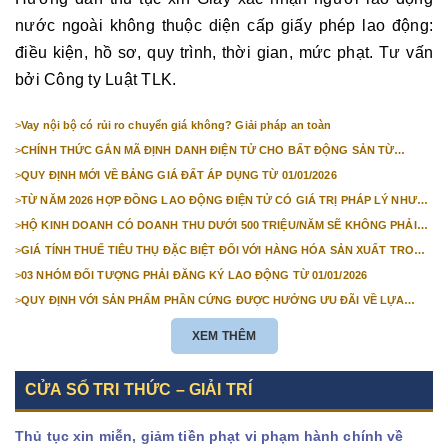
nước ngoài không thuộc diện cấp giấy phép lao động:
điều kiện, hồ sơ, quy trình, thời gian, mức phạt. Tư vấn
bởi Công ty Luật TLK.
>
Vay nội bộ có rủi ro chuyển giá không? Giải pháp an toàn
>
CHÍNH THỨC GẮN MÃ ĐỊNH DANH ĐIỆN TỬ CHO BẤT ĐỘNG SẢN TỪ
1/3/2026
>
QUY ĐỊNH MỚI VỀ BẢNG GIÁ ĐẤT ÁP DỤNG TỪ 01/01/2026
>
TỪ NĂM 2026 HỢP ĐỒNG LAO ĐỘNG ĐIỆN TỬ CÓ GIÁ TRỊ PHÁP LÝ NHƯ
VĂN BẢN GIẤY
>
HỘ KINH DOANH CÓ DOANH THU DƯỚI 500 TRIỆU/NĂM SẼ KHÔNG PHẢI
NỘP THUẾ GIÁ TRỊ GIA TĂNG
>
GIÁ TÍNH THUẾ TIÊU THỤ ĐẶC BIỆT ĐỐI VỚI HÀNG HÓA SẢN XUẤT TRONG
NƯỚC NĂM 2026
>
03 NHÓM ĐỐI TƯỢNG PHẢI ĐĂNG KÝ LAO ĐỘNG TỪ 01/01/2026
>
QUY ĐỊNH VỚI SẢN PHẨM PHẦN CỨNG ĐƯỢC HƯỞNG ƯU ĐÃI VỀ LỰA
CHỌN NHÀ THẦU TỪ 01/01/2026
XEM THÊM
CỬA SỔ TRI THỨC – GIẢI TRÍ
Thủ tục xin miễn, giảm tiền phạt vi phạm hành chính về