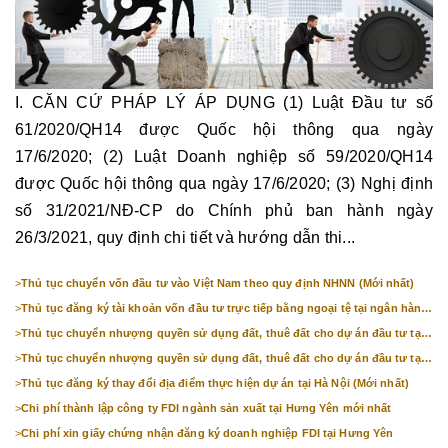
I. CĂN CỨ PHÁP LÝ ÁP DỤNG (1) Luật Đầu tư số
61/2020/QH14 được Quốc hội thông qua ngày
17/6/2020; (2) Luật Doanh nghiệp số 59/2020/QH14
được Quốc hội thông qua ngày 17/6/2020; (3) Nghị định
số 31/2021/NĐ-CP do Chính phủ ban hành ngày
26/3/2021, quy định chi tiết và hướng dẫn thi...
>
Thủ tục chuyển vốn đầu tư vào Việt Nam theo quy định NHNN (Mới nhất)
>
Thủ tục đăng ký tài khoản vốn đầu tư trực tiếp bằng ngoại tệ tại ngân hàng
(mới nhất)
>
Thủ tục chuyển nhượng quyền sử dụng đất, thuê đất cho dự án đầu tư tại
Bắc Ninh (mới nhất)
>
Thủ tục chuyển nhượng quyền sử dụng đất, thuê đất cho dự án đầu tư tại
Hà Nội (mới nhất)
>
Thủ tục đăng ký thay đổi địa điểm thực hiện dự án tại Hà Nội (Mới nhất)
>
Chi phí thành lập công ty FDI ngành sản xuất tại Hưng Yên mới nhất
>
Chi phí xin giấy chứng nhận đăng ký doanh nghiệp FDI tại Hưng Yên