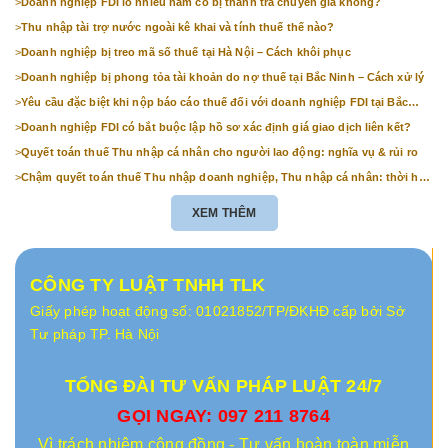
>
Doanh nghiệp FDI lỗ nhiều năm có bị thanh tra chuyển giá không?
>
Thu nhập tài trợ nước ngoài kê khai và tính thuế thế nào?
>
Doanh nghiệp bị treo mã số thuế tại Hà Nội – Cách khôi phục
>
Doanh nghiệp bị phong tỏa tài khoản do nợ thuế tại Bắc Ninh – Cách xử lý
>
Yêu cầu đặc biệt khi nộp báo cáo thuế đối với doanh nghiệp FDI tại Bắc
Ninh
>
Doanh nghiệp FDI có bắt buộc lập hồ sơ xác định giá giao dịch liên kết?
>
Quyết toán thuế Thu nhập cá nhân cho người lao động: nghĩa vụ & rủi ro
>
Chậm quyết toán thuế Thu nhập doanh nghiệp, Thu nhập cá nhân: thời hạn
& mức phạt
XEM THÊM
CÔNG TY LUẬT TNHH TLK
Giấy phép hoạt động số: 01021852/TP/ĐKHĐ cấp bởi Sở
Tư pháp TP. Hà Nội
TỔNG ĐÀI TƯ VẤN PHÁP LUẬT 24/7
GỌI NGAY: 097 211 8764
Vì trách nhiệm cộng đồng - Tư vấn hoàn toàn miễn