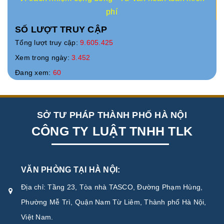
phí
SỐ LƯỢT TRUY CẬP
Tổng lượt truy cập:
9.605.425
Xem trong ngày:
3.452
Đang xem:
60
SỞ TƯ PHÁP THÀNH PHỐ HÀ NỘI
CÔNG TY LUẬT TNHH TLK
VĂN PHÒNG TẠI HÀ NỘI:
Địa chỉ: Tầng 23, Tòa nhà TASCO, Đường Phạm Hùng,
Phường Mễ Trì, Quận Nam Từ Liêm, Thành phố Hà Nội,
Việt Nam.