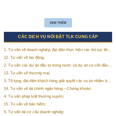
XEM THÊM
CÁC DỊCH VỤ NỔI BẬT TLK CUNG CẤP
1. Tư vấn về doanh nghiệp, đại diện thực hiện các thủ tục liên
quan tới doanh nghiệp;
12. Tư vấn về lao động;
2. Tư vấn các dự án đầu tư trong nước và dự án có vốn đầu
tư nước ngoài (FDI);
13. Tư vấn về thương mại;
3. Tố tụng, đại diện khách hàng giải quyết các vụ án nhằm bảo
vệ tối đa các quyền và lợi ích của khách hàng;
14. Tư vấn về tài chính ngân hàng – Chứng khoán;
4. Tư vấn pháp luật thường xuyên;
15. Tư vấn về bảo hiểm;
5. Tư vấn tái cơ cấu doanh nghiệp;