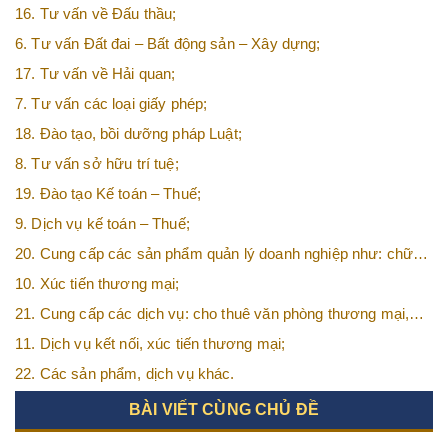
16. Tư vấn về Đấu thầu;
6. Tư vấn Đất đai – Bất động sản – Xây dựng;
17. Tư vấn về Hải quan;
7. Tư vấn các loại giấy phép;
18. Đào tạo, bồi dưỡng pháp Luật;
8. Tư vấn sở hữu trí tuệ;
19. Đào tạo Kế toán – Thuế;
9. Dịch vụ kế toán – Thuế;
20. Cung cấp các sản phẩm quản lý doanh nghiệp như: chữ
ký số, hóa đơn điện tử, BHXH,…vv
10. Xúc tiến thương mại;
21. Cung cấp các dịch vụ: cho thuê văn phòng thương mại,
văn phòng ảo, văn phòng chia sẻ…vv
11. Dịch vụ kết nối, xúc tiến thương mại;
22. Các sản phẩm, dịch vụ khác.
BÀI VIẾT CÙNG CHỦ ĐỀ