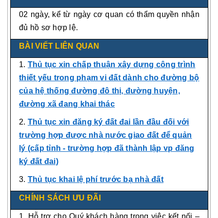
02 ngày, kể từ ngày cơ quan có thẩm quyền nhận
đủ hồ sơ hợp lệ.
BÀI VIẾT LIÊN QUAN
1.
Thủ tục xin chấp thuận xây dựng công trình
thiết yếu trong phạm vi đất dành cho đường bộ
của hệ thống đường đô thị, đường huyện,
đường xã đang khai thác
2.
Thủ tục xin đăng ký đất đai lần đầu đối với
trường hợp được nhà nước giao đất để quản
lý (cấp tỉnh - trường hợp đã thành lập vp đăng
ký đất đai)
3.
Thủ tục khai lệ phí trước bạ nhà đất
CHÍNH SÁCH ƯU ĐÃI
1. Hỗ trợ cho Quý khách hàng trong việc kết nối –