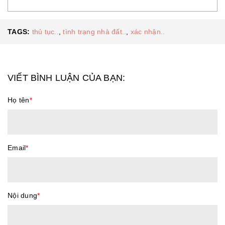
TAGS:
thủ tục..
,
tình trạng nhà đất..
,
xác nhận..
VIẾT BÌNH LUẬN CỦA BẠN:
Họ tên
*
Email
*
Nội dung
*