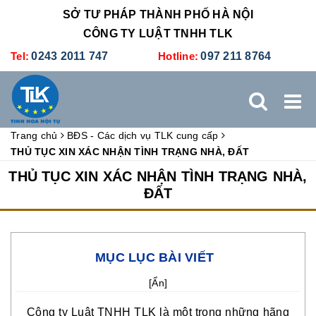
SỞ TƯ PHÁP THÀNH PHỐ HÀ NỘI
CÔNG TY LUẬT TNHH TLK
Tel:
0243 2011 747
Hotline:
097 211 8764
Trang chủ
BĐS - Các dịch vụ TLK cung cấp
TRANG CHỦ
GIỚI THIỆU
DỊCH VỤ PHÁP LÝ
THỦ TỤC XIN XÁC NHẬN TÌNH TRẠNG NHÀ, ĐẤT
THỦ TỤC XIN XÁC NHẬN TÌNH TRẠNG NHÀ,
DỊCH VỤ KẾ TOÁN - THUẾ
XÚC TIẾN THƯƠNG MẠI
ĐẤT
BẢNG GIÁ
ĐÀO TẠO
TUYỂN DỤNG
LIÊN HỆ
MỤC LỤC BÀI VIẾT
[
Ẩn
]
Công ty Luật
TNHH
TLK là một trong những hãng