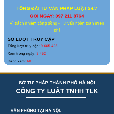
TỔNG ĐÀI TƯ VẤN PHÁP LUẬT 24/7
GỌI NGAY: 097 211 8764
Vì trách nhiệm cộng đồng - Tư vấn hoàn toàn miễn
phí
SỐ LƯỢT TRUY CẬP
Tổng lượt truy cập:
9.605.425
Xem trong ngày:
3.452
Đang xem:
60
SỞ TƯ PHÁP THÀNH PHỐ HÀ NỘI
CÔNG TY LUẬT TNHH TLK
VĂN PHÒNG TẠI HÀ NỘI: