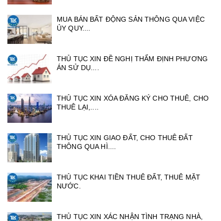
MUA BÁN BẤT ĐỘNG SẢN THÔNG QUA VIỆC
ỦY QUY....
THỦ TỤC XIN ĐỀ NGHỊ THẨM ĐỊNH PHƯƠNG
ÁN SỬ DỤ....
THỦ TỤC XIN XÓA ĐĂNG KÝ CHO THUÊ, CHO
THUÊ LẠI,....
THỦ TỤC XIN GIAO ĐẤT, CHO THUÊ ĐẤT
THÔNG QUA HÌ....
THỦ TỤC KHAI TIỀN THUÊ ĐẤT, THUÊ MẶT
NƯỚC.
THỦ TỤC XIN XÁC NHẬN TÌNH TRẠNG NHÀ,