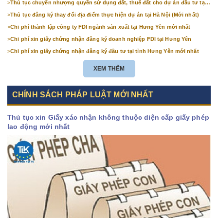
>
Thủ tục chuyển nhượng quyền sử dụng đất, thuê đất cho dự án đầu tư tại
Hà Nội (mới nhất)
>
Thủ tục đăng ký thay đổi địa điểm thực hiện dự án tại Hà Nội (Mới nhất)
>
Chi phí thành lập công ty FDI ngành sản xuất tại Hưng Yên mới nhất
>
Chi phí xin giấy chứng nhận đăng ký doanh nghiệp FDI tại Hưng Yên
>
Chi phí xin giấy chứng nhận đăng ký đầu tư tại tỉnh Hưng Yên mới nhất
XEM THÊM
CHÍNH SÁCH PHÁP LUẬT MỚI NHẤT
Thủ tục xin Giấy xác nhận không thuộc diện cấp giấy phép
lao động mới nhất