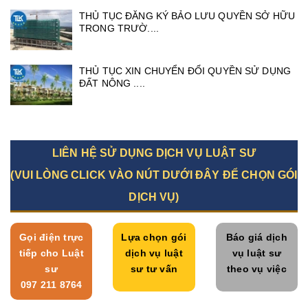
THỦ TỤC ĐĂNG KÝ BẢO LƯU QUYỀN SỞ HỮU
TRONG TRƯỜ....
THỦ TỤC XIN CHUYỂN ĐỔI QUYỀN SỬ DỤNG
ĐẤT NÔNG ....
LIÊN HỆ SỬ DỤNG DỊCH VỤ LUẬT SƯ
(VUI LÒNG CLICK VÀO NÚT DƯỚI ĐÂY ĐỂ CHỌN GÓI
DỊCH VỤ)
Gọi điện trực
Lựa chọn gói
Báo giá dịch
tiếp cho Luật
dịch vụ luật
vụ luật sư
sư
sư tư vấn
theo vụ việc
097 211 8764