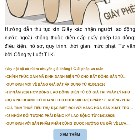
Hướng dẫn thủ tục xin Giấy xác nhận người lao động
nước ngoài không thuộc diện cấp giấy phép lao động:
điều kiện, hồ sơ, quy trình, thời gian, mức phạt. Tư vấn
bởi Công ty Luật TLK.
>
Vay nội bộ có rủi ro chuyển giá không? Giải pháp an toàn
>
CHÍNH THỨC GẮN MÃ ĐỊNH DANH ĐIỆN TỬ CHO BẤT ĐỘNG SẢN TỪ
1/3/2026
>
QUY ĐỊNH MỚI VỀ BẢNG GIÁ ĐẤT ÁP DỤNG TỪ 01/01/2026
>
TỪ NĂM 2026 HỢP ĐỒNG LAO ĐỘNG ĐIỆN TỬ CÓ GIÁ TRỊ PHÁP LÝ NHƯ
VĂN BẢN GIẤY
>
HỘ KINH DOANH CÓ DOANH THU DƯỚI 500 TRIỆU/NĂM SẼ KHÔNG PHẢI
NỘP THUẾ GIÁ TRỊ GIA TĂNG
>
GIÁ TÍNH THUẾ TIÊU THỤ ĐẶC BIỆT ĐỐI VỚI HÀNG HÓA SẢN XUẤT TRONG
NƯỚC NĂM 2026
>
03 NHÓM ĐỐI TƯỢNG PHẢI ĐĂNG KÝ LAO ĐỘNG TỪ 01/01/2026
>
QUY ĐỊNH VỚI SẢN PHẨM PHẦN CỨNG ĐƯỢC HƯỞNG ƯU ĐÃI VỀ LỰA
CHỌN NHÀ THẦU TỪ 01/01/2026
XEM THÊM