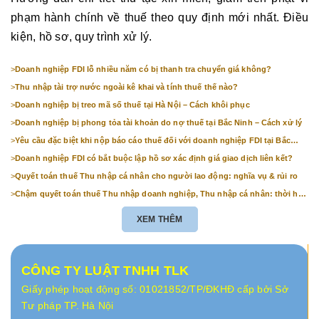
phạm hành chính về thuế theo quy định mới nhất. Điều
kiện, hồ sơ, quy trình xử lý.
>
Doanh nghiệp FDI lỗ nhiều năm có bị thanh tra chuyển giá không?
>
Thu nhập tài trợ nước ngoài kê khai và tính thuế thế nào?
>
Doanh nghiệp bị treo mã số thuế tại Hà Nội – Cách khôi phục
>
Doanh nghiệp bị phong tỏa tài khoản do nợ thuế tại Bắc Ninh – Cách xử lý
>
Yêu cầu đặc biệt khi nộp báo cáo thuế đối với doanh nghiệp FDI tại Bắc
Ninh
>
Doanh nghiệp FDI có bắt buộc lập hồ sơ xác định giá giao dịch liên kết?
>
Quyết toán thuế Thu nhập cá nhân cho người lao động: nghĩa vụ & rủi ro
>
Chậm quyết toán thuế Thu nhập doanh nghiệp, Thu nhập cá nhân: thời hạn
& mức phạt
XEM THÊM
CÔNG TY LUẬT TNHH TLK
Giấy phép hoạt động số: 01021852/TP/ĐKHĐ cấp bởi Sở
Tư pháp TP. Hà Nội