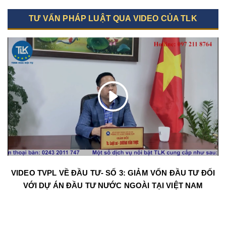
TƯ VẤN PHÁP LUẬT QUA VIDEO CỦA TLK
VIDEO TVPL VỀ ĐẦU TƯ- SỐ 3: GIẢM VỐN ĐẦU TƯ ĐỐI
VỚI DỰ ÁN ĐẦU TƯ NƯỚC NGOÀI TẠI VIỆT NAM