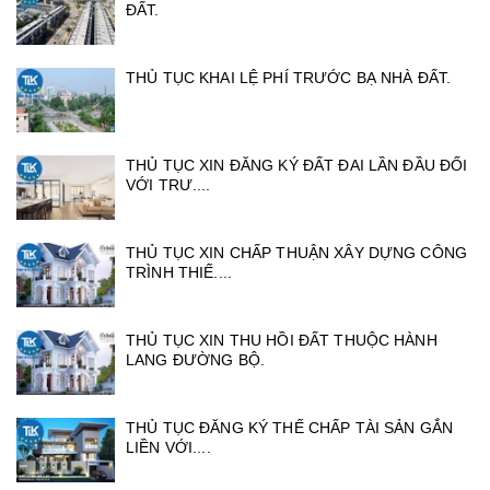
ĐẤT.
THỦ TỤC KHAI LỆ PHÍ TRƯỚC BẠ NHÀ ĐẤT.
THỦ TỤC XIN ĐĂNG KÝ ĐẤT ĐAI LẦN ĐẦU ĐỐI
VỚI TRƯ....
THỦ TỤC XIN CHẤP THUẬN XÂY DỰNG CÔNG
TRÌNH THIẾ....
THỦ TỤC XIN THU HỒI ĐẤT THUỘC HÀNH
LANG ĐƯỜNG BỘ.
THỦ TỤC ĐĂNG KÝ THẾ CHẤP TÀI SẢN GẮN
LIỀN VỚI....