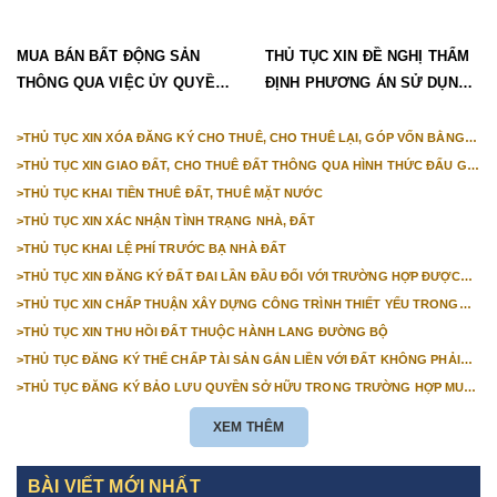
MUA BÁN BẤT ĐỘNG SẢN
THỦ TỤC XIN ĐỀ NGHỊ THẨM
THÔNG QUA VIỆC ỦY QUYỀN
ĐỊNH PHƯƠNG ÁN SỬ DỤNG
CÓ HỢP PHÁP?
ĐẤT CỦA CÔNG TY NÔNG,
LÂM NGHIỆP
>
THỦ TỤC XIN XÓA ĐĂNG KÝ CHO THUÊ, CHO THUÊ LẠI, GÓP VỐN BẰNG
QUYỀN SỬ DỤNG ĐẤT, QUYỀN SỞ HỮU TÀI SẢN GẮN LIỀN VỚI ĐẤT
>
THỦ TỤC XIN GIAO ĐẤT, CHO THUÊ ĐẤT THÔNG QUA HÌNH THỨC ĐẤU GIÁ
QUYỀN SỬ DỤNG ĐẤT
>
THỦ TỤC KHAI TIỀN THUÊ ĐẤT, THUÊ MẶT NƯỚC
>
THỦ TỤC XIN XÁC NHẬN TÌNH TRẠNG NHÀ, ĐẤT
>
THỦ TỤC KHAI LỆ PHÍ TRƯỚC BẠ NHÀ ĐẤT
>
THỦ TỤC XIN ĐĂNG KÝ ĐẤT ĐAI LẦN ĐẦU ĐỐI VỚI TRƯỜNG HỢP ĐƯỢC
NHÀ NƯỚC GIAO ĐẤT ĐỂ QUẢN LÝ (CẤP TỈNH - TRƯỜNG HỢP ĐÃ THÀNH
>
THỦ TỤC XIN CHẤP THUẬN XÂY DỰNG CÔNG TRÌNH THIẾT YẾU TRONG
LẬP VP ĐĂNG KÝ ĐẤT ĐAI)
PHẠM VI ĐẤT DÀNH CHO ĐƯỜNG BỘ CỦA HỆ THỐNG ĐƯỜNG ĐÔ THỊ,
>
THỦ TỤC XIN THU HỒI ĐẤT THUỘC HÀNH LANG ĐƯỜNG BỘ
ĐƯỜNG HUYỆN, ĐƯỜNG XÃ ĐANG KHAI THÁC
>
THỦ TỤC ĐĂNG KÝ THẾ CHẤP TÀI SẢN GẮN LIỀN VỚI ĐẤT KHÔNG PHẢI
LÀ NHÀ Ở MÀ TÀI SẢN ĐÓ ĐÃ HÌNH THÀNH NHƯNG CHƯA ĐƯỢC CHỨNG
>
THỦ TỤC ĐĂNG KÝ BẢO LƯU QUYỀN SỞ HỮU TRONG TRƯỜNG HỢP MUA
NHẬN QUYỀN SỞ HỮU TRÊN GIẤY CHỨNG NHẬN
BÁN TÀI SẢN GẮN LIỀN VỚI ĐẤT CÓ BẢO LƯU QUYỀN SỞ HỮU
XEM THÊM
BÀI VIẾT MỚI NHẤT