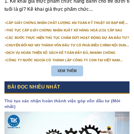
1. Kê khai giá thực phẩm chức năng dành cho trẻ dưới 6
tuổi là gì? Kê khai giá thực phẩm chức...
>
CẤP GIẤY CHỨNG NHẬN CHẤT LƯỢNG AN TOÀN KỸ THUẬT XE ĐẠP ĐIỆN
NHẬP KHẨU
>
THỦ TỤC CẤP GIẤY CHỨNG NHẬN XUẤT XỨ HÀNG HOÁ (CO) CẤP SAU
>
CÁC BƯỚC THỰC HIỆN THỦ TỤC CHẤM DỨT HOẠT ĐỘNG DỰ ÁN ĐẦU TƯ?
>
CHUYỂN ĐỔI NỢ VAY THÀNH VỐN ĐẦU TƯ CÓ PHẢI ĐIỀU CHỈNH NỘI DUNG
GIẤY CHỨNG NHẬN ĐĂNG KÝ ĐẦU TƯ KHÔNG?
>
DỊCH VỤ HOÀN THIỆN SỔ SÁCH KẾ TOÁN ĐẦY ĐỦ, NHANH CHÓNG
>
CÔNG TY NƯỚC NGOÀI CÓ THÀNH LẬP CÔNG TY CON TẠI VIỆT NAM
ĐƯỢC KHÔNG? NHỮNG ĐIỀU KIỆN ĐỂ CÔNG TY NƯỚC NGOÀI THÀNH LẬP
CÔNG TY CON TẠI VIỆT NAM?
XEM THÊM
BÀI ĐỌC NHIỀU NHẤT
Thủ tục xác nhận hoàn thành việc góp vốn đầu tư (Mới
nhất)