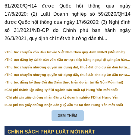
61/2020/QH14 được Quốc hội thông qua ngày
17/6/2020; (2) Luật Doanh nghiệp số 59/2020/QH14
được Quốc hội thông qua ngày 17/6/2020; (3) Nghị định
số 31/2021/NĐ-CP do Chính phủ ban hành ngày
26/3/2021, quy định chi tiết và hướng dẫn thi...
>
Thủ tục chuyển vốn đầu tư vào Việt Nam theo quy định NHNN (Mới nhất)
>
Thủ tục đăng ký tài khoản vốn đầu tư trực tiếp bằng ngoại tệ tại ngân hàng
(mới nhất)
>
Thủ tục chuyển nhượng quyền sử dụng đất, thuê đất cho dự án đầu tư tại
Bắc Ninh (mới nhất)
>
Thủ tục chuyển nhượng quyền sử dụng đất, thuê đất cho dự án đầu tư tại
Hà Nội (mới nhất)
>
Thủ tục đăng ký thay đổi địa điểm thực hiện dự án tại Hà Nội (Mới nhất)
>
Chi phí thành lập công ty FDI ngành sản xuất tại Hưng Yên mới nhất
>
Chi phí xin giấy chứng nhận đăng ký doanh nghiệp FDI tại Hưng Yên
>
Chi phí xin giấy chứng nhận đăng ký đầu tư tại tỉnh Hưng Yên mới nhất
XEM THÊM
CHÍNH SÁCH PHÁP LUẬT MỚI NHẤT