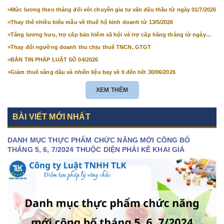
>
Mức lương theo tháng đối với chuyên gia tư vấn đấu thầu từ ngày 01/7/2026
>
Thay thế nhiều biểu mẫu về thuế hộ kinh doanh từ 13/5/2026
>
Tăng lương hưu, trợ cấp bảo hiểm xã hội và trợ cấp hằng tháng từ ngày
01/7/2026
>
Thay đổi ngưỡng doanh thu chịu thuế TNCN, GTGT
>
BẢN TIN PHÁP LUẬT SỐ 04/2026
>
Giảm thuế xăng dầu và nhiên liệu bay về 0 đến hết 30/06/2026
XEM THÊM
BÀI VIẾT MỚI NHẤT
DANH MỤC THỰC PHẨM CHỨC NĂNG MỚI CÔNG BỐ
THÁNG 5, 6, 7/2024 THUỘC DIỆN PHẢI KÊ KHAI GIÁ