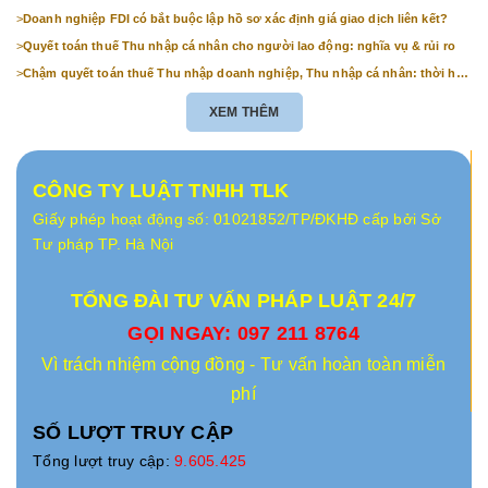
Ninh
>
Doanh nghiệp FDI có bắt buộc lập hồ sơ xác định giá giao dịch liên kết?
>
Quyết toán thuế Thu nhập cá nhân cho người lao động: nghĩa vụ & rủi ro
>
Chậm quyết toán thuế Thu nhập doanh nghiệp, Thu nhập cá nhân: thời hạn
& mức phạt
XEM THÊM
CÔNG TY LUẬT TNHH TLK
Giấy phép hoạt động số: 01021852/TP/ĐKHĐ cấp bởi Sở
Tư pháp TP. Hà Nội
TỔNG ĐÀI TƯ VẤN PHÁP LUẬT 24/7
GỌI NGAY: 097 211 8764
Vì trách nhiệm cộng đồng - Tư vấn hoàn toàn miễn
phí
SỐ LƯỢT TRUY CẬP
Tổng lượt truy cập:
9.605.425