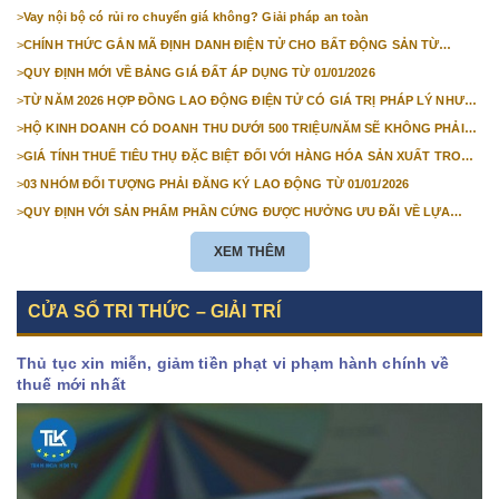
>
Vay nội bộ có rủi ro chuyển giá không? Giải pháp an toàn
>
CHÍNH THỨC GẮN MÃ ĐỊNH DANH ĐIỆN TỬ CHO BẤT ĐỘNG SẢN TỪ
1/3/2026
>
QUY ĐỊNH MỚI VỀ BẢNG GIÁ ĐẤT ÁP DỤNG TỪ 01/01/2026
>
TỪ NĂM 2026 HỢP ĐỒNG LAO ĐỘNG ĐIỆN TỬ CÓ GIÁ TRỊ PHÁP LÝ NHƯ
VĂN BẢN GIẤY
>
HỘ KINH DOANH CÓ DOANH THU DƯỚI 500 TRIỆU/NĂM SẼ KHÔNG PHẢI
NỘP THUẾ GIÁ TRỊ GIA TĂNG
>
GIÁ TÍNH THUẾ TIÊU THỤ ĐẶC BIỆT ĐỐI VỚI HÀNG HÓA SẢN XUẤT TRONG
NƯỚC NĂM 2026
>
03 NHÓM ĐỐI TƯỢNG PHẢI ĐĂNG KÝ LAO ĐỘNG TỪ 01/01/2026
>
QUY ĐỊNH VỚI SẢN PHẨM PHẦN CỨNG ĐƯỢC HƯỞNG ƯU ĐÃI VỀ LỰA
CHỌN NHÀ THẦU TỪ 01/01/2026
XEM THÊM
CỬA SỔ TRI THỨC – GIẢI TRÍ
Thủ tục xin miễn, giảm tiền phạt vi phạm hành chính về
thuế mới nhất