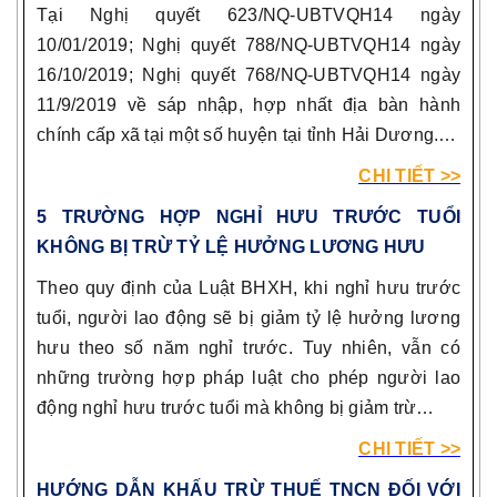
Tại Nghị quyết 623/NQ-UBTVQH14 ngày
10/01/2019; Nghị quyết 788/NQ-UBTVQH14 ngày
16/10/2019; Nghị quyết 768/NQ-UBTVQH14 ngày
11/9/2019 về sáp nhập, hợp nhất địa bàn hành
chính cấp xã tại một số huyện tại tỉnh Hải Dương.…
CHI TIẾT >>
5 TRƯỜNG HỢP NGHỈ HƯU TRƯỚC TUỔI
KHÔNG BỊ TRỪ TỶ LỆ HƯỞNG LƯƠNG HƯU
Theo quy định của Luật BHXH, khi nghỉ hưu trước
tuổi, người lao động sẽ bị giảm tỷ lệ hưởng lương
hưu theo số năm nghỉ trước. Tuy nhiên, vẫn có
những trường hợp pháp luật cho phép người lao
động nghỉ hưu trước tuổi mà không bị giảm trừ…
CHI TIẾT >>
HƯỚNG DẪN KHẤU TRỪ THUẾ TNCN ĐỐI VỚI