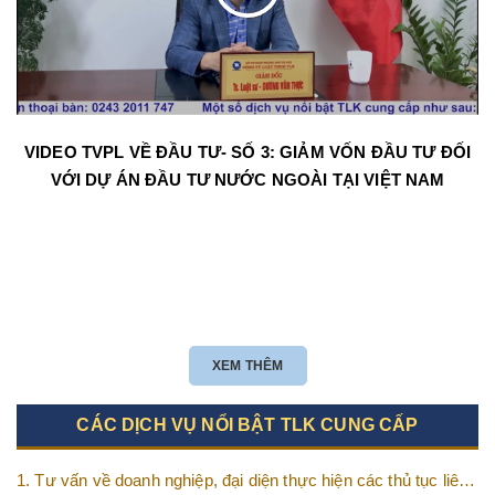
VIDEO TVPL VỀ ĐẦU TƯ- SỐ 3: GIẢM VỐN ĐẦU TƯ ĐỐI
VỚI DỰ ÁN ĐẦU TƯ NƯỚC NGOÀI TẠI VIỆT NAM
XEM THÊM
CÁC DỊCH VỤ NỔI BẬT TLK CUNG CẤP
1. Tư vấn về doanh nghiệp, đại diện thực hiện các thủ tục liên