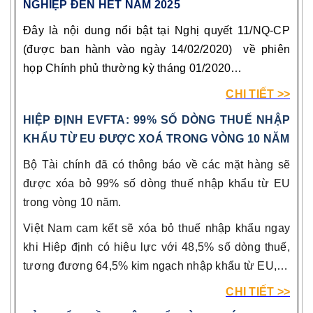
NGHIỆP ĐẾN HẾT NĂM 2025
Đây là nội dung nổi bật tại Nghị quyết 11/NQ-CP
(được ban hành vào ngày 14/02/2020) về phiên
họp Chính phủ thường kỳ tháng 01/2020…
CHI TIẾT >>
HIỆP ĐỊNH EVFTA: 99% SỐ DÒNG THUẾ NHẬP
KHẨU TỪ EU ĐƯỢC XOÁ TRONG VÒNG 10 NĂM
Bộ Tài chính đã có thông báo về các mặt hàng sẽ
được xóa bỏ 99% số dòng thuế nhập khẩu từ EU
trong vòng 10 năm.
Việt Nam cam kết sẽ xóa bỏ thuế nhập khẩu ngay
khi Hiệp định có hiệu lực với 48,5% số dòng thuế,
tương đương 64,5% kim ngạch nhập khẩu từ EU,…
CHI TIẾT >>