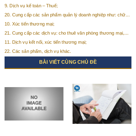
9. Dịch vụ kế toán – Thuế;
20. Cung cấp các sản phẩm quản lý doanh nghiệp như: chữ
ký số, hóa đơn điện tử, BHXH,…vv
10. Xúc tiến thương mại;
21. Cung cấp các dịch vụ: cho thuê văn phòng thương mại,
văn phòng ảo, văn phòng chia sẻ…vv
11. Dịch vụ kết nối, xúc tiến thương mại;
22. Các sản phẩm, dịch vụ khác.
BÀI VIẾT CÙNG CHỦ ĐỀ