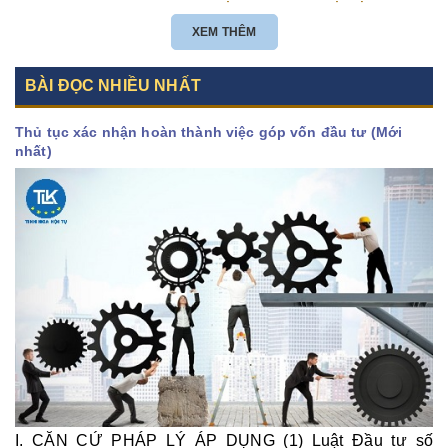
ĐƯỢC KHÔNG? NHỮNG ĐIỀU KIỆN ĐỂ CÔNG TY NƯỚC NGOÀI THÀNH LẬP
CÔNG TY CON TẠI VIỆT NAM?
XEM THÊM
BÀI ĐỌC NHIỀU NHẤT
Thủ tục xác nhận hoàn thành việc góp vốn đầu tư (Mới
nhất)
I. CĂN CỨ PHÁP LÝ ÁP DỤNG (1) Luật Đầu tư số