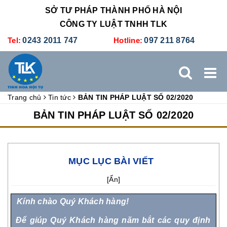
SỞ TƯ PHÁP THÀNH PHỐ HÀ NỘI
CÔNG TY LUẬT TNHH TLK
Tel:
0243 2011 747
Hotline:
097 211 8764
Trang chủ
Tin tức
BẢN TIN PHÁP LUẬT SỐ 02/2020
TRANG CHỦ
GIỚI THIỆU
DỊCH VỤ PHÁP LÝ
BẢN TIN PHÁP LUẬT SỐ 02/2020
DỊCH VỤ KẾ TOÁN - THUẾ
XÚC TIẾN THƯƠNG MẠI
MỤC LỤC BÀI VIẾT
BẢNG GIÁ
ĐÀO TẠO
TUYỂN DỤNG
LIÊN HỆ
[
Ẩn
]
Kính chào Quý Khách hàng!
Để giúp Quý Khách hàng năm bắt các quy định