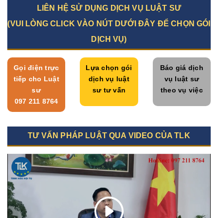
LIÊN HỆ SỬ DỤNG DỊCH VỤ LUẬT SƯ
(VUI LÒNG CLICK VÀO NÚT DƯỚI ĐÂY ĐỂ CHỌN GÓI
DỊCH VỤ)
Gọi điện trực
Lựa chọn gói
Báo giá dịch
tiếp cho Luật
dịch vụ luật
vụ luật sư
sư
sư tư vấn
theo vụ việc
097 211 8764
TƯ VẤN PHÁP LUẬT QUA VIDEO CỦA TLK