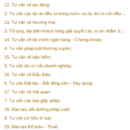
quan tới doanh nghiệp;
12. Tư vấn về lao động;
2. Tư vấn các dự án đầu tư trong nước và dự án có vốn đầu
tư nước ngoài (FDI);
13. Tư vấn về thương mại;
3. Tố tụng, đại diện khách hàng giải quyết các vụ án nhằm bảo
vệ tối đa các quyền và lợi ích của khách hàng;
14. Tư vấn về tài chính ngân hàng – Chứng khoán;
4. Tư vấn pháp luật thường xuyên;
15. Tư vấn về bảo hiểm;
5. Tư vấn tái cơ cấu doanh nghiệp;
16. Tư vấn về Đấu thầu;
6. Tư vấn Đất đai – Bất động sản – Xây dựng;
17. Tư vấn về Hải quan;
7. Tư vấn các loại giấy phép;
18. Đào tạo, bồi dưỡng pháp Luật;
8. Tư vấn sở hữu trí tuệ;
19. Đào tạo Kế toán – Thuế;