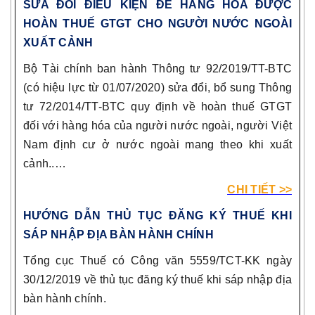
SỬA ĐỔI ĐIỀU KIỆN ĐỂ HÀNG HÓA ĐƯỢC
HOÀN THUẾ GTGT CHO NGƯỜI NƯỚC NGOÀI
XUẤT CẢNH
Bộ Tài chính ban hành Thông tư 92/2019/TT-BTC
(có hiệu lực từ 01/07/2020) sửa đổi, bổ sung Thông
tư 72/2014/TT-BTC quy định về hoàn thuế GTGT
đối với hàng hóa của người nước ngoài, người Việt
Nam định cư ở nước ngoài mang theo khi xuất
cảnh..…
CHI TIẾT >>
HƯỚNG DẪN THỦ TỤC ĐĂNG KÝ THUẾ KHI
SÁP NHẬP ĐỊA BÀN HÀNH CHÍNH
Tổng cục Thuế có Công văn 5559/TCT-KK ngày
30/12/2019 về thủ tục đăng ký thuế khi sáp nhập địa
bàn hành chính.