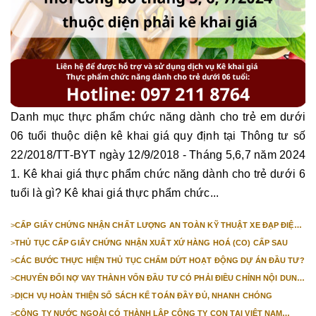
Danh mục thực phẩm chức năng dành cho trẻ em dưới
06 tuổi thuộc diện kê khai giá quy định tại Thông tư số
22/2018/TT-BYT ngày 12/9/2018 - Tháng 5,6,7 năm 2024
1. Kê khai giá thực phẩm chức năng dành cho trẻ dưới 6
tuổi là gì? Kê khai giá thực phẩm chức...
>
CẤP GIẤY CHỨNG NHẬN CHẤT LƯỢNG AN TOÀN KỸ THUẬT XE ĐẠP ĐIỆN
NHẬP KHẨU
>
THỦ TỤC CẤP GIẤY CHỨNG NHẬN XUẤT XỨ HÀNG HOÁ (CO) CẤP SAU
>
CÁC BƯỚC THỰC HIỆN THỦ TỤC CHẤM DỨT HOẠT ĐỘNG DỰ ÁN ĐẦU TƯ?
>
CHUYỂN ĐỔI NỢ VAY THÀNH VỐN ĐẦU TƯ CÓ PHẢI ĐIỀU CHỈNH NỘI DUNG
GIẤY CHỨNG NHẬN ĐĂNG KÝ ĐẦU TƯ KHÔNG?
>
DỊCH VỤ HOÀN THIỆN SỔ SÁCH KẾ TOÁN ĐẦY ĐỦ, NHANH CHÓNG
>
CÔNG TY NƯỚC NGOÀI CÓ THÀNH LẬP CÔNG TY CON TẠI VIỆT NAM