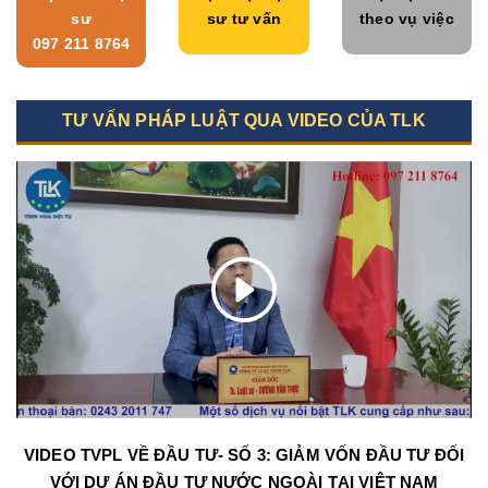
sư
sư tư vấn
theo vụ việc
097 211 8764
TƯ VẤN PHÁP LUẬT QUA VIDEO CỦA TLK
VIDEO TVPL VỀ ĐẦU TƯ- SỐ 3: GIẢM VỐN ĐẦU TƯ ĐỐI
VỚI DỰ ÁN ĐẦU TƯ NƯỚC NGOÀI TẠI VIỆT NAM