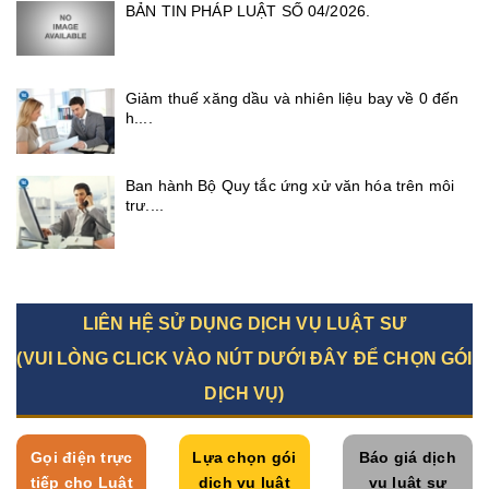
BẢN TIN PHÁP LUẬT SỐ 04/2026.
Giảm thuế xăng dầu và nhiên liệu bay về 0 đến
h....
Ban hành Bộ Quy tắc ứng xử văn hóa trên môi
trư....
LIÊN HỆ SỬ DỤNG DỊCH VỤ LUẬT SƯ
(VUI LÒNG CLICK VÀO NÚT DƯỚI ĐÂY ĐỂ CHỌN GÓI
DỊCH VỤ)
Gọi điện trực
Lựa chọn gói
Báo giá dịch
tiếp cho Luật
dịch vụ luật
vụ luật sư