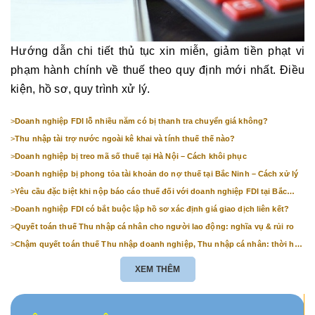
Hướng dẫn chi tiết thủ tục xin miễn, giảm tiền phạt vi
phạm hành chính về thuế theo quy định mới nhất. Điều
kiện, hồ sơ, quy trình xử lý.
>
Doanh nghiệp FDI lỗ nhiều năm có bị thanh tra chuyển giá không?
>
Thu nhập tài trợ nước ngoài kê khai và tính thuế thế nào?
>
Doanh nghiệp bị treo mã số thuế tại Hà Nội – Cách khôi phục
>
Doanh nghiệp bị phong tỏa tài khoản do nợ thuế tại Bắc Ninh – Cách xử lý
>
Yêu cầu đặc biệt khi nộp báo cáo thuế đối với doanh nghiệp FDI tại Bắc
Ninh
>
Doanh nghiệp FDI có bắt buộc lập hồ sơ xác định giá giao dịch liên kết?
>
Quyết toán thuế Thu nhập cá nhân cho người lao động: nghĩa vụ & rủi ro
>
Chậm quyết toán thuế Thu nhập doanh nghiệp, Thu nhập cá nhân: thời hạn
& mức phạt
XEM THÊM