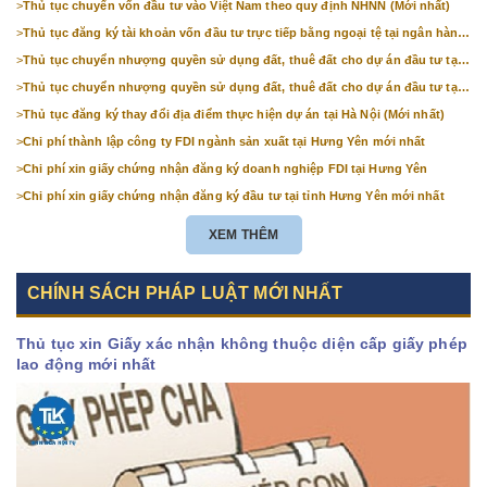
>
Thủ tục chuyển vốn đầu tư vào Việt Nam theo quy định NHNN (Mới nhất)
>
Thủ tục đăng ký tài khoản vốn đầu tư trực tiếp bằng ngoại tệ tại ngân hàng
(mới nhất)
>
Thủ tục chuyển nhượng quyền sử dụng đất, thuê đất cho dự án đầu tư tại
Bắc Ninh (mới nhất)
>
Thủ tục chuyển nhượng quyền sử dụng đất, thuê đất cho dự án đầu tư tại
Hà Nội (mới nhất)
>
Thủ tục đăng ký thay đổi địa điểm thực hiện dự án tại Hà Nội (Mới nhất)
>
Chi phí thành lập công ty FDI ngành sản xuất tại Hưng Yên mới nhất
>
Chi phí xin giấy chứng nhận đăng ký doanh nghiệp FDI tại Hưng Yên
>
Chi phí xin giấy chứng nhận đăng ký đầu tư tại tỉnh Hưng Yên mới nhất
XEM THÊM
CHÍNH SÁCH PHÁP LUẬT MỚI NHẤT
Thủ tục xin Giấy xác nhận không thuộc diện cấp giấy phép
lao động mới nhất