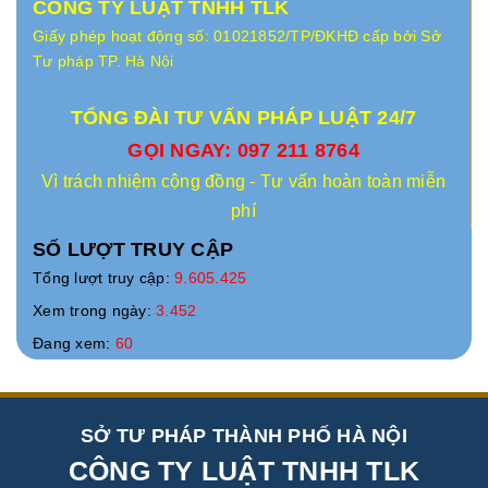
CÔNG TY LUẬT TNHH TLK
Giấy phép hoạt động số: 01021852/TP/ĐKHĐ cấp bởi Sở
Tư pháp TP. Hà Nội
TỔNG ĐÀI TƯ VẤN PHÁP LUẬT 24/7
GỌI NGAY: 097 211 8764
Vì trách nhiệm cộng đồng - Tư vấn hoàn toàn miễn
phí
SỐ LƯỢT TRUY CẬP
Tổng lượt truy cập:
9.605.425
Xem trong ngày:
3.452
Đang xem:
60
SỞ TƯ PHÁP THÀNH PHỐ HÀ NỘI
CÔNG TY LUẬT TNHH TLK