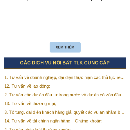
XEM THÊM
CÁC DỊCH VỤ NỔI BẬT TLK CUNG CẤP
1. Tư vấn về doanh nghiệp, đại diện thực hiện các thủ tục liên
quan tới doanh nghiệp;
12. Tư vấn về lao động;
2. Tư vấn các dự án đầu tư trong nước và dự án có vốn đầu
tư nước ngoài (FDI);
13. Tư vấn về thương mại;
3. Tố tụng, đại diện khách hàng giải quyết các vụ án nhằm bảo
vệ tối đa các quyền và lợi ích của khách hàng;
14. Tư vấn về tài chính ngân hàng – Chứng khoán;
4. Tư vấn pháp luật thường xuyên;