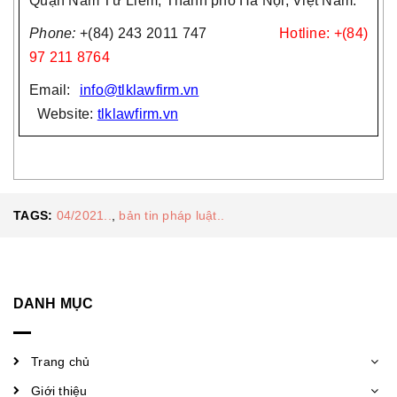
Quận Nam Từ Liêm, Thành phố Hà Nội, Việt Nam.
Phone:
+(84) 243 2011 747
Hotline: +(84)
97 211 8764
Email:
info@tlklawfirm.vn
Website:
tlklawfirm.vn
TAGS:
04/2021..
,
bản tin pháp luật..
DANH MỤC
Trang chủ
Giới thiệu