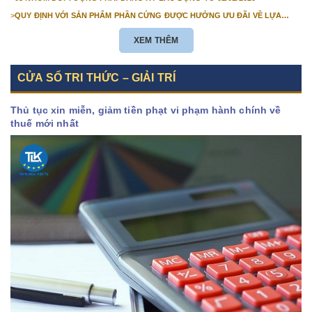
>
QUY ĐỊNH VỚI SẢN PHẨM PHẦN CỨNG ĐƯỢC HƯỞNG ƯU ĐÃI VỀ LỰA
CHỌN NHÀ THẦU TỪ 01/01/2026
XEM THÊM
CỬA SỔ TRI THỨC – GIẢI TRÍ
Thủ tục xin miễn, giảm tiền phạt vi phạm hành chính về
thuế mới nhất