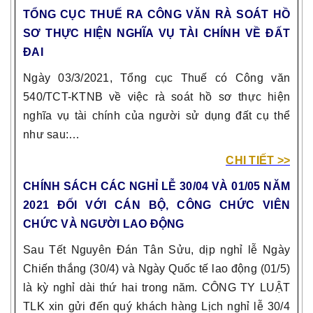
TỔNG CỤC THUẾ RA CÔNG VĂN RÀ SOÁT HỒ
SƠ THỰC HIỆN NGHĨA VỤ TÀI CHÍNH VỀ ĐẤT
ĐAI
Ngày 03/3/2021, Tổng cục Thuế có Công văn
540/TCT-KTNB về việc rà soát hồ sơ thực hiện
nghĩa vụ tài chính của người sử dụng đất cụ thể
như sau:…
CHI TIẾT >>
CHÍNH SÁCH CÁC NGHỈ LỄ 30/04 VÀ 01/05 NĂM
2021 ĐỐI VỚI CÁN BỘ, CÔNG CHỨC VIÊN
CHỨC VÀ NGƯỜI LAO ĐỘNG
Sau Tết Nguyên Đán Tân Sửu, dịp nghỉ lễ Ngày
Chiến thắng (30/4) và Ngày Quốc tế lao động (01/5)
là kỳ nghỉ dài thứ hai trong năm. CÔNG TY LUẬT
TLK xin gửi đến quý khách hàng Lịch nghỉ lễ 30/4