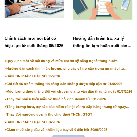
Chính sách mới nổi bật có
Hướng dẫn kiểm tra, xử lý
hiệu lực từ cuối tháng 06/2026
thông tin tạm hoãn xuất cảnh,
chưa cho nhập cảnh
>
Quy định mới về nội dung và mức chi thi kỹ năng nghề trong nước
>
Hướng dẫn cách tính mức lương, phụ cấp và trợ cấp trong quân đội từ
01/7/2026
>
BẢN TIN PHÁP LUẬT SỐ 05/2026
>
Chi tiết 06 nhóm thông tin công dân không được tiếp cận từ 01/9/2026
>
Mức lương theo tháng đối với chuyên gia tư vấn đấu thầu từ ngày 01/7/2026
>
Thay thế nhiều biểu mẫu về thuế hộ kinh doanh từ 13/5/2026
>
Tăng lương hưu, trợ cấp bảo hiểm xã hội và trợ cấp hằng tháng từ ngày
01/7/2026
>
Thay đổi ngưỡng doanh thu chịu thuế TNCN, GTGT
>
BẢN TIN PHÁP LUẬT SỐ 04/2026
>
Giảm thuế xăng dầu và nhiên liệu bay về 0 đến hết 30/06/2026