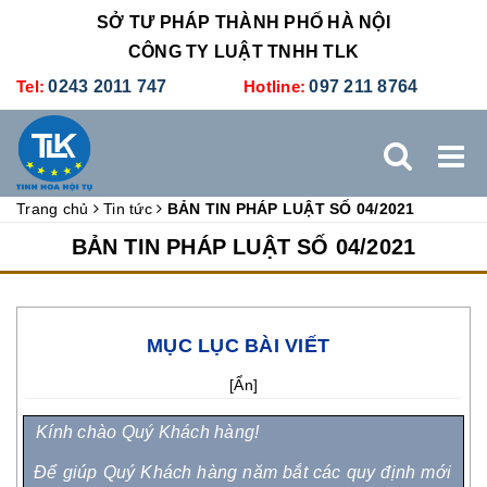
SỞ TƯ PHÁP THÀNH PHỐ HÀ NỘI
CÔNG TY LUẬT TNHH TLK
Tel:
0243 2011 747
Hotline:
097 211 8764
Trang chủ
Tin tức
BẢN TIN PHÁP LUẬT SỐ 04/2021
TRANG CHỦ
GIỚI THIỆU
DỊCH VỤ PHÁP LÝ
BẢN TIN PHÁP LUẬT SỐ 04/2021
DỊCH VỤ KẾ TOÁN - THUẾ
XÚC TIẾN THƯƠNG MẠI
MỤC LỤC BÀI VIẾT
BẢNG GIÁ
ĐÀO TẠO
TUYỂN DỤNG
LIÊN HỆ
[
Ẩn
]
Kính chào Quý Khách hàng!
Để giúp Quý Khách hàng năm bắt các quy định mới