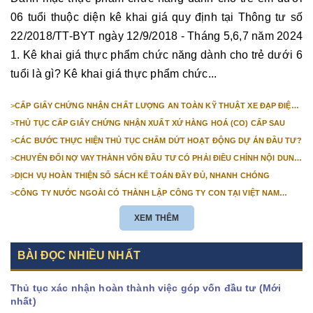
06 tuổi thuộc diện kê khai giá quy định tại Thông tư số
22/2018/TT-BYT ngày 12/9/2018 - Tháng 5,6,7 năm 2024
1. Kê khai giá thực phẩm chức năng dành cho trẻ dưới 6
tuổi là gì? Kê khai giá thực phẩm chức...
>
CẤP GIẤY CHỨNG NHẬN CHẤT LƯỢNG AN TOÀN KỸ THUẬT XE ĐẠP ĐIỆN
NHẬP KHẨU
>
THỦ TỤC CẤP GIẤY CHỨNG NHẬN XUẤT XỨ HÀNG HOÁ (CO) CẤP SAU
>
CÁC BƯỚC THỰC HIỆN THỦ TỤC CHẤM DỨT HOẠT ĐỘNG DỰ ÁN ĐẦU TƯ?
>
CHUYỂN ĐỔI NỢ VAY THÀNH VỐN ĐẦU TƯ CÓ PHẢI ĐIỀU CHỈNH NỘI DUNG
GIẤY CHỨNG NHẬN ĐĂNG KÝ ĐẦU TƯ KHÔNG?
>
DỊCH VỤ HOÀN THIỆN SỔ SÁCH KẾ TOÁN ĐẦY ĐỦ, NHANH CHÓNG
>
CÔNG TY NƯỚC NGOÀI CÓ THÀNH LẬP CÔNG TY CON TẠI VIỆT NAM
ĐƯỢC KHÔNG? NHỮNG ĐIỀU KIỆN ĐỂ CÔNG TY NƯỚC NGOÀI THÀNH LẬP
CÔNG TY CON TẠI VIỆT NAM?
XEM THÊM
BÀI ĐỌC NHIỀU NHẤT
Thủ tục xác nhận hoàn thành việc góp vốn đầu tư (Mới
nhất)