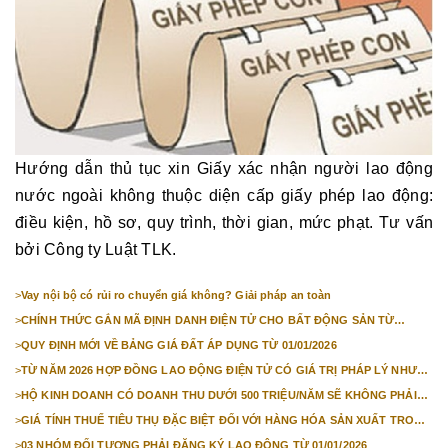
Hướng dẫn thủ tục xin Giấy xác nhận người lao động
nước ngoài không thuộc diện cấp giấy phép lao động:
điều kiện, hồ sơ, quy trình, thời gian, mức phạt. Tư vấn
bởi Công ty Luật TLK.
>
Vay nội bộ có rủi ro chuyển giá không? Giải pháp an toàn
>
CHÍNH THỨC GẮN MÃ ĐỊNH DANH ĐIỆN TỬ CHO BẤT ĐỘNG SẢN TỪ
1/3/2026
>
QUY ĐỊNH MỚI VỀ BẢNG GIÁ ĐẤT ÁP DỤNG TỪ 01/01/2026
>
TỪ NĂM 2026 HỢP ĐỒNG LAO ĐỘNG ĐIỆN TỬ CÓ GIÁ TRỊ PHÁP LÝ NHƯ
VĂN BẢN GIẤY
>
HỘ KINH DOANH CÓ DOANH THU DƯỚI 500 TRIỆU/NĂM SẼ KHÔNG PHẢI
NỘP THUẾ GIÁ TRỊ GIA TĂNG
>
GIÁ TÍNH THUẾ TIÊU THỤ ĐẶC BIỆT ĐỐI VỚI HÀNG HÓA SẢN XUẤT TRONG
NƯỚC NĂM 2026
>
03 NHÓM ĐỐI TƯỢNG PHẢI ĐĂNG KÝ LAO ĐỘNG TỪ 01/01/2026