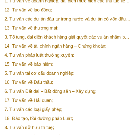
1. Tư vấn về doanh nghiệp, đại diện thực hiện các thủ tục liên
quan tới doanh nghiệp;
12. Tư vấn về lao động;
2. Tư vấn các dự án đầu tư trong nước và dự án có vốn đầu
tư nước ngoài (FDI);
13. Tư vấn về thương mại;
3. Tố tụng, đại diện khách hàng giải quyết các vụ án nhằm bảo
vệ tối đa các quyền và lợi ích của khách hàng;
14. Tư vấn về tài chính ngân hàng – Chứng khoán;
4. Tư vấn pháp luật thường xuyên;
15. Tư vấn về bảo hiểm;
5. Tư vấn tái cơ cấu doanh nghiệp;
16. Tư vấn về Đấu thầu;
6. Tư vấn Đất đai – Bất động sản – Xây dựng;
17. Tư vấn về Hải quan;
7. Tư vấn các loại giấy phép;
18. Đào tạo, bồi dưỡng pháp Luật;
8. Tư vấn sở hữu trí tuệ;