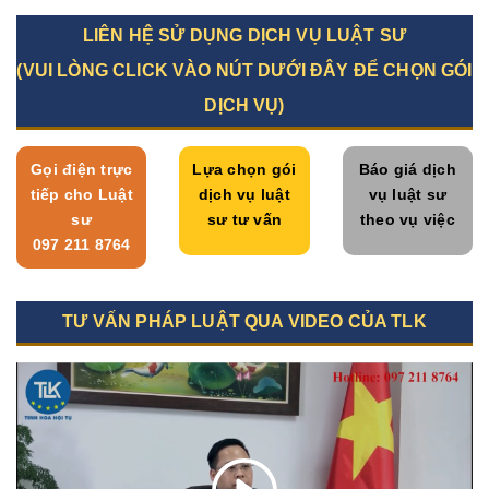
LIÊN HỆ SỬ DỤNG DỊCH VỤ LUẬT SƯ
(VUI LÒNG CLICK VÀO NÚT DƯỚI ĐÂY ĐỂ CHỌN GÓI
DỊCH VỤ)
Gọi điện trực
Lựa chọn gói
Báo giá dịch
tiếp cho Luật
dịch vụ luật
vụ luật sư
sư
sư tư vấn
theo vụ việc
097 211 8764
TƯ VẤN PHÁP LUẬT QUA VIDEO CỦA TLK