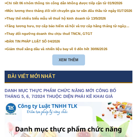
>
Chi tiết 06 nhóm thông tin công dân không được tiếp cận từ 01/9/2026
>
Mức lương theo tháng đối với chuyên gia tư vấn đấu thầu từ ngày 01/7/2026
>
Thay thế nhiều biểu mẫu về thuế hộ kinh doanh từ 13/5/2026
>
Tăng lương hưu, trợ cấp bảo hiểm xã hội và trợ cấp hằng tháng từ ngày
01/7/2026
>
Thay đổi ngưỡng doanh thu chịu thuế TNCN, GTGT
>
BẢN TIN PHÁP LUẬT SỐ 04/2026
>
Giảm thuế xăng dầu và nhiên liệu bay về 0 đến hết 30/06/2026
XEM THÊM
BÀI VIẾT MỚI NHẤT
DANH MỤC THỰC PHẨM CHỨC NĂNG MỚI CÔNG BỐ
THÁNG 5, 6, 7/2024 THUỘC DIỆN PHẢI KÊ KHAI GIÁ