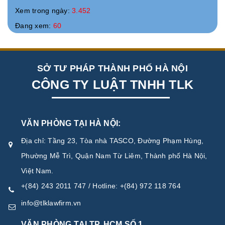
Xem trong ngày:
3.452
Đang xem:
60
SỞ TƯ PHÁP THÀNH PHỐ HÀ NỘI
CÔNG TY LUẬT TNHH TLK
VĂN PHÒNG TẠI HÀ NỘI:
Địa chỉ: Tầng 23, Tòa nhà TASCO, Đường Phạm Hùng,
Phường Mễ Trì, Quận Nam Từ Liêm, Thành phố Hà Nội,
Việt Nam.
+(84) 243 2011 747 / Hotline: +(84) 972 118 764
info@tlklawfirm.vn
VĂN PHÒNG TẠI TP. HCM SỐ 1