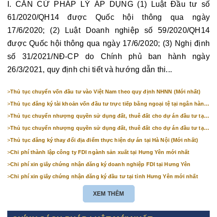
I. CĂN CỨ PHÁP LÝ ÁP DỤNG (1) Luật Đầu tư số
61/2020/QH14 được Quốc hội thông qua ngày
17/6/2020; (2) Luật Doanh nghiệp số 59/2020/QH14
được Quốc hội thông qua ngày 17/6/2020; (3) Nghị định
số 31/2021/NĐ-CP do Chính phủ ban hành ngày
26/3/2021, quy định chi tiết và hướng dẫn thi...
>
Thủ tục chuyển vốn đầu tư vào Việt Nam theo quy định NHNN (Mới nhất)
>
Thủ tục đăng ký tài khoản vốn đầu tư trực tiếp bằng ngoại tệ tại ngân hàng
(mới nhất)
>
Thủ tục chuyển nhượng quyền sử dụng đất, thuê đất cho dự án đầu tư tại
Bắc Ninh (mới nhất)
>
Thủ tục chuyển nhượng quyền sử dụng đất, thuê đất cho dự án đầu tư tại
Hà Nội (mới nhất)
>
Thủ tục đăng ký thay đổi địa điểm thực hiện dự án tại Hà Nội (Mới nhất)
>
Chi phí thành lập công ty FDI ngành sản xuất tại Hưng Yên mới nhất
>
Chi phí xin giấy chứng nhận đăng ký doanh nghiệp FDI tại Hưng Yên
>
Chi phí xin giấy chứng nhận đăng ký đầu tư tại tỉnh Hưng Yên mới nhất
XEM THÊM