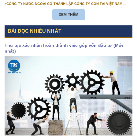
>
CÔNG TY NƯỚC NGOÀI CÓ THÀNH LẬP CÔNG TY CON TẠI VIỆT NAM
ĐƯỢC KHÔNG? NHỮNG ĐIỀU KIỆN ĐỂ CÔNG TY NƯỚC NGOÀI THÀNH LẬP
CÔNG TY CON TẠI VIỆT NAM?
XEM THÊM
BÀI ĐỌC NHIỀU NHẤT
Thủ tục xác nhận hoàn thành việc góp vốn đầu tư (Mới
nhất)