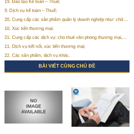
19. Đào tạo Kế toán – Thuế;
9. Dịch vụ kế toán – Thuế;
20. Cung cấp các sản phẩm quản lý doanh nghiệp như: chữ
ký số, hóa đơn điện tử, BHXH,…vv
10. Xúc tiến thương mại;
21. Cung cấp các dịch vụ: cho thuê văn phòng thương mại,
văn phòng ảo, văn phòng chia sẻ…vv
11. Dịch vụ kết nối, xúc tiến thương mại;
22. Các sản phẩm, dịch vụ khác.
BÀI VIẾT CÙNG CHỦ ĐỀ