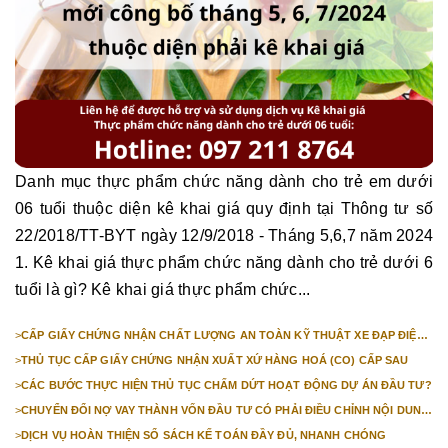
Danh mục thực phẩm chức năng dành cho trẻ em dưới
06 tuổi thuộc diện kê khai giá quy định tại Thông tư số
22/2018/TT-BYT ngày 12/9/2018 - Tháng 5,6,7 năm 2024
1. Kê khai giá thực phẩm chức năng dành cho trẻ dưới 6
tuổi là gì? Kê khai giá thực phẩm chức...
>
CẤP GIẤY CHỨNG NHẬN CHẤT LƯỢNG AN TOÀN KỸ THUẬT XE ĐẠP ĐIỆN
NHẬP KHẨU
>
THỦ TỤC CẤP GIẤY CHỨNG NHẬN XUẤT XỨ HÀNG HOÁ (CO) CẤP SAU
>
CÁC BƯỚC THỰC HIỆN THỦ TỤC CHẤM DỨT HOẠT ĐỘNG DỰ ÁN ĐẦU TƯ?
>
CHUYỂN ĐỔI NỢ VAY THÀNH VỐN ĐẦU TƯ CÓ PHẢI ĐIỀU CHỈNH NỘI DUNG
GIẤY CHỨNG NHẬN ĐĂNG KÝ ĐẦU TƯ KHÔNG?
>
DỊCH VỤ HOÀN THIỆN SỔ SÁCH KẾ TOÁN ĐẦY ĐỦ, NHANH CHÓNG