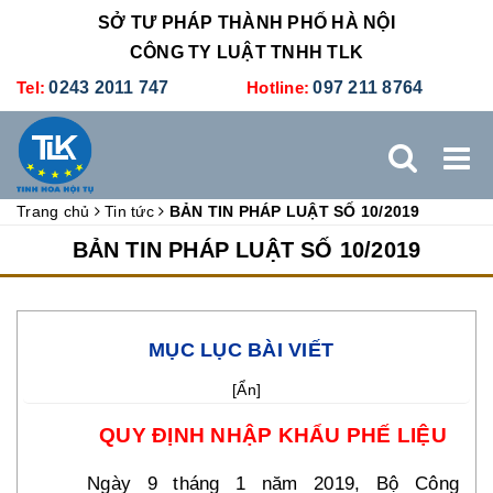
SỞ TƯ PHÁP THÀNH PHỐ HÀ NỘI
CÔNG TY LUẬT TNHH TLK
Tel:
0243 2011 747
Hotline:
097 211 8764
Trang chủ
Tin tức
BẢN TIN PHÁP LUẬT SỐ 10/2019
TRANG CHỦ
GIỚI THIỆU
DỊCH VỤ PHÁP LÝ
BẢN TIN PHÁP LUẬT SỐ 10/2019
DỊCH VỤ KẾ TOÁN - THUẾ
XÚC TIẾN THƯƠNG MẠI
MỤC LỤC BÀI VIẾT
BẢNG GIÁ
ĐÀO TẠO
TUYỂN DỤNG
LIÊN HỆ
[
Ẩn
]
QUY ĐỊNH NHẬP KHẨU PHẾ LIỆU
Ngày 9 tháng 1 năm 2019, Bộ Công