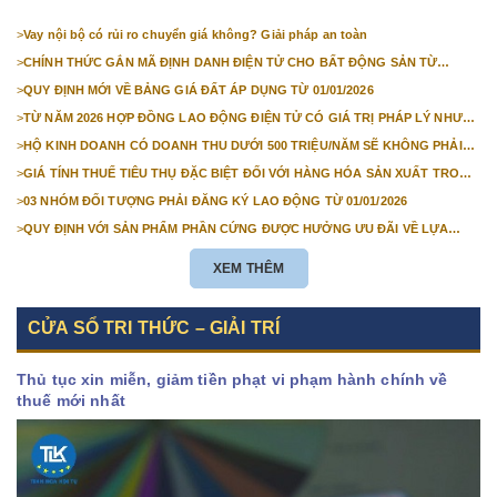
>
Vay nội bộ có rủi ro chuyển giá không? Giải pháp an toàn
>
CHÍNH THỨC GẮN MÃ ĐỊNH DANH ĐIỆN TỬ CHO BẤT ĐỘNG SẢN TỪ
1/3/2026
>
QUY ĐỊNH MỚI VỀ BẢNG GIÁ ĐẤT ÁP DỤNG TỪ 01/01/2026
>
TỪ NĂM 2026 HỢP ĐỒNG LAO ĐỘNG ĐIỆN TỬ CÓ GIÁ TRỊ PHÁP LÝ NHƯ
VĂN BẢN GIẤY
>
HỘ KINH DOANH CÓ DOANH THU DƯỚI 500 TRIỆU/NĂM SẼ KHÔNG PHẢI
NỘP THUẾ GIÁ TRỊ GIA TĂNG
>
GIÁ TÍNH THUẾ TIÊU THỤ ĐẶC BIỆT ĐỐI VỚI HÀNG HÓA SẢN XUẤT TRONG
NƯỚC NĂM 2026
>
03 NHÓM ĐỐI TƯỢNG PHẢI ĐĂNG KÝ LAO ĐỘNG TỪ 01/01/2026
>
QUY ĐỊNH VỚI SẢN PHẨM PHẦN CỨNG ĐƯỢC HƯỞNG ƯU ĐÃI VỀ LỰA
CHỌN NHÀ THẦU TỪ 01/01/2026
XEM THÊM
CỬA SỔ TRI THỨC – GIẢI TRÍ
Thủ tục xin miễn, giảm tiền phạt vi phạm hành chính về
thuế mới nhất