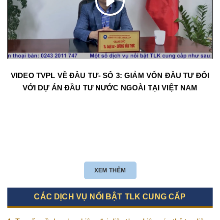
VIDEO TVPL VỀ ĐẦU TƯ- SỐ 3: GIẢM VỐN ĐẦU TƯ ĐỐI
VỚI DỰ ÁN ĐẦU TƯ NƯỚC NGOÀI TẠI VIỆT NAM
XEM THÊM
CÁC DỊCH VỤ NỔI BẬT TLK CUNG CẤP