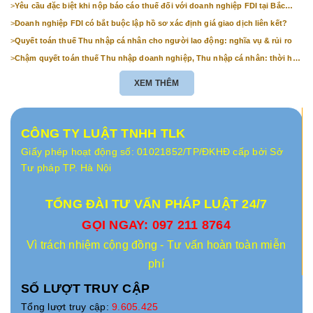
>
Yêu cầu đặc biệt khi nộp báo cáo thuế đối với doanh nghiệp FDI tại Bắc
Ninh
>
Doanh nghiệp FDI có bắt buộc lập hồ sơ xác định giá giao dịch liên kết?
>
Quyết toán thuế Thu nhập cá nhân cho người lao động: nghĩa vụ & rủi ro
>
Chậm quyết toán thuế Thu nhập doanh nghiệp, Thu nhập cá nhân: thời hạn
& mức phạt
XEM THÊM
CÔNG TY LUẬT TNHH TLK
Giấy phép hoạt động số: 01021852/TP/ĐKHĐ cấp bởi Sở
Tư pháp TP. Hà Nội
TỔNG ĐÀI TƯ VẤN PHÁP LUẬT 24/7
GỌI NGAY: 097 211 8764
Vì trách nhiệm cộng đồng - Tư vấn hoàn toàn miễn
phí
SỐ LƯỢT TRUY CẬP
Tổng lượt truy cập:
9.605.425