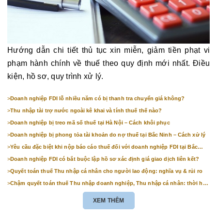
Hướng dẫn chi tiết thủ tục xin miễn, giảm tiền phạt vi
phạm hành chính về thuế theo quy định mới nhất. Điều
kiện, hồ sơ, quy trình xử lý.
>
Doanh nghiệp FDI lỗ nhiều năm có bị thanh tra chuyển giá không?
>
Thu nhập tài trợ nước ngoài kê khai và tính thuế thế nào?
>
Doanh nghiệp bị treo mã số thuế tại Hà Nội – Cách khôi phục
>
Doanh nghiệp bị phong tỏa tài khoản do nợ thuế tại Bắc Ninh – Cách xử lý
>
Yêu cầu đặc biệt khi nộp báo cáo thuế đối với doanh nghiệp FDI tại Bắc
Ninh
>
Doanh nghiệp FDI có bắt buộc lập hồ sơ xác định giá giao dịch liên kết?
>
Quyết toán thuế Thu nhập cá nhân cho người lao động: nghĩa vụ & rủi ro
>
Chậm quyết toán thuế Thu nhập doanh nghiệp, Thu nhập cá nhân: thời hạn
& mức phạt
XEM THÊM