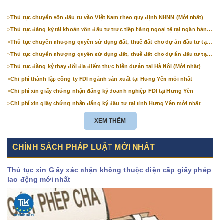
>
Thủ tục chuyển vốn đầu tư vào Việt Nam theo quy định NHNN (Mới nhất)
>
Thủ tục đăng ký tài khoản vốn đầu tư trực tiếp bằng ngoại tệ tại ngân hàng
(mới nhất)
>
Thủ tục chuyển nhượng quyền sử dụng đất, thuê đất cho dự án đầu tư tại
Bắc Ninh (mới nhất)
>
Thủ tục chuyển nhượng quyền sử dụng đất, thuê đất cho dự án đầu tư tại
Hà Nội (mới nhất)
>
Thủ tục đăng ký thay đổi địa điểm thực hiện dự án tại Hà Nội (Mới nhất)
>
Chi phí thành lập công ty FDI ngành sản xuất tại Hưng Yên mới nhất
>
Chi phí xin giấy chứng nhận đăng ký doanh nghiệp FDI tại Hưng Yên
>
Chi phí xin giấy chứng nhận đăng ký đầu tư tại tỉnh Hưng Yên mới nhất
XEM THÊM
CHÍNH SÁCH PHÁP LUẬT MỚI NHẤT
Thủ tục xin Giấy xác nhận không thuộc diện cấp giấy phép
lao động mới nhất