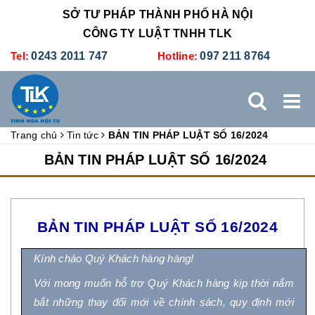
SỞ TƯ PHÁP THÀNH PHỐ HÀ NỘI
CÔNG TY LUẬT TNHH TLK
Tel:
0243 2011 747
Hotline:
097 211 8764
Trang chủ
Tin tức
BẢN TIN PHÁP LUẬT SỐ 16/2024
TRANG CHỦ
GIỚI THIỆU
DỊCH VỤ PHÁP LÝ
BẢN TIN PHÁP LUẬT SỐ 16/2024
DỊCH VỤ KẾ TOÁN - THUẾ
XÚC TIẾN THƯƠNG MẠI
BẢN TIN PHÁP LUẬT SỐ
16
/2024
BẢNG GIÁ
ĐÀO TẠO
TUYỂN DỤNG
LIÊN HỆ
Kính chào Quý Khách hàng hàng!
Với mong muốn hỗ trợ
Quý Khách hàng
kịp thời
nắm
bắt
những thay đổi mới về chính sách,
quy định mới