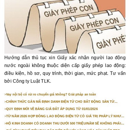
Hướng dẫn thủ tục xin Giấy xác nhận người lao động
nước ngoài không thuộc diện cấp giấy phép lao động:
điều kiện, hồ sơ, quy trình, thời gian, mức phạt. Tư vấn
bởi Công ty Luật TLK.
>
Vay nội bộ có rủi ro chuyển giá không? Giải pháp an toàn
>
CHÍNH THỨC GẮN MÃ ĐỊNH DANH ĐIỆN TỬ CHO BẤT ĐỘNG SẢN TỪ
1/3/2026
>
QUY ĐỊNH MỚI VỀ BẢNG GIÁ ĐẤT ÁP DỤNG TỪ 01/01/2026
>
TỪ NĂM 2026 HỢP ĐỒNG LAO ĐỘNG ĐIỆN TỬ CÓ GIÁ TRỊ PHÁP LÝ NHƯ
VĂN BẢN GIẤY
>
HỘ KINH DOANH CÓ DOANH THU DƯỚI 500 TRIỆU/NĂM SẼ KHÔNG PHẢI
NỘP THUẾ GIÁ TRỊ GIA TĂNG