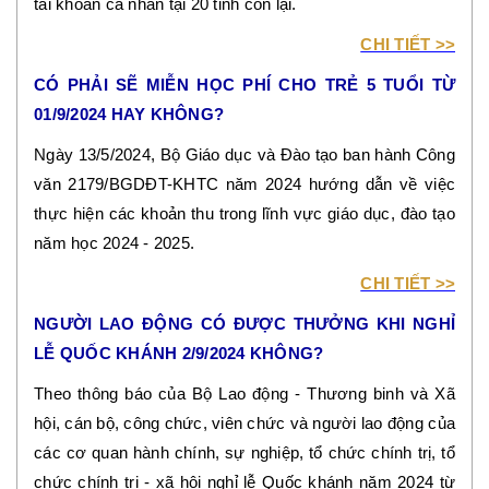
tài khoản cá nhân tại 20 tỉnh còn lại
.
CHI TIẾT >>
CÓ PHẢI SẼ MIỄN HỌC PHÍ CHO TRẺ 5 TUỔI TỪ
01/9/2024 HAY KHÔNG?
Ngày 13/5/2024, Bộ Giáo dục và Đào tạo ban hành Công
văn 2179/BGDĐT-KHTC năm 2024 hướng dẫn về việc
thực hiện các khoản thu trong lĩnh vực giáo dục, đào tạo
năm học 2024 - 2025.
CHI TIẾT >>
NGƯỜI LAO ĐỘNG CÓ ĐƯỢC THƯỞNG KHI NGHỈ
LỄ QUỐC KHÁNH 2/9/2024 KHÔNG?
Theo thông báo của Bộ Lao động - Thương binh và Xã
hội, cán bộ, công chức, viên chức và người lao động của
các cơ quan hành chính, sự nghiệp, tổ chức chính trị, tổ
chức chính trị - xã hội nghỉ lễ Quốc khánh năm 2024 từ