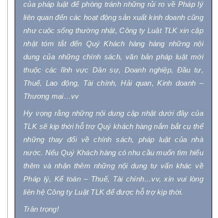
của pháp luật
để
phòng tránh
những
rủi ro về Pháp lý
liên quan đến các hoạt động sản xuất kinh doanh
cũng
như cuộc sống thường nhật,
Công ty Luật
TLK xin cập
nhật tóm tắt đến Quý Khách hàng hàng những nội
dung của
những chính sách,
văn bản pháp luật mới
t
huộc
các lĩnh vực
Dân sự,
Doanh nghiệp, Đầu tư,
Thuế, Lao động, Tài chính, Hải quan,
Kinh doanh –
Thương mại
…
vv
Hy vọng
rằng
những
nội dung cập nhật
dưới đây
của
TLK
sẽ kịp thời hỗ trợ Quý khách hàng nắm bắt cụ thể
những thay đổi về chính sách, pháp luật của nhà
nước
. Nếu Quý Khách hàng có nhu cầu muốn
tìm hiểu
thêm
và nhận thêm
những nội dung
tư vấn khác về
Pháp lý, Kế toán – Thuế,
Tài chính
…
vv, xin
v
ui lòng
liên hệ
Công ty Luật
TLK để được
hỗ trợ kịp thời
.
Trân trọng!