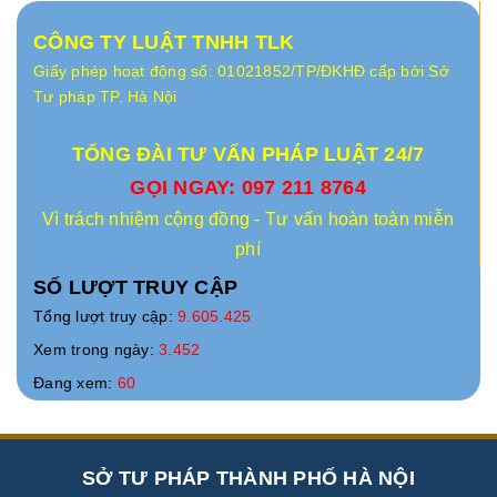
CÔNG TY LUẬT TNHH TLK
Giấy phép hoạt động số: 01021852/TP/ĐKHĐ cấp bởi Sở
Tư pháp TP. Hà Nội
TỔNG ĐÀI TƯ VẤN PHÁP LUẬT 24/7
GỌI NGAY: 097 211 8764
Vì trách nhiệm cộng đồng - Tư vấn hoàn toàn miễn
phí
SỐ LƯỢT TRUY CẬP
Tổng lượt truy cập:
9.605.425
Xem trong ngày:
3.452
Đang xem:
60
SỞ TƯ PHÁP THÀNH PHỐ HÀ NỘI