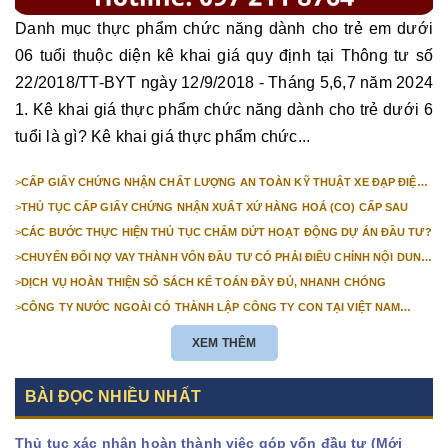
Danh mục thực phẩm chức năng dành cho trẻ em dưới
06 tuổi thuộc diện kê khai giá quy định tại Thông tư số
22/2018/TT-BYT ngày 12/9/2018 - Tháng 5,6,7 năm 2024
1. Kê khai giá thực phẩm chức năng dành cho trẻ dưới 6
tuổi là gì? Kê khai giá thực phẩm chức...
>
CẤP GIẤY CHỨNG NHẬN CHẤT LƯỢNG AN TOÀN KỸ THUẬT XE ĐẠP ĐIỆN
NHẬP KHẨU
>
THỦ TỤC CẤP GIẤY CHỨNG NHẬN XUẤT XỨ HÀNG HOÁ (CO) CẤP SAU
>
CÁC BƯỚC THỰC HIỆN THỦ TỤC CHẤM DỨT HOẠT ĐỘNG DỰ ÁN ĐẦU TƯ?
>
CHUYỂN ĐỔI NỢ VAY THÀNH VỐN ĐẦU TƯ CÓ PHẢI ĐIỀU CHỈNH NỘI DUNG
GIẤY CHỨNG NHẬN ĐĂNG KÝ ĐẦU TƯ KHÔNG?
>
DỊCH VỤ HOÀN THIỆN SỔ SÁCH KẾ TOÁN ĐẦY ĐỦ, NHANH CHÓNG
>
CÔNG TY NƯỚC NGOÀI CÓ THÀNH LẬP CÔNG TY CON TẠI VIỆT NAM
ĐƯỢC KHÔNG? NHỮNG ĐIỀU KIỆN ĐỂ CÔNG TY NƯỚC NGOÀI THÀNH LẬP
CÔNG TY CON TẠI VIỆT NAM?
XEM THÊM
BÀI ĐỌC NHIỀU NHẤT
Thủ tục xác nhận hoàn thành việc góp vốn đầu tư (Mới