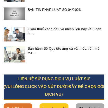
BẢN TIN PHÁP LUẬT SỐ 04/2026.
Giảm thuế xăng dầu và nhiên liệu bay về 0 đến
h....
Ban hành Bộ Quy tắc ứng xử văn hóa trên môi
trư....
LIÊN HỆ SỬ DỤNG DỊCH VỤ LUẬT SƯ
(VUI LÒNG CLICK VÀO NÚT DƯỚI ĐÂY ĐỂ CHỌN GÓI
DỊCH VỤ)