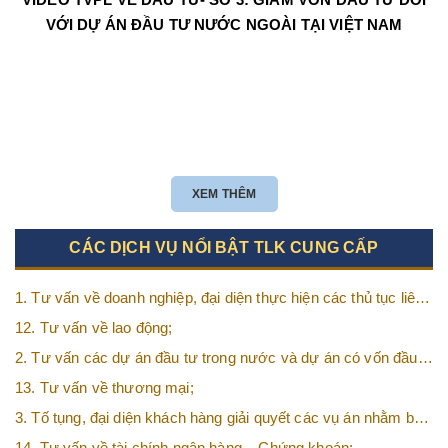
VỚI DỰ ÁN ĐẦU TƯ NƯỚC NGOÀI TẠI VIỆT NAM
XEM THÊM
CÁC DỊCH VỤ NỔI BẬT TLK CUNG CẤP
1. Tư vấn về doanh nghiệp, đại diện thực hiện các thủ tục liên
quan tới doanh nghiệp;
12. Tư vấn về lao động;
2. Tư vấn các dự án đầu tư trong nước và dự án có vốn đầu
tư nước ngoài (FDI);
13. Tư vấn về thương mại;
3. Tố tụng, đại diện khách hàng giải quyết các vụ án nhằm bảo
vệ tối đa các quyền và lợi ích của khách hàng;
14. Tư vấn về tài chính ngân hàng – Chứng khoán;