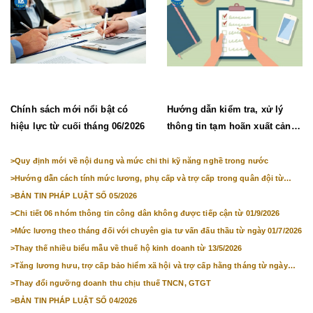
Chính sách mới nổi bật có
Hướng dẫn kiểm tra, xử lý
hiệu lực từ cuối tháng 06/2026
thông tin tạm hoãn xuất cảnh,
chưa cho nhập cảnh
>
Quy định mới về nội dung và mức chi thi kỹ năng nghề trong nước
>
Hướng dẫn cách tính mức lương, phụ cấp và trợ cấp trong quân đội từ
01/7/2026
>
BẢN TIN PHÁP LUẬT SỐ 05/2026
>
Chi tiết 06 nhóm thông tin công dân không được tiếp cận từ 01/9/2026
>
Mức lương theo tháng đối với chuyên gia tư vấn đấu thầu từ ngày 01/7/2026
>
Thay thế nhiều biểu mẫu về thuế hộ kinh doanh từ 13/5/2026
>
Tăng lương hưu, trợ cấp bảo hiểm xã hội và trợ cấp hằng tháng từ ngày
01/7/2026
>
Thay đổi ngưỡng doanh thu chịu thuế TNCN, GTGT
>
BẢN TIN PHÁP LUẬT SỐ 04/2026