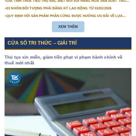
>
GIÁ TÍNH THUẾ TIÊU THỤ ĐẶC BIỆT ĐỐI VỚI HÀNG HÓA SẢN XUẤT TRONG
NƯỚC NĂM 2026
>
03 NHÓM ĐỐI TƯỢNG PHẢI ĐĂNG KÝ LAO ĐỘNG TỪ 01/01/2026
>
QUY ĐỊNH VỚI SẢN PHẨM PHẦN CỨNG ĐƯỢC HƯỞNG ƯU ĐÃI VỀ LỰA
CHỌN NHÀ THẦU TỪ 01/01/2026
XEM THÊM
CỬA SỔ TRI THỨC – GIẢI TRÍ
Thủ tục xin miễn, giảm tiền phạt vi phạm hành chính về
thuế mới nhất