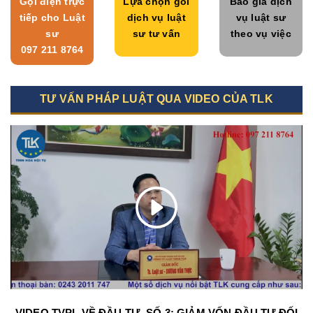
Gọi điện trực
Lựa chọn gói
Báo giá dịch
tiếp cho Luật
dịch vụ luật
vụ luật sư
sư
sư tư vấn
theo vụ việc
097 211 8764
TƯ VẤN PHÁP LUẬT QUA VIDEO CỦA TLK
VIDEO TVPL VỀ ĐẦU TƯ- SỐ 3: GIẢM VỐN ĐẦU TƯ ĐỐI