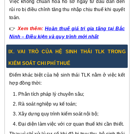
Việc không chuẩn hóa hồ sơ ngay từ đầu dẫn đến
rủi ro bị điều chỉnh tăng thu nhập chịu thuế khi quyết
toán.
👉
Xem thêm:
Hoàn thuế giá trị gia tăng tại Bắc
Ninh – Điều kiện và quy trình mới nhất
IX. VAI TRÒ CỦA HỆ SINH THÁI TLK TRONG
KIỂM SOÁT CHI PHÍ THUẾ
Điểm khác biệt của hệ sinh thái TLK nằm ở việc kết
hợp đồng thời:
Phân tích pháp lý chuyên sâu;
Rà soát nghiệp vụ kế toán;
Xây dựng quy trình kiểm soát nội bộ;
Đại diện làm việc với cơ quan thuế khi cần thiết.
Thay vì chỉ xử lý sự cố khi đã bị truy thu, hệ sinh thái