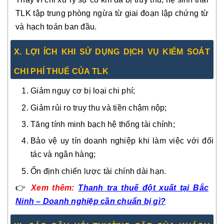
TLK tập trung phòng ngừa từ giai đoạn lập chứng từ
và hạch toán ban đầu.
X. LỢI ÍCH KHI SỬ DỤNG DỊCH VỤ KIỂM SOÁT
CHI PHÍ THUẾ CỦA TLK
Giảm nguy cơ bị loại chi phí;
Giảm rủi ro truy thu và tiền chậm nộp;
Tăng tính minh bạch hệ thống tài chính;
Bảo vệ uy tín doanh nghiệp khi làm việc với đối
tác và ngân hàng;
Ổn định chiến lược tài chính dài hạn.
👉
Xem thêm:
Thanh tra thuế đột xuất tại Bắc
Ninh – Doanh nghiệp cần chuẩn bị gì?