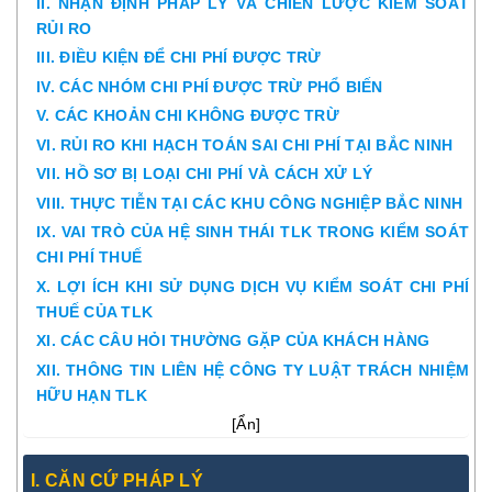
II. NHẬN ĐỊNH PHÁP LÝ VÀ CHIẾN LƯỢC KIỂM SOÁT
RỦI RO
III. ĐIỀU KIỆN ĐỂ CHI PHÍ ĐƯỢC TRỪ
IV. CÁC NHÓM CHI PHÍ ĐƯỢC TRỪ PHỔ BIẾN
V. CÁC KHOẢN CHI KHÔNG ĐƯỢC TRỪ
VI. RỦI RO KHI HẠCH TOÁN SAI CHI PHÍ TẠI BẮC NINH
VII. HỒ SƠ BỊ LOẠI CHI PHÍ VÀ CÁCH XỬ LÝ
VIII. THỰC TIỄN TẠI CÁC KHU CÔNG NGHIỆP BẮC NINH
IX. VAI TRÒ CỦA HỆ SINH THÁI TLK TRONG KIỂM SOÁT
CHI PHÍ THUẾ
X. LỢI ÍCH KHI SỬ DỤNG DỊCH VỤ KIỂM SOÁT CHI PHÍ
THUẾ CỦA TLK
XI. CÁC CÂU HỎI THƯỜNG GẶP CỦA KHÁCH HÀNG
XII. THÔNG TIN LIÊN HỆ CÔNG TY LUẬT TRÁCH NHIỆM
HỮU HẠN TLK
[
Ẩn
]
I. CĂN CỨ PHÁP LÝ