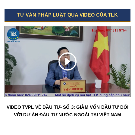
TƯ VẤN PHÁP LUẬT QUA VIDEO CỦA TLK
VIDEO TVPL VỀ ĐẦU TƯ- SỐ 3: GIẢM VỐN ĐẦU TƯ ĐỐI
VỚI DỰ ÁN ĐẦU TƯ NƯỚC NGOÀI TẠI VIỆT NAM