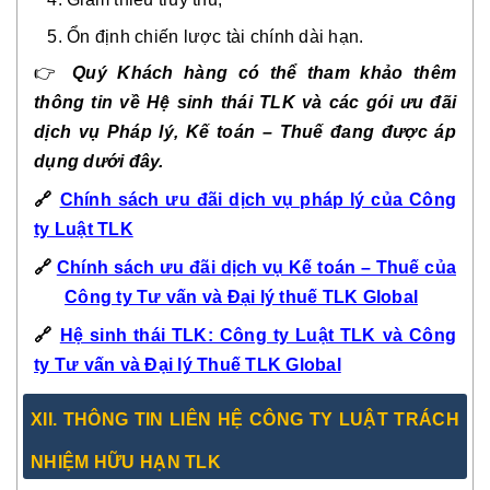
Ổn định chiến lược tài chính dài hạn.
👉
Quý Khách hàng có thể tham khảo thêm
thông tin về Hệ sinh thái TLK và các gói ưu đãi
dịch vụ Pháp lý, Kế toán – Thuế đang được áp
dụng dưới đây.
🔗
Chính sách ưu đãi dịch vụ pháp lý của Công
ty Luật TLK
🔗
Chính sách ưu đãi dịch vụ Kế toán – Thuế của
Công ty Tư vấn và Đại lý thuế TLK Global
🔗
Hệ sinh thái TLK: Công ty Luật TLK và Công
ty Tư vấn và Đại lý Thuế TLK Global
XII. THÔNG TIN LIÊN HỆ CÔNG TY LUẬT TRÁCH
NHIỆM HỮU HẠN TLK