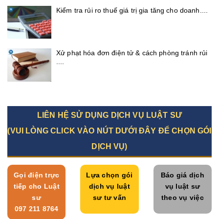
Kiểm tra rủi ro thuế giá trị gia tăng cho doanh....
Xử phạt hóa đơn điện tử & cách phòng tránh rủi
....
LIÊN HỆ SỬ DỤNG DỊCH VỤ LUẬT SƯ
(VUI LÒNG CLICK VÀO NÚT DƯỚI ĐÂY ĐỂ CHỌN GÓI
DỊCH VỤ)
Gọi điện trực
Lựa chọn gói
Báo giá dịch
tiếp cho Luật
dịch vụ luật
vụ luật sư
sư
sư tư vấn
theo vụ việc
097 211 8764