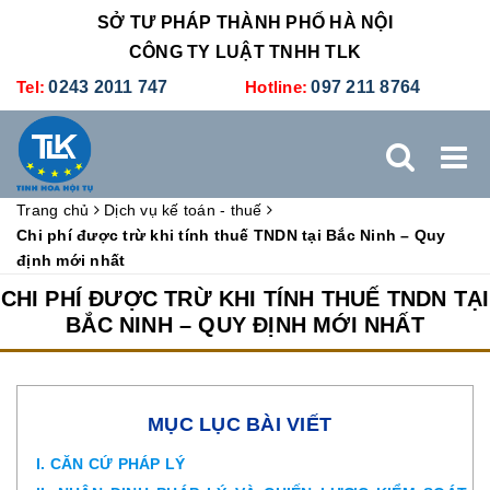
SỞ TƯ PHÁP THÀNH PHỐ HÀ NỘI
CÔNG TY LUẬT TNHH TLK
Tel:
0243 2011 747
Hotline:
097 211 8764
Trang chủ
Dịch vụ kế toán - thuế
TRANG CHỦ
GIỚI THIỆU
DỊCH VỤ PHÁP LÝ
Chi phí được trừ khi tính thuế TNDN tại Bắc Ninh – Quy
định mới nhất
DỊCH VỤ KẾ TOÁN - THUẾ
XÚC TIẾN THƯƠNG MẠI
CHI PHÍ ĐƯỢC TRỪ KHI TÍNH THUẾ TNDN TẠI
BẮC NINH – QUY ĐỊNH MỚI NHẤT
BẢNG GIÁ
ĐÀO TẠO
TUYỂN DỤNG
LIÊN HỆ
MỤC LỤC BÀI VIẾT
I. CĂN CỨ PHÁP LÝ