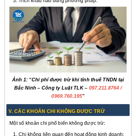
Trích khấu hao đúng phương pháp.
Ảnh 1: “Chi phí được trừ khi tính thuế TNDN tại
Bắc Ninh – Công ty Luật TLK –
097.211.8764
/
0969.760.195
”
V. CÁC KHOẢN CHI KHÔNG ĐƯỢC TRỪ
Một số khoản chi phổ biến không được trừ:
Chi không liên quan đến hoạt động kinh doanh;