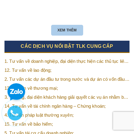
XEM THÊM
CÁC DỊCH VỤ NỔI BẬT TLK CUNG CẤP
1. Tư vấn về doanh nghiệp, đại diện thực hiện các thủ tục liên
quan tới doanh nghiệp;
12. Tư vấn về lao động;
2. Tư vấn các dự án đầu tư trong nước và dự án có vốn đầu
tư nước ngoài (FDI);
13. Tư vấn về thương mại;
3. Tố tụng, đại diện khách hàng giải quyết các vụ án nhằm bảo
vệ tối đa các quyền và lợi ích của khách hàng;
14. Tư vấn về tài chính ngân hàng – Chứng khoán;
4. Tư vấn pháp luật thường xuyên;
15. Tư vấn về bảo hiểm;
5. Tư vấn tái cơ cấu doanh nghiệp;