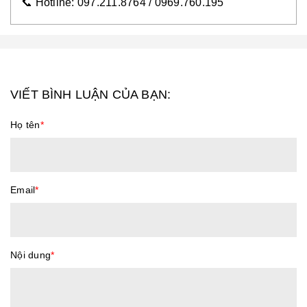
📞 Hotline: 097.211.8764 / 0969.760.195
VIẾT BÌNH LUẬN CỦA BẠN:
Họ tên
*
Email
*
Nội dung
*