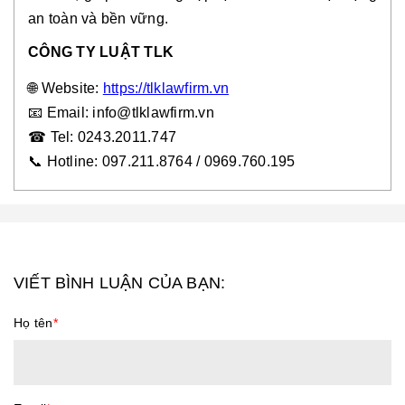
an toàn và bền vững.
CÔNG TY LUẬT TLK
🌐 Website:
https://tlklawfirm.vn
📧
Email: info@tlklawfirm.vn
☎
Tel: 0243.2011.747
📞 Hotline: 097.211.8764 / 0969.760.195
VIẾT BÌNH LUẬN CỦA BẠN:
Họ tên
*