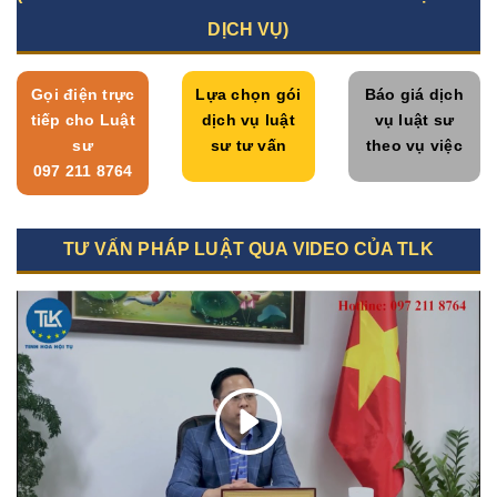
DỊCH VỤ)
Gọi điện trực
Lựa chọn gói
Báo giá dịch
tiếp cho Luật
dịch vụ luật
vụ luật sư
sư
sư tư vấn
theo vụ việc
097 211 8764
TƯ VẤN PHÁP LUẬT QUA VIDEO CỦA TLK