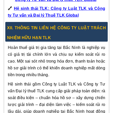
🔗
Hệ sinh thái TLK: Công ty Luật TLK và Công
ty Tư vấn và Đại lý Thuế TLK Global
XII. THÔNG TIN LIÊN HỆ CÔNG TY LUẬT TRÁCH
NHIỆM HỮU HẠN TLK
Hoàn thuế giá trị gia tăng tại Bắc Ninh là nghiệp vụ
có giá trị tài chính lớn và chịu sự kiểm soát rủi ro
cao. Một sai sót nhỏ trong hóa đơn, thanh toán hoặc
hồ sơ giải trình có thể khiến doanh nghiệp mất dòng
tiền trong nhiều tháng.
Hệ sinh thái gồm Công ty Luật TLK và Công ty Tư
vấn Đại lý thuế TLK cung cấp giải pháp toàn diện: rà
soát điều kiện – chuẩn hóa hồ sơ – xây dựng chiến
lược giải trình – đại diện làm việc – kiểm soát rủi ro
lâu dài, giúp doanh nghiệp tại Bắc Ninh hoạt động