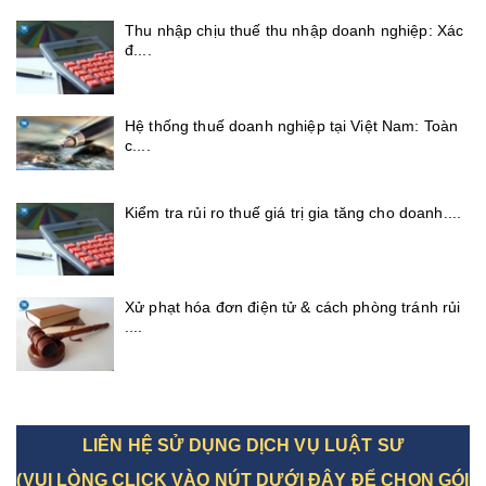
Thu nhập chịu thuế thu nhập doanh nghiệp: Xác
đ....
Hệ thống thuế doanh nghiệp tại Việt Nam: Toàn
c....
Kiểm tra rủi ro thuế giá trị gia tăng cho doanh....
Xử phạt hóa đơn điện tử & cách phòng tránh rủi
....
LIÊN HỆ SỬ DỤNG DỊCH VỤ LUẬT SƯ
(VUI LÒNG CLICK VÀO NÚT DƯỚI ĐÂY ĐỂ CHỌN GÓI