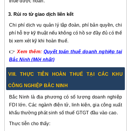
thuế được hoàn.
3. Rủi ro từ giao dịch liên kết
Chi phí dịch vụ quản lý tập đoàn, phí bản quyền, chi
phí hỗ trợ kỹ thuật nếu không có hồ sơ đầy đủ có thể
bị xem xét kỹ khi hoàn thuế.
👉
Xem thêm:
Quyết toán thuế doanh nghiệp tại
Bắc Ninh (Mới nhất)
VIII. THỰC TIỄN HOÀN THUẾ TẠI CÁC KHU
CÔNG NGHIỆP BẮC NINH
Bắc Ninh là địa phương có số lượng doanh nghiệp
FDI lớn. Các ngành điện tử, linh kiện, gia công xuất
khẩu thường phát sinh số thuế GTGT đầu vào cao.
Thực tiễn cho thấy: