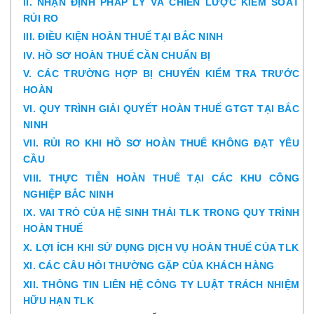
II. NHẬN ĐỊNH PHÁP LÝ VÀ CHIẾN LƯỢC KIỂM SOÁT
RỦI RO
III. ĐIỀU KIỆN HOÀN THUẾ TẠI BẮC NINH
IV. HỒ SƠ HOÀN THUẾ CẦN CHUẨN BỊ
V. CÁC TRƯỜNG HỢP BỊ CHUYỂN KIỂM TRA TRƯỚC
HOÀN
VI. QUY TRÌNH GIẢI QUYẾT HOÀN THUẾ GTGT TẠI BẮC
NINH
VII. RỦI RO KHI HỒ SƠ HOÀN THUẾ KHÔNG ĐẠT YÊU
CẦU
VIII. THỰC TIỄN HOÀN THUẾ TẠI CÁC KHU CÔNG
NGHIỆP BẮC NINH
IX. VAI TRÒ CỦA HỆ SINH THÁI TLK TRONG QUY TRÌNH
HOÀN THUẾ
X. LỢI ÍCH KHI SỬ DỤNG DỊCH VỤ HOÀN THUẾ CỦA TLK
XI. CÁC CÂU HỎI THƯỜNG GẶP CỦA KHÁCH HÀNG
XII. THÔNG TIN LIÊN HỆ CÔNG TY LUẬT TRÁCH NHIỆM
HỮU HẠN TLK