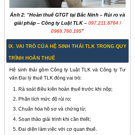
Ảnh 2: “Hoàn thuế GTGT tại Bắc Ninh – Rủi ro và
giải pháp – Công ty Luật TLK –
097.211.8764
/
0969.760.195
”
IX. VAI TRÒ CỦA HỆ SINH THÁI TLK TRONG QUY
TRÌNH HOÀN THUẾ
Hệ sinh thái gồm Công ty Luật TLK và Công ty Tư
vấn Đại lý thuế TLK đóng vai trò:
Rà soát điều kiện hoàn thuế trước khi nộp;
Phân tích mức độ rủi ro;
Chuẩn hóa hồ sơ và chứng từ;
Soạn thảo giải trình khi cần thiết;
Đại diện làm việc với cơ quan thuế.