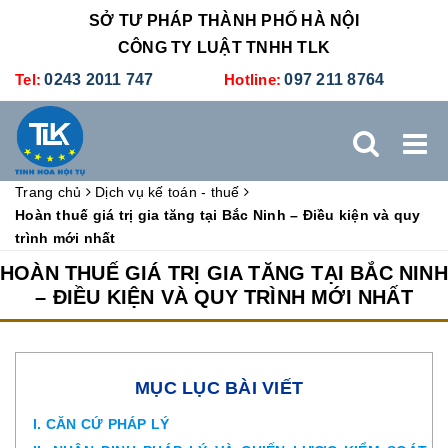
SỞ TƯ PHÁP THÀNH PHỐ HÀ NỘI
CÔNG TY LUẬT TNHH TLK
Tel:
0243 2011 747
Hotline:
097 211 8764
Trang chủ
Dịch vụ kế toán - thuế
TRANG CHỦ
GIỚI THIỆU
DỊCH VỤ PHÁP LÝ
Hoàn thuế giá trị gia tăng tại Bắc Ninh – Điều kiện và quy
trình mới nhất
DỊCH VỤ KẾ TOÁN - THUẾ
XÚC TIẾN THƯƠNG MẠI
HOÀN THUẾ GIÁ TRỊ GIA TĂNG TẠI BẮC NINH
– ĐIỀU KIỆN VÀ QUY TRÌNH MỚI NHẤT
BẢNG GIÁ
ĐÀO TẠO
TUYỂN DỤNG
LIÊN HỆ
MỤC LỤC BÀI VIẾT
I. CĂN CỨ PHÁP LÝ