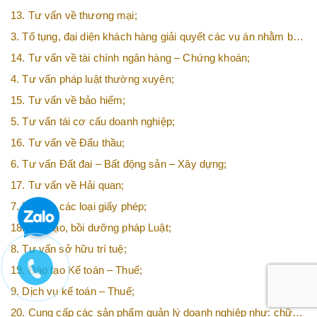
tư nước ngoài (FDI);
13. Tư vấn về thương mại;
3. Tố tụng, đại diện khách hàng giải quyết các vụ án nhằm bảo
vệ tối đa các quyền và lợi ích của khách hàng;
14. Tư vấn về tài chính ngân hàng – Chứng khoán;
4. Tư vấn pháp luật thường xuyên;
15. Tư vấn về bảo hiểm;
5. Tư vấn tái cơ cấu doanh nghiệp;
16. Tư vấn về Đấu thầu;
6. Tư vấn Đất đai – Bất động sản – Xây dựng;
17. Tư vấn về Hải quan;
7. Tư vấn các loại giấy phép;
18. Đào tạo, bồi dưỡng pháp Luật;
8. Tư vấn sở hữu trí tuệ;
19. Đào tạo Kế toán – Thuế;
9. Dịch vụ kế toán – Thuế;
20. Cung cấp các sản phẩm quản lý doanh nghiệp như: chữ