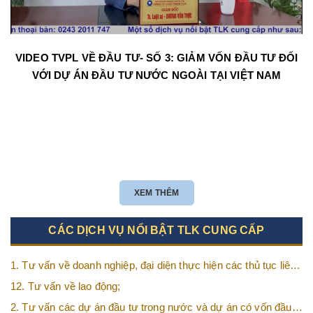
VIDEO TVPL VỀ ĐẦU TƯ- SỐ 3: GIẢM VỐN ĐẦU TƯ ĐỐI
VỚI DỰ ÁN ĐẦU TƯ NƯỚC NGOÀI TẠI VIỆT NAM
XEM THÊM
CÁC DỊCH VỤ NỔI BẬT TLK CUNG CẤP
1. Tư vấn về doanh nghiệp, đại diện thực hiện các thủ tục liên
quan tới doanh nghiệp;
12. Tư vấn về lao động;
2. Tư vấn các dự án đầu tư trong nước và dự án có vốn đầu