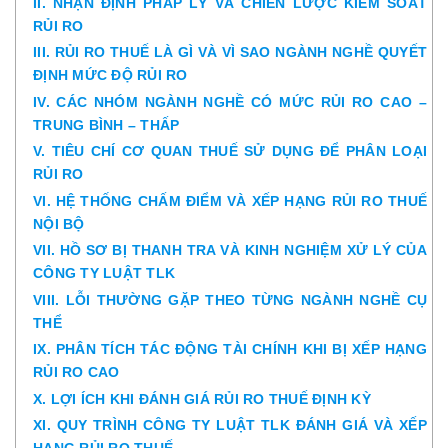
II. NHẬN ĐỊNH PHÁP LÝ VÀ CHIẾN LƯỢC KIỂM SOÁT
RỦI RO
III. RỦI RO THUẾ LÀ GÌ VÀ VÌ SAO NGÀNH NGHỀ QUYẾT
ĐỊNH MỨC ĐỘ RỦI RO
IV. CÁC NHÓM NGÀNH NGHỀ CÓ MỨC RỦI RO CAO –
TRUNG BÌNH – THẤP
V. TIÊU CHÍ CƠ QUAN THUẾ SỬ DỤNG ĐỂ PHÂN LOẠI
RỦI RO
VI. HỆ THỐNG CHẤM ĐIỂM VÀ XẾP HẠNG RỦI RO THUẾ
NỘI BỘ
VII. HỒ SƠ BỊ THANH TRA VÀ KINH NGHIỆM XỬ LÝ CỦA
CÔNG TY LUẬT TLK
VIII. LỖI THƯỜNG GẶP THEO TỪNG NGÀNH NGHỀ CỤ
THỂ
IX. PHÂN TÍCH TÁC ĐỘNG TÀI CHÍNH KHI BỊ XẾP HẠNG
RỦI RO CAO
X. LỢI ÍCH KHI ĐÁNH GIÁ RỦI RO THUẾ ĐỊNH KỲ
XI. QUY TRÌNH CÔNG TY LUẬT TLK ĐÁNH GIÁ VÀ XẾP