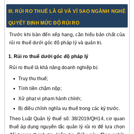
III. RỦI RO THUẾ LÀ GÌ VÀ VÌ SAO NGÀNH NGHỀ
QUYẾT ĐỊNH MỨC ĐỘ RỦI RO
Trước khi bàn đến xếp hạng, cần hiểu bản chất của
rủi ro thuế dưới góc độ pháp lý và quản trị.
1. Rủi ro thuế dưới góc độ pháp lý
Rủi ro thuế là khả năng doanh nghiệp bị:
Truy thu thuế;
Tính tiền chậm nộp;
Xử phạt vi phạm hành chính;
Bị điều chỉnh nghĩa vụ thuế trong các kỳ trước.
Theo Luật Quản lý thuế số: 38/2019/QH14, cơ quan
thuế áp dụng nguyên tắc quản lý rủi ro để lựa chọn