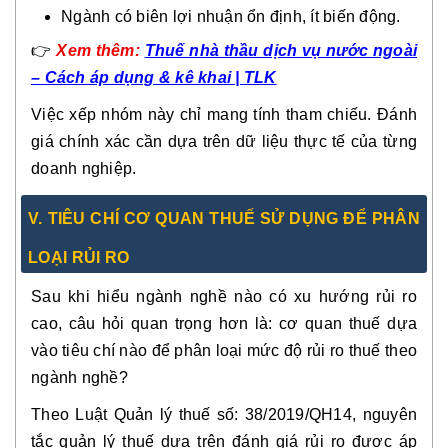
Ngành có biên lợi nhuận ổn định, ít biến động.
👉
Xem thêm:
Thuế nhà thầu dịch vụ nước ngoài
– Cách áp dụng & kê khai | TLK
Việc xếp nhóm này chỉ mang tính tham chiếu. Đánh
giá chính xác cần dựa trên dữ liệu thực tế của từng
doanh nghiệp.
V. TIÊU CHÍ CƠ QUAN THUẾ SỬ DỤNG ĐỂ PHÂN
LOẠI RỦI RO
Sau khi hiểu ngành nghề nào có xu hướng rủi ro
cao, câu hỏi quan trọng hơn là: cơ quan thuế dựa
vào tiêu chí nào để phân loại mức độ rủi ro thuế theo
ngành nghề?
Theo Luật Quản lý thuế số: 38/2019/QH14, nguyên
tắc quản lý thuế dựa trên đánh giá rủi ro được áp