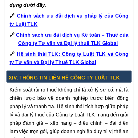
dụng dưới đây.
🔗
Chính sách ưu đãi dịch vụ pháp lý của Công
ty Luật TLK
🔗
Chính sách ưu đãi dịch vụ Kế toán – Thuế của
Công ty Tư vấn và Đại lý thuế TLK Global
🔗
Hệ sinh thái TLK: Công ty Luật TLK và Công
ty Tư vấn và Đại lý Thuế TLK Global
XIV. THÔNG TIN LIÊN HỆ CÔNG TY LUẬT TLK
Kiểm soát rủi ro thuế không chỉ là xử lý sự cố, mà là
chiến lược bảo vệ doanh nghiệp trước biến động
pháp lý và thanh tra. Hệ sinh thái tích hợp giữa pháp
lý và đại lý thuế của Công ty Luật TLK mang đến giải
pháp đánh giá – xếp hạng – điều chỉnh – đại diện
làm việc trọn gói, giúp doanh nghiệp duy trì vị thế an