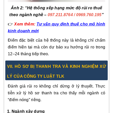
Ảnh 2: “Hệ thống xếp hạng mức độ rủi ro thuế
theo ngành nghề –
097.211.8764
/ 0969.760.195
”
👉
Xem thêm:
Tư vấn quy định thuế cho mô hình
kinh doanh mới
Điểm đặc biệt của hệ thống này là không chỉ chấm
điểm hiện tại mà còn dự báo xu hướng rủi ro trong
12–24 tháng tiếp theo.
VII. HỒ SƠ BỊ THANH TRA VÀ KINH NGHIỆM XỬ
LÝ CỦA CÔNG TY LUẬT TLK
Đánh giá rủi ro không chỉ dừng ở lý thuyết. Thực
tiễn xử lý hồ sơ thanh tra cho thấy mỗi ngành có
“điểm nóng” riêng.
1. Ngành xây dựng