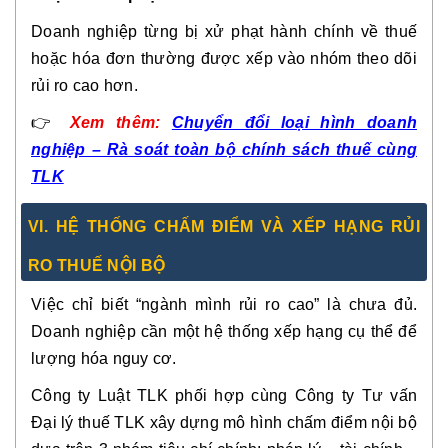
Doanh nghiệp từng bị xử phạt hành chính về thuế
hoặc hóa đơn thường được xếp vào nhóm theo dõi
rủi ro cao hơn.
👉
Xem thêm:
Chuyển đổi loại hình doanh
nghiệp – Rà soát toàn bộ chính sách thuế cùng
TLK
VI. HỆ THỐNG CHẤM ĐIỂM VÀ XẾP HẠNG RỦI
RO THUẾ NỘI BỘ
Việc chỉ biết “ngành mình rủi ro cao” là chưa đủ.
Doanh nghiệp cần một hệ thống xếp hạng cụ thể để
lượng hóa nguy cơ.
Công ty Luật TLK phối hợp cùng Công ty Tư vấn
Đại lý thuế TLK xây dựng mô hình chấm điểm nội bộ