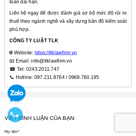
toàn dài hạn.
Liên hệ ngay để được đánh giá sơ bộ mức độ rủi ro
thuế theo ngành nghề và xây dựng bản đồ kiểm soát
phù hợp.
CÔNG TY LUẬT TLK
🌐 Website:
https://tlklawfirm.vn
📧
Email: info@tlklawfirm.vn
☎
Tel: 0243.2011.747
📞 Hotline: 097.211.8764 / 0969.760.195
VIẾT BÌNH LUẬN CỦA BẠN:
Họ tên
*