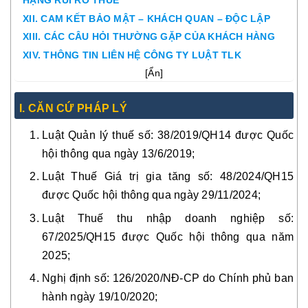
HẠNG RỦI RO THUẾ
XII. CAM KẾT BẢO MẬT – KHÁCH QUAN – ĐỘC LẬP
XIII. CÁC CÂU HỎI THƯỜNG GẶP CỦA KHÁCH HÀNG
XIV. THÔNG TIN LIÊN HỆ CÔNG TY LUẬT TLK
[
Ẩn
]
I. CĂN CỨ PHÁP LÝ
Luật Quản lý thuế số: 38/2019/QH14 được Quốc
hội thông qua ngày 13/6/2019;
Luật Thuế Giá trị gia tăng số: 48/2024/QH15
được Quốc hội thông qua ngày 29/11/2024;
Luật Thuế thu nhập doanh nghiệp số:
67/2025/QH15 được Quốc hội thông qua năm
2025;
Nghị định số: 126/2020/NĐ-CP do Chính phủ ban
hành ngày 19/10/2020;