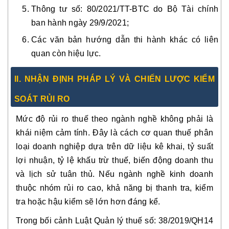
Thông tư số: 80/2021/TT-BTC do Bộ Tài chính
ban hành ngày 29/9/2021;
Các văn bản hướng dẫn thi hành khác có liên
quan còn hiệu lực.
II. NHẬN ĐỊNH PHÁP LÝ VÀ CHIẾN LƯỢC KIỂM
SOÁT RỦI RO
Mức độ rủi ro thuế theo ngành nghề không phải là
khái niệm cảm tính. Đây là cách cơ quan thuế phân
loại doanh nghiệp dựa trên dữ liệu kê khai, tỷ suất
lợi nhuận, tỷ lệ khấu trừ thuế, biến động doanh thu
và lịch sử tuân thủ. Nếu ngành nghề kinh doanh
thuộc nhóm rủi ro cao, khả năng bị thanh tra, kiểm
tra hoặc hậu kiểm sẽ lớn hơn đáng kể.
Trong bối cảnh Luật Quản lý thuế số: 38/2019/QH14