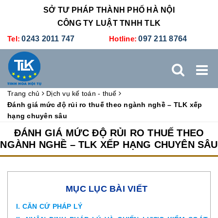
SỞ TƯ PHÁP THÀNH PHỐ HÀ NỘI
CÔNG TY LUẬT TNHH TLK
Tel:
0243 2011 747
Hotline:
097 211 8764
Trang chủ
Dịch vụ kế toán - thuế
TRANG CHỦ
GIỚI THIỆU
DỊCH VỤ PHÁP LÝ
Đánh giá mức độ rủi ro thuế theo ngành nghề – TLK xếp
hạng chuyên sâu
DỊCH VỤ KẾ TOÁN - THUẾ
XÚC TIẾN THƯƠNG MẠI
ĐÁNH GIÁ MỨC ĐỘ RỦI RO THUẾ THEO
NGÀNH NGHỀ – TLK XẾP HẠNG CHUYÊN SÂU
BẢNG GIÁ
ĐÀO TẠO
TUYỂN DỤNG
LIÊN HỆ
MỤC LỤC BÀI VIẾT
I. CĂN CỨ PHÁP LÝ