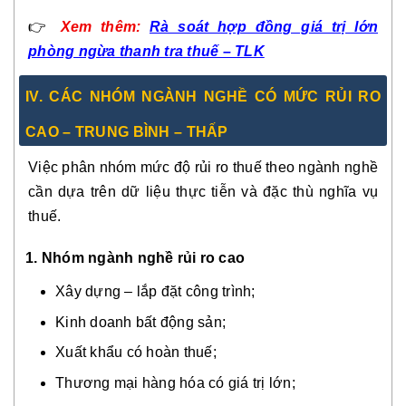
👉
Xem thêm:
Rà soát hợp đồng giá trị lớn
phòng ngừa thanh tra thuế – TLK
IV. CÁC NHÓM NGÀNH NGHỀ CÓ MỨC RỦI RO
CAO – TRUNG BÌNH – THẤP
Việc phân nhóm mức độ rủi ro thuế theo ngành nghề
cần dựa trên dữ liệu thực tiễn và đặc thù nghĩa vụ
thuế.
1. Nhóm ngành nghề rủi ro cao
Xây dựng – lắp đặt công trình;
Kinh doanh bất động sản;
Xuất khẩu có hoàn thuế;
Thương mại hàng hóa có giá trị lớn;