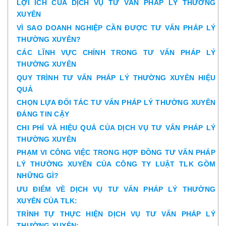
LỢI ÍCH CỦA DỊCH VỤ TƯ VẤN PHÁP LÝ THƯỜNG
XUYÊN
VÌ SAO DOANH NGHIỆP CẦN ĐƯỢC TƯ VẤN PHÁP LÝ
THƯỜNG XUYÊN?
CÁC LĨNH VỰC CHÍNH TRONG TƯ VẤN PHÁP LÝ
THƯỜNG XUYÊN
QUY TRÌNH TƯ VẤN PHÁP LÝ THƯỜNG XUYÊN HIỆU
QUẢ
CHỌN LỰA ĐỐI TÁC TƯ VẤN PHÁP LÝ THƯỜNG XUYÊN
ĐÁNG TIN CẬY
CHI PHÍ VÀ HIỆU QUẢ CỦA DỊCH VỤ TƯ VẤN PHÁP LÝ
THƯỜNG XUYÊN
PHẠM VI CÔNG VIỆC TRONG HỢP ĐỒNG TƯ VẤN PHÁP
LÝ THƯỜNG XUYÊN CỦA CÔNG TY LUẬT TLK GỒM
NHỮNG GÌ?
ƯU ĐIỂM VỀ DỊCH VỤ TƯ VẤN PHÁP LÝ THƯỜNG
XUYÊN CỦA TLK:
TRÌNH TỰ THỰC HIỆN DỊCH VỤ TƯ VẤN PHÁP LÝ
THƯỜNG XUYÊN: