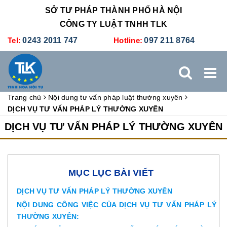
SỞ TƯ PHÁP THÀNH PHỐ HÀ NỘI
CÔNG TY LUẬT TNHH TLK
Tel:
0243 2011 747
Hotline:
097 211 8764
Trang chủ
Nội dung tư vấn pháp luật thường xuyên
TRANG CHỦ
GIỚI THIỆU
DỊCH VỤ PHÁP LÝ
DỊCH VỤ TƯ VẤN PHÁP LÝ THƯỜNG XUYÊN
DỊCH VỤ TƯ VẤN PHÁP LÝ THƯỜNG XUYÊN
DỊCH VỤ KẾ TOÁN - THUẾ
XÚC TIẾN THƯƠNG MẠI
BẢNG GIÁ
ĐÀO TẠO
TUYỂN DỤNG
LIÊN HỆ
MỤC LỤC BÀI VIẾT
DỊCH VỤ TƯ VẤN PHÁP LÝ THƯỜNG XUYÊN
NỘI DUNG CÔNG VIỆC CỦA DỊCH VỤ TƯ VẤN PHÁP LÝ
THƯỜNG XUYÊN: