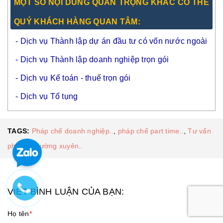
MỘT SỐ NỘI DUNG QUAN TRỌNG KHÁC CÓ THỂ
QUÝ KHÁCH HÀNG QUAN TÂM:
-
Dịch vụ Thành lập dự án đầu tư có vốn nước ngoài
-
Dịch vụ Thành lập doanh nghiệp trọn gói
-
Dịch vụ Kế toán - thuế trọn gói
-
Dịch vụ Tố tụng
TAGS:
Pháp chế doanh nghiệp..
,
pháp chế part time..
,
Tư vấn
pháp lý thường xuyên..
VIẾT BÌNH LUẬN CỦA BẠN:
Họ tên
*