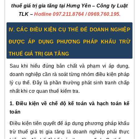
thuế giá trị gia tăng tại Hưng Yên – Công ty Luật
TLK –
Hotline 097.211.8764
/ 0969.760.195
.
IV. CÁC ĐIỀU KIỆN CỤ THỂ ĐỂ DOANH NGHIỆP
ĐƯỢC ÁP DỤNG PHƯƠNG PHÁP KHẤU TRỪ
THUẾ GIÁ TRỊ GIA TĂNG
Sau khi hiểu đúng bản chất và phạm vi áp dụng,
doanh nghiệp cần rà soát
từng nhóm điều kiện pháp
lý cụ thể
. Đây là phần thường phát sinh tranh chấp
nhất khi cơ quan thuế kiểm tra.
1. Điều kiện về chế độ kế toán và hạch toán kế
toán
Điều kiện tiên quyết để áp dụng phương pháp khấu
trừ thuế giá trị gia tăng là doanh nghiệp phải
thực