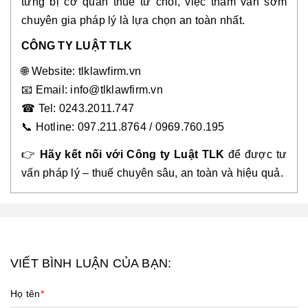
từng bị cơ quan thuế từ chối, việc tham vấn sớm
chuyên gia pháp lý là lựa chọn an toàn nhất.
CÔNG TY LUẬT TLK
🌐
Website: tlklawfirm.vn
📧
Email: info@tlklawfirm.vn
☎
Tel: 0243.2011.747
📞
Hotline: 097.211.8764 / 0969.760.195
👉
Hãy kết nối với Công ty Luật TLK
để được tư
vấn pháp lý – thuế chuyên sâu, an toàn và hiệu quả.
VIẾT BÌNH LUẬN CỦA BẠN:
Họ tên
*