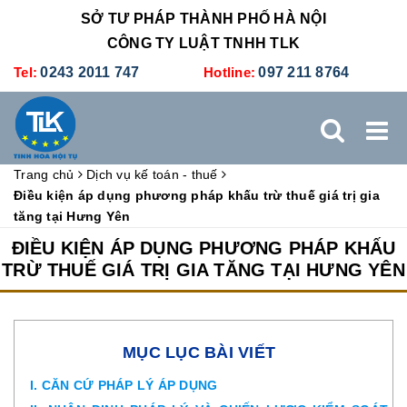
SỞ TƯ PHÁP THÀNH PHỐ HÀ NỘI
CÔNG TY LUẬT TNHH TLK
Tel:
0243 2011 747
Hotline:
097 211 8764
Trang chủ
Dịch vụ kế toán - thuế
TRANG CHỦ
GIỚI THIỆU
DỊCH VỤ PHÁP LÝ
Điều kiện áp dụng phương pháp khấu trừ thuế giá trị gia
tăng tại Hưng Yên
DỊCH VỤ KẾ TOÁN - THUẾ
XÚC TIẾN THƯƠNG MẠI
ĐIỀU KIỆN ÁP DỤNG PHƯƠNG PHÁP KHẤU
TRỪ THUẾ GIÁ TRỊ GIA TĂNG TẠI HƯNG YÊN
BẢNG GIÁ
ĐÀO TẠO
TUYỂN DỤNG
LIÊN HỆ
MỤC LỤC BÀI VIẾT
I. CĂN CỨ PHÁP LÝ ÁP DỤNG