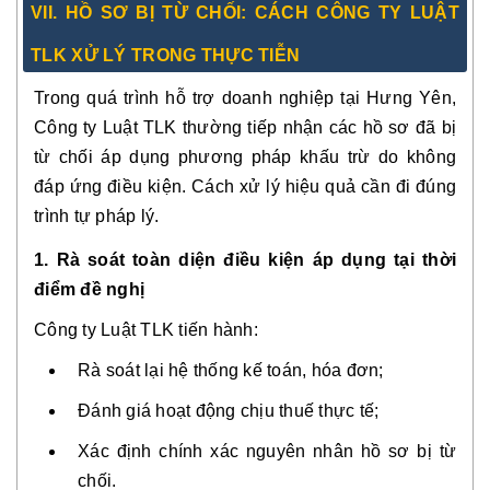
VII. HỒ SƠ BỊ TỪ CHỐI: CÁCH CÔNG TY LUẬT
TLK XỬ LÝ TRONG THỰC TIỄN
Trong quá trình hỗ trợ doanh nghiệp tại Hưng Yên,
Công ty Luật TLK thường tiếp nhận các hồ sơ đã
bị
từ chối áp dụng phương pháp khấu trừ
do không
đáp ứng điều kiện. Cách xử lý hiệu quả cần đi đúng
trình tự pháp lý.
1. Rà soát toàn diện điều kiện áp dụng tại thời
điểm đề nghị
Công ty Luật TLK tiến hành:
Rà soát lại hệ thống kế toán, hóa đơn;
Đánh giá hoạt động chịu thuế thực tế;
Xác định chính xác nguyên nhân hồ sơ bị từ
chối.