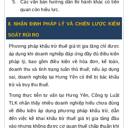
Các văn bản hướng dẫn thi hành khác có liên
quan còn hiệu lực.
II. NHẬN ĐỊNH PHÁP LÝ VÀ CHIẾN LƯỢC KIỂM
SOÁT RỦI RO
Phương pháp khấu trừ thuế giá trị gia tăng
chỉ được
áp dụng khi doanh nghiệp đáp ứng đầy đủ điều kiện
pháp lý
, bao gồm điều kiện về hóa đơn, kế toán,
doanh thu và tình trạng tuân thủ thuế; nếu áp dụng
sai, doanh nghiệp tại Hưng Yên có thể bị bác khấu
trừ và truy thu thuế.
Trong thực tiễn tư vấn tại Hưng Yên, Công ty Luật
TLK nhận thấy nhiều doanh nghiệp
hiểu chưa đúng
về điều kiện áp dụng phương pháp khấu trừ
, dẫn
đến việc kê khai khấu trừ thuế giá trị gia tăng đầu
vào nhưng không được cơ quan thuế chấp thuận khi