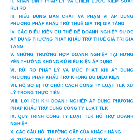
II. NHẬN ĐỊNH PHÁP LÝ VÀ CHIẾN LƯỢC KIỂM SOÁT
RỦI RO
III. HIỂU ĐÚNG BẢN CHẤT VÀ PHẠM VI ÁP DỤNG
PHƯƠNG PHÁP KHẤU TRỪ THUẾ GIÁ TRỊ GIA TĂNG
IV. CÁC ĐIỀU KIỆN CỤ THỂ ĐỂ DOANH NGHIỆP ĐƯỢC
ÁP DỤNG PHƯƠNG PHÁP KHẤU TRỪ THUẾ GIÁ TRỊ GIA
TĂNG
V. NHỮNG TRƯỜNG HỢP DOANH NGHIỆP TẠI HƯNG
YÊN THƯỜNG KHÔNG ĐỦ ĐIỀU KIỆN ÁP DỤNG
VI. RỦI RO PHÁP LÝ VÀ MỨC PHẠT KHI ÁP DỤNG
PHƯƠNG PHÁP KHẤU TRỪ KHÔNG ĐỦ ĐIỀU KIỆN
VII. HỒ SƠ BỊ TỪ CHỐI: CÁCH CÔNG TY LUẬT TLK XỬ
LÝ TRONG THỰC TIỄN
VIII. LỢI ÍCH KHI DOANH NGHIỆP ÁP DỤNG PHƯƠNG
PHÁP KHẤU TRỪ CÙNG CÔNG TY LUẬT TLK
IX. QUY TRÌNH CÔNG TY LUẬT TLK HỖ TRỢ DOANH
NGHIỆP
X. CÁC CÂU HỎI THƯỜNG GẶP CỦA KHÁCH HÀNG