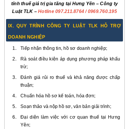
tính thuế giá trị gia tăng tại Hưng Yên – Công ty
Luật TLK –
Hotline
097.211.8764
/ 0969.760.195
IX. QUY TRÌNH CÔNG TY LUẬT TLK HỖ TRỢ
DOANH NGHIỆP
Tiếp nhận thông tin, hồ sơ doanh nghiệp;
Rà soát điều kiện áp dụng phương pháp khấu
trừ;
Đánh giá rủi ro thuế và khả năng được chấp
thuận;
Chuẩn hóa hồ sơ kế toán, hóa đơn;
Soạn thảo và nộp hồ sơ, văn bản giải trình;
Đại diện làm việc với cơ quan thuế tại Hưng
Yên;