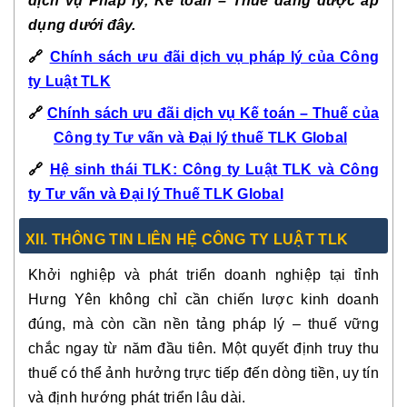
dịch vụ Pháp lý, Kế toán – Thuế đang được áp
dụng dưới đây.
🔗
Chính sách ưu đãi dịch vụ pháp lý của Công
ty Luật TLK
🔗
Chính sách ưu đãi dịch vụ Kế toán – Thuế của
Công ty Tư vấn và Đại lý thuế TLK Global
🔗
Hệ sinh thái TLK: Công ty Luật TLK và Công
ty Tư vấn và Đại lý Thuế TLK Global
XII. THÔNG TIN LIÊN HỆ CÔNG TY LUẬT TLK
Khởi nghiệp và phát triển doanh nghiệp tại tỉnh
Hưng Yên không chỉ cần chiến lược kinh doanh
đúng, mà còn cần nền tảng pháp lý – thuế vững
chắc ngay từ năm đầu tiên. Một quyết định truy thu
thuế có thể ảnh hưởng trực tiếp đến dòng tiền, uy tín
và định hướng phát triển lâu dài.