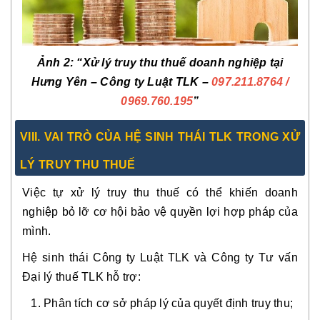
Ảnh 2: “Xử lý truy thu thuế doanh nghiệp tại
Hưng Yên – Công ty Luật TLK –
097.211.8764
/
0969.760.195
”
VIII. VAI TRÒ CỦA HỆ SINH THÁI TLK TRONG XỬ
LÝ TRUY THU THUẾ
Việc tự xử lý truy thu thuế có thể khiến doanh
nghiệp bỏ lỡ cơ hội bảo vệ quyền lợi hợp pháp của
mình.
Hệ sinh thái Công ty Luật TLK và Công ty Tư vấn
Đại lý thuế TLK hỗ trợ:
Phân tích cơ sở pháp lý của quyết định truy thu;