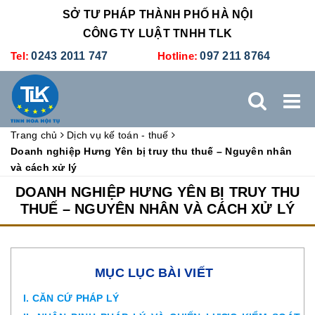
SỞ TƯ PHÁP THÀNH PHỐ HÀ NỘI
CÔNG TY LUẬT TNHH TLK
Tel:
0243 2011 747
Hotline:
097 211 8764
Trang chủ
Dịch vụ kế toán - thuế
TRANG CHỦ
GIỚI THIỆU
DỊCH VỤ PHÁP LÝ
Doanh nghiệp Hưng Yên bị truy thu thuế – Nguyên nhân
và cách xử lý
DỊCH VỤ KẾ TOÁN - THUẾ
XÚC TIẾN THƯƠNG MẠI
DOANH NGHIỆP HƯNG YÊN BỊ TRUY THU
THUẾ – NGUYÊN NHÂN VÀ CÁCH XỬ LÝ
BẢNG GIÁ
ĐÀO TẠO
TUYỂN DỤNG
LIÊN HỆ
MỤC LỤC BÀI VIẾT
I. CĂN CỨ PHÁP LÝ