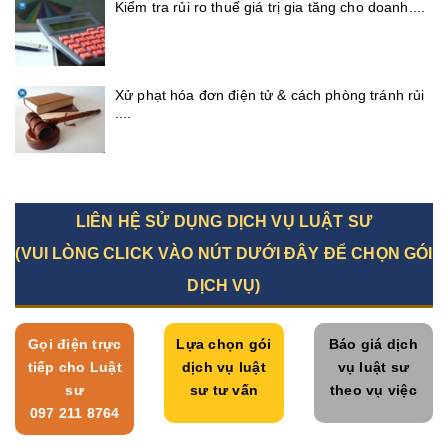
Kiểm tra rủi ro thuế giá trị gia tăng cho doanh....
Xử phạt hóa đơn điện tử & cách phòng tránh rủi
....
LIÊN HỆ SỬ DỤNG DỊCH VỤ LUẬT SƯ
(VUI LÒNG CLICK VÀO NÚT DƯỚI ĐÂY ĐỂ CHỌN GÓI
DỊCH VỤ)
Gọi điện trực
Lựa chọn gói
Báo giá dịch
tiếp cho Luật
dịch vụ luật
vụ luật sư
sư
sư tư vấn
theo vụ việc
097 211 8764