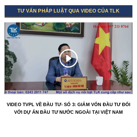
TƯ VẤN PHÁP LUẬT QUA VIDEO CỦA TLK
VIDEO TVPL VỀ ĐẦU TƯ- SỐ 3: GIẢM VỐN ĐẦU TƯ ĐỐI
VỚI DỰ ÁN ĐẦU TƯ NƯỚC NGOÀI TẠI VIỆT NAM