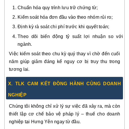
Chuẩn hóa quy trình lưu trữ chứng từ;
Kiểm soát hóa đơn đầu vào theo nhóm rủi ro;
Định kỳ rà soát chi phí trước khi quyết toán;
Theo dõi biến động tỷ suất lợi nhuận so với
ngành.
Việc kiểm soát theo chu kỳ quý thay vì chờ đến cuối
năm giúp giảm đáng kể nguy cơ bị truy thu trong
tương lai.
X. TLK CAM KẾT ĐỒNG HÀNH CÙNG DOANH
NGHIỆP
Chúng tôi không chỉ xử lý sự việc đã xảy ra, mà còn
thiết lập cơ chế bảo vệ pháp lý – thuế cho doanh
nghiệp tại Hưng Yên ngay từ đầu.