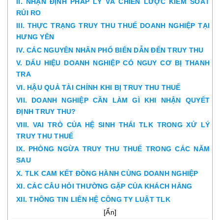
II. NHẬN ĐỊNH PHÁP LÝ VÀ CHIẾN LƯỢC KIỂM SOÁT
RỦI RO
III. THỰC TRẠNG TRUY THU THUẾ DOANH NGHIỆP TẠI
HƯNG YÊN
IV. CÁC NGUYÊN NHÂN PHỔ BIẾN DẪN ĐẾN TRUY THU
V. DẤU HIỆU DOANH NGHIỆP CÓ NGUY CƠ BỊ THANH
TRA
VI. HẬU QUẢ TÀI CHÍNH KHI BỊ TRUY THU THUẾ
VII. DOANH NGHIỆP CẦN LÀM GÌ KHI NHẬN QUYẾT
ĐỊNH TRUY THU?
VIII. VAI TRÒ CỦA HỆ SINH THÁI TLK TRONG XỬ LÝ
TRUY THU THUẾ
IX. PHÒNG NGỪA TRUY THU THUẾ TRONG CÁC NĂM
SAU
X. TLK CAM KẾT ĐỒNG HÀNH CÙNG DOANH NGHIỆP
XI. CÁC CÂU HỎI THƯỜNG GẶP CỦA KHÁCH HÀNG
XII. THÔNG TIN LIÊN HỆ CÔNG TY LUẬT TLK
[
Ẩn
]