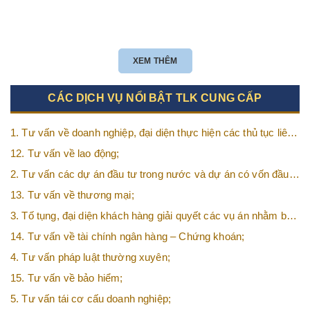
XEM THÊM
CÁC DỊCH VỤ NỔI BẬT TLK CUNG CẤP
1. Tư vấn về doanh nghiệp, đại diện thực hiện các thủ tục liên
quan tới doanh nghiệp;
12. Tư vấn về lao động;
2. Tư vấn các dự án đầu tư trong nước và dự án có vốn đầu
tư nước ngoài (FDI);
13. Tư vấn về thương mại;
3. Tố tụng, đại diện khách hàng giải quyết các vụ án nhằm bảo
vệ tối đa các quyền và lợi ích của khách hàng;
14. Tư vấn về tài chính ngân hàng – Chứng khoán;
4. Tư vấn pháp luật thường xuyên;
15. Tư vấn về bảo hiểm;
5. Tư vấn tái cơ cấu doanh nghiệp;