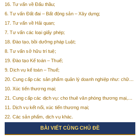
16. Tư vấn về Đấu thầu;
6. Tư vấn Đất đai – Bất động sản – Xây dựng;
17. Tư vấn về Hải quan;
7. Tư vấn các loại giấy phép;
18. Đào tạo, bồi dưỡng pháp Luật;
8. Tư vấn sở hữu trí tuệ;
19. Đào tạo Kế toán – Thuế;
9. Dịch vụ kế toán – Thuế;
20. Cung cấp các sản phẩm quản lý doanh nghiệp như: chữ
ký số, hóa đơn điện tử, BHXH,…vv
10. Xúc tiến thương mại;
21. Cung cấp các dịch vụ: cho thuê văn phòng thương mại,
văn phòng ảo, văn phòng chia sẻ…vv
11. Dịch vụ kết nối, xúc tiến thương mại;
22. Các sản phẩm, dịch vụ khác.
BÀI VIẾT CÙNG CHỦ ĐỀ