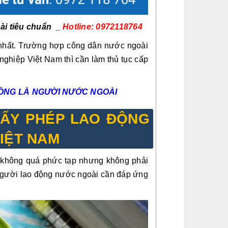
ài tiêu chuẩn _
Hotline: 0972118764
 nhất. Trường hợp công dân nước ngoài
 nghiệp Việt Nam thì cần làm thủ tục cấp
ỒNG LÀ NGƯỜI NƯỚC NGOÀI
GIẤY PHÉP LAO ĐỘNG
IỆT NAM
i
không quá phức tạp nhưng không phải
người lao động nước ngoài cần đáp ứng