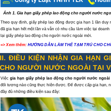
Ảnh 1. Gia hạn giấy phép lao động cho người nước ngo
Theo quy định, giấy phép lao động được gia hạn 1 lần duy
đã gia hạn hết một lần và vẫn có nhu cầu làm việc tại doanh
lại giấy phép lao động cho người nước ngoài mới.
=> Xem thêm:
HƯỚNG DẪN LÀM THẺ TẠM TRÚ CHO CH
II. ĐIỀU KIỆN NHẬN GIA HẠN 
CHO NGƯỜI NƯỚC NGOÀI TẠI V
Việc
gia hạn giấy phép lao động cho người nước ngoà
đối tượng nào cũng thực hiện được. Để được cấp gia hạn, 
đầy đủ những điều kiện sau đây: