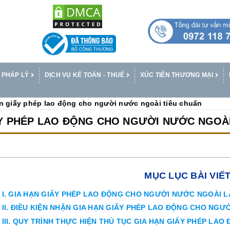
 PHÁP LÝ
DỊCH VỤ KẾ TOÁN - THUẾ
XÚC TIẾN THƯƠNG MẠI
n giấy phép lao động cho người nước ngoài tiêu chuẩn
ẤY PHÉP LAO ĐỘNG CHO NGƯỜI NƯỚC NGOÀI
MỤC LỤC BÀI VIẾ
I. GIA HẠN GIẤY PHÉP LAO ĐỘNG CHO NGƯỜI NƯỚC NGOÀI L
II. ĐIỀU KIỆN NHẬN GIA HẠN GIẤY PHÉP LAO ĐỘNG CHO NGƯ
III. QUY TRÌNH THỰC HIỆN THỦ TỤC GIA HẠN GIẤY PHÉP L