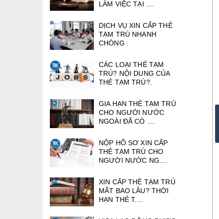
LÀM VIỆC TẠI ....
DỊCH VỤ XIN CẤP THẺ
TẠM TRÚ NHANH
CHÓNG .
CÁC LOẠI THẺ TẠM
TRÚ? NỘI DUNG CỦA
THẺ TẠM TRÚ?.
GIA HẠN THẺ TẠM TRÚ
CHO NGƯỜI NƯỚC
NGOÀI ĐÃ CÓ ....
NỘP HỒ SƠ XIN CẤP
THẺ TẠM TRÚ CHO
NGƯỜI NƯỚC NG....
XIN CẤP THẺ TẠM TRÚ
MẤT BAO LÂU? THỜI
HẠN THẺ T....