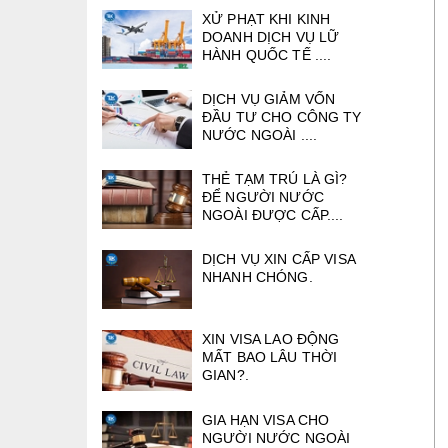
XỬ PHẠT KHI KINH
DOANH DỊCH VỤ LỮ
HÀNH QUỐC TẾ ....
DỊCH VỤ GIẢM VỐN
ĐẦU TƯ CHO CÔNG TY
NƯỚC NGOÀI ....
THẺ TẠM TRÚ LÀ GÌ?
ĐỂ NGƯỜI NƯỚC
NGOÀI ĐƯỢC CẤP....
DỊCH VỤ XIN CẤP VISA
NHANH CHÓNG.
XIN VISA LAO ĐỘNG
MẤT BAO LÂU THỜI
GIAN?.
GIA HẠN VISA CHO
NGƯỜI NƯỚC NGOÀI