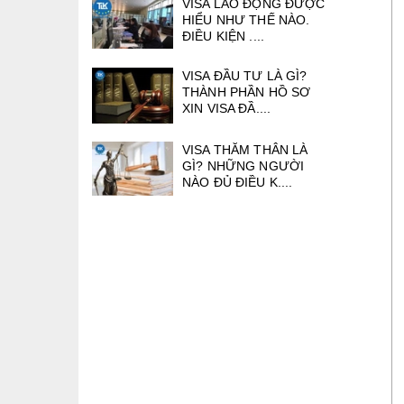
VISA LAO ĐỘNG ĐƯỢC
HIỂU NHƯ THẾ NÀO.
ĐIỀU KIỆN ....
VISA ĐẦU TƯ LÀ GÌ?
THÀNH PHẦN HỒ SƠ
XIN VISA ĐẦ....
VISA THĂM THÂN LÀ
GÌ? NHỮNG NGƯỜI
NÀO ĐỦ ĐIỀU K....