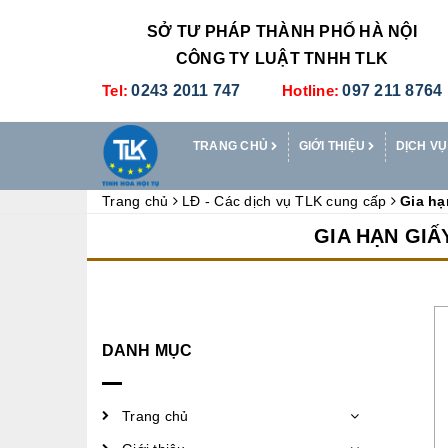
SỞ TƯ PHÁP THÀNH PHỐ HÀ NỘI
CÔNG TY LUẬT TNHH TLK
Tel:
0243 2011 747
Hotline:
097 211 8764
TRANG CHỦ
GIỚI THIỆU
DỊCH VỤ
Trang chủ
LĐ - Các dịch vụ TLK cung cấp
Gia hạ
GIA HẠN GI
DANH MỤC
Trang chủ