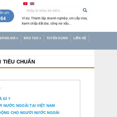
Ví dụ: Thành lập doanh nghiệp, xin cấp visa,
tranh chấp đất đai, công nợ xấu...
BẢNG GIÁ
ĐÀO TẠO
TUYỂN DỤNG
LIÊN HỆ
 TIÊU CHUẨN
T
À GÌ ?
ỜI NƯỚC NGOÀI TẠI VIỆT NAM
AO ĐỘNG CHO NGƯỜI NƯỚC NGOÀI