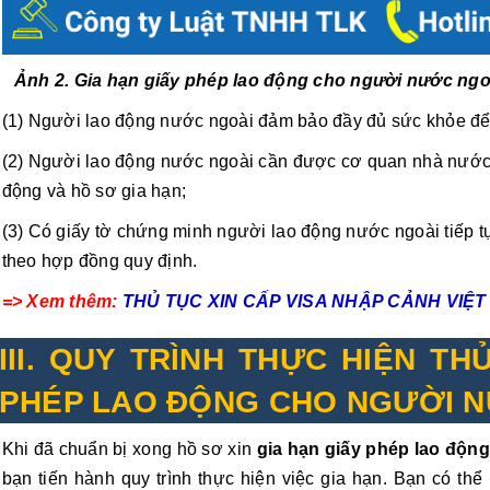
Ảnh 2. Gia hạn giấy phép lao động cho người nước ngo
(1) Người lao động nước ngoài đảm bảo đầy đủ sức khỏe để t
(2) Người lao động nước ngoài cần được cơ quan nhà nước
động và hồ sơ gia hạn;
(3) Có giấy tờ chứng minh người lao động nước ngoài tiếp t
theo hợp đồng quy định.
=> Xem thêm:
THỦ TỤC XIN CẤP VISA NHẬP CẢNH VI
III. QUY TRÌNH THỰC HIỆN TH
PHÉP LAO ĐỘNG CHO NGƯỜI 
Khi đã chuẩn bị xong hồ sơ xin
gia hạn giấy phép lao độn
bạn tiến hành quy trình thực hiện việc gia hạn. Bạn có th