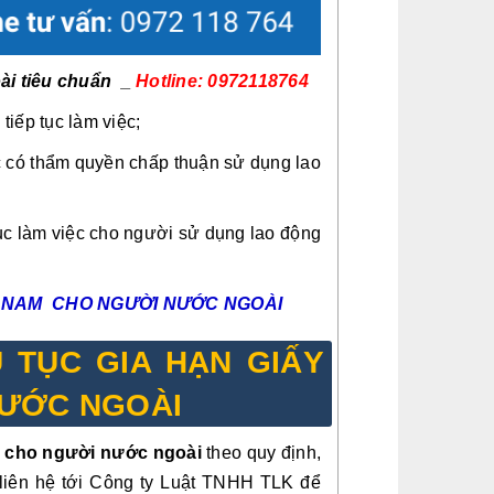
ài tiêu chuẩn _
Hotline: 0972118764
iếp tục làm việc;
 có thẩm quyền chấp thuận sử dụng lao
ục làm việc cho người sử dụng lao động
ỆT NAM CHO NGƯỜI NƯỚC NGOÀI
Ủ TỤC GIA HẠN GIẤY
NƯỚC NGOÀI
g cho người nước ngoài
theo quy định,
ể liên hệ tới Công ty Luật TNHH TLK để