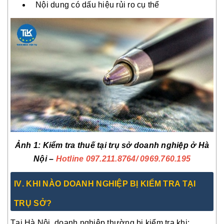
Nội dung có dấu hiệu rủi ro cụ thể
Ảnh 1: Kiểm tra thuế tại trụ sở doanh nghiệp ở Hà
Nội –
Hotline 097.211.8764
/ 0969.760.195
IV
. KHI NÀO DOANH NGHIỆP BỊ KIỂM TRA TẠI
TRỤ SỞ?
Tại Hà Nội, doanh nghiệp thường bị kiểm tra khi: