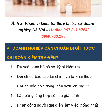
Ảnh 2: Phạm vi kiểm tra thuế tại trụ sở doanh
nghiệp Hà Nội –
Hotline 097.211.8764
/
0969.760.195
VI. DOANH NGHIỆP CẦN CHUẨN BỊ GÌ TRƯỚC
KHI ĐOÀN KIỂM TRA ĐẾN?
Rà soát toàn bộ hồ sơ kỳ bị kiểm tra
Đối chiếu báo cáo tài chính và tờ khai thuế
Chuẩn hóa hợp đồng, hóa đơn, chứng từ
Lập bảng tổng hợp số liệu giải trình
Phân công người đại diện làm việc thống nhất