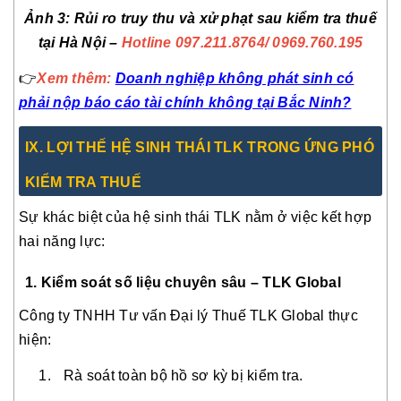
Ảnh 3: Rủi ro truy thu và xử phạt sau kiểm tra thuế
tại Hà Nội –
Hotline 097.211.8764
/ 0969.760.195
👉
Xem thêm:
Doanh nghiệp không phát sinh có
phải nộp báo cáo tài chính không tại Bắc Ninh?
IX
. LỢI THẾ HỆ SINH THÁI TLK TRONG ỨNG PHÓ
KIỂM TRA THUẾ
Sự khác biệt của hệ sinh thái TLK nằm ở việc kết hợp
hai năng lực:
1. Kiểm soát số liệu chuyên sâu – TLK Global
Công ty TNHH Tư vấn Đại lý Thuế TLK Global thực
hiện:
Rà soát toàn bộ hồ sơ kỳ bị kiểm tra.