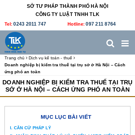
SỞ TƯ PHÁP THÀNH PHỐ HÀ NỘI
CÔNG TY LUẬT TNHH TLK
Tel:
0243 2011 747
Hotline:
097 211 8764
Trang chủ
Dịch vụ kế toán - thuế
TRANG CHỦ
GIỚI THIỆU
DỊCH VỤ PHÁP LÝ
Doanh nghiệp bị kiểm tra thuế tại trụ sở ở Hà Nội – Cách
ứng phó an toàn
DỊCH VỤ KẾ TOÁN - THUẾ
XÚC TIẾN THƯƠNG MẠI
DOANH NGHIỆP BỊ KIỂM TRA THUẾ TẠI TRỤ
SỞ Ở HÀ NỘI – CÁCH ỨNG PHÓ AN TOÀN
BẢNG GIÁ
ĐÀO TẠO
TUYỂN DỤNG
LIÊN HỆ
MỤC LỤC BÀI VIẾT
I. CĂN CỨ PHÁP LÝ