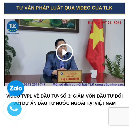
TƯ VẤN PHÁP LUẬT QUA VIDEO CỦA TLK
VIDEO TVPL VỀ ĐẦU TƯ- SỐ 3: GIẢM VỐN ĐẦU TƯ ĐỐI
VỚI DỰ ÁN ĐẦU TƯ NƯỚC NGOÀI TẠI VIỆT NAM