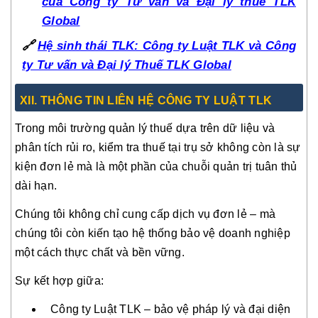
của Công ty Tư vấn và Đại lý thuế TLK
Global
🔗
Hệ sinh thái TLK: Công ty Luật TLK và Công
ty Tư vấn và Đại lý Thuế TLK Global
XI
I
. THÔNG TIN LIÊN HỆ CÔNG TY LUẬT TLK
Trong môi trường quản lý thuế dựa trên dữ liệu và
phân tích rủi ro, kiểm tra thuế tại trụ sở không còn là sự
kiện đơn lẻ mà là một phần của chuỗi quản trị tuân thủ
dài hạn.
Chúng tôi không chỉ cung cấp dịch vụ đơn lẻ – mà
chúng tôi còn kiến tạo hệ thống bảo vệ doanh nghiệp
một cách thực chất và bền vững.
Sự kết hợp giữa:
Công ty Luật TLK – bảo vệ pháp lý và đại diện