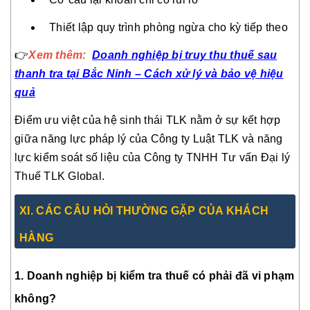
Thiết lập quy trình phòng ngừa cho kỳ tiếp theo
👉
Xem thêm:
Doanh nghiệp bị truy thu thuế sau
thanh tra tại Bắc Ninh – Cách xử lý và bảo vệ hiệu
quả
Điểm ưu việt của hệ sinh thái TLK nằm ở sự kết hợp
giữa năng lực pháp lý của Công ty Luật TLK và năng
lực kiểm soát số liệu của Công ty TNHH Tư vấn Đại lý
Thuế TLK Global.
XI. CÁC CÂU HỎI THƯỜNG GẶP CỦA KHÁCH
HÀNG
1. Doanh nghiệp bị kiểm tra thuế có phải đã vi phạm
không?