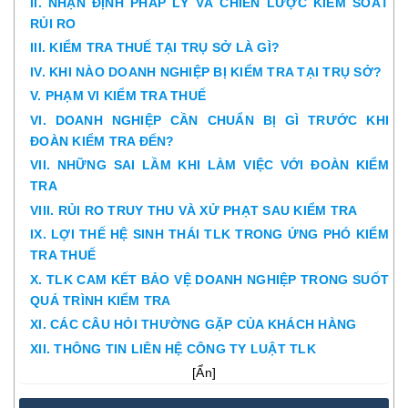
II. NHẬN ĐỊNH PHÁP LÝ VÀ CHIẾN LƯỢC KIỂM SOÁT
RỦI RO
III. KIỂM TRA THUẾ TẠI TRỤ SỞ LÀ GÌ?
IV. KHI NÀO DOANH NGHIỆP BỊ KIỂM TRA TẠI TRỤ SỞ?
V. PHẠM VI KIỂM TRA THUẾ
VI. DOANH NGHIỆP CẦN CHUẨN BỊ GÌ TRƯỚC KHI
ĐOÀN KIỂM TRA ĐẾN?
VII. NHỮNG SAI LẦM KHI LÀM VIỆC VỚI ĐOÀN KIỂM
TRA
VIII. RỦI RO TRUY THU VÀ XỬ PHẠT SAU KIỂM TRA
IX. LỢI THẾ HỆ SINH THÁI TLK TRONG ỨNG PHÓ KIỂM
TRA THUẾ
X. TLK CAM KẾT BẢO VỆ DOANH NGHIỆP TRONG SUỐT
QUÁ TRÌNH KIỂM TRA
XI. CÁC CÂU HỎI THƯỜNG GẶP CỦA KHÁCH HÀNG
XII. THÔNG TIN LIÊN HỆ CÔNG TY LUẬT TLK
[
Ẩn
]