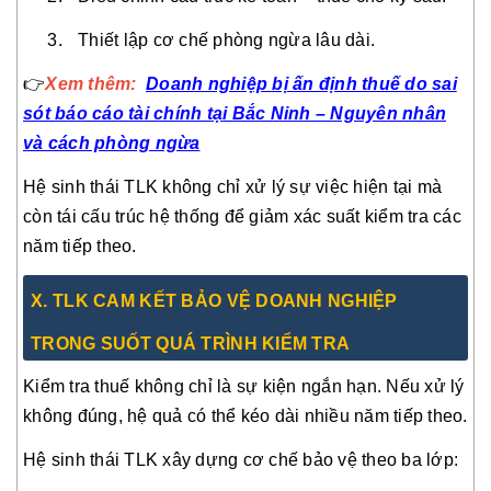
Thiết lập cơ chế phòng ngừa lâu dài.
👉
Xem thêm:
Doanh nghiệp bị ấn định thuế do sai
sót báo cáo tài chính tại Bắc Ninh – Nguyên nhân
và cách phòng ngừa
Hệ sinh thái TLK không chỉ xử lý sự việc hiện tại mà
còn tái cấu trúc hệ thống để giảm xác suất kiểm tra các
năm tiếp theo.
X. TLK CAM KẾT BẢO VỆ DOANH NGHIỆP
TRONG SUỐT QUÁ TRÌNH KIỂM TRA
Kiểm tra thuế không chỉ là sự kiện ngắn hạn. Nếu xử lý
không đúng, hệ quả có thể kéo dài nhiều năm tiếp theo.
Hệ sinh thái TLK xây dựng cơ chế bảo vệ theo ba lớp: