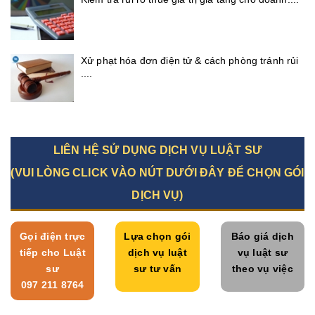
Xử phạt hóa đơn điện tử & cách phòng tránh rủi
....
LIÊN HỆ SỬ DỤNG DỊCH VỤ LUẬT SƯ
(VUI LÒNG CLICK VÀO NÚT DƯỚI ĐÂY ĐỂ CHỌN GÓI
DỊCH VỤ)
Gọi điện trực
Lựa chọn gói
Báo giá dịch
tiếp cho Luật
dịch vụ luật
vụ luật sư
sư
sư tư vấn
theo vụ việc
097 211 8764