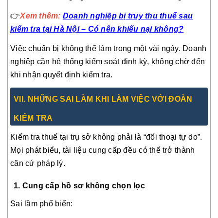
👉
Xem thêm:
Doanh nghiệp bị truy thu thuế sau
kiểm tra tại Hà Nội – Có nên khiếu nại không?
Việc chuẩn bị không thể làm trong một vài ngày. Doanh
nghiệp cần hệ thống kiểm soát định kỳ, không chờ đến
khi nhận quyết định kiểm tra.
VII
. NHỮNG SAI LẦM KHI LÀM VIỆC VỚI ĐOÀN
KIỂM TRA
Kiểm tra thuế tại trụ sở không phải là “đối thoại tự do”.
Mọi phát biểu, tài liệu cung cấp đều có thể trở thành
căn cứ pháp lý.
1. Cung cấp hồ sơ không chọn lọc
Sai lầm phổ biến: