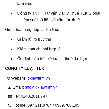
làm việc
Công ty TNHH Tư vấn Đại lý Thuế TLK Global
– kiểm soát số liệu và cấu trúc thuế
Giúp doanh nghiệp tại Hà Nội:
Giảm rủi ro truy thu
Kiểm soát chi phí hợp lệ
Ổn định cấu trúc kế toán – thuế dài hạn
CÔNG TY LUẬT TLK
🌐
Website:
tlklawfirm.vn
📧
Email:
info@tlklawfirm.vn
☎
Tel: 0243.2011.747
📞
Hotline: 097.211.8764 / 0969.760.195