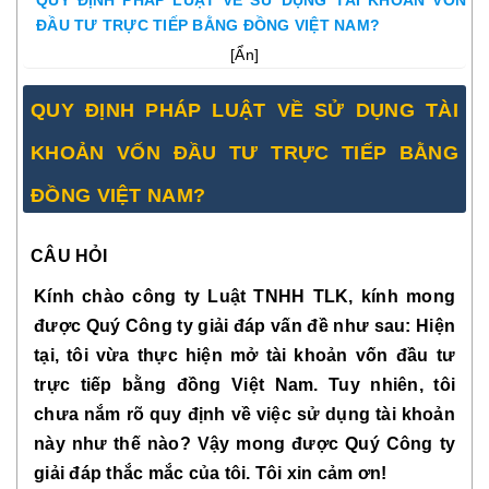
QUY ĐỊNH PHÁP LUẬT VỀ SỬ DỤNG TÀI KHOẢN VỐN
ĐẦU TƯ TRỰC TIẾP BẰNG ĐỒNG VIỆT NAM?
[
Ẩn
]
QUY ĐỊNH PHÁP LUẬT VỀ SỬ DỤNG TÀI
KHOẢN VỐN ĐẦU TƯ TRỰC TIẾP BẰNG
ĐỒNG VIỆT NAM?
CÂU HỎI
Kính chào công ty Luật TNHH TLK, kính mong
được Quý Công ty giải đáp vấn đề như sau: Hiện
tại, tôi vừa thực hiện mở tài khoản vốn đầu tư
trực tiếp bằng đồng Việt Nam. Tuy nhiên, tôi
chưa nắm rõ quy định về việc sử dụng tài khoản
này như thế nào? Vậy mong được Quý Công ty
giải đáp thắc mắc của tôi. Tôi xin cảm ơn!