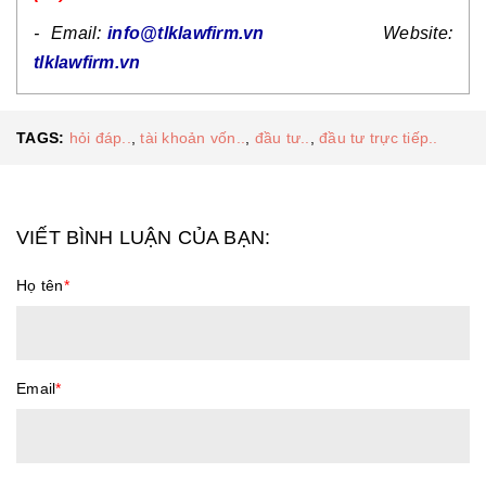
- Email:
info@tlklawfirm.vn
Website:
tlklawfirm.vn
TAGS:
hỏi đáp..
,
tài khoản vốn..
,
đầu tư..
,
đầu tư trực tiếp..
VIẾT BÌNH LUẬN CỦA BẠN:
Họ tên
*
Email
*