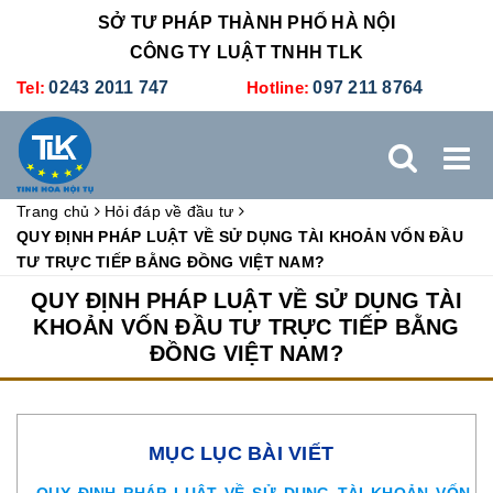
SỞ TƯ PHÁP THÀNH PHỐ HÀ NỘI
CÔNG TY LUẬT TNHH TLK
Tel:
0243 2011 747
Hotline:
097 211 8764
Trang chủ
Hỏi đáp về đầu tư
TRANG CHỦ
GIỚI THIỆU
DỊCH VỤ PHÁP LÝ
QUY ĐỊNH PHÁP LUẬT VỀ SỬ DỤNG TÀI KHOẢN VỐN ĐẦU
TƯ TRỰC TIẾP BẰNG ĐỒNG VIỆT NAM?
DỊCH VỤ KẾ TOÁN - THUẾ
XÚC TIẾN THƯƠNG MẠI
QUY ĐỊNH PHÁP LUẬT VỀ SỬ DỤNG TÀI
KHOẢN VỐN ĐẦU TƯ TRỰC TIẾP BẰNG
ĐỒNG VIỆT NAM?
BẢNG GIÁ
ĐÀO TẠO
TUYỂN DỤNG
LIÊN HỆ
MỤC LỤC BÀI VIẾT