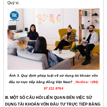
Quý vị.
Ảnh 3. Quy định pháp luật về sử dụng tài khoản vốn
đầu tư trực tiếp bằng đồng Việt Nam?
_Hotline: +(84)
97 211 8764
III. MỘT SỐ CÂU HỎI LIÊN QUAN ĐẾN VIỆC SỬ
DỤNG TÀI KHOẢN VỐN ĐẦU TƯ TRỰC TIẾP BẰNG