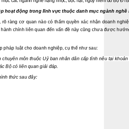
h mục các ngành nghề nặng nhọc, độc hại, nguy hiểm do Bộ ĐT
p hoạt động trong lĩnh vực thuộc danh mục ngành nghề 
hể, rõ ràng cơ quan nào có thẩm quyền xác nhận doanh ngh
c hành chính liên quan đến vấn đề này cũng chưa được hướng
áp pháp luật cho doanh nghiệp, cụ thể như sau:
an chuyên môn thuộc Uỷ ban nhân dân cấp tỉnh nêu tại khoả
c Bộ có liên quan giải đáp.
hình thức sau đây: