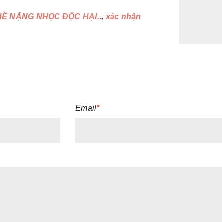
HỀ NẶNG NHỌC ĐỘC HẠI..
,
xác nhận
Email
*