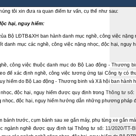
chúng tôi xin đưa ra quan điểm tư vấn, cụ thể như sau:
ộc hại, nguy hiểm:
c
ủa Bộ LĐTB&XH ban hành danh mục nghề, công việc nặng nh
iết danh mục các nghề, công việc nặng nhọc, độc hại, nguy h
nghề, công việc thuộc danh mục do Bộ Lao động - Thương b
heo để xác định nghề, công việc tương ứng tại Công ty có t
nguy hiểm do Bộ Lao động - Thương binh và Xã hội ban hành 
 nhọc, độc hại, nguy hiểm được quy định trong
Thông tư số
ng nhọc, độc hại, nguy hiểm hướng dẫn những phương pháp để
m bánh trước, cụm bánh sau xe gắn máy, phụ tùng xe gắn máy 
ục ngành nghề được quy định tại Thông tư số:
11/2020/TT