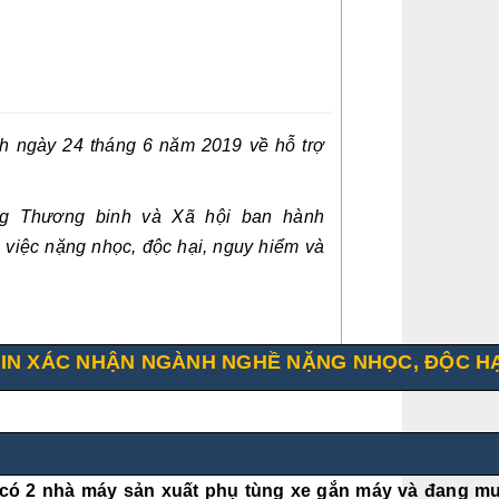
nh
ngày 24 tháng 6 năm 2019
v
ề hỗ trợ
g Thương binh và Xã hội ban hành
việc nặng nhọc, độc hại, nguy hiểm và
 XIN XÁC NHẬN NGÀNH NGHỀ NẶNG NHỌC, ĐỘC HẠ
i có 2 nhà máy sản xuất phụ tùng xe gắn máy và đang 