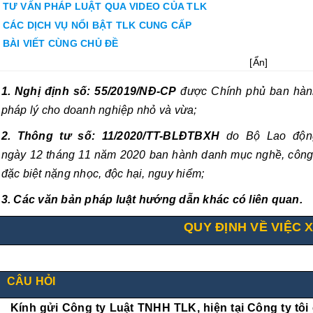
TƯ VẤN PHÁP LUẬT QUA VIDEO CỦA TLK
CÁC DỊCH VỤ NỔI BẬT TLK CUNG CẤP
BÀI VIẾT CÙNG CHỦ ĐỀ
[
Ẩn
]
1.
Nghị định số:
55/2019/NĐ-CP
được Chính phủ ban hà
pháp lý cho doanh nghiệp nhỏ và vừa;
2. Thông tư số:
11/2020/TT-BLĐTBXH
do Bộ Lao độn
ngày 12 tháng 11 năm 2020
ban hành danh mục nghề, công 
đặc biệt nặng nhọc, độc hại, nguy hiểm;
3.
Các văn bản pháp luật hướng dẫn khác có liên quan.
QUY ĐỊNH VỀ VIỆC
CÂU HỎI
Kính gửi Công ty Luật TNHH TLK, hiện tại Công ty tô