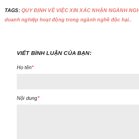
TAGS:
QUY ĐỊNH VỀ VIỆC XIN XÁC NHẬN NGÀNH NG
doanh nghiệp hoạt động trong ngành nghề độc hại..
VIẾT BÌNH LUẬN CỦA BẠN:
Họ tên
*
Nội dung
*