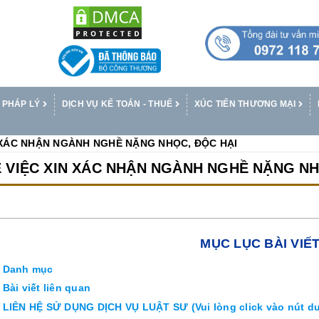
 PHÁP LÝ
DỊCH VỤ KẾ TOÁN - THUẾ
XÚC TIẾN THƯƠNG MẠI
N XÁC NHẬN NGÀNH NGHỀ NẶNG NHỌC, ĐỘC HẠI
Ề VIỆC XIN XÁC NHẬN NGÀNH NGHỀ NẶNG NH
MỤC LỤC BÀI VIẾ
Danh mục
Bài viết liên quan
LIÊN HỆ SỬ DỤNG DỊCH VỤ LUẬT SƯ (Vui lòng click vào nút dư