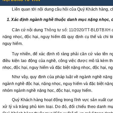
Liên quan tới nội dung câu hỏi của
Quý Khách hàng
, 
1. Xác định ngành nghề thuộc danh mục nặng nhọc, đ
Căn cứ nội dung
Thông tư số: 11/2020/TT-BLĐTBXH
nặng nhọc, độc hại, nguy hiểm đã quy định cụ thể và chi t
nguy hiểm.
Tuy nhiên, để xác định rõ ràng
phải căn cứ vào tên 
điều kiện lao động của nghề, công việc được mô tả kèm t
nhọc, độc hại, nguy hiểm và đặc biệt nặng nhọc, độc hại, 
Như vây, quy định của pháp luật về ngành nghề nặng
ngành nghề độc hại, nặng nhọc, nguy hiểm và đặc biệt nặ
nhóm ngành nghề nặng học, độc hại, nguy hiểm.
Quý Khách hàng
hoạt động trong lĩnh vực
sản xuất cụ
xử lý và tráng phủ kim loại. Do đó,
đối chiếu theo danh m