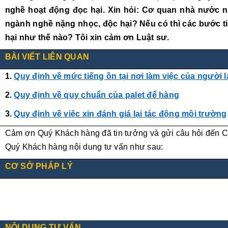
nghề hoạt động đọc hại. Xin hỏi:
Cơ quan nhà nước nà
ngành nghề nặng nhọc, độc hại? Nếu có thì các bước 
hại như thế nào? Tôi xin cảm ơn Luật sư.
BÀI VIẾT LIÊN QUAN
1.
Quy định về mức tiếng ồn tại nơi làm việc của người 
2.
Quy định về quy chuẩn của palet để hàng
3.
Quy định về việc xin đánh giá lại tác động môi trường
Cảm ơn Quý Khách hàng đã tin tưởng và gửi câu hỏi đến Công
Quý Khách hàng nội dung tư vấn như sau:
CƠ SỞ PHÁP LÝ
NỘI DUNG TƯ VẤN