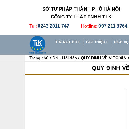
SỞ TƯ PHÁP THÀNH PHỐ HÀ NỘI
CÔNG TY LUẬT TNHH TLK
Tel:
0243 2011 747
Hotline:
097 211 8764
TRANG CHỦ
GIỚI THIỆU
DỊCH VỤ
Trang chủ
DN - Hỏi đáp
QUY ĐỊNH VỀ VIỆC XI
QUY ĐỊNH V