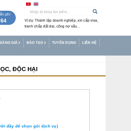
Ví dụ: Thành lập doanh nghiệp, xin cấp visa,
tranh chấp đất đai, công nợ xấu...
BẢNG GIÁ
ĐÀO TẠO
TUYỂN DỤNG
LIÊN HỆ
ỌC, ĐỘC HẠI
T
ới đây để chọn gói dịch vụ)