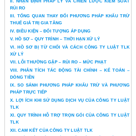
II. NHẬN ĐỊNH PHÁP LÝ VÀ CHIẾN LƯỢC KIỂM SOÁT
RỦI RO
III. TỔNG QUAN THAY ĐỔI PHƯƠNG PHÁP KHẤU TRỪ
THUẾ GIÁ TRỊ GIA TĂNG
IV. ĐIỀU KIỆN – ĐỐI TƯỢNG ÁP DỤNG
V. HỒ SƠ – QUY TRÌNH – THỜI HẠN XỬ LÝ
VI. HỒ SƠ BỊ TỪ CHỐI VÀ CÁCH CÔNG TY LUẬT TLK
XỬ LÝ
VII. LỖI THƯỜNG GẶP – RỦI RO – MỨC PHẠT
VIII. PHÂN TÍCH TÁC ĐỘNG TÀI CHÍNH – KẾ TOÁN –
DÒNG TIỀN
IX. SO SÁNH PHƯƠNG PHÁP KHẤU TRỪ VÀ PHƯƠNG
PHÁP TRỰC TIẾP
X. LỢI ÍCH KHI SỬ DỤNG DỊCH VỤ CỦA CÔNG TY LUẬT
TLK
XI. QUY TRÌNH HỖ TRỢ TRỌN GÓI CỦA CÔNG TY LUẬT
TLK
XII. CAM KẾT CỦA CÔNG TY LUẬT TLK