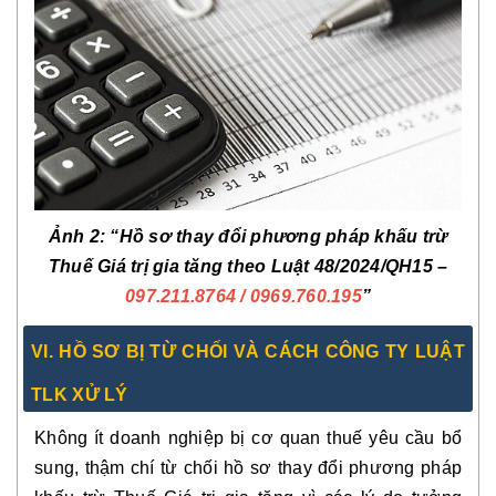
Ảnh 2: “Hồ sơ thay đổi phương pháp khấu trừ
Thuế Giá trị gia tăng theo Luật 48/2024/QH15 –
097.211.8764
/ 0969.760.195
”
VI. HỒ SƠ BỊ TỪ CHỐI VÀ CÁCH CÔNG TY LUẬT
TLK XỬ LÝ
Không ít doanh nghiệp bị cơ quan thuế yêu cầu bổ
sung, thậm chí từ chối hồ sơ thay đổi phương pháp