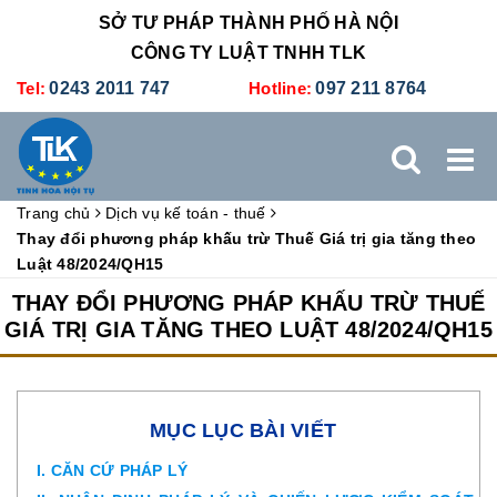
SỞ TƯ PHÁP THÀNH PHỐ HÀ NỘI
CÔNG TY LUẬT TNHH TLK
Tel:
0243 2011 747
Hotline:
097 211 8764
Trang chủ
Dịch vụ kế toán - thuế
TRANG CHỦ
GIỚI THIỆU
DỊCH VỤ PHÁP LÝ
Thay đổi phương pháp khấu trừ Thuế Giá trị gia tăng theo
Luật 48/2024/QH15
DỊCH VỤ KẾ TOÁN - THUẾ
XÚC TIẾN THƯƠNG MẠI
THAY ĐỔI PHƯƠNG PHÁP KHẤU TRỪ THUẾ
GIÁ TRỊ GIA TĂNG THEO LUẬT 48/2024/QH15
BẢNG GIÁ
ĐÀO TẠO
TUYỂN DỤNG
LIÊN HỆ
MỤC LỤC BÀI VIẾT
I. CĂN CỨ PHÁP LÝ