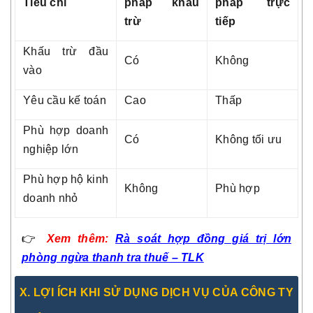
Tiêu chí
pháp khấu
pháp trực
trừ
tiếp
Khấu trừ đầu
Có
Không
vào
Yêu cầu kế toán
Cao
Thấp
Phù hợp doanh
Có
Không tối ưu
nghiệp lớn
Phù hợp hộ kinh
Không
Phù hợp
doanh nhỏ
👉
Xem thêm:
Rà soát hợp đồng giá trị lớn
phòng ngừa thanh tra thuế – TLK
X. LỢI ÍCH KHI SỬ DỤNG DỊCH VỤ CỦA CÔNG TY