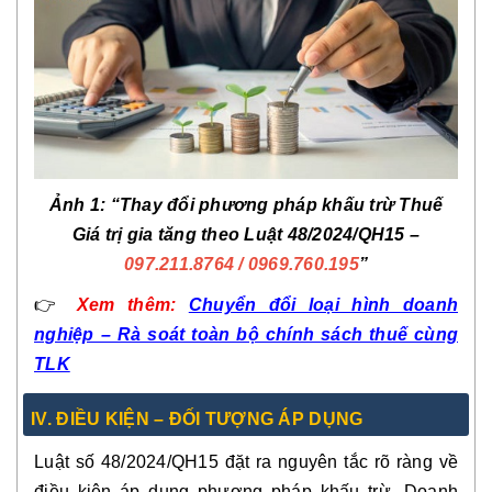
Ảnh 1: “Thay đổi phương pháp khấu trừ Thuế
Giá trị gia tăng theo Luật 48/2024/QH15 –
097.211.8764
/ 0969.760.195
”
👉
Xem thêm:
Chuyển đổi loại hình doanh
nghiệp – Rà soát toàn bộ chính sách thuế cùng
TLK
IV. ĐIỀU KIỆN – ĐỐI TƯỢNG ÁP DỤNG
Luật số 48/2024/QH15 đặt ra nguyên tắc rõ ràng về
điều kiện áp dụng phương pháp khấu trừ. Doanh