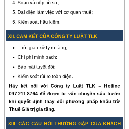
Soạn và nộp hồ sơ;
Đại diện làm việc với cơ quan thuế;
Kiểm soát hậu kiểm.
XII. CAM KẾT CỦA CÔNG TY LUẬT TLK
Thời gian xử lý rõ ràng;
Chi phí minh bạch;
Bảo mật tuyệt đối;
Kiểm soát rủi ro toàn diện.
Hãy kết nối với Công ty Luật TLK – Hotline
097.211.8764 để được tư vấn chuyên sâu trước
khi quyết định thay đổi phương pháp khấu trừ
Thuế Giá trị gia tăng.
XIII. CÁC CÂU HỎI THƯỜNG GẶP CỦA KHÁCH