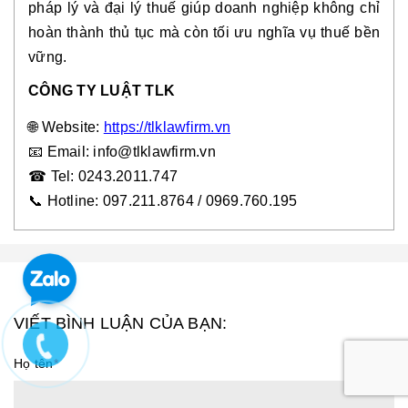
pháp lý và đại lý thuế giúp doanh nghiệp không chỉ
hoàn thành thủ tục mà còn tối ưu nghĩa vụ thuế bền
vững.
CÔNG TY LUẬT TLK
🌐 Website:
https://tlklawfirm.vn
📧
Email: info@tlklawfirm.vn
☎
Tel: 0243.2011.747
📞 Hotline: 097.211.8764 / 0969.760.195
VIẾT BÌNH LUẬN CỦA BẠN:
Họ tên
*