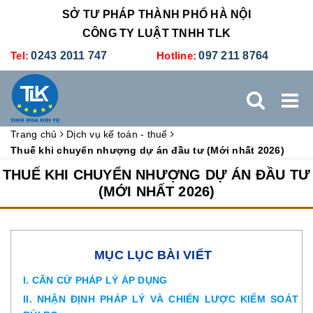
SỞ TƯ PHÁP THÀNH PHỐ HÀ NỘI
CÔNG TY LUẬT TNHH TLK
Tel:
0243 2011 747
Hotline:
097 211 8764
Trang chủ
Dịch vụ kế toán - thuế
TRANG CHỦ
GIỚI THIỆU
DỊCH VỤ PHÁP LÝ
Thuế khi chuyển nhượng dự án đầu tư (Mới nhất 2026)
THUẾ KHI CHUYỂN NHƯỢNG DỰ ÁN ĐẦU TƯ
DỊCH VỤ KẾ TOÁN - THUẾ
XÚC TIẾN THƯƠNG MẠI
(MỚI NHẤT 2026)
BẢNG GIÁ
ĐÀO TẠO
TUYỂN DỤNG
LIÊN HỆ
MỤC LỤC BÀI VIẾT
I. CĂN CỨ PHÁP LÝ ÁP DỤNG
II. NHẬN ĐỊNH PHÁP LÝ VÀ CHIẾN LƯỢC KIỂM SOÁT