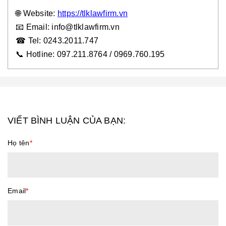
🌐
Website:
https://tlklawfirm.vn
📧
Email: info@tlklawfirm.vn
☎
Tel: 0243.2011.747
📞
Hotline: 097.211.8764 / 0969.760.195
VIẾT BÌNH LUẬN CỦA BẠN:
Họ tên
*
Email
*