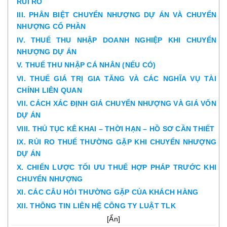
RỦI RO
III. PHÂN BIỆT CHUYỂN NHƯỢNG DỰ ÁN VÀ CHUYỂN
NHƯỢNG CỔ PHẦN
IV. THUẾ THU NHẬP DOANH NGHIỆP KHI CHUYỂN
NHƯỢNG DỰ ÁN
V. THUẾ THU NHẬP CÁ NHÂN (NẾU CÓ)
VI. THUẾ GIÁ TRỊ GIA TĂNG VÀ CÁC NGHĨA VỤ TÀI
CHÍNH LIÊN QUAN
VII. CÁCH XÁC ĐỊNH GIÁ CHUYỂN NHƯỢNG VÀ GIÁ VỐN
DỰ ÁN
VIII. THỦ TỤC KÊ KHAI – THỜI HẠN – HỒ SƠ CẦN THIẾT
IX. RỦI RO THUẾ THƯỜNG GẶP KHI CHUYỂN NHƯỢNG
DỰ ÁN
X. CHIẾN LƯỢC TỐI ƯU THUẾ HỢP PHÁP TRƯỚC KHI
CHUYỂN NHƯỢNG
XI. CÁC CÂU HỎI THƯỜNG GẶP CỦA KHÁCH HÀNG
XII. THÔNG TIN LIÊN HỆ CÔNG TY LUẬT TLK
[
Ẩn
]