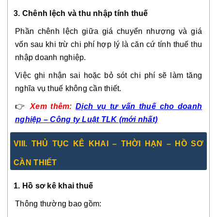
3. Chênh lệch và thu nhập tính thuế
Phần chênh lệch giữa giá chuyển nhượng và giá
vốn sau khi trừ chi phí hợp lý là căn cứ tính thuế thu
nhập doanh nghiệp.
Việc ghi nhận sai hoặc bỏ sót chi phí sẽ làm tăng
nghĩa vụ thuế không cần thiết.
👉
Xem thêm:
Dịch vụ tư vấn thuế cho doanh
nghiệp – Công ty Luật TLK (mới nhất)
VIII. THỦ TỤC KÊ KHAI – THỜI HẠN – HỒ SƠ
CẦN THIẾT
1. Hồ sơ kê khai thuế
Thông thường bao gồm: