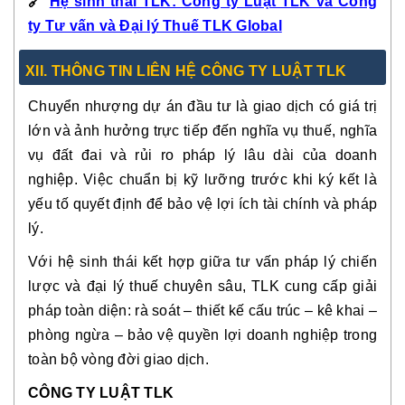
🔗
Hệ sinh thái TLK: Công ty Luật TLK và Công
ty Tư vấn và Đại lý Thuế TLK Global
XII. THÔNG TIN LIÊN HỆ CÔNG TY LUẬT TLK
Chuyển nhượng dự án đầu tư là giao dịch có giá trị
lớn và ảnh hưởng trực tiếp đến nghĩa vụ thuế, nghĩa
vụ đất đai và rủi ro pháp lý lâu dài của doanh
nghiệp. Việc chuẩn bị kỹ lưỡng trước khi ký kết là
yếu tố quyết định để bảo vệ lợi ích tài chính và pháp
lý.
Với hệ sinh thái kết hợp giữa tư vấn pháp lý chiến
lược và đại lý thuế chuyên sâu, TLK cung cấp giải
pháp toàn diện: rà soát – thiết kế cấu trúc – kê khai –
phòng ngừa – bảo vệ quyền lợi doanh nghiệp trong
toàn bộ vòng đời giao dịch.
CÔNG TY LUẬT TLK