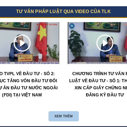
TƯ VẤN PHÁP LUẬT QUA VIDEO CỦA TLK
O TVPL VỀ ĐẦU TƯ - SỐ 2:
CHƯƠNG TRÌNH TƯ VẤN 
ỤC TĂNG VỐN ĐẦU TƯ ĐỐI
LUẬT VỀ ĐẦU TƯ - SỐ 1: T
Ự ÁN ĐẦU TƯ NƯỚC NGOÀI
XIN CẤP GIẤY CHỨNG 
(FDI) TẠI VIỆT NAM
ĐĂNG KÝ ĐẦU TƯ
XEM THÊM