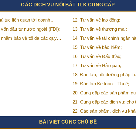
CÁC DỊCH VỤ NỔI BẬT TLK CUNG CẤP
ủ tục liên quan tới doanh
12. Tư vấn về lao động;
 vốn đầu tư nước ngoài (FDI);
13. Tư vấn về thương mại;
n nhằm bảo vệ tối đa các quyền
14. Tư vấn về tài chính ngân 
15. Tư vấn về bảo hiểm;
16. Tư vấn về Đấu thầu;
17. Tư vấn về Hải quan;
18. Đào tạo, bồi dưỡng pháp Lu
19. Đào tạo Kế toán – Thuế;
20. Cung cấp các sản phẩm quả
tử, BHXH,…vv
21. Cung cấp các dịch vụ: cho
phòng chia sẻ…vv
22. Các sản phẩm, dịch vụ khá
BÀI VIẾT CÙNG CHỦ ĐỀ