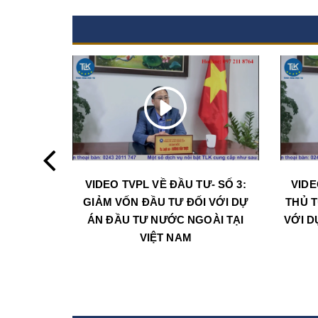
VIDEO TVPL VỀ ĐẦU TƯ- SỐ 3:
VIDE
GIẢM VỐN ĐẦU TƯ ĐỐI VỚI DỰ
THỦ T
ÁN ĐẦU TƯ NƯỚC NGOÀI TẠI
VỚI D
VIỆT NAM