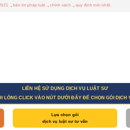
2021..
,
bản tin pháp luật..
,
chính sách..
,
quy định mới nhất..
LIÊN HỆ SỬ DỤNG DỊCH VỤ LUẬT SƯ
UI LÒNG CLICK VÀO NÚT DƯỚI ĐÂY ĐỂ CHỌN GÓI DỊCH 
Lựa chọn gói
dịch vụ luật sư tư vấn