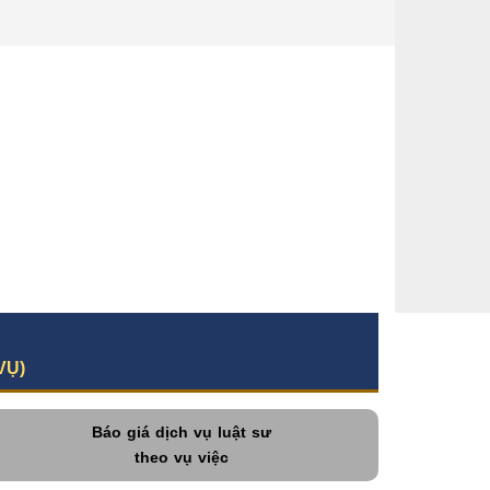
VỤ)
Báo giá dịch vụ luật sư
theo vụ việc