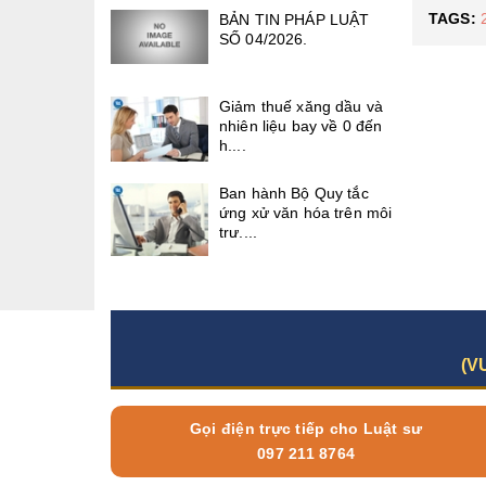
TAGS:
BẢN TIN PHÁP LUẬT
SỐ 04/2026.
Giảm thuế xăng dầu và
nhiên liệu bay về 0 đến
h....
Ban hành Bộ Quy tắc
ứng xử văn hóa trên môi
trư....
(V
Gọi điện trực tiếp cho Luật sư
097 211 8764