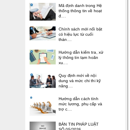
Mã định danh trong Hệ
thống thông tin về hoạt
đ....
Chính sách mới nổi bật
có hiệu lực từ cuối
thán....
Hướng dẫn kiểm tra, xử
lý thông tin tạm hoãn
xu....
Quy định mới về nội
dung và mức chi thi kỹ
năng....
Hướng dẫn cách tính
mức lương, phụ cấp và
trợ c....
BẢN TIN PHÁP LUẬT
SỐ 05/2026.