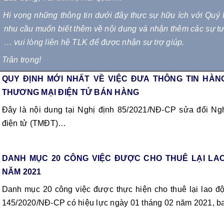
Hi vọng những thông tin dưới đây thực sự hữu ích với Qu
nhu cầu muốn biết thêm về nội dung và nhận thêm các sự tư
… vui lòng liên hệ TLK để được nhận sự trợ giúp.
Trân trọng!
QUY ĐỊNH MỚI NHẤT VỀ VIỆC ĐƯA THÔNG TIN HÀ
THƯƠNG MẠI ĐIỆN TỬ BÁN HÀNG
Đây là nội dung tại Nghị định 85/2021/NĐ-CP sửa đổi N
điện tử (TMĐT)
…
DANH MỤC 20 CÔNG VIỆC ĐƯỢC CHO THUÊ LẠI LAO
NĂM 2021
Danh mục 20 công việc được thực hiện cho thuê lại lao độn
145/2020/NĐ-CP có hiệu lực ngày 01 tháng 02 năm 2021, 