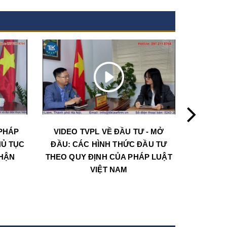
PHÁP
VIDEO TVPL VỀ ĐẦU TƯ - MỞ
CHƯƠN
HỦ TỤC
ĐẦU: CÁC HÌNH THỨC ĐẦU TƯ
LUẬT VỀ
NHẬN
THEO QUY ĐỊNH CỦA PHÁP LUẬT
THỦ 
VIỆT NAM