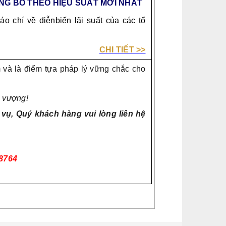
NG BỐ THEO HIỆU SUẤT MỚI NHẤT
í về diễnbiến lãi suất của các tổ
CHI TIẾT >>
 và là điểm tựa pháp lý vững chắc cho
h vượng!
vụ, Quý khách hàng vui lòng liên hệ
 8764