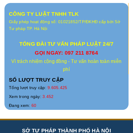
CÔNG TY LUẬT TNHH TLK
Giấy phép hoạt động số: 01021852/TP/ĐKHĐ cấp bởi Sở
Tư pháp TP. Hà Nội
TỔNG ĐÀI TƯ VẤN PHÁP LUẬT 24/7
GỌI NGAY: 097 211 8764
Vì trách nhiệm cộng đồng - Tư vấn hoàn toàn miễn
phí
SỐ LƯỢT TRUY CẬP
Tổng lượt truy cập:
9.605.425
Xem trong ngày:
3.452
Đang xem:
60
SỞ TƯ PHÁP THÀNH PHỐ HÀ NỘI