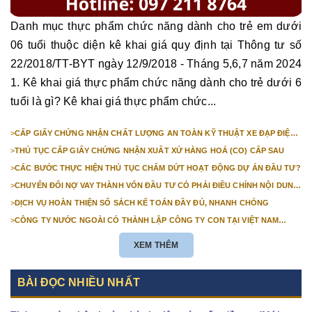
Danh mục thực phẩm chức năng dành cho trẻ em dưới
06 tuổi thuộc diện kê khai giá quy định tại Thông tư số
22/2018/TT-BYT ngày 12/9/2018 - Tháng 5,6,7 năm 2024
1. Kê khai giá thực phẩm chức năng dành cho trẻ dưới 6
tuổi là gì? Kê khai giá thực phẩm chức...
>
CẤP GIẤY CHỨNG NHẬN CHẤT LƯỢNG AN TOÀN KỸ THUẬT XE ĐẠP ĐIỆN
NHẬP KHẨU
>
THỦ TỤC CẤP GIẤY CHỨNG NHẬN XUẤT XỨ HÀNG HOÁ (CO) CẤP SAU
>
CÁC BƯỚC THỰC HIỆN THỦ TỤC CHẤM DỨT HOẠT ĐỘNG DỰ ÁN ĐẦU TƯ?
>
CHUYỂN ĐỔI NỢ VAY THÀNH VỐN ĐẦU TƯ CÓ PHẢI ĐIỀU CHỈNH NỘI DUNG
GIẤY CHỨNG NHẬN ĐĂNG KÝ ĐẦU TƯ KHÔNG?
>
DỊCH VỤ HOÀN THIỆN SỔ SÁCH KẾ TOÁN ĐẦY ĐỦ, NHANH CHÓNG
>
CÔNG TY NƯỚC NGOÀI CÓ THÀNH LẬP CÔNG TY CON TẠI VIỆT NAM
ĐƯỢC KHÔNG? NHỮNG ĐIỀU KIỆN ĐỂ CÔNG TY NƯỚC NGOÀI THÀNH LẬP
CÔNG TY CON TẠI VIỆT NAM?
XEM THÊM
BÀI ĐỌC NHIỀU NHẤT