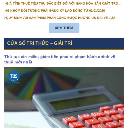
NỘP THUẾ GIÁ TRỊ GIA TĂNG
>
GIÁ TÍNH THUẾ TIÊU THỤ ĐẶC BIỆT ĐỐI VỚI HÀNG HÓA SẢN XUẤT TRONG
NƯỚC NĂM 2026
>
03 NHÓM ĐỐI TƯỢNG PHẢI ĐĂNG KÝ LAO ĐỘNG TỪ 01/01/2026
>
QUY ĐỊNH VỚI SẢN PHẨM PHẦN CỨNG ĐƯỢC HƯỞNG ƯU ĐÃI VỀ LỰA
CHỌN NHÀ THẦU TỪ 01/01/2026
XEM THÊM
CỬA SỔ TRI THỨC – GIẢI TRÍ
Thủ tục xin miễn, giảm tiền phạt vi phạm hành chính về
thuế mới nhất