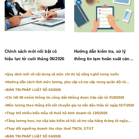
Chính sách mới nổi bật có
Hướng dẫn kiểm tra, xử lý
hiệu lực từ cuối tháng 06/2026
thông tin tạm hoãn xuất cảnh,
chưa cho nhập cảnh
>
Quy định mới về nội dung và mức chi thi kỹ năng nghề trong nước
>
Hướng dẫn cách tính mức lương, phụ cấp và trợ cấp trong quân đội từ
01/7/2026
>
BẢN TIN PHÁP LUẬT SỐ 05/2026
>
Chi tiết 06 nhóm thông tin công dân không được tiếp cận từ 01/9/2026
>
Mức lương theo tháng đối với chuyên gia tư vấn đấu thầu từ ngày 01/7/2026
>
Thay thế nhiều biểu mẫu về thuế hộ kinh doanh từ 13/5/2026
>
Tăng lương hưu, trợ cấp bảo hiểm xã hội và trợ cấp hằng tháng từ ngày
01/7/2026
>
Thay đổi ngưỡng doanh thu chịu thuế TNCN, GTGT
>
BẢN TIN PHÁP LUẬT SỐ 04/2026