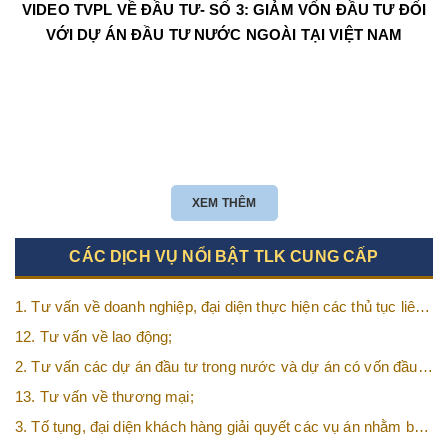
VIDEO TVPL VỀ ĐẦU TƯ- SỐ 3: GIẢM VỐN ĐẦU TƯ ĐỐI
VỚI DỰ ÁN ĐẦU TƯ NƯỚC NGOÀI TẠI VIỆT NAM
XEM THÊM
CÁC DỊCH VỤ NỔI BẬT TLK CUNG CẤP
1. Tư vấn về doanh nghiệp, đại diện thực hiện các thủ tục liên
quan tới doanh nghiệp;
12. Tư vấn về lao động;
2. Tư vấn các dự án đầu tư trong nước và dự án có vốn đầu
tư nước ngoài (FDI);
13. Tư vấn về thương mại;
3. Tố tụng, đại diện khách hàng giải quyết các vụ án nhằm bảo