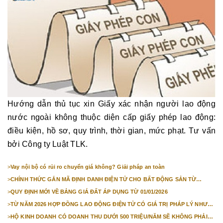
Hướng dẫn thủ tục xin Giấy xác nhận người lao động
nước ngoài không thuộc diện cấp giấy phép lao động:
điều kiện, hồ sơ, quy trình, thời gian, mức phạt. Tư vấn
bởi Công ty Luật TLK.
>
Vay nội bộ có rủi ro chuyển giá không? Giải pháp an toàn
>
CHÍNH THỨC GẮN MÃ ĐỊNH DANH ĐIỆN TỬ CHO BẤT ĐỘNG SẢN TỪ
1/3/2026
>
QUY ĐỊNH MỚI VỀ BẢNG GIÁ ĐẤT ÁP DỤNG TỪ 01/01/2026
>
TỪ NĂM 2026 HỢP ĐỒNG LAO ĐỘNG ĐIỆN TỬ CÓ GIÁ TRỊ PHÁP LÝ NHƯ
VĂN BẢN GIẤY
>
HỘ KINH DOANH CÓ DOANH THU DƯỚI 500 TRIỆU/NĂM SẼ KHÔNG PHẢI