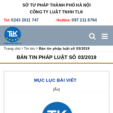
SỞ TƯ PHÁP THÀNH PHỐ HÀ NỘI
CÔNG TY LUẬT TNHH TLK
Tel:
0243 2011 747
Hotline:
097 211 8764
Trang chủ
Tin tức
Bản tin pháp luật số 03/2019
TRANG CHỦ
GIỚI THIỆU
DỊCH VỤ PHÁP LÝ
BẢN TIN PHÁP LUẬT SỐ 03/2019
DỊCH VỤ KẾ TOÁN - THUẾ
XÚC TIẾN THƯƠNG MẠI
MỤC LỤC BÀI VIẾT
BẢNG GIÁ
ĐÀO TẠO
TUYỂN DỤNG
LIÊN HỆ
[
Ẩn
]