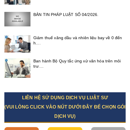
BẢN TIN PHÁP LUẬT SỐ 04/2026.
Giảm thuế xăng dầu và nhiên liệu bay về 0 đến
h....
Ban hành Bộ Quy tắc ứng xử văn hóa trên môi
trư....
LIÊN HỆ SỬ DỤNG DỊCH VỤ LUẬT SƯ
(VUI LÒNG CLICK VÀO NÚT DƯỚI ĐÂY ĐỂ CHỌN GÓI
DỊCH VỤ)