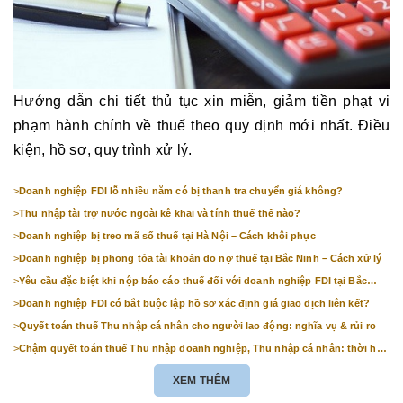
Hướng dẫn chi tiết thủ tục xin miễn, giảm tiền phạt vi
phạm hành chính về thuế theo quy định mới nhất. Điều
kiện, hồ sơ, quy trình xử lý.
>
Doanh nghiệp FDI lỗ nhiều năm có bị thanh tra chuyển giá không?
>
Thu nhập tài trợ nước ngoài kê khai và tính thuế thế nào?
>
Doanh nghiệp bị treo mã số thuế tại Hà Nội – Cách khôi phục
>
Doanh nghiệp bị phong tỏa tài khoản do nợ thuế tại Bắc Ninh – Cách xử lý
>
Yêu cầu đặc biệt khi nộp báo cáo thuế đối với doanh nghiệp FDI tại Bắc
Ninh
>
Doanh nghiệp FDI có bắt buộc lập hồ sơ xác định giá giao dịch liên kết?
>
Quyết toán thuế Thu nhập cá nhân cho người lao động: nghĩa vụ & rủi ro
>
Chậm quyết toán thuế Thu nhập doanh nghiệp, Thu nhập cá nhân: thời hạn
& mức phạt
XEM THÊM