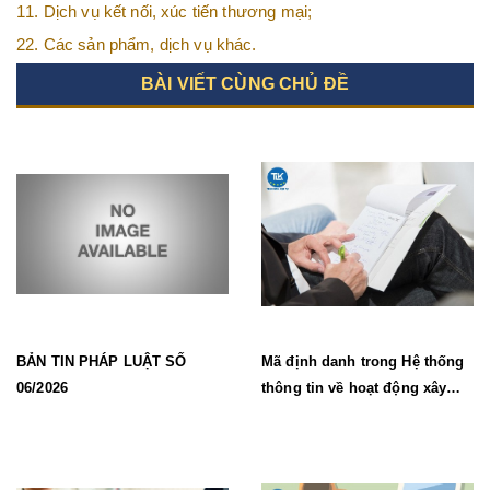
văn phòng ảo, văn phòng chia sẻ…vv
11. Dịch vụ kết nối, xúc tiến thương mại;
22. Các sản phẩm, dịch vụ khác.
BÀI VIẾT CÙNG CHỦ ĐỀ
BẢN TIN PHÁP LUẬT SỐ
Mã định danh trong Hệ thống
06/2026
thông tin về hoạt động xây
dựng từ 1/7/2026