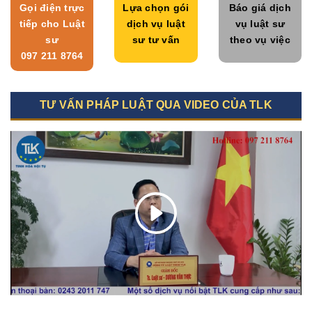
Gọi điện trực
Lựa chọn gói
Báo giá dịch
tiếp cho Luật
dịch vụ luật
vụ luật sư
sư
sư tư vấn
theo vụ việc
097 211 8764
TƯ VẤN PHÁP LUẬT QUA VIDEO CỦA TLK