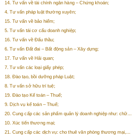
vệ tối đa các quyền và lợi ích của khách hàng;
14. Tư vấn về tài chính ngân hàng – Chứng khoán;
4. Tư vấn pháp luật thường xuyên;
15. Tư vấn về bảo hiểm;
5. Tư vấn tái cơ cấu doanh nghiệp;
16. Tư vấn về Đấu thầu;
6. Tư vấn Đất đai – Bất động sản – Xây dựng;
17. Tư vấn về Hải quan;
7. Tư vấn các loại giấy phép;
18. Đào tạo, bồi dưỡng pháp Luật;
8. Tư vấn sở hữu trí tuệ;
19. Đào tạo Kế toán – Thuế;
9. Dịch vụ kế toán – Thuế;
20. Cung cấp các sản phẩm quản lý doanh nghiệp như: chữ
ký số, hóa đơn điện tử, BHXH,…vv
10. Xúc tiến thương mại;
21. Cung cấp các dịch vụ: cho thuê văn phòng thương mại,