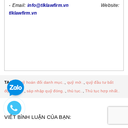
- Email:
info@tlklawfirm.vn
Website:
tlklawfirm.vn
TAGS:
quỹ hoán đổi danh mục..
,
quỹ mở..
,
quỹ đầu tư bất
động sản..
,
sáp nhập quỹ đóng..
,
thủ tục..
,
Thủ tục hợp nhất..
VIẾT BÌNH LUẬN CỦA BẠN: