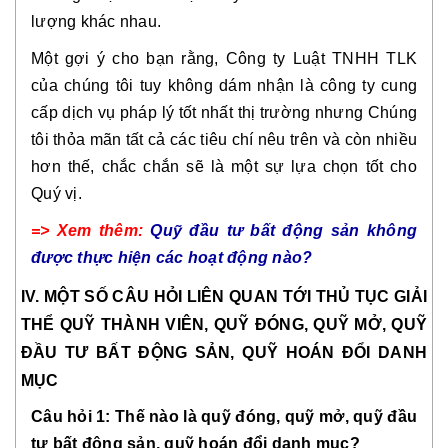
lượng khác nhau.
Một gợi ý cho bạn rằng, Công ty Luật TNHH TLK
của chúng tôi tuy không dám nhận là công ty cung
cấp dịch vụ pháp lý tốt nhất thị trường nhưng Chúng
tôi thỏa mãn tất cả các tiêu chí nêu trên và còn nhiều
hơn thế, chắc chắn sẽ là một sự lựa chọn tốt cho
Quý vị.
=> Xem thêm:
Quỹ đầu tư bất động sản không
được thực hiện các hoạt động nào?
IV. MỘT SỐ CÂU HỎI LIÊN QUAN TỚI THỦ TỤC GIẢI
THỂ QUỸ THÀNH VIÊN, QUỸ ĐÓNG, QUỸ MỞ, QUỸ
ĐẦU TƯ BẤT ĐỘNG SẢN, QUỸ HOÁN ĐỔI DANH
MỤC
Câu hỏi 1: Thế nào là quỹ đóng, quỹ mở, quỹ đầu
tư bất động sản, quỹ hoán đổi danh mục?