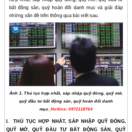
bất động sản, quỹ hoán đổi danh mục và giải đáp
những vấn đề trên thông qua bài viết sau.
Ảnh 1. Thủ tục hợp nhất, sáp nhập quỹ đóng, quỹ mở,
quỹ đầu tư bất động sản, quỹ hoán đổi danh
mục_
Hotline: 0972118764
I. THỦ TỤC HỢP NHẤT, SÁP NHẬP QUỸ ĐÓNG,
QUỸ MỞ, QUỸ ĐẦU TƯ BẤT ĐỘNG SẢN, QUỸ