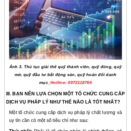
Ảnh 3. Thủ tục giải thể quỹ thành viên, quỹ đóng, quỹ
mở, quỹ đầu tư bất động sản, quỹ hoán đổi danh
mục_
Hotline: 0972118764
III. BẠN NÊN LỰA CHỌN MỘT TỔ CHỨC CUNG CẤP
DỊCH VỤ PHÁP LÝ NHƯ THẾ NÀO LÀ TỐT NHẤT?
Một tổ chức cung cấp dịch vụ pháp lý chất lượng và
uy tín cần có một số tiêu chí như sau: