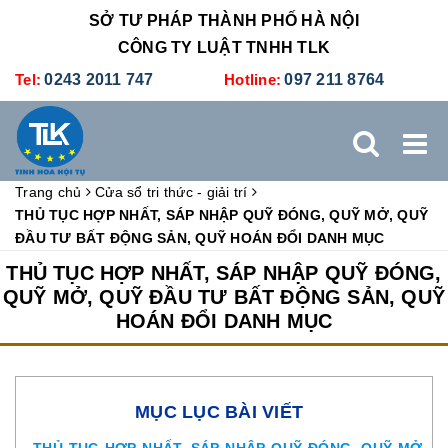
SỞ TƯ PHÁP THÀNH PHỐ HÀ NỘI
CÔNG TY LUẬT TNHH TLK
Tel:
0243 2011 747
Hotline:
097 211 8764
Trang chủ
Cửa sổ tri thức - giải trí
TRANG CHỦ
GIỚI THIỆU
DỊCH VỤ PHÁP LÝ
THỦ TỤC HỢP NHẤT, SÁP NHẬP QUỸ ĐÓNG, QUỸ MỞ, QUỸ
ĐẦU TƯ BẤT ĐỘNG SẢN, QUỸ HOÁN ĐỔI DANH MỤC
DỊCH VỤ KẾ TOÁN - THUẾ
XÚC TIẾN THƯƠNG MẠI
THỦ TỤC HỢP NHẤT, SÁP NHẬP QUỸ ĐÓNG,
QUỸ MỞ, QUỸ ĐẦU TƯ BẤT ĐỘNG SẢN, QUỸ
HOÁN ĐỔI DANH MỤC
BẢNG GIÁ
ĐÀO TẠO
TUYỂN DỤNG
LIÊN HỆ
MỤC LỤC BÀI VIẾT