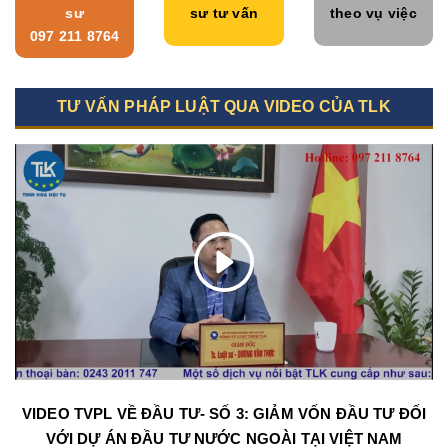
sư
sư tư vấn
theo vụ việc
097 211 8764
TƯ VẤN PHÁP LUẬT QUA VIDEO CỦA TLK
VIDEO TVPL VỀ ĐẦU TƯ- SỐ 3: GIẢM VỐN ĐẦU TƯ ĐỐI
VỚI DỰ ÁN ĐẦU TƯ NƯỚC NGOÀI TẠI VIỆT NAM