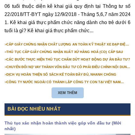
06 tuổi thuộc diện kê khai giá quy định tại Thông tư số
22/2018/TT-BYT ngày 12/9/2018 - Tháng 5,6,7 năm 2024
1. Kê khai giá thực phẩm chức năng dành cho trẻ dưới 6
tuổi là gì? Kê khai giá thực phẩm chức...
>
CẤP GIẤY CHỨNG NHẬN CHẤT LƯỢNG AN TOÀN KỸ THUẬT XE ĐẠP ĐIỆN
NHẬP KHẨU
>
THỦ TỤC CẤP GIẤY CHỨNG NHẬN XUẤT XỨ HÀNG HOÁ (CO) CẤP SAU
>
CÁC BƯỚC THỰC HIỆN THỦ TỤC CHẤM DỨT HOẠT ĐỘNG DỰ ÁN ĐẦU TƯ?
>
CHUYỂN ĐỔI NỢ VAY THÀNH VỐN ĐẦU TƯ CÓ PHẢI ĐIỀU CHỈNH NỘI DUNG
GIẤY CHỨNG NHẬN ĐĂNG KÝ ĐẦU TƯ KHÔNG?
>
DỊCH VỤ HOÀN THIỆN SỔ SÁCH KẾ TOÁN ĐẦY ĐỦ, NHANH CHÓNG
>
CÔNG TY NƯỚC NGOÀI CÓ THÀNH LẬP CÔNG TY CON TẠI VIỆT NAM
ĐƯỢC KHÔNG? NHỮNG ĐIỀU KIỆN ĐỂ CÔNG TY NƯỚC NGOÀI THÀNH LẬP
CÔNG TY CON TẠI VIỆT NAM?
XEM THÊM
BÀI ĐỌC NHIỀU NHẤT
Thủ tục xác nhận hoàn thành việc góp vốn đầu tư (Mới
nhất)