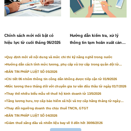
Chính sách mới nổi bật có
Hướng dẫn kiểm tra, xử lý
hiệu lực từ cuối tháng 06/2026
thông tin tạm hoãn xuất cảnh,
chưa cho nhập cảnh
>
Quy định mới về nội dung và mức chi thi kỹ năng nghề trong nước
>
Hướng dẫn cách tính mức lương, phụ cấp và trợ cấp trong quân đội từ
01/7/2026
>
BẢN TIN PHÁP LUẬT SỐ 05/2026
>
Chi tiết 06 nhóm thông tin công dân không được tiếp cận từ 01/9/2026
>
Mức lương theo tháng đối với chuyên gia tư vấn đấu thầu từ ngày 01/7/2026
>
Thay thế nhiều biểu mẫu về thuế hộ kinh doanh từ 13/5/2026
>
Tăng lương hưu, trợ cấp bảo hiểm xã hội và trợ cấp hằng tháng từ ngày
01/7/2026
>
Thay đổi ngưỡng doanh thu chịu thuế TNCN, GTGT
>
BẢN TIN PHÁP LUẬT SỐ 04/2026
>
Giảm thuế xăng dầu và nhiên liệu bay về 0 đến hết 30/06/2026