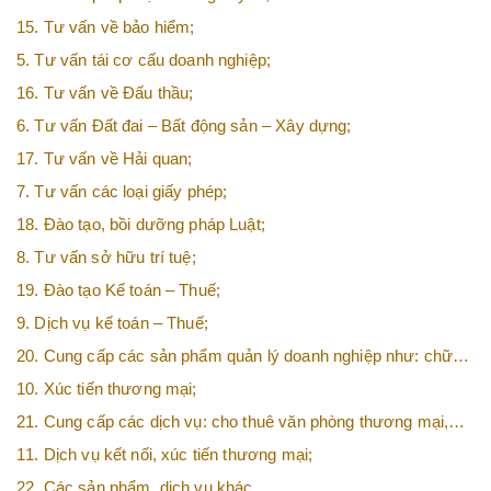
15. Tư vấn về bảo hiểm;
5. Tư vấn tái cơ cấu doanh nghiệp;
16. Tư vấn về Đấu thầu;
6. Tư vấn Đất đai – Bất động sản – Xây dựng;
17. Tư vấn về Hải quan;
7. Tư vấn các loại giấy phép;
18. Đào tạo, bồi dưỡng pháp Luật;
8. Tư vấn sở hữu trí tuệ;
19. Đào tạo Kế toán – Thuế;
9. Dịch vụ kế toán – Thuế;
20. Cung cấp các sản phẩm quản lý doanh nghiệp như: chữ
ký số, hóa đơn điện tử, BHXH,…vv
10. Xúc tiến thương mại;
21. Cung cấp các dịch vụ: cho thuê văn phòng thương mại,
văn phòng ảo, văn phòng chia sẻ…vv
11. Dịch vụ kết nối, xúc tiến thương mại;
22. Các sản phẩm, dịch vụ khác.