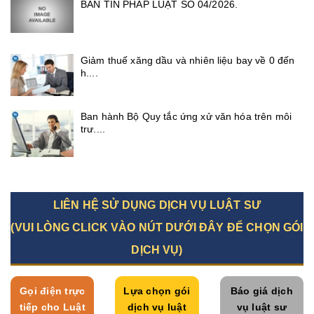
BẢN TIN PHÁP LUẬT SỐ 04/2026.
Giảm thuế xăng dầu và nhiên liệu bay về 0 đến
h....
Ban hành Bộ Quy tắc ứng xử văn hóa trên môi
trư....
LIÊN HỆ SỬ DỤNG DỊCH VỤ LUẬT SƯ
(VUI LÒNG CLICK VÀO NÚT DƯỚI ĐÂY ĐỂ CHỌN GÓI
DỊCH VỤ)
Gọi điện trực
Lựa chọn gói
Báo giá dịch
tiếp cho Luật
dịch vụ luật
vụ luật sư