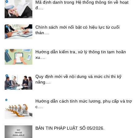
Mã định danh trong Hệ thống thông tin về hoạt
đ....
Chính sách mới nổi bật có hiệu lực từ cuối
thán....
Hướng dẫn kiểm tra, xử lý thông tin tạm hoãn
xu....
Quy định mới về nội dung và mức chi thi kỹ
năng....
Hướng dẫn cách tính mức lương, phụ cấp và trợ
c....
BẢN TIN PHÁP LUẬT SỐ 05/2026.