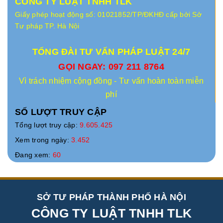
CÔNG TY LUẬT TNHH TLK
Giấy phép hoạt động số: 01021852/TP/ĐKHĐ cấp bởi Sở
Tư pháp TP. Hà Nội
TỔNG ĐÀI TƯ VẤN PHÁP LUẬT 24/7
GỌI NGAY: 097 211 8764
Vì trách nhiệm cộng đồng - Tư vấn hoàn toàn miễn
phí
SỐ LƯỢT TRUY CẬP
Tổng lượt truy cập:
9.605.425
Xem trong ngày:
3.452
Đang xem:
60
SỞ TƯ PHÁP THÀNH PHỐ HÀ NỘI
CÔNG TY LUẬT TNHH TLK