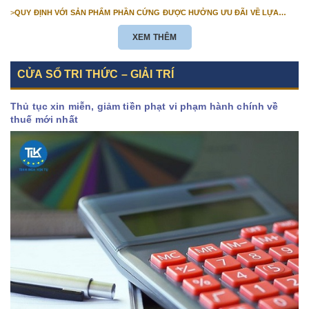
>
QUY ĐỊNH VỚI SẢN PHẨM PHẦN CỨNG ĐƯỢC HƯỞNG ƯU ĐÃI VỀ LỰA
CHỌN NHÀ THẦU TỪ 01/01/2026
XEM THÊM
CỬA SỔ TRI THỨC – GIẢI TRÍ
Thủ tục xin miễn, giảm tiền phạt vi phạm hành chính về
thuế mới nhất