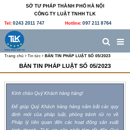
SỞ TƯ PHÁP THÀNH PHỐ HÀ NỘI
CÔNG TY LUẬT TNHH TLK
Tel:
0243 2011 747
Hotline:
097 211 8764
Trang chủ
Tin tức
BẢN TIN PHÁP LUẬT SỐ 05/2023
TRANG CHỦ
GIỚI THIỆU
DỊCH VỤ PHÁP LÝ
BẢN TIN PHÁP LUẬT SỐ 05/2023
DỊCH VỤ KẾ TOÁN - THUẾ
XÚC TIẾN THƯƠNG MẠI
Kính chào Quý Khách hàng hàng!
BẢNG GIÁ
ĐÀO TẠO
TUYỂN DỤNG
LIÊN HỆ
Để giúp Quý Khách hàng hàng năm bắt các quy
định mới của pháp luật, phòng tránh rủi ro về
Pháp lý liên quan đến các hoạt động sản xuất