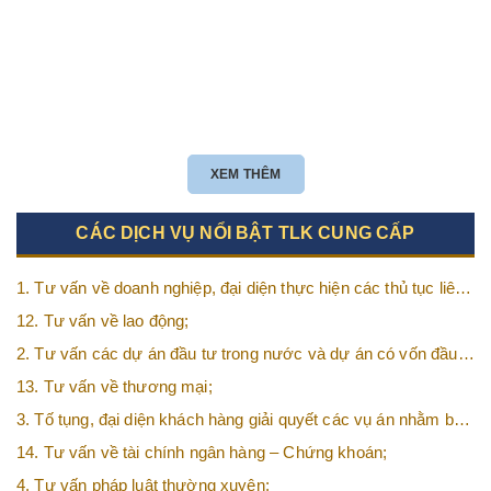
XEM THÊM
CÁC DỊCH VỤ NỔI BẬT TLK CUNG CẤP
1. Tư vấn về doanh nghiệp, đại diện thực hiện các thủ tục liên
quan tới doanh nghiệp;
12. Tư vấn về lao động;
2. Tư vấn các dự án đầu tư trong nước và dự án có vốn đầu
tư nước ngoài (FDI);
13. Tư vấn về thương mại;
3. Tố tụng, đại diện khách hàng giải quyết các vụ án nhằm bảo
vệ tối đa các quyền và lợi ích của khách hàng;
14. Tư vấn về tài chính ngân hàng – Chứng khoán;
4. Tư vấn pháp luật thường xuyên;