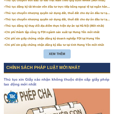
>
Thủ tục chuyển vốn đầu tư vào Việt Nam theo quy định NHNN (Mới nhất)
>
Thủ tục đăng ký tài khoản vốn đầu tư trực tiếp bằng ngoại tệ tại ngân hàng
(mới nhất)
>
Thủ tục chuyển nhượng quyền sử dụng đất, thuê đất cho dự án đầu tư tại
Bắc Ninh (mới nhất)
>
Thủ tục chuyển nhượng quyền sử dụng đất, thuê đất cho dự án đầu tư tại
Hà Nội (mới nhất)
>
Thủ tục đăng ký thay đổi địa điểm thực hiện dự án tại Hà Nội (Mới nhất)
>
Chi phí thành lập công ty FDI ngành sản xuất tại Hưng Yên mới nhất
>
Chi phí xin giấy chứng nhận đăng ký doanh nghiệp FDI tại Hưng Yên
>
Chi phí xin giấy chứng nhận đăng ký đầu tư tại tỉnh Hưng Yên mới nhất
XEM THÊM
CHÍNH SÁCH PHÁP LUẬT MỚI NHẤT
Thủ tục xin Giấy xác nhận không thuộc diện cấp giấy phép
lao động mới nhất