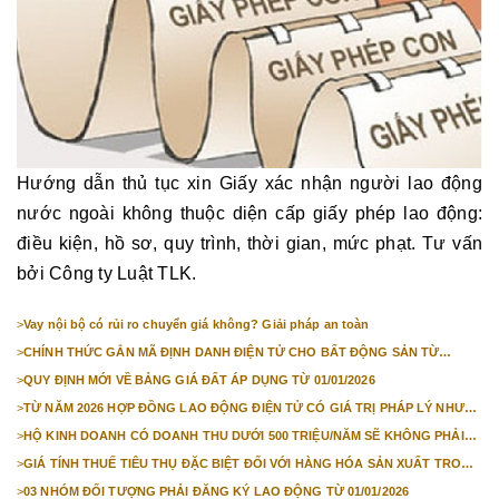
Hướng dẫn thủ tục xin Giấy xác nhận người lao động
nước ngoài không thuộc diện cấp giấy phép lao động:
điều kiện, hồ sơ, quy trình, thời gian, mức phạt. Tư vấn
bởi Công ty Luật TLK.
>
Vay nội bộ có rủi ro chuyển giá không? Giải pháp an toàn
>
CHÍNH THỨC GẮN MÃ ĐỊNH DANH ĐIỆN TỬ CHO BẤT ĐỘNG SẢN TỪ
1/3/2026
>
QUY ĐỊNH MỚI VỀ BẢNG GIÁ ĐẤT ÁP DỤNG TỪ 01/01/2026
>
TỪ NĂM 2026 HỢP ĐỒNG LAO ĐỘNG ĐIỆN TỬ CÓ GIÁ TRỊ PHÁP LÝ NHƯ
VĂN BẢN GIẤY
>
HỘ KINH DOANH CÓ DOANH THU DƯỚI 500 TRIỆU/NĂM SẼ KHÔNG PHẢI
NỘP THUẾ GIÁ TRỊ GIA TĂNG
>
GIÁ TÍNH THUẾ TIÊU THỤ ĐẶC BIỆT ĐỐI VỚI HÀNG HÓA SẢN XUẤT TRONG
NƯỚC NĂM 2026
>
03 NHÓM ĐỐI TƯỢNG PHẢI ĐĂNG KÝ LAO ĐỘNG TỪ 01/01/2026