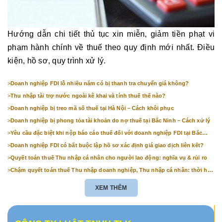
Hướng dẫn chi tiết thủ tục xin miễn, giảm tiền phạt vi
phạm hành chính về thuế theo quy định mới nhất. Điều
kiện, hồ sơ, quy trình xử lý.
>
Doanh nghiệp FDI lỗ nhiều năm có bị thanh tra chuyển giá không?
>
Thu nhập tài trợ nước ngoài kê khai và tính thuế thế nào?
>
Doanh nghiệp bị treo mã số thuế tại Hà Nội – Cách khôi phục
>
Doanh nghiệp bị phong tỏa tài khoản do nợ thuế tại Bắc Ninh – Cách xử lý
>
Yêu cầu đặc biệt khi nộp báo cáo thuế đối với doanh nghiệp FDI tại Bắc
Ninh
>
Doanh nghiệp FDI có bắt buộc lập hồ sơ xác định giá giao dịch liên kết?
>
Quyết toán thuế Thu nhập cá nhân cho người lao động: nghĩa vụ & rủi ro
>
Chậm quyết toán thuế Thu nhập doanh nghiệp, Thu nhập cá nhân: thời hạn
& mức phạt
XEM THÊM