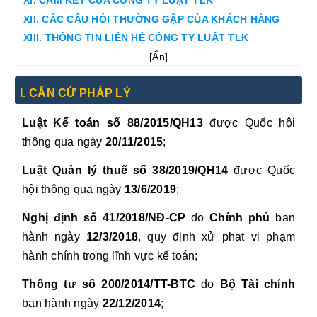
XI. CAM KẾT CỦA CÔNG TY LUẬT TLK
XII. CÁC CÂU HỎI THƯỜNG GẶP CỦA KHÁCH HÀNG
XIII. THÔNG TIN LIÊN HỆ CÔNG TY LUẬT TLK
[
Ẩn
]
I. CĂN CỨ PHÁP LÝ
Luật Kế toán số 88/2015/QH13
được Quốc hội
thông qua ngày
20/11/2015
;
Luật Quản lý thuế số 38/2019/QH14
được Quốc
hội thông qua ngày
13/6/2019
;
Nghị định số 41/2018/NĐ-CP
do
Chính phủ
ban
hành ngày
12/3/2018
, quy định xử phạt vi phạm
hành chính trong lĩnh vực kế toán;
Thông tư số 200/2014/TT-BTC
do
Bộ Tài chính
ban hành ngày
22/12/2014
;