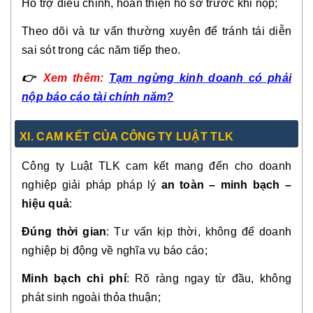
Hỗ trợ điều chỉnh, hoàn thiện hồ sơ trước khi nộp;
Theo dõi và tư vấn thường xuyên để tránh tái diễn
sai sót trong các năm tiếp theo.
👉
Xem thêm:
Tạm ngừng kinh doanh có phải
nộp báo cáo tài chính năm?
XI. CAM KẾT CỦA CÔNG TY LUẬT TLK
Công ty Luật TLK cam kết mang đến cho doanh
nghiệp giải pháp pháp lý
an toàn – minh bạch –
hiệu quả
:
Đúng thời gian
: Tư vấn kịp thời, không để doanh
nghiệp bị động về nghĩa vụ báo cáo;
Minh bạch chi phí
: Rõ ràng ngay từ đầu, không
phát sinh ngoài thỏa thuận;