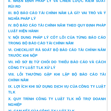
II. NHẬN ĐỊNH PHÁP LÝ VÀ CHIẾN LƯỢC KIỂM SOÁT
RỦI RO
III. BỘ BÁO CÁO TÀI CHÍNH NĂM LÀ GÌ? VAI TRÒ VÀ Ý
NGHĨA PHÁP LÝ
IV. BỘ BÁO CÁO TÀI CHÍNH NĂM THEO QUY ĐỊNH PHÁP
LUẬT HIỆN HÀNH
V. NỘI DUNG PHÁP LÝ CỐT LÕI CỦA TỪNG BÁO CÁO
TRONG BỘ BÁO CÁO TÀI CHÍNH NĂM
VI. CHECKLIST RÀ SOÁT BỘ BÁO CÁO TÀI CHÍNH NĂM
TRƯỚC KHI NỘP
VII. HỒ SƠ BỊ TỪ CHỐI DO THIẾU BÁO CÁO VÀ CÁCH
CÔNG TY LUẬT TLK XỬ LÝ
VIII. LỖI THƯỜNG GẶP KHI LẬP BỘ BÁO CÁO TÀI
CHÍNH NĂM
IX. LỢI ÍCH KHI SỬ DỤNG DỊCH VỤ CỦA CÔNG TY LUẬT
TLK
X. QUY TRÌNH CÔNG TY LUẬT TLK HỖ TRỢ DOANH
NGHIỆP