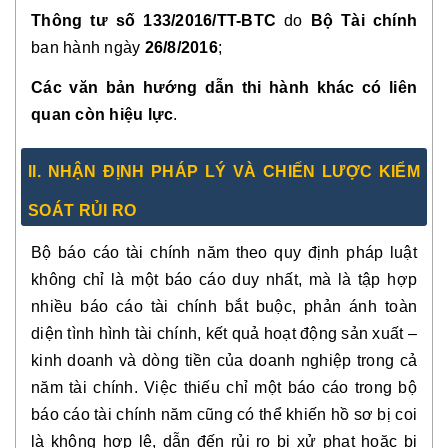
Thông tư số 133/2016/TT-BTC
do
Bộ Tài chính
ban hành ngày
26/8/2016
;
Các văn bản hướng dẫn thi hành khác có liên
quan còn hiệu lực
.
II. NHẬN ĐỊNH PHÁP LÝ VÀ CHIẾN LƯỢC KIỂM
SOÁT RỦI RO
Bộ báo cáo tài chính năm theo quy định pháp luật
không chỉ là một báo cáo duy nhất, mà là tập hợp
nhiều báo cáo tài chính bắt buộc, phản ánh toàn
diện tình hình tài chính, kết quả hoạt động sản xuất –
kinh doanh và dòng tiền của doanh nghiệp trong cả
năm tài chính. Việc thiếu chỉ một báo cáo trong bộ
báo cáo tài chính năm cũng có thể khiến hồ sơ bị coi
là không hợp lệ, dẫn đến rủi ro bị xử phạt hoặc bị