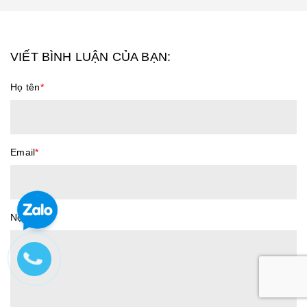
VIẾT BÌNH LUẬN CỦA BẠN:
Họ tên
*
Email
*
Nội dung
*