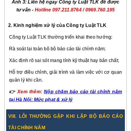
Ảnh 3: Liên hệ ngay Công ty Luật TLK để được
tư vấn -
Hotline
097.211.8764 / 0969.760.195
2. Kinh nghiệm xử lý của Công ty Luật TLK
Công ty Luật TLK thường triển khai theo hướng:
Rà soát lại toàn bộ bộ báo cáo tài chính năm;
Xác định rõ sai sót mang tính kỹ thuật hay bản chất;
Hỗ trợ điều chỉnh, giải trình và làm việc với cơ quan
quản lý khi cần.
👉
Xem thêm:
Nộp chậm báo cáo tài chính năm
tại Hà Nội: Mức phạt & xử lý
VIII. LỖI THƯỜNG GẶP KHI LẬP BỘ BÁO CÁO
TÀI CHÍNH NĂM