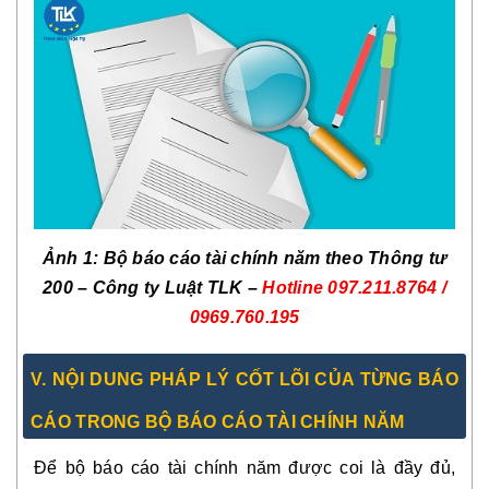
Ảnh 1: Bộ báo cáo tài chính năm theo Thông tư
200 – Công ty Luật TLK –
Hotline
097.211.8764 /
0969.760.195
V. NỘI DUNG PHÁP LÝ CỐT LÕI CỦA TỪNG BÁO
CÁO TRONG BỘ BÁO CÁO TÀI CHÍNH NĂM
Để bộ báo cáo tài chính năm được coi là đầy đủ,