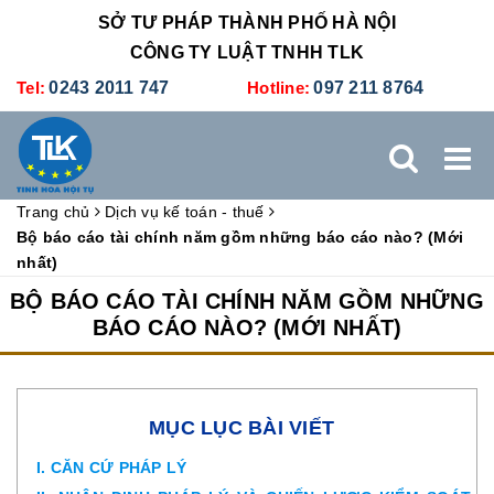
SỞ TƯ PHÁP THÀNH PHỐ HÀ NỘI
CÔNG TY LUẬT TNHH TLK
Tel:
0243 2011 747
Hotline:
097 211 8764
Trang chủ
Dịch vụ kế toán - thuế
TRANG CHỦ
GIỚI THIỆU
DỊCH VỤ PHÁP LÝ
Bộ báo cáo tài chính năm gồm những báo cáo nào? (Mới
nhất)
DỊCH VỤ KẾ TOÁN - THUẾ
XÚC TIẾN THƯƠNG MẠI
BỘ BÁO CÁO TÀI CHÍNH NĂM GỒM NHỮNG
BÁO CÁO NÀO? (MỚI NHẤT)
BẢNG GIÁ
ĐÀO TẠO
TUYỂN DỤNG
LIÊN HỆ
MỤC LỤC BÀI VIẾT
I. CĂN CỨ PHÁP LÝ