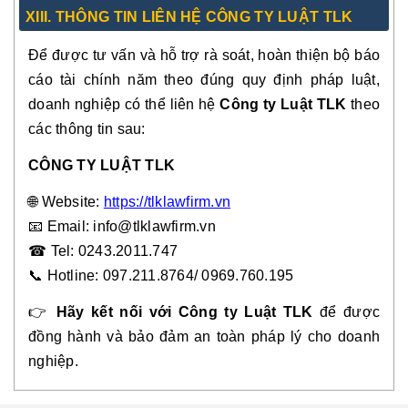
XIII. THÔNG TIN LIÊN HỆ CÔNG TY LUẬT TLK
Để được tư vấn và hỗ trợ rà soát, hoàn thiện bộ báo
cáo tài chính năm theo đúng quy định pháp luật,
doanh nghiệp có thể liên hệ
Công ty Luật TLK
theo
các thông tin sau:
CÔNG TY LUẬT TLK
🌐
Website:
https://tlklawfirm.vn
📧
Email: info@tlklawfirm.vn
☎
Tel: 0243.2011.747
📞
Hotline: 097.211.8764/ 0969.760.19
5
👉
Hãy kết nối với Công ty Luật TLK
để được
đồng hành và bảo đảm an toàn pháp lý cho doanh
nghiệp.