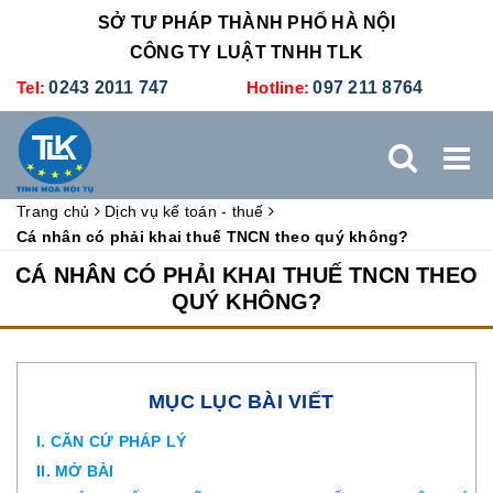
SỞ TƯ PHÁP THÀNH PHỐ HÀ NỘI
CÔNG TY LUẬT TNHH TLK
Tel:
0243 2011 747
Hotline:
097 211 8764
Trang chủ
Dịch vụ kế toán - thuế
TRANG CHỦ
GIỚI THIỆU
DỊCH VỤ PHÁP LÝ
Cá nhân có phải khai thuế TNCN theo quý không?
CÁ NHÂN CÓ PHẢI KHAI THUẾ TNCN THEO
DỊCH VỤ KẾ TOÁN - THUẾ
XÚC TIẾN THƯƠNG MẠI
QUÝ KHÔNG?
BẢNG GIÁ
ĐÀO TẠO
TUYỂN DỤNG
LIÊN HỆ
MỤC LỤC BÀI VIẾT
I. CĂN CỨ PHÁP LÝ
II. MỞ BÀI