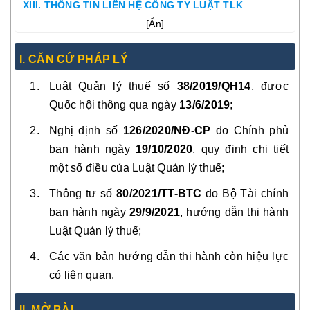
XIII. THÔNG TIN LIÊN HỆ CÔNG TY LUẬT TLK
[
Ẩn
]
I. CĂN CỨ PHÁP LÝ
Luật Quản lý thuế số
38/2019/QH14
, được
Quốc hội thông qua ngày
13/6/2019
;
Nghị định số
126/2020/NĐ-CP
do Chính phủ
ban hành ngày
19/10/2020
, quy định chi tiết
một số điều của Luật Quản lý thuế;
Thông tư số
80/2021/TT-BTC
do Bộ Tài chính
ban hành ngày
29/9/2021
, hướng dẫn thi hành
Luật Quản lý thuế;
Các văn bản hướng dẫn thi hành còn hiệu lực
có liên quan.
II. MỞ BÀI