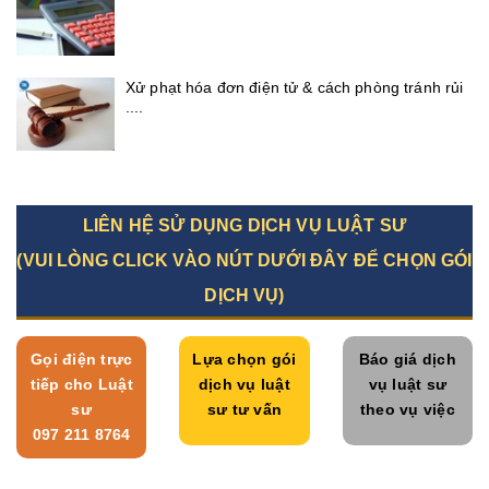
Xử phạt hóa đơn điện tử & cách phòng tránh rủi
....
LIÊN HỆ SỬ DỤNG DỊCH VỤ LUẬT SƯ
(VUI LÒNG CLICK VÀO NÚT DƯỚI ĐÂY ĐỂ CHỌN GÓI
DỊCH VỤ)
Gọi điện trực
Lựa chọn gói
Báo giá dịch
tiếp cho Luật
dịch vụ luật
vụ luật sư
sư
sư tư vấn
theo vụ việc
097 211 8764