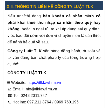
XIII. THÔNG TIN LIÊN HỆ CÔNG TY LUẬT TLK
Nếu anh/chị đang
băn khoăn cá nhân mình có
phải khai thuế thu nhập cá nhân theo quý hay
không
, hoặc lo ngại rủi ro khi áp dụng sai quy định,
việc trao đổi sớm với đơn vị chuyên môn là cần thiết
để tránh hệ quả về sau.
Công ty Luật TLK
sẵn sàng đồng hành, rà soát và
tư vấn đúng bản chất pháp lý của từng trường hợp
cụ thể:
CÔNG TY LUẬT TLK
🌐 Website:
https://tlklawfirm.vn
📧
Email: info@tlklawfirm.vn
☎
Tel: 0243.2011.747
📞 Hotline: 097.211.8764 / 0969.760.195