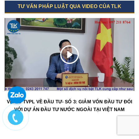
TƯ VẤN PHÁP LUẬT QUA VIDEO CỦA TLK
VIDEO TVPL VỀ ĐẦU TƯ- SỐ 3: GIẢM VỐN ĐẦU TƯ ĐỐI
VỚI DỰ ÁN ĐẦU TƯ NƯỚC NGOÀI TẠI VIỆT NAM