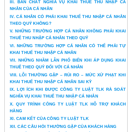
III. BẢN CHẤT NGHĨA VỤ KHAI THUẾ THU NHẬP CÁ
NHÂN CỦA CÁ NHÂN
IV. CÁ NHÂN CÓ PHẢI KHAI THUẾ THU NHẬP CÁ NHÂN
THEO QUÝ KHÔNG?
V. NHỮNG TRƯỜNG HỢP CÁ NHÂN KHÔNG PHẢI KHAI
THUẾ THU NHẬP CÁ NHÂN THEO QUÝ
VI. NHỮNG TRƯỜNG HỢP CÁ NHÂN CÓ THỂ PHẢI TỰ
KHAI THUẾ THU NHẬP CÁ NHÂN
VII. NHỮNG NHẦM LẪN PHỔ BIẾN KHI ÁP DỤNG KHAI
THUẾ THEO QUÝ ĐỐI VỚI CÁ NHÂN
VIII. LỖI THƯỜNG GẶP – RỦI RO – MỨC XỬ PHẠT KHI
KHAI THUẾ THU NHẬP CÁ NHÂN SAI KỲ
IX. LỢI ÍCH KHI ĐƯỢC CÔNG TY LUẬT TLK RÀ SOÁT
NGHĨA VỤ KHAI THUẾ THU NHẬP CÁ NHÂN
X. QUY TRÌNH CÔNG TY LUẬT TLK HỖ TRỢ KHÁCH
HÀNG
XI. CAM KẾT CỦA CÔNG TY LUẬT TLK
XII. CÁC CÂU HỎI THƯỜNG GẶP CỦA KHÁCH HÀNG