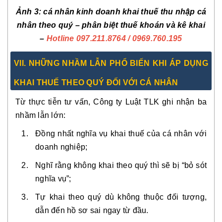
Ảnh 3: cá nhân kinh doanh khai thuế thu nhập cá
nhân theo quý – phân biệt thuế khoán và kê khai
–
Hotline 097.211.8764
/ 0969.760.195
VII. NHỮNG NHẦM LẪN PHỔ BIẾN KHI ÁP DỤNG
KHAI THUẾ THEO QUÝ ĐỐI VỚI CÁ NHÂN
Từ thực tiễn tư vấn, Công ty Luật TLK ghi nhận ba
nhầm lẫn lớn:
Đồng nhất nghĩa vụ khai thuế của cá nhân với
doanh nghiệp;
Nghĩ rằng không khai theo quý thì sẽ bị “bỏ sót
nghĩa vụ”;
Tự khai theo quý dù không thuộc đối tượng,
dẫn đến hồ sơ sai ngay từ đầu.