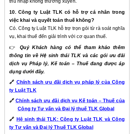
thu nhập không thường xuyên.
10. Công ty Luật TLK có hỗ trợ cá nhân trong
việc khai và quyết toán thuế không?
Có. Công ty Luật TLK hỗ trợ trọn gói từ rà soát nghĩa
vụ, khai thuế đến giải trình với cơ quan thuế.
👉
Quý Khách hàng có thể tham khảo thêm
thông tin về Hệ sinh thái TLK và các gói ưu đãi
dịch vụ Pháp lý, Kế toán – Thuế đang được áp
dụng dưới đây.
🔗
Chính sách ưu đãi dịch vụ pháp lý của Công
ty Luật TLK
🔗
Chính sách ưu đãi dịch vụ Kế toán – Thuế của
Công ty Tư vấn và Đại lý thuế TLK Global
🔗
Hệ sinh thái TLK: Công ty Luật TLK và Công
ty Tư vấn và Đại lý Thuế TLK Global