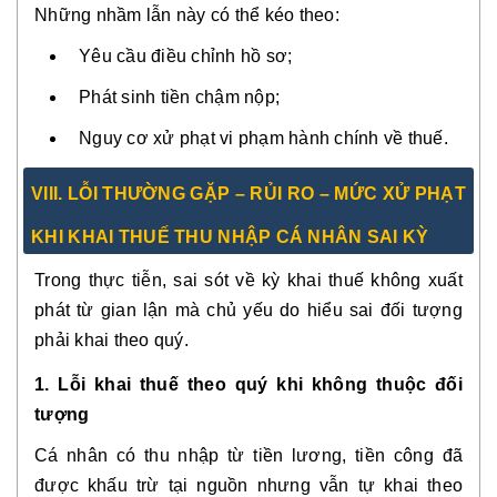
Những nhầm lẫn này có thể kéo theo:
Yêu cầu điều chỉnh hồ sơ;
Phát sinh tiền chậm nộp;
Nguy cơ xử phạt vi phạm hành chính về thuế.
VIII. LỖI THƯỜNG GẶP – RỦI RO – MỨC XỬ PHẠT
KHI KHAI THUẾ THU NHẬP CÁ NHÂN SAI KỲ
Trong thực tiễn, sai sót về kỳ khai thuế không xuất
phát từ gian lận mà chủ yếu do hiểu sai đối tượng
phải khai theo quý.
1. Lỗi khai thuế theo quý khi không thuộc đối
tượng
Cá nhân có thu nhập từ tiền lương, tiền công đã
được khấu trừ tại nguồn nhưng vẫn tự khai theo