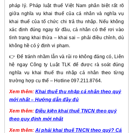
pháp lý. Pháp luật thuế Việt Nam phân biệt rất rõ
giữa nghĩa vụ khai thuế của cá nhân và nghĩa vụ
khai thuế của tổ chức chi trả thu nhập. Nếu không
xác định đúng ngay từ đầu, cá nhân có thể rơi vào
tình trạng khai thừa – khai sai – phải điều chỉnh, dù
không hề có ý định vi phạm.
👉 Để tránh nhầm lẫn và rủi ro không đáng có, Liên
hệ ngay Công ty Luật TLK để được rà soát đúng
nghĩa vụ khai thuế thu nhập cá nhân theo từng
trường hợp cụ thể – Hotline 097.211.8764.
Xem thêm:
Khai thuế thu nhập cá nhân theo quý
mới nhất – Hướng dẫn đầy đủ
Xem thêm:
Điều kiện khai thuế TNCN theo quý
theo quy định mới nhất
Xem thêm:
Ai phải khai thuế TNCN theo quý? Cá