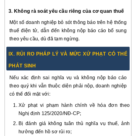
3. Không rà soát yêu cầu riêng của cơ quan thuế
Một số doanh nghiệp bỏ sót thông báo trên hệ thống
thuế điện tử, dẫn đến
không nộp báo cáo bổ sung
theo yêu cầu
, dù đã tạm ngừng.
IX. RỦI RO PHÁP LÝ VÀ MỨC XỬ PHẠT CÓ THỂ
PHÁT SINH
Nếu xác định sai nghĩa vụ và không nộp báo cáo
theo quý khi vẫn thuộc diện phải nộp, doanh nghiệp
có thể đối mặt với:
Xử phạt vi phạm hành chính về hóa đơn theo
Nghị định 125/2020/NĐ-CP;
Bị đánh giá không tuân thủ nghĩa vụ thuế, ảnh
hưởng đến hồ sơ rủi ro;