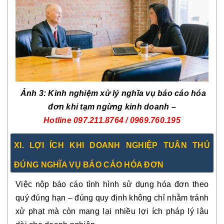
Ảnh 3: Kinh nghiệm xử lý nghĩa vụ báo cáo hóa
đơn khi tạm ngừng kinh doanh –
Hotline
097.211.8764 / 0969.760.195
XI. LỢI ÍCH KHI DOANH NGHIỆP TUÂN THỦ
ĐÚNG NGHĨA VỤ BÁO CÁO HÓA ĐƠN
Việc nộp báo cáo tình hình sử dụng hóa đơn theo
quý
đúng hạn – đúng quy định
không chỉ nhằm tránh
xử phạt mà còn mang lại nhiều lợi ích pháp lý lâu