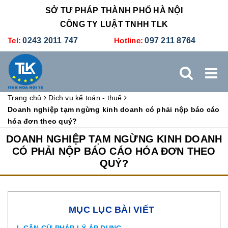
SỞ TƯ PHÁP THÀNH PHỐ HÀ NỘI
CÔNG TY LUẬT TNHH TLK
Tel:
0243 2011 747
Hotline:
097 211 8764
Trang chủ
Dịch vụ kế toán - thuế
TRANG CHỦ
GIỚI THIỆU
DỊCH VỤ PHÁP LÝ
Doanh nghiệp tạm ngừng kinh doanh có phải nộp báo cáo
hóa đơn theo quý?
DỊCH VỤ KẾ TOÁN - THUẾ
XÚC TIẾN THƯƠNG MẠI
DOANH NGHIỆP TẠM NGỪNG KINH DOANH
CÓ PHẢI NỘP BÁO CÁO HÓA ĐƠN THEO
QUÝ?
BẢNG GIÁ
ĐÀO TẠO
TUYỂN DỤNG
LIÊN HỆ
MỤC LỤC BÀI VIẾT