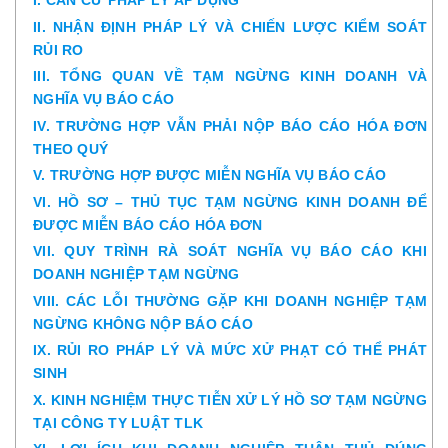
I. CĂN CỨ PHÁP LÝ ÁP DỤNG
II. NHẬN ĐỊNH PHÁP LÝ VÀ CHIẾN LƯỢC KIỂM SOÁT
RỦI RO
III. TỔNG QUAN VỀ TẠM NGỪNG KINH DOANH VÀ
NGHĨA VỤ BÁO CÁO
IV. TRƯỜNG HỢP VẪN PHẢI NỘP BÁO CÁO HÓA ĐƠN
THEO QUÝ
V. TRƯỜNG HỢP ĐƯỢC MIỄN NGHĨA VỤ BÁO CÁO
VI. HỒ SƠ – THỦ TỤC TẠM NGỪNG KINH DOANH ĐỂ
ĐƯỢC MIỄN BÁO CÁO HÓA ĐƠN
VII. QUY TRÌNH RÀ SOÁT NGHĨA VỤ BÁO CÁO KHI
DOANH NGHIỆP TẠM NGỪNG
VIII. CÁC LỖI THƯỜNG GẶP KHI DOANH NGHIỆP TẠM
NGỪNG KHÔNG NỘP BÁO CÁO
IX. RỦI RO PHÁP LÝ VÀ MỨC XỬ PHẠT CÓ THỂ PHÁT
SINH
X. KINH NGHIỆM THỰC TIỄN XỬ LÝ HỒ SƠ TẠM NGỪNG
TẠI CÔNG TY LUẬT TLK