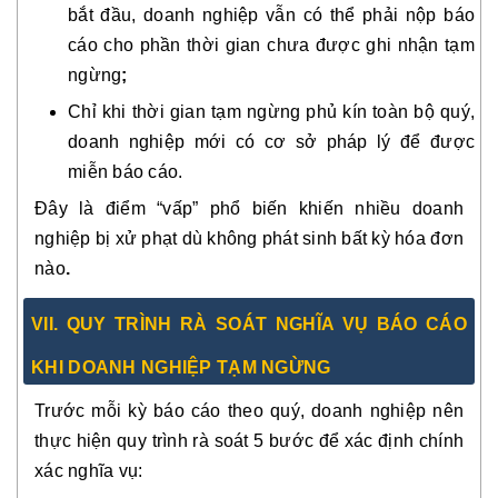
bắt đầu
, doanh nghiệp
vẫn có thể phải nộp báo
cáo cho phần thời gian chưa được ghi nhận tạm
ngừng
;
Chỉ khi thời gian tạm ngừng
phủ kín toàn bộ quý
,
doanh nghiệp mới có cơ sở pháp lý để được
miễn báo cáo.
Đây là điểm “vấp” phổ biến khiến nhiều doanh
nghiệp bị xử phạt dù
không phát sinh bất kỳ hóa đơn
nào
.
VII. QUY TRÌNH RÀ SOÁT NGHĨA VỤ BÁO CÁO
KHI DOANH NGHIỆP TẠM NGỪNG
Trước mỗi kỳ báo cáo theo quý, doanh nghiệp nên
thực hiện
quy trình rà soát 5 bước
để xác định chính
xác nghĩa vụ: