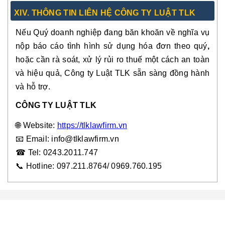
XIV. THÔNG TIN LIÊN HỆ CÔNG TY LUẬT TLK
Nếu Quý doanh nghiệp đang băn khoăn về
nghĩa vụ
nộp báo cáo tình hình sử dụng hóa đơn theo quý
,
hoặc cần rà soát, xử lý rủi ro thuế một cách an toàn
và hiệu quả,
Công ty Luật TLK
sẵn sàng đồng hành
và hỗ trợ.
CÔNG TY LUẬT TLK
🌐
Website:
https://tlklawfirm.vn
📧
Email: info@tlklawfirm.vn
☎
Tel: 0243.2011.747
📞
Hotline: 097.211.8764/ 0969.760.19
5