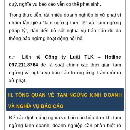
quý
,
nghĩa vụ báo cáo vẫn có thể phát sinh.
Trong thực tiễn, rất nhiều doanh nghiệp bị xử phạt vì
nhầm lẫn giữa “tạm ngừng thực tế” và “tạm ngừng
pháp lý”
,
dẫn đến bỏ sót nghĩa vụ báo cáo dù đã
thông báo ngừng hoạt động nội bộ.
👉 Liên hệ
Công ty Luật TLK – Hotline
097.211.8764
để rà soát chính xác thời gian tạm
ngừng và nghĩa vụ báo cáo tương ứng, tránh rủi ro
xử phạt.
III. TỔNG QUAN VỀ TẠM NGỪNG KINH DOANH
VÀ NGHĨA VỤ BÁO CÁO
Để xác định đúng nghĩa vụ báo cáo hóa đơn khi tạm
ngừng kinh doanh, doanh nghiệp cần phân biệt rõ