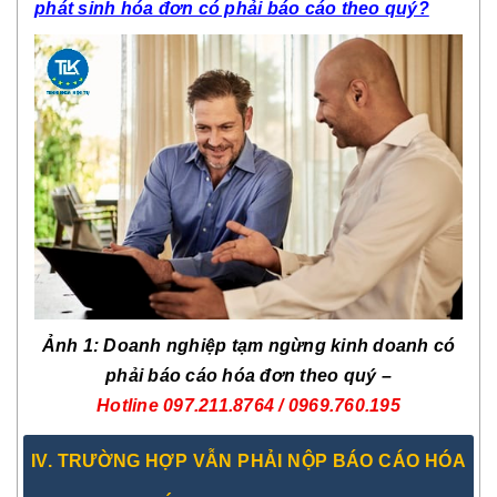
phát sinh hóa đơn có phải báo cáo theo quý?
Ảnh 1: Doanh nghiệp tạm ngừng kinh doanh có
phải báo cáo hóa đơn theo quý –
Hotline
097.211.8764 / 0969.760.195
IV. TRƯỜNG HỢP VẪN PHẢI NỘP BÁO CÁO HÓA