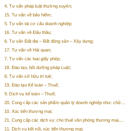
4. Tư vấn pháp luật thường xuyên;
15. Tư vấn về bảo hiểm;
5. Tư vấn tái cơ cấu doanh nghiệp;
16. Tư vấn về Đấu thầu;
6. Tư vấn Đất đai – Bất động sản – Xây dựng;
17. Tư vấn về Hải quan;
7. Tư vấn các loại giấy phép;
18. Đào tạo, bồi dưỡng pháp Luật;
8. Tư vấn sở hữu trí tuệ;
19. Đào tạo Kế toán – Thuế;
9. Dịch vụ kế toán – Thuế;
20. Cung cấp các sản phẩm quản lý doanh nghiệp như: chữ
ký số, hóa đơn điện tử, BHXH,…vv
10. Xúc tiến thương mại;
21. Cung cấp các dịch vụ: cho thuê văn phòng thương mại,
văn phòng ảo, văn phòng chia sẻ…vv
11. Dịch vụ kết nối, xúc tiến thương mại;