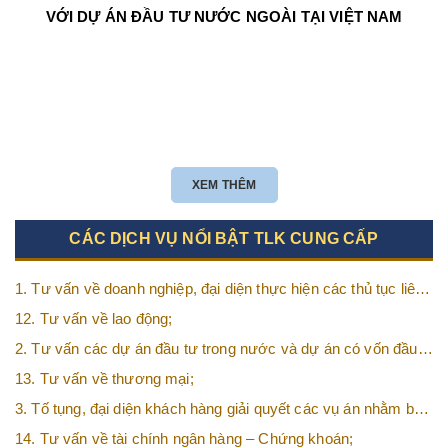
VỚI DỰ ÁN ĐẦU TƯ NƯỚC NGOÀI TẠI VIỆT NAM
XEM THÊM
CÁC DỊCH VỤ NỔI BẬT TLK CUNG CẤP
1. Tư vấn về doanh nghiệp, đại diện thực hiện các thủ tục liên
quan tới doanh nghiệp;
12. Tư vấn về lao động;
2. Tư vấn các dự án đầu tư trong nước và dự án có vốn đầu
tư nước ngoài (FDI);
13. Tư vấn về thương mại;
3. Tố tụng, đại diện khách hàng giải quyết các vụ án nhằm bảo
vệ tối đa các quyền và lợi ích của khách hàng;
14. Tư vấn về tài chính ngân hàng – Chứng khoán;