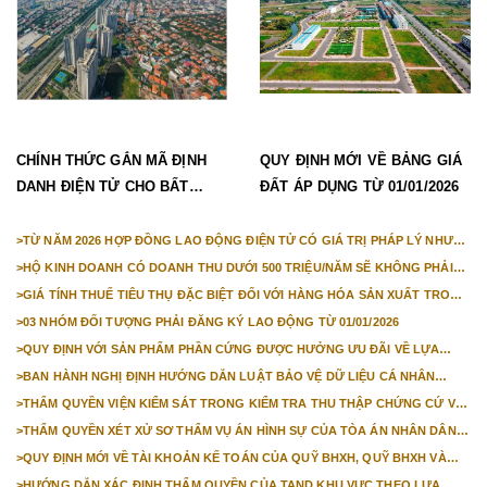
CHÍNH THỨC GẮN MÃ ĐỊNH
QUY ĐỊNH MỚI VỀ BẢNG GIÁ
DANH ĐIỆN TỬ CHO BẤT
ĐẤT ÁP DỤNG TỪ 01/01/2026
ĐỘNG SẢN TỪ 1/3/2026
>
TỪ NĂM 2026 HỢP ĐỒNG LAO ĐỘNG ĐIỆN TỬ CÓ GIÁ TRỊ PHÁP LÝ NHƯ
VĂN BẢN GIẤY
>
HỘ KINH DOANH CÓ DOANH THU DƯỚI 500 TRIỆU/NĂM SẼ KHÔNG PHẢI
NỘP THUẾ GIÁ TRỊ GIA TĂNG
>
GIÁ TÍNH THUẾ TIÊU THỤ ĐẶC BIỆT ĐỐI VỚI HÀNG HÓA SẢN XUẤT TRONG
NƯỚC NĂM 2026
>
03 NHÓM ĐỐI TƯỢNG PHẢI ĐĂNG KÝ LAO ĐỘNG TỪ 01/01/2026
>
QUY ĐỊNH VỚI SẢN PHẨM PHẦN CỨNG ĐƯỢC HƯỞNG ƯU ĐÃI VỀ LỰA
CHỌN NHÀ THẦU TỪ 01/01/2026
>
BAN HÀNH NGHỊ ĐỊNH HƯỚNG DẪN LUẬT BẢO VỆ DỮ LIỆU CÁ NHÂN
TRƯỚC 01/01/2026
>
THẨM QUYỀN VIỆN KIỂM SÁT TRONG KIỂM TRA THU THẬP CHỨNG CỨ VỤ
ÁN DÂN SỰ CÔNG ÍCH
>
THẨM QUYỀN XÉT XỬ SƠ THẨM VỤ ÁN HÌNH SỰ CỦA TÒA ÁN NHÂN DÂN
CẤP TỈNH TỪ NĂM 2026
>
QUY ĐỊNH MỚI VỀ TÀI KHOẢN KẾ TOÁN CỦA QUỸ BHXH, QUỸ BHXH VÀ
QUỸ BHTN TỪ 01/01/2026
>
HƯỚNG DẪN XÁC ĐỊNH THẨM QUYỀN CỦA TAND KHU VỰC THEO LỰA