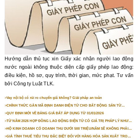
Hướng dẫn thủ tục xin Giấy xác nhận người lao động
nước ngoài không thuộc diện cấp giấy phép lao động:
điều kiện, hồ sơ, quy trình, thời gian, mức phạt. Tư vấn
bởi Công ty Luật TLK.
>
Vay nội bộ có rủi ro chuyển giá không? Giải pháp an toàn
>
CHÍNH THỨC GẮN MÃ ĐỊNH DANH ĐIỆN TỬ CHO BẤT ĐỘNG SẢN TỪ
1/3/2026
>
QUY ĐỊNH MỚI VỀ BẢNG GIÁ ĐẤT ÁP DỤNG TỪ 01/01/2026
>
TỪ NĂM 2026 HỢP ĐỒNG LAO ĐỘNG ĐIỆN TỬ CÓ GIÁ TRỊ PHÁP LÝ NHƯ
VĂN BẢN GIẤY
>
HỘ KINH DOANH CÓ DOANH THU DƯỚI 500 TRIỆU/NĂM SẼ KHÔNG PHẢI
NỘP THUẾ GIÁ TRỊ GIA TĂNG
>
GIÁ TÍNH THUẾ TIÊU THỤ ĐẶC BIỆT ĐỐI VỚI HÀNG HÓA SẢN XUẤT TRONG