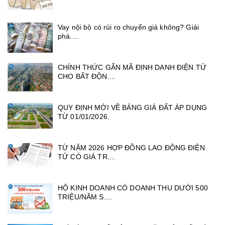
Vay nội bộ có rủi ro chuyển giá không? Giải
phá....
CHÍNH THỨC GẮN MÃ ĐỊNH DANH ĐIỆN TỬ
CHO BẤT ĐỘN....
QUY ĐỊNH MỚI VỀ BẢNG GIÁ ĐẤT ÁP DỤNG
TỪ 01/01/2026.
TỪ NĂM 2026 HỢP ĐỒNG LAO ĐỘNG ĐIỆN
TỬ CÓ GIÁ TR....
HỘ KINH DOANH CÓ DOANH THU DƯỚI 500
TRIỆU/NĂM S....