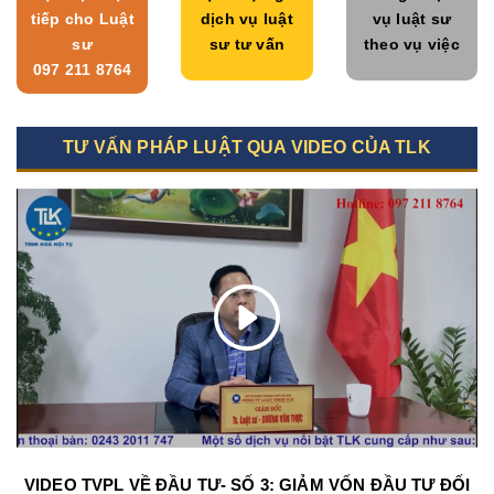
tiếp cho Luật
dịch vụ luật
vụ luật sư
sư
sư tư vấn
theo vụ việc
097 211 8764
TƯ VẤN PHÁP LUẬT QUA VIDEO CỦA TLK
VIDEO TVPL VỀ ĐẦU TƯ- SỐ 3: GIẢM VỐN ĐẦU TƯ ĐỐI