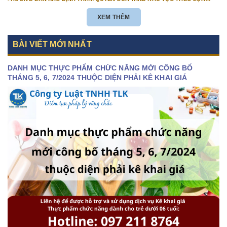
CHỌN CỦA NGƯỜI KHỞI KIỆN
XEM THÊM
BÀI VIẾT MỚI NHẤT
DANH MỤC THỰC PHẨM CHỨC NĂNG MỚI CÔNG BỐ
THÁNG 5, 6, 7/2024 THUỘC DIỆN PHẢI KÊ KHAI GIÁ