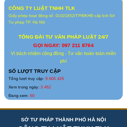
CÔNG TY LUẬT TNHH TLK
Giấy phép hoạt động số: 01021852/TP/ĐKHĐ cấp bởi Sở
Tư pháp TP. Hà Nội
TỔNG ĐÀI TƯ VẤN PHÁP LUẬT 24/7
GỌI NGAY: 097 211 8764
Vì trách nhiệm cộng đồng - Tư vấn hoàn toàn miễn
phí
SỐ LƯỢT TRUY CẬP
Tổng lượt truy cập:
9.605.425
Xem trong ngày:
3.452
Đang xem:
60
SỞ TƯ PHÁP THÀNH PHỐ HÀ NỘI