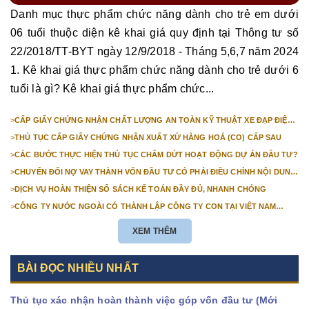
Danh mục thực phẩm chức năng dành cho trẻ em dưới
06 tuổi thuộc diện kê khai giá quy định tại Thông tư số
22/2018/TT-BYT ngày 12/9/2018 - Tháng 5,6,7 năm 2024
1. Kê khai giá thực phẩm chức năng dành cho trẻ dưới 6
tuổi là gì? Kê khai giá thực phẩm chức...
>
CẤP GIẤY CHỨNG NHẬN CHẤT LƯỢNG AN TOÀN KỸ THUẬT XE ĐẠP ĐIỆN
NHẬP KHẨU
>
THỦ TỤC CẤP GIẤY CHỨNG NHẬN XUẤT XỨ HÀNG HOÁ (CO) CẤP SAU
>
CÁC BƯỚC THỰC HIỆN THỦ TỤC CHẤM DỨT HOẠT ĐỘNG DỰ ÁN ĐẦU TƯ?
>
CHUYỂN ĐỔI NỢ VAY THÀNH VỐN ĐẦU TƯ CÓ PHẢI ĐIỀU CHỈNH NỘI DUNG
GIẤY CHỨNG NHẬN ĐĂNG KÝ ĐẦU TƯ KHÔNG?
>
DỊCH VỤ HOÀN THIỆN SỔ SÁCH KẾ TOÁN ĐẦY ĐỦ, NHANH CHÓNG
>
CÔNG TY NƯỚC NGOÀI CÓ THÀNH LẬP CÔNG TY CON TẠI VIỆT NAM
ĐƯỢC KHÔNG? NHỮNG ĐIỀU KIỆN ĐỂ CÔNG TY NƯỚC NGOÀI THÀNH LẬP
CÔNG TY CON TẠI VIỆT NAM?
XEM THÊM
BÀI ĐỌC NHIỀU NHẤT
Thủ tục xác nhận hoàn thành việc góp vốn đầu tư (Mới