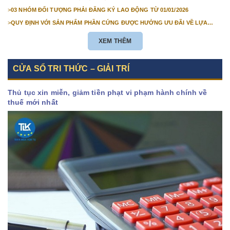
NƯỚC NĂM 2026
>
03 NHÓM ĐỐI TƯỢNG PHẢI ĐĂNG KÝ LAO ĐỘNG TỪ 01/01/2026
>
QUY ĐỊNH VỚI SẢN PHẨM PHẦN CỨNG ĐƯỢC HƯỞNG ƯU ĐÃI VỀ LỰA
CHỌN NHÀ THẦU TỪ 01/01/2026
XEM THÊM
CỬA SỔ TRI THỨC – GIẢI TRÍ
Thủ tục xin miễn, giảm tiền phạt vi phạm hành chính về
thuế mới nhất