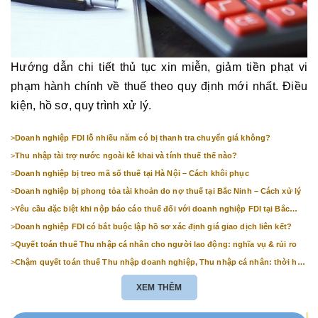
Hướng dẫn chi tiết thủ tục xin miễn, giảm tiền phạt vi
phạm hành chính về thuế theo quy định mới nhất. Điều
kiện, hồ sơ, quy trình xử lý.
>
Doanh nghiệp FDI lỗ nhiều năm có bị thanh tra chuyển giá không?
>
Thu nhập tài trợ nước ngoài kê khai và tính thuế thế nào?
>
Doanh nghiệp bị treo mã số thuế tại Hà Nội – Cách khôi phục
>
Doanh nghiệp bị phong tỏa tài khoản do nợ thuế tại Bắc Ninh – Cách xử lý
>
Yêu cầu đặc biệt khi nộp báo cáo thuế đối với doanh nghiệp FDI tại Bắc
Ninh
>
Doanh nghiệp FDI có bắt buộc lập hồ sơ xác định giá giao dịch liên kết?
>
Quyết toán thuế Thu nhập cá nhân cho người lao động: nghĩa vụ & rủi ro
>
Chậm quyết toán thuế Thu nhập doanh nghiệp, Thu nhập cá nhân: thời hạn
& mức phạt
XEM THÊM