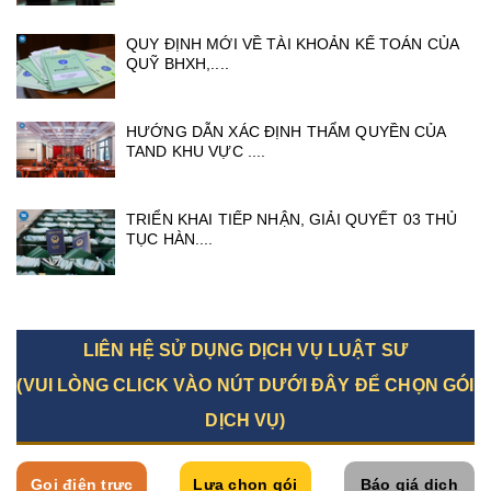
QUY ĐỊNH MỚI VỀ TÀI KHOẢN KẾ TOÁN CỦA
QUỸ BHXH,....
HƯỚNG DẪN XÁC ĐỊNH THẨM QUYỀN CỦA
TAND KHU VỰC ....
TRIỂN KHAI TIẾP NHẬN, GIẢI QUYẾT 03 THỦ
TỤC HÀN....
LIÊN HỆ SỬ DỤNG DỊCH VỤ LUẬT SƯ
(VUI LÒNG CLICK VÀO NÚT DƯỚI ĐÂY ĐỂ CHỌN GÓI
DỊCH VỤ)
Gọi điện trực
Lựa chọn gói
Báo giá dịch