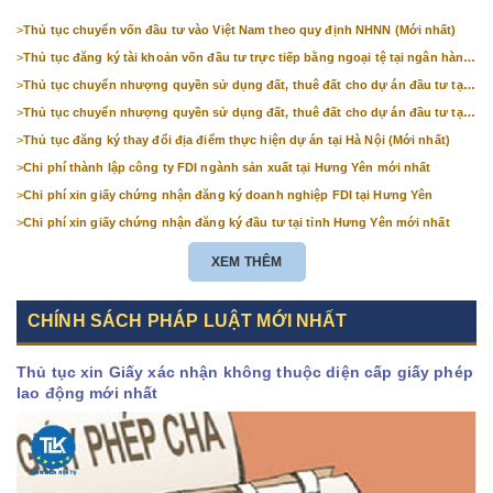
>
Thủ tục chuyển vốn đầu tư vào Việt Nam theo quy định NHNN (Mới nhất)
>
Thủ tục đăng ký tài khoản vốn đầu tư trực tiếp bằng ngoại tệ tại ngân hàng
(mới nhất)
>
Thủ tục chuyển nhượng quyền sử dụng đất, thuê đất cho dự án đầu tư tại
Bắc Ninh (mới nhất)
>
Thủ tục chuyển nhượng quyền sử dụng đất, thuê đất cho dự án đầu tư tại
Hà Nội (mới nhất)
>
Thủ tục đăng ký thay đổi địa điểm thực hiện dự án tại Hà Nội (Mới nhất)
>
Chi phí thành lập công ty FDI ngành sản xuất tại Hưng Yên mới nhất
>
Chi phí xin giấy chứng nhận đăng ký doanh nghiệp FDI tại Hưng Yên
>
Chi phí xin giấy chứng nhận đăng ký đầu tư tại tỉnh Hưng Yên mới nhất
XEM THÊM
CHÍNH SÁCH PHÁP LUẬT MỚI NHẤT
Thủ tục xin Giấy xác nhận không thuộc diện cấp giấy phép
lao động mới nhất