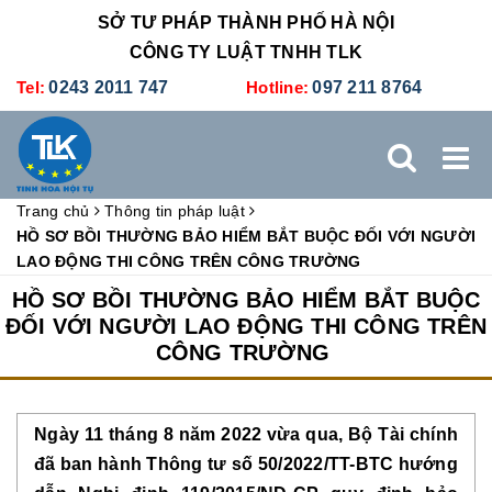
SỞ TƯ PHÁP THÀNH PHỐ HÀ NỘI
CÔNG TY LUẬT TNHH TLK
Tel:
0243 2011 747
Hotline:
097 211 8764
Trang chủ
Thông tin pháp luật
TRANG CHỦ
GIỚI THIỆU
DỊCH VỤ PHÁP LÝ
HỒ SƠ BỒI THƯỜNG BẢO HIỂM BẮT BUỘC ĐỐI VỚI NGƯỜI
LAO ĐỘNG THI CÔNG TRÊN CÔNG TRƯỜNG
DỊCH VỤ KẾ TOÁN - THUẾ
XÚC TIẾN THƯƠNG MẠI
HỒ SƠ BỒI THƯỜNG BẢO HIỂM BẮT BUỘC
ĐỐI VỚI NGƯỜI LAO ĐỘNG THI CÔNG TRÊN
CÔNG TRƯỜNG
BẢNG GIÁ
ĐÀO TẠO
TUYỂN DỤNG
LIÊN HỆ
Ngày 11 tháng 8 năm 2022 vừa qua, Bộ Tài chính
đã ban hành Thông tư số 50/2022/TT-BTC hướng