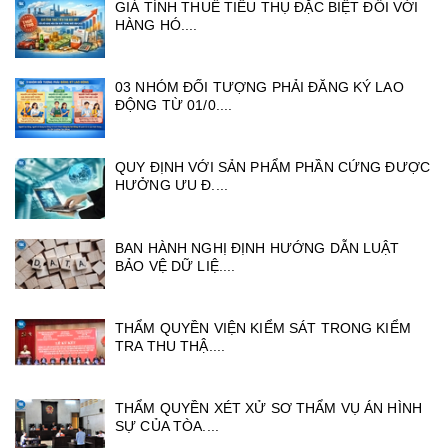
GIÁ TÍNH THUẾ TIÊU THỤ ĐẶC BIỆT ĐỐI VỚI
HÀNG HÓ....
03 NHÓM ĐỐI TƯỢNG PHẢI ĐĂNG KÝ LAO
ĐỘNG TỪ 01/0....
QUY ĐỊNH VỚI SẢN PHẨM PHẦN CỨNG ĐƯỢC
HƯỞNG ƯU Đ....
BAN HÀNH NGHỊ ĐỊNH HƯỚNG DẪN LUẬT
BẢO VỆ DỮ LIỆ....
THẨM QUYỀN VIỆN KIỂM SÁT TRONG KIỂM
TRA THU THẬ....
THẨM QUYỀN XÉT XỬ SƠ THẨM VỤ ÁN HÌNH
SỰ CỦA TÒA....