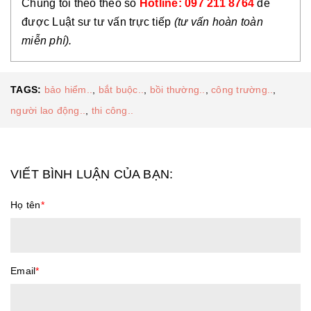
Chúng tôi theo theo số
Hotline: 097 211 8764
để
được Luật sư tư vấn trực tiếp
(tư vấn hoàn toàn
miễn phí).
TAGS:
bảo hiểm..
,
bắt buộc..
,
bồi thường..
,
công trường..
,
người lao động..
,
thi công..
VIẾT BÌNH LUẬN CỦA BẠN:
Họ tên
*
Email
*