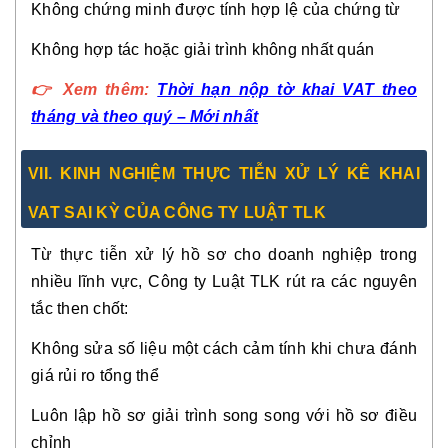
Không chứng minh được tính hợp lệ của chứng từ
Không hợp tác hoặc giải trình không nhất quán
👉
Xem thêm:
Thời hạn nộp tờ khai VAT theo
tháng và theo quý – Mới nhất
VII. KINH NGHIỆM THỰC TIỄN XỬ LÝ KÊ KHAI
VAT SAI KỲ CỦA CÔNG TY LUẬT TLK
Từ thực tiễn xử lý hồ sơ cho doanh nghiệp trong
nhiều lĩnh vực, Công ty Luật TLK rút ra các nguyên
tắc then chốt:
Không sửa số liệu một cách cảm tính khi chưa đánh
giá rủi ro tổng thể
Luôn lập hồ sơ giải trình song song với hồ sơ điều
chỉnh