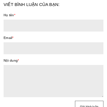
VIẾT BÌNH LUẬN CỦA BẠN:
Họ tên
*
Email
*
Nội dung
*
Gửi bình luận