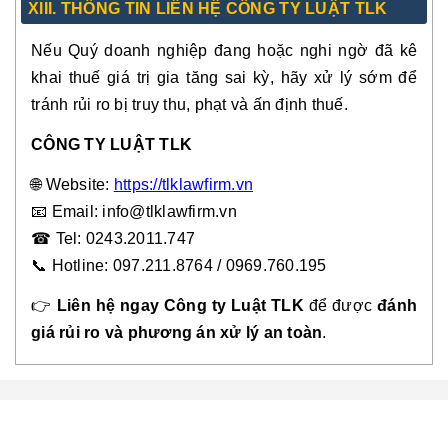
XIII. THÔNG TIN LIÊN HỆ CÔNG TY LUẬT TLK
Nếu Quý doanh nghiệp đang hoặc nghi ngờ đã kê
khai thuế giá trị gia tăng sai kỳ, hãy xử lý sớm để
tránh rủi ro bị truy thu, phạt và ấn định thuế.
CÔNG TY LUẬT TLK
🌐 Website:
https://tlklawfirm.vn
📧
Email: info@tlklawfirm.vn
☎
Tel: 0243.2011.747
📞 Hotline: 097.211.8764 / 0969.760.195
👉
Liên hệ ngay Công ty Luật TLK
để được
đánh
giá rủi ro và phương án xử lý an toàn
.