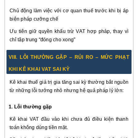
Chủ động làm việc với cơ quan thuế trước khi bị áp
biện pháp cưỡng chế
Ưu tiên giữ quyền khấu trừ VAT hợp pháp, thay vì
chỉ tập trung “đóng cho xong”
VIII. LỖI THƯỜNG GẶP – RỦI RO – MỨC PHẠT
KHI KÊ KHAI VAT SAI KỲ
Kê khai thuế giá trị gia tăng sai kỳ thường bắt nguồn
từ những lỗi tưởng nhỏ nhưng hệ quả pháp lý lớn:
1. Lỗi thường gặp
Kê khai VAT đầu vào khi chưa đủ điều kiện thanh
toán không dùng tiền mặt.