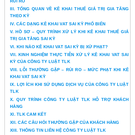
RỦI RO
III. TỔNG QUAN VỀ KÊ KHAI THUẾ GIÁ TRỊ GIA TĂNG
THEO KỲ
IV. CÁC DẠNG KÊ KHAI VAT SAI KỲ PHỔ BIẾN
V. HỒ SƠ – QUY TRÌNH XỬ LÝ KHI KÊ KHAI THUẾ GIÁ
TRỊ GIA TĂNG SAI KỲ
VI. KHI NÀO KÊ KHAI VAT SAI KỲ BỊ XỬ PHẠT?
VII. KINH NGHIỆM THỰC TIỄN XỬ LÝ KÊ KHAI VAT SAI
KỲ CỦA CÔNG TY LUẬT TLK
VIII. LỖI THƯỜNG GẶP – RỦI RO – MỨC PHẠT KHI KÊ
KHAI VAT SAI KỲ
IX. LỢI ÍCH KHI SỬ DỤNG DỊCH VỤ CỦA CÔNG TY LUẬT
TLK
X. QUY TRÌNH CÔNG TY LUẬT TLK HỖ TRỢ KHÁCH
HÀNG
XI. TLK CAM KẾT
XII. CÁC CÂU HỎI THƯỜNG GẶP CỦA KHÁCH HÀNG
XIII. THÔNG TIN LIÊN HỆ CÔNG TY LUẬT TLK