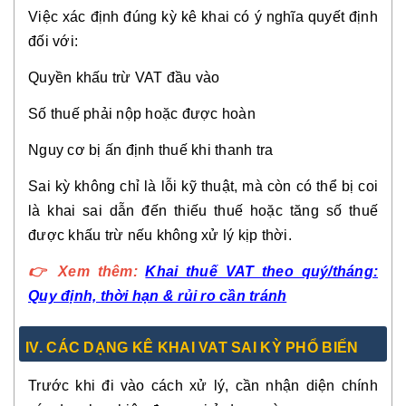
Việc xác định đúng kỳ kê khai có ý nghĩa quyết định
đối với:
Quyền khấu trừ VAT đầu vào
Số thuế phải nộp hoặc được hoàn
Nguy cơ bị ấn định thuế khi thanh tra
Sai kỳ không chỉ là lỗi kỹ thuật, mà còn có thể bị coi
là khai sai dẫn đến thiếu thuế hoặc tăng số thuế
được khấu trừ nếu không xử lý kịp thời.
👉
Xem thêm:
Khai thuế VAT theo quý/tháng:
Quy định, thời hạn & rủi ro cần tránh
IV. CÁC DẠNG KÊ KHAI VAT SAI KỲ PHỔ BIẾN
Trước khi đi vào cách xử lý, cần nhận diện chính