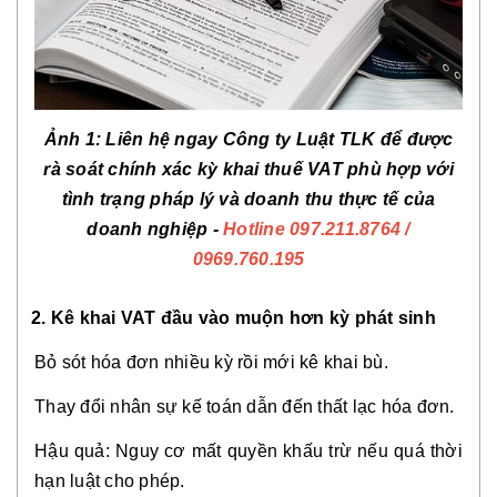
Ả
nh 1: Liên h
ệ
ngay Công ty Lu
ậ
t TLK
để được
rà soát chính xác kỳ khai thuế VAT phù hợp với
tình trạng pháp lý và doanh thu thực tế của
doanh nghiệp -
Hotline
097.211.8764 /
0969.760.195
2. Kê khai VAT đầu vào muộn hơn kỳ phát sinh
Bỏ sót hóa đơn nhiều kỳ rồi mới kê khai bù.
Thay đổi nhân sự kế toán dẫn đến thất lạc hóa đơn.
Hậu quả: Nguy cơ mất quyền khấu trừ nếu quá thời
hạn luật cho phép.