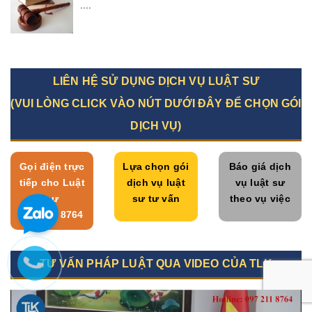
....
LIÊN HỆ SỬ DỤNG DỊCH VỤ LUẬT SƯ
(VUI LÒNG CLICK VÀO NÚT DƯỚI ĐÂY ĐỂ CHỌN GÓI
DỊCH VỤ)
Gọi điện trực
Lựa chọn gói
Báo giá dịch
tiếp cho Luật
dịch vụ luật
vụ luật sư
sư
sư tư vấn
theo vụ việc
097 211 8764
TƯ VẤN PHÁP LUẬT QUA VIDEO CỦA TLK