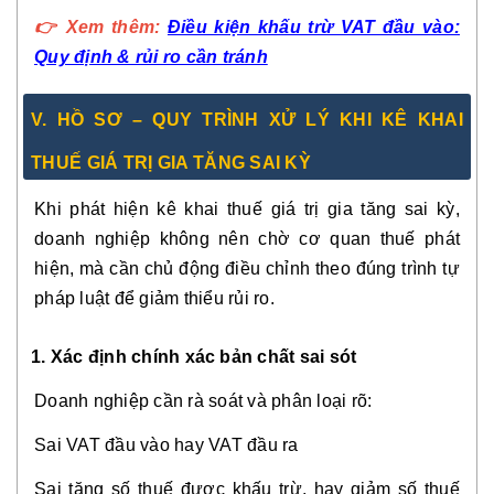
👉
Xem thêm:
Điều kiện khấu trừ VAT đầu vào:
Quy định & rủi ro cần tránh
V. HỒ SƠ – QUY TRÌNH XỬ LÝ KHI KÊ KHAI
THUẾ GIÁ TRỊ GIA TĂNG SAI KỲ
Khi phát hiện kê khai thuế giá trị gia tăng sai kỳ,
doanh nghiệp không nên chờ cơ quan thuế phát
hiện, mà cần chủ động điều chỉnh theo đúng trình tự
pháp luật để giảm thiểu rủi ro.
1. Xác định chính xác bản chất sai sót
Doanh nghiệp cần rà soát và phân loại rõ:
Sai VAT đầu vào hay VAT đầu ra
Sai tăng số thuế được khấu trừ, hay giảm số thuế