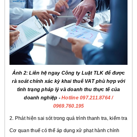
Ả
nh 2: Liên h
ệ
ngay Công ty Lu
ậ
t TLK
để được
rà soát chính xác kỳ khai thuế VAT phù hợp với
tình trạng pháp lý và doanh thu thực tế của
doanh nghiệp -
Hotline
097.211.8764 /
0969.760.195
2. Phát hiện sai sót trong quá trình thanh tra, kiểm tra
Cơ quan thuế có thể áp dụng xử phạt hành chính