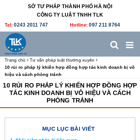
SỞ TƯ PHÁP THÀNH PHỐ HÀ NỘI
CÔNG TY LUẬT TNHH TLK
Tel:
0243 2011 747
Hotline:
097 211 8764
Trang chủ
Tư vấn pháp luật thường xuyên
TRANG CHỦ
GIỚI THIỆU
DỊCH VỤ PHÁP LÝ
10 rủi ro pháp lý khiến hợp đồng hợp tác kinh doanh bị vô
hiệu và cách phòng tránh
DỊCH VỤ KẾ TOÁN - THUẾ
XÚC TIẾN THƯƠNG MẠI
10 RỦI RO PHÁP LÝ KHIẾN HỢP ĐỒNG HỢP
TÁC KINH DOANH BỊ VÔ HIỆU VÀ CÁCH
PHÒNG TRÁNH
BẢNG GIÁ
ĐÀO TẠO
TUYỂN DỤNG
LIÊN HỆ
MỤC LỤC BÀI VIẾT