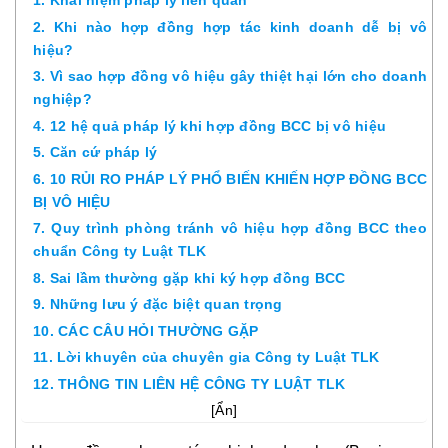
1. Khái niệm pháp lý liên quan
2. Khi nào hợp đồng hợp tác kinh doanh dễ bị vô
hiệu?
3. Vì sao hợp đồng vô hiệu gây thiệt hại lớn cho doanh
nghiệp?
4. 12 hệ quả pháp lý khi hợp đồng BCC bị vô hiệu
5. Căn cứ pháp lý
6. 10 RỦI RO PHÁP LÝ PHỔ BIẾN KHIẾN HỢP ĐỒNG BCC
BỊ VÔ HIỆU
7. Quy trình phòng tránh vô hiệu hợp đồng BCC theo
chuẩn Công ty Luật TLK
8. Sai lầm thường gặp khi ký hợp đồng BCC
9. Những lưu ý đặc biệt quan trọng
10. CÁC CÂU HỎI THƯỜNG GẶP
11. Lời khuyên của chuyên gia Công ty Luật TLK
12. THÔNG TIN LIÊN HỆ CÔNG TY LUẬT TLK
[
Ẩn
]