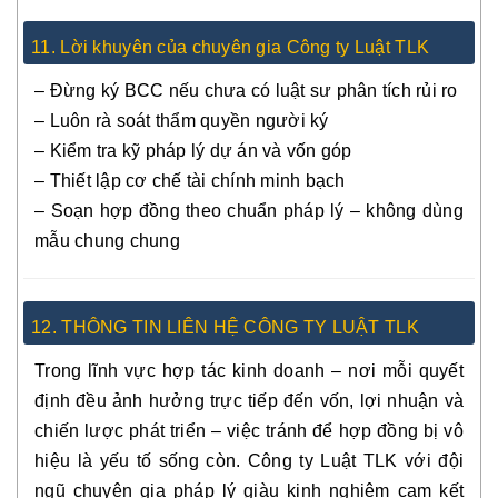
11. Lời khuyên của chuyên gia Công ty Luật TLK
– Đừng ký BCC nếu chưa có luật sư phân tích rủi ro
– Luôn rà soát thẩm quyền người ký
– Kiểm tra kỹ pháp lý dự án và vốn góp
– Thiết lập cơ chế tài chính minh bạch
– Soạn hợp đồng theo chuẩn pháp lý – không dùng
mẫu chung chung
12. THÔNG TIN LIÊN HỆ CÔNG TY LUẬT TLK
Trong lĩnh vực hợp tác kinh doanh – nơi mỗi quyết
định đều ảnh hưởng trực tiếp đến vốn, lợi nhuận và
chiến lược phát triển – việc tránh để hợp đồng bị vô
hiệu là yếu tố sống còn. Công ty Luật TLK với đội
ngũ chuyên gia pháp lý giàu kinh nghiệm cam kết