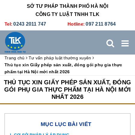
SỞ TƯ PHÁP THÀNH PHỐ HÀ NỘI
CÔNG TY LUẬT TNHH TLK
Tel:
0243 2011 747
Hotline:
097 211 8764
Trang chủ
Tư vấn pháp luật thường xuyên
TRANG CHỦ
GIỚI THIỆU
DỊCH VỤ PHÁP LÝ
Thủ tục xin Giấy phép sản xuất, đóng gói phụ gia thực
phẩm tại Hà Nội mới nhất 2026
DỊCH VỤ KẾ TOÁN - THUẾ
XÚC TIẾN THƯƠNG MẠI
THỦ TỤC XIN GIẤY PHÉP SẢN XUẤT, ĐÓNG
GÓI PHỤ GIA THỰC PHẨM TẠI HÀ NỘI MỚI
NHẤT 2026
BẢNG GIÁ
ĐÀO TẠO
TUYỂN DỤNG
LIÊN HỆ
MỤC LỤC BÀI VIẾT