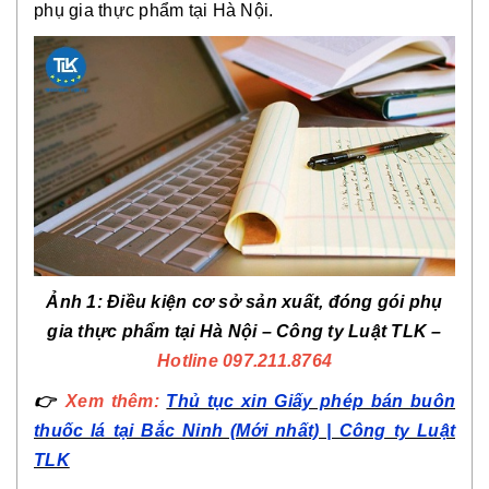
phụ gia thực phẩm tại Hà Nội.
Ảnh 1: Điều kiện cơ sở sản xuất, đóng gói phụ
gia thực phẩm tại Hà Nội – Công ty Luật TLK –
Hotline 097.211.8764
👉
Xem thêm:
Thủ tục xin Giấy phép bán buôn
thuốc lá tại Bắc Ninh (Mới nhất) | Công ty Luật
TLK