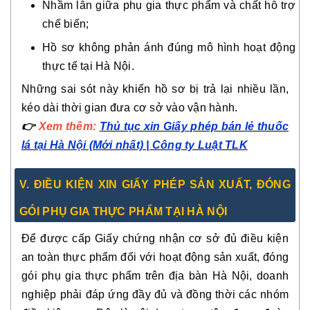
Nhầm lẫn giữa phụ gia thực phẩm và chất hỗ trợ
chế biến;
Hồ sơ không phản ánh đúng mô hình hoạt động
thực tế tại Hà Nội.
Những sai sót này khiến hồ sơ bị trả lại nhiều lần,
kéo dài thời gian đưa cơ sở vào vận hành.
👉
Xem thêm:
Thủ tục xin Giấy phép bán lẻ thuốc
lá tại Hà Nội (Mới nhất) | Công ty Luật TLK
V. ĐIỀU KIỆN XIN GIẤY PHÉP SẢN XUẤT, ĐÓNG
GÓI PHỤ GIA THỰC PHẨM TẠI HÀ NỘI
Để được cấp Giấy chứng nhận cơ sở đủ điều kiện
an toàn thực phẩm đối với hoạt động sản xuất, đóng
gói phụ gia thực phẩm trên địa bàn Hà Nội, doanh
nghiệp phải đáp ứng đầy đủ và đồng thời các nhóm