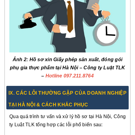
Ảnh 2: Hồ sơ xin Giấy phép sản xuất, đóng gói
phụ gia thực phẩm tại Hà Nội – Công ty Luật TLK
–
Hotline 097.211.8764
IX. CÁC LỖI THƯỜNG GẶP CỦA DOANH NGHIỆP
TẠI HÀ NỘI & CÁCH KHẮC PHỤC
Qua quá trình tư vấn và xử lý hồ sơ tại Hà Nội, Công
ty Luật TLK tổng hợp các lỗi phổ biến sau: