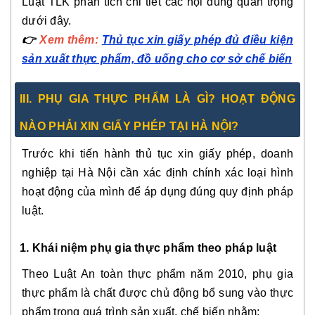
Luật TLK phân tích chi tiết các nội dung quan trọng
dưới đây.
👉
Xem thêm:
Thủ tục xin giấy phép đủ điều kiện
sản xuất thực phẩm, đồ uống cho cơ sở chế biến
III. PHỤ GIA THỰC PHẨM LÀ GÌ? HOẠT ĐỘNG
NÀO PHẢI XIN GIẤY PHÉP TẠI HÀ NỘI?
Trước khi tiến hành thủ tục xin giấy phép, doanh
nghiệp tại Hà Nội cần xác định chính xác loại hình
hoạt động của mình để áp dụng đúng quy định pháp
luật.
1. Khái niệm phụ gia thực phẩm theo pháp luật
Theo Luật An toàn thực phẩm năm 2010, phụ gia
thực phẩm là chất được chủ động bổ sung vào thực
phẩm trong quá trình sản xuất, chế biến nhằm: