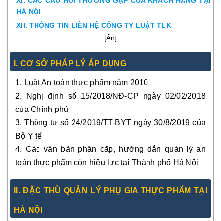
XI. CÁC CÂU HỎI THƯỜNG GẶP CỦA KHÁCH HÀNG TẠI
HÀ NỘI
XII. THÔNG TIN LIÊN HỆ CÔNG TY LUẬT TLK
[
Ẩn
]
I. CƠ SỞ PHÁP LÝ ÁP DỤNG
1. Luật An toàn thực phẩm năm 2010
2. Nghị định số 15/2018/NĐ-CP ngày 02/02/2018
của Chính phủ
3. Thông tư số 24/2019/TT-BYT ngày 30/8/2019 của
Bộ Y tế
4. Các văn bản phân cấp, hướng dẫn quản lý an
toàn thực phẩm còn hiệu lực tại Thành phố Hà Nội
II. ĐẶC THÙ QUẢN LÝ PHỤ GIA THỰC PHẨM TẠI
HÀ NỘI