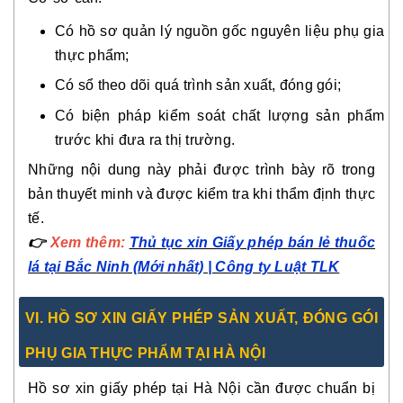
Có hồ sơ quản lý nguồn gốc nguyên liệu phụ gia
thực phẩm;
Có sổ theo dõi quá trình sản xuất, đóng gói;
Có biện pháp kiểm soát chất lượng sản phẩm
trước khi đưa ra thị trường.
Những nội dung này phải được trình bày rõ trong
bản thuyết minh và được kiểm tra khi thẩm định thực
tế.
👉
Xem thêm:
Thủ tục xin Giấy phép bán lẻ thuốc
lá tại Bắc Ninh (Mới nhất) | Công ty Luật TLK
VI. HỒ SƠ XIN GIẤY PHÉP SẢN XUẤT, ĐÓNG GÓI
PHỤ GIA THỰC PHẨM TẠI HÀ NỘI
Hồ sơ xin giấy phép tại Hà Nội cần được chuẩn bị