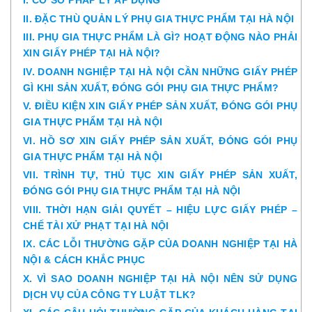
I. CƠ SỞ PHÁP LÝ ÁP DỤNG
II. ĐẶC THÙ QUẢN LÝ PHỤ GIA THỰC PHẨM TẠI HÀ NỘI
III. PHỤ GIA THỰC PHẨM LÀ GÌ? HOẠT ĐỘNG NÀO PHẢI
XIN GIẤY PHÉP TẠI HÀ NỘI?
IV. DOANH NGHIỆP TẠI HÀ NỘI CẦN NHỮNG GIẤY PHÉP
GÌ KHI SẢN XUẤT, ĐÓNG GÓI PHỤ GIA THỰC PHẨM?
V. ĐIỀU KIỆN XIN GIẤY PHÉP SẢN XUẤT, ĐÓNG GÓI PHỤ
GIA THỰC PHẨM TẠI HÀ NỘI
VI. HỒ SƠ XIN GIẤY PHÉP SẢN XUẤT, ĐÓNG GÓI PHỤ
GIA THỰC PHẨM TẠI HÀ NỘI
VII. TRÌNH TỰ, THỦ TỤC XIN GIẤY PHÉP SẢN XUẤT,
ĐÓNG GÓI PHỤ GIA THỰC PHẨM TẠI HÀ NỘI
VIII. THỜI HẠN GIẢI QUYẾT – HIỆU LỰC GIẤY PHÉP –
CHẾ TÀI XỬ PHẠT TẠI HÀ NỘI
IX. CÁC LỖI THƯỜNG GẶP CỦA DOANH NGHIỆP TẠI HÀ
NỘI & CÁCH KHẮC PHỤC
X. VÌ SAO DOANH NGHIỆP TẠI HÀ NỘI NÊN SỬ DỤNG
DỊCH VỤ CỦA CÔNG TY LUẬT TLK?