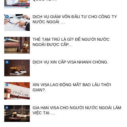
DỊCH VỤ GIẢM VỐN ĐẦU TƯ CHO CÔNG TY
NƯỚC NGOÀI ....
THẺ TẠM TRÚ LÀ GÌ? ĐỂ NGƯỜI NƯỚC
NGOÀI ĐƯỢC CẤP....
DỊCH VỤ XIN CẤP VISA NHANH CHÓNG.
XIN VISA LAO ĐỘNG MẤT BAO LÂU THỜI
GIAN?.
GIA HẠN VISA CHO NGƯỜI NƯỚC NGOÀI LÀM
VIỆC TẠI ....