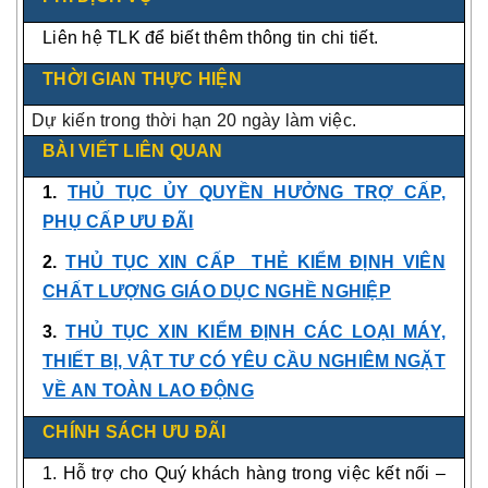
Liên hệ TLK để biết thêm thông tin chi tiết.
THỜI GIAN THỰC HIỆN
Dự kiến trong thời hạn 20 ngày làm việc.
BÀI VIẾT LIÊN QUAN
1.
THỦ TỤC ỦY QUYỀN HƯỞNG TRỢ CẤP,
PHỤ CẤP ƯU ĐÃI
2.
THỦ TỤC XIN CẤP THẺ KIỂM ĐỊNH VIÊN
CHẤT LƯỢNG GIÁO DỤC NGHỀ NGHIỆP
3.
THỦ TỤC XIN KIỂM ĐỊNH CÁC LOẠI MÁY,
THIẾT BỊ, VẬT TƯ CÓ YÊU CẦU NGHIÊM NGẶT
VỀ AN TOÀN LAO ĐỘNG
CHÍNH SÁCH ƯU ĐÃI
1. Hỗ trợ cho Quý khách hàng trong việc kết nối –