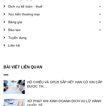
Dịch vụ kế toán - thuế
Xúc tiến thương mại
Bảng giá
Đào tạo
Tuyển dụng
Liên hệ
BÀI VIẾT LIÊN QUAN
HỘ CHIẾU VÀ GPLĐ SẮP HẾT HẠN CÓ XIN CẤP
ĐƯỢC TH....
XỬ PHẠT KHI KINH DOANH DỊCH VỤ LỮ HÀNH
QUỐC TẾ ....