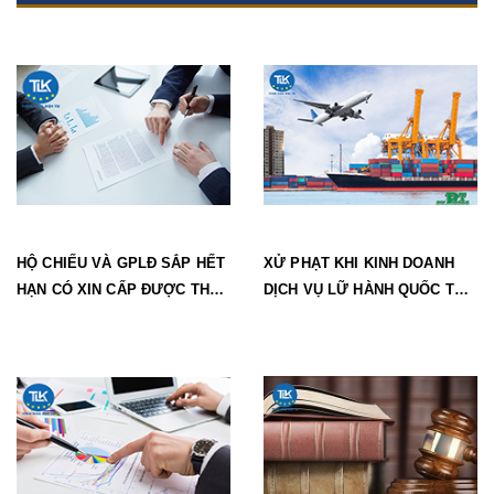
HỘ CHIẾU VÀ GPLĐ SẮP HẾT
XỬ PHẠT KHI KINH DOANH
HẠN CÓ XIN CẤP ĐƯỢC THẺ
DỊCH VỤ LỮ HÀNH QUỐC TẾ
TẠM TRÚ KHÔNG?
KHI KHÔNG CÓ GIẤY PHÉP
ĐƯỢC QUY ĐỊNH NHƯ THẾ
NÀO?