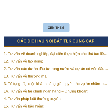
XEM THÊM
CÁC DỊCH VỤ NỔI BẬT TLK CUNG CẤP
1. Tư vấn về doanh nghiệp, đại diện thực hiện các thủ tục liên
quan tới doanh nghiệp;
12. Tư vấn về lao động;
2. Tư vấn các dự án đầu tư trong nước và dự án có vốn đầu
tư nước ngoài (FDI);
13. Tư vấn về thương mại;
3. Tố tụng, đại diện khách hàng giải quyết các vụ án nhằm bảo
vệ tối đa các quyền và lợi ích của khách hàng;
14. Tư vấn về tài chính ngân hàng – Chứng khoán;
4. Tư vấn pháp luật thường xuyên;
15. Tư vấn về bảo hiểm;