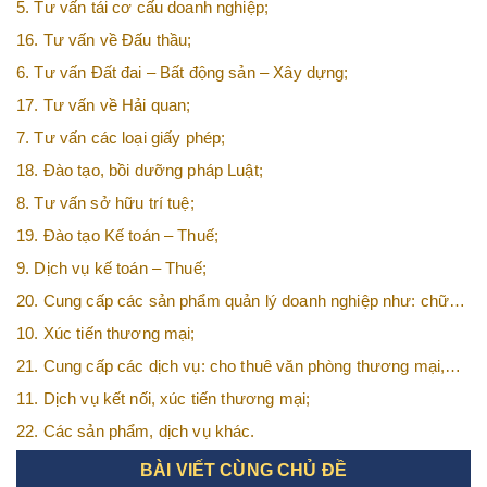
5. Tư vấn tái cơ cấu doanh nghiệp;
16. Tư vấn về Đấu thầu;
6. Tư vấn Đất đai – Bất động sản – Xây dựng;
17. Tư vấn về Hải quan;
7. Tư vấn các loại giấy phép;
18. Đào tạo, bồi dưỡng pháp Luật;
8. Tư vấn sở hữu trí tuệ;
19. Đào tạo Kế toán – Thuế;
9. Dịch vụ kế toán – Thuế;
20. Cung cấp các sản phẩm quản lý doanh nghiệp như: chữ
ký số, hóa đơn điện tử, BHXH,…vv
10. Xúc tiến thương mại;
21. Cung cấp các dịch vụ: cho thuê văn phòng thương mại,
văn phòng ảo, văn phòng chia sẻ…vv
11. Dịch vụ kết nối, xúc tiến thương mại;
22. Các sản phẩm, dịch vụ khác.
BÀI VIẾT CÙNG CHỦ ĐỀ