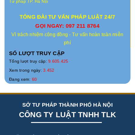
Tư pháp TP. Hà Nội
TỔNG ĐÀI TƯ VẤN PHÁP LUẬT 24/7
GỌI NGAY: 097 211 8764
Vì trách nhiệm cộng đồng - Tư vấn hoàn toàn miễn
phí
SỐ LƯỢT TRUY CẬP
Tổng lượt truy cập:
9.605.425
Xem trong ngày:
3.452
Đang xem:
60
SỞ TƯ PHÁP THÀNH PHỐ HÀ NỘI
CÔNG TY LUẬT TNHH TLK