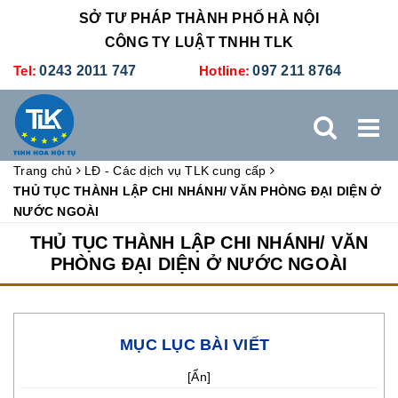
SỞ TƯ PHÁP THÀNH PHỐ HÀ NỘI
CÔNG TY LUẬT TNHH TLK
Tel:
0243 2011 747
Hotline:
097 211 8764
Trang chủ
LĐ - Các dịch vụ TLK cung cấp
TRANG CHỦ
GIỚI THIỆU
DỊCH VỤ PHÁP LÝ
THỦ TỤC THÀNH LẬP CHI NHÁNH/ VĂN PHÒNG ĐẠI DIỆN Ở
NƯỚC NGOÀI
DỊCH VỤ KẾ TOÁN - THUẾ
XÚC TIẾN THƯƠNG MẠI
THỦ TỤC THÀNH LẬP CHI NHÁNH/ VĂN
PHÒNG ĐẠI DIỆN Ở NƯỚC NGOÀI
BẢNG GIÁ
ĐÀO TẠO
TUYỂN DỤNG
LIÊN HỆ
MỤC LỤC BÀI VIẾT
[
Ẩn
]