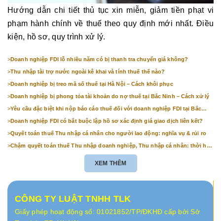
Hướng dẫn chi tiết thủ tục xin miễn, giảm tiền phạt vi
phạm hành chính về thuế theo quy định mới nhất. Điều
kiện, hồ sơ, quy trình xử lý.
>
Doanh nghiệp FDI lỗ nhiều năm có bị thanh tra chuyển giá không?
>
Thu nhập tài trợ nước ngoài kê khai và tính thuế thế nào?
>
Doanh nghiệp bị treo mã số thuế tại Hà Nội – Cách khôi phục
>
Doanh nghiệp bị phong tỏa tài khoản do nợ thuế tại Bắc Ninh – Cách xử lý
>
Yêu cầu đặc biệt khi nộp báo cáo thuế đối với doanh nghiệp FDI tại Bắc
Ninh
>
Doanh nghiệp FDI có bắt buộc lập hồ sơ xác định giá giao dịch liên kết?
>
Quyết toán thuế Thu nhập cá nhân cho người lao động: nghĩa vụ & rủi ro
>
Chậm quyết toán thuế Thu nhập doanh nghiệp, Thu nhập cá nhân: thời hạn
& mức phạt
XEM THÊM
CÔNG TY LUẬT TNHH TLK
Giấy phép hoạt động số: 01021852/TP/ĐKHĐ cấp bởi Sở