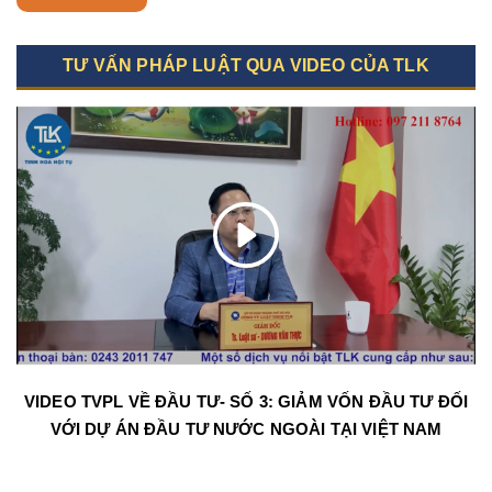
TƯ VẤN PHÁP LUẬT QUA VIDEO CỦA TLK
VIDEO TVPL VỀ ĐẦU TƯ- SỐ 3: GIẢM VỐN ĐẦU TƯ ĐỐI
VỚI DỰ ÁN ĐẦU TƯ NƯỚC NGOÀI TẠI VIỆT NAM