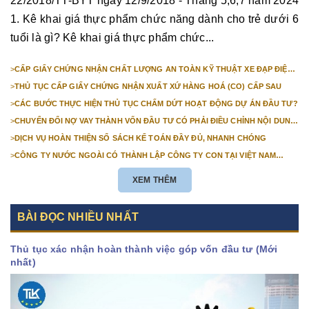
22/2018/TT-BYT ngày 12/9/2018 - Tháng 5,6,7 năm 2024
1. Kê khai giá thực phẩm chức năng dành cho trẻ dưới 6
tuổi là gì? Kê khai giá thực phẩm chức...
>
CẤP GIẤY CHỨNG NHẬN CHẤT LƯỢNG AN TOÀN KỸ THUẬT XE ĐẠP ĐIỆN
NHẬP KHẨU
>
THỦ TỤC CẤP GIẤY CHỨNG NHẬN XUẤT XỨ HÀNG HOÁ (CO) CẤP SAU
>
CÁC BƯỚC THỰC HIỆN THỦ TỤC CHẤM DỨT HOẠT ĐỘNG DỰ ÁN ĐẦU TƯ?
>
CHUYỂN ĐỔI NỢ VAY THÀNH VỐN ĐẦU TƯ CÓ PHẢI ĐIỀU CHỈNH NỘI DUNG
GIẤY CHỨNG NHẬN ĐĂNG KÝ ĐẦU TƯ KHÔNG?
>
DỊCH VỤ HOÀN THIỆN SỔ SÁCH KẾ TOÁN ĐẦY ĐỦ, NHANH CHÓNG
>
CÔNG TY NƯỚC NGOÀI CÓ THÀNH LẬP CÔNG TY CON TẠI VIỆT NAM
ĐƯỢC KHÔNG? NHỮNG ĐIỀU KIỆN ĐỂ CÔNG TY NƯỚC NGOÀI THÀNH LẬP
CÔNG TY CON TẠI VIỆT NAM?
XEM THÊM
BÀI ĐỌC NHIỀU NHẤT
Thủ tục xác nhận hoàn thành việc góp vốn đầu tư (Mới
nhất)