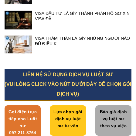
VISA ĐẦU TƯ LÀ GÌ? THÀNH PHẦN HỒ SƠ XIN
VISA ĐẦ....
VISA THĂM THÂN LÀ GÌ? NHỮNG NGƯỜI NÀO
ĐỦ ĐIỀU K....
LIÊN HỆ SỬ DỤNG DỊCH VỤ LUẬT SƯ
(VUI LÒNG CLICK VÀO NÚT DƯỚI ĐÂY ĐỂ CHỌN GÓI
DỊCH VỤ)
Gọi điện trực
Lựa chọn gói
Báo giá dịch
tiếp cho Luật
dịch vụ luật
vụ luật sư
sư
sư tư vấn
theo vụ việc
097 211 8764