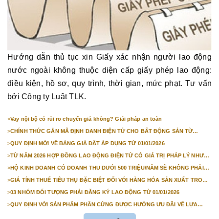
Hướng dẫn thủ tục xin Giấy xác nhận người lao động
nước ngoài không thuộc diện cấp giấy phép lao động:
điều kiện, hồ sơ, quy trình, thời gian, mức phạt. Tư vấn
bởi Công ty Luật TLK.
>
Vay nội bộ có rủi ro chuyển giá không? Giải pháp an toàn
>
CHÍNH THỨC GẮN MÃ ĐỊNH DANH ĐIỆN TỬ CHO BẤT ĐỘNG SẢN TỪ
1/3/2026
>
QUY ĐỊNH MỚI VỀ BẢNG GIÁ ĐẤT ÁP DỤNG TỪ 01/01/2026
>
TỪ NĂM 2026 HỢP ĐỒNG LAO ĐỘNG ĐIỆN TỬ CÓ GIÁ TRỊ PHÁP LÝ NHƯ
VĂN BẢN GIẤY
>
HỘ KINH DOANH CÓ DOANH THU DƯỚI 500 TRIỆU/NĂM SẼ KHÔNG PHẢI
NỘP THUẾ GIÁ TRỊ GIA TĂNG
>
GIÁ TÍNH THUẾ TIÊU THỤ ĐẶC BIỆT ĐỐI VỚI HÀNG HÓA SẢN XUẤT TRONG
NƯỚC NĂM 2026
>
03 NHÓM ĐỐI TƯỢNG PHẢI ĐĂNG KÝ LAO ĐỘNG TỪ 01/01/2026
>
QUY ĐỊNH VỚI SẢN PHẨM PHẦN CỨNG ĐƯỢC HƯỞNG ƯU ĐÃI VỀ LỰA
CHỌN NHÀ THẦU TỪ 01/01/2026