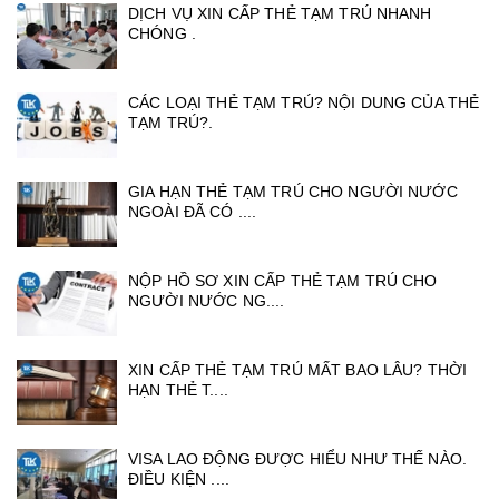
DỊCH VỤ XIN CẤP THẺ TẠM TRÚ NHANH
CHÓNG .
CÁC LOẠI THẺ TẠM TRÚ? NỘI DUNG CỦA THẺ
TẠM TRÚ?.
GIA HẠN THẺ TẠM TRÚ CHO NGƯỜI NƯỚC
NGOÀI ĐÃ CÓ ....
NỘP HỒ SƠ XIN CẤP THẺ TẠM TRÚ CHO
NGƯỜI NƯỚC NG....
XIN CẤP THẺ TẠM TRÚ MẤT BAO LÂU? THỜI
HẠN THẺ T....
VISA LAO ĐỘNG ĐƯỢC HIỂU NHƯ THẾ NÀO.
ĐIỀU KIỆN ....