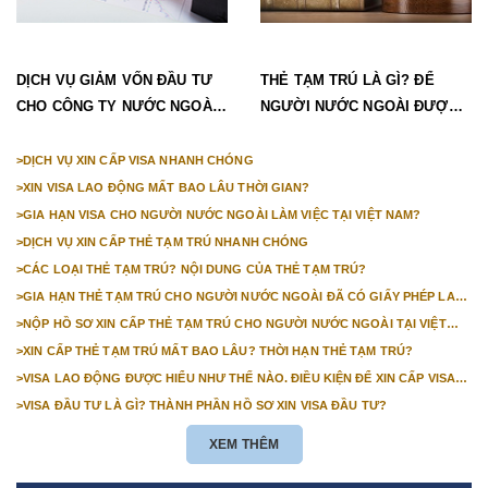
DỊCH VỤ GIẢM VỐN ĐẦU TƯ
THẺ TẠM TRÚ LÀ GÌ? ĐỂ
CHO CÔNG TY NƯỚC NGOÀI
NGƯỜI NƯỚC NGOÀI ĐƯỢC
NHANH CHÓNG, UY TÍN
CẤP THẺ TẠM TRÚ THÌ CẦN
NHỮNG GIẤY TỜ GÌ?
>
DỊCH VỤ XIN CẤP VISA NHANH CHÓNG
>
XIN VISA LAO ĐỘNG MẤT BAO LÂU THỜI GIAN?
>
GIA HẠN VISA CHO NGƯỜI NƯỚC NGOÀI LÀM VIỆC TẠI VIỆT NAM?
>
DỊCH VỤ XIN CẤP THẺ TẠM TRÚ NHANH CHÓNG
>
CÁC LOẠI THẺ TẠM TRÚ? NỘI DUNG CỦA THẺ TẠM TRÚ?
>
GIA HẠN THẺ TẠM TRÚ CHO NGƯỜI NƯỚC NGOÀI ĐÃ CÓ GIẤY PHÉP LAO
ĐỘNG THÌ CẦN NHỮNG GIẤY TỜ GÌ?
>
NỘP HỒ SƠ XIN CẤP THẺ TẠM TRÚ CHO NGƯỜI NƯỚC NGOÀI TẠI VIỆT
NAM Ở ĐÂU?
>
XIN CẤP THẺ TẠM TRÚ MẤT BAO LÂU? THỜI HẠN THẺ TẠM TRÚ?
>
VISA LAO ĐỘNG ĐƯỢC HIỂU NHƯ THẾ NÀO. ĐIỀU KIỆN ĐỂ XIN CẤP VISA
LAO ĐỘNG CHO NGƯỜI LAO ĐỘNG NƯỚC NGOÀI LÀ GÌ?
>
VISA ĐẦU TƯ LÀ GÌ? THÀNH PHẦN HỒ SƠ XIN VISA ĐẦU TƯ?
XEM THÊM