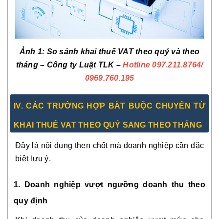
Ảnh 1: So sánh khai thuế VAT theo quý và theo
tháng – Công ty Luật TLK –
Hotline 097.211.8764
/
0969.760.195
IV. CÁC TRƯỜNG HỢP BẮT BUỘC CHUYỂN TỪ
KHAI THUẾ VAT THEO QUÝ SANG THEO THÁNG
Đây là nội dung then chốt mà doanh nghiệp cần đặc
biệt lưu ý.
1. Doanh nghiệp vượt ngưỡng doanh thu theo
quy định