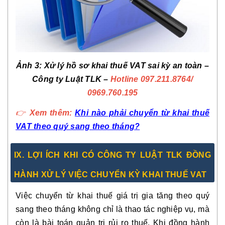
Ảnh 3: Xử lý hồ sơ khai thuế VAT sai kỳ an toàn –
Công ty Luật TLK –
Hotline 097.211.8764
/
0969.760.195
👉
Xem thêm:
Khi nào phải chuyển từ khai thuế
VAT theo quý sang theo tháng?
IX. LỢI ÍCH KHI CÓ CÔNG TY LUẬT TLK ĐỒNG
HÀNH XỬ LÝ VIỆC CHUYỂN KỲ KHAI THUẾ VAT
Việc chuyển từ khai thuế giá trị gia tăng theo quý
sang theo tháng không chỉ là thao tác nghiệp vụ, mà
còn là bài toán quản trị rủi ro thuế. Khi đồng hành