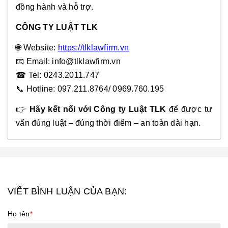
đồng hành và hỗ trợ.
CÔNG TY LUẬT TLK
🌐
Website:
https://tlklawfirm.vn
📧
Email: info@tlklawfirm.vn
☎
Tel: 0243.2011.747
📞
Hotline: 097.211.8764/ 0969.760.19
5
👉
Hãy kết nối với Công ty Luật TLK
để được tư
vấn đúng luật – đúng thời điểm – an toàn dài hạn.
VIẾT BÌNH LUẬN CỦA BẠN:
Họ tên
*