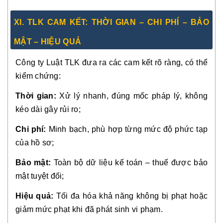
XI. TLK CAM KẾT: THỜI GIAN – CHI PHÍ – BẢO
MẬT – HIỆU QUẢ
Công ty Luật TLK đưa ra các cam kết rõ ràng, có thể
kiểm chứng:
Thời gian:
Xử lý nhanh, đúng mốc pháp lý, không
kéo dài gây rủi ro;
Chi phí:
Minh bạch, phù hợp từng mức độ phức tạp
của hồ sơ;
Bảo mật:
Toàn bộ dữ liệu kế toán – thuế được bảo
mật tuyệt đối;
Hiệu quả:
Tối đa hóa khả năng không bị phạt hoặc
giảm mức phạt khi đã phát sinh vi phạm.