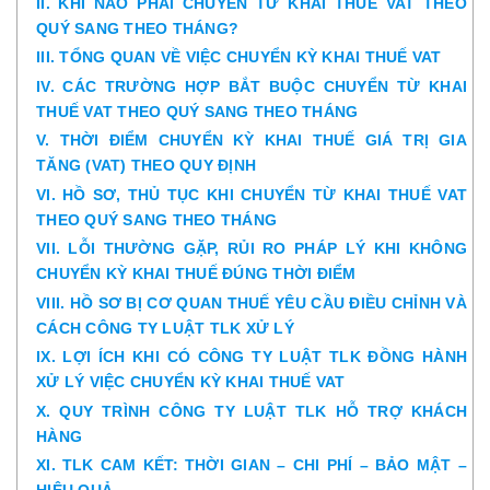
II. KHI NÀO PHẢI CHUYỂN TỪ KHAI THUẾ VAT THEO
QUÝ SANG THEO THÁNG?
III. TỔNG QUAN VỀ VIỆC CHUYỂN KỲ KHAI THUẾ VAT
IV. CÁC TRƯỜNG HỢP BẮT BUỘC CHUYỂN TỪ KHAI
THUẾ VAT THEO QUÝ SANG THEO THÁNG
V. THỜI ĐIỂM CHUYỂN KỲ KHAI THUẾ GIÁ TRỊ GIA
TĂNG (VAT) THEO QUY ĐỊNH
VI. HỒ SƠ, THỦ TỤC KHI CHUYỂN TỪ KHAI THUẾ VAT
THEO QUÝ SANG THEO THÁNG
VII. LỖI THƯỜNG GẶP, RỦI RO PHÁP LÝ KHI KHÔNG
CHUYỂN KỲ KHAI THUẾ ĐÚNG THỜI ĐIỂM
VIII. HỒ SƠ BỊ CƠ QUAN THUẾ YÊU CẦU ĐIỀU CHỈNH VÀ
CÁCH CÔNG TY LUẬT TLK XỬ LÝ
IX. LỢI ÍCH KHI CÓ CÔNG TY LUẬT TLK ĐỒNG HÀNH
XỬ LÝ VIỆC CHUYỂN KỲ KHAI THUẾ VAT
X. QUY TRÌNH CÔNG TY LUẬT TLK HỖ TRỢ KHÁCH
HÀNG
XI. TLK CAM KẾT: THỜI GIAN – CHI PHÍ – BẢO MẬT –