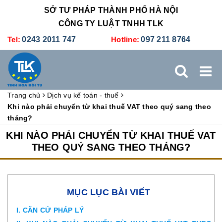
SỞ TƯ PHÁP THÀNH PHỐ HÀ NỘI
CÔNG TY LUẬT TNHH TLK
Tel:
0243 2011 747
Hotline:
097 211 8764
Trang chủ
Dịch vụ kế toán - thuế
TRANG CHỦ
GIỚI THIỆU
DỊCH VỤ PHÁP LÝ
Khi nào phải chuyển từ khai thuế VAT theo quý sang theo
tháng?
DỊCH VỤ KẾ TOÁN - THUẾ
XÚC TIẾN THƯƠNG MẠI
KHI NÀO PHẢI CHUYỂN TỪ KHAI THUẾ VAT
THEO QUÝ SANG THEO THÁNG?
BẢNG GIÁ
ĐÀO TẠO
TUYỂN DỤNG
LIÊN HỆ
MỤC LỤC BÀI VIẾT
I. CĂN CỨ PHÁP LÝ