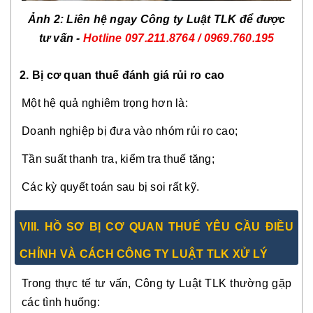
Ảnh 2: Liên hệ ngay Công ty Luật TLK để được
tư vấn -
Hotline
097.211.8764 / 0969.760.195
2. Bị cơ quan thuế đánh giá rủi ro cao
Một hệ quả nghiêm trọng hơn là:
Doanh nghiệp bị đưa vào nhóm rủi ro cao;
Tần suất thanh tra, kiểm tra thuế tăng;
Các kỳ quyết toán sau bị soi rất kỹ.
VIII. HỒ SƠ BỊ CƠ QUAN THUẾ YÊU CẦU ĐIỀU
CHỈNH VÀ CÁCH CÔNG TY LUẬT TLK XỬ LÝ
Trong thực tế tư vấn, Công ty Luật TLK thường gặp
các tình huống: