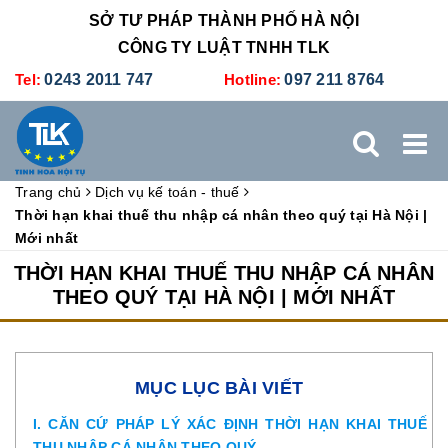
SỞ TƯ PHÁP THÀNH PHỐ HÀ NỘI
CÔNG TY LUẬT TNHH TLK
Tel:
0243 2011 747
Hotline:
097 211 8764
Trang chủ
Dịch vụ kế toán - thuế
TRANG CHỦ
GIỚI THIỆU
DỊCH VỤ PHÁP LÝ
Thời hạn khai thuế thu nhập cá nhân theo quý tại Hà Nội |
Mới nhất
DỊCH VỤ KẾ TOÁN - THUẾ
XÚC TIẾN THƯƠNG MẠI
THỜI HẠN KHAI THUẾ THU NHẬP CÁ NHÂN
THEO QUÝ TẠI HÀ NỘI | MỚI NHẤT
BẢNG GIÁ
ĐÀO TẠO
TUYỂN DỤNG
LIÊN HỆ
MỤC LỤC BÀI VIẾT
I. CĂN CỨ PHÁP LÝ XÁC ĐỊNH THỜI HẠN KHAI THUẾ
THU NHẬP CÁ NHÂN THEO QUÝ