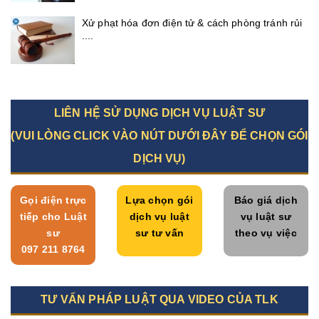
Xử phạt hóa đơn điện tử & cách phòng tránh rủi
....
LIÊN HỆ SỬ DỤNG DỊCH VỤ LUẬT SƯ
(VUI LÒNG CLICK VÀO NÚT DƯỚI ĐÂY ĐỂ CHỌN GÓI
DỊCH VỤ)
Gọi điện trực
Lựa chọn gói
Báo giá dịch
tiếp cho Luật
dịch vụ luật
vụ luật sư
sư
sư tư vấn
theo vụ việc
097 211 8764
TƯ VẤN PHÁP LUẬT QUA VIDEO CỦA TLK