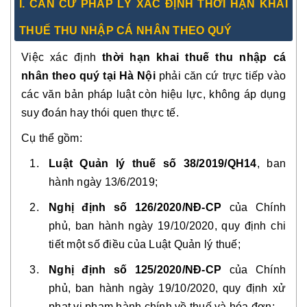
I. CĂN CỨ PHÁP LÝ XÁC ĐỊNH THỜI HẠN KHAI
THUẾ THU NHẬP CÁ NHÂN THEO QUÝ
Việc xác định
thời hạn khai thuế thu nhập cá
nhân theo quý tại Hà Nội
phải căn cứ trực tiếp vào
các văn bản pháp luật còn hiệu lực, không áp dụng
suy đoán hay thói quen thực tế.
Cụ thể gồm:
Luật Quản lý thuế số 38/2019/QH14
, ban
hành ngày 13/6/2019;
Nghị định số 126/2020/NĐ-CP
của Chính
phủ, ban hành ngày 19/10/2020, quy định chi
tiết một số điều của Luật Quản lý thuế;
Nghị định số 125/2020/NĐ-CP
của Chính
phủ, ban hành ngày 19/10/2020, quy định xử
phạt vi phạm hành chính về thuế và hóa đơn;