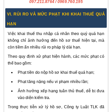
097.211.8764
/ 0969.760.195
VI. RỦI RO VÀ MỨC PHẠT KHI KHAI THUẾ QUÁ
HẠN
Việc khai thuế thu nhập cá nhân theo quý quá hạn
không chỉ ảnh hưởng đến hồ sơ thuế hiện tại, mà
còn tiềm ẩn nhiều rủi ro pháp lý dài hạn.
Theo quy định xử phạt hiện hành, các mức phạt có
thể bao gồm:
Phạt tiền do nộp hồ sơ khai thuế quá hạn;
Phạt tăng nặng nếu vi phạm nhiều lần;
Ảnh hưởng xếp hạng tuân thủ thuế, dễ bị đưa
vào diện kiểm tra.
Trong thực tiễn xử lý hồ sơ, Công ty Luật TLK đã