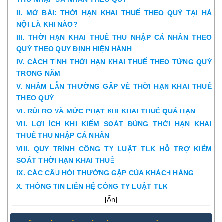
II. MỞ BÀI: THỜI HẠN KHAI THUẾ THEO QUÝ TẠI HÀ
NỘI LÀ KHI NÀO?
III. THỜI HẠN KHAI THUẾ THU NHẬP CÁ NHÂN THEO
QUÝ THEO QUY ĐỊNH HIỆN HÀNH
IV. CÁCH TÍNH THỜI HẠN KHAI THUẾ THEO TỪNG QUÝ
TRONG NĂM
V. NHẦM LẪN THƯỜNG GẶP VỀ THỜI HẠN KHAI THUẾ
THEO QUÝ
VI. RỦI RO VÀ MỨC PHẠT KHI KHAI THUẾ QUÁ HẠN
VII. LỢI ÍCH KHI KIỂM SOÁT ĐÚNG THỜI HẠN KHAI
THUẾ THU NHẬP CÁ NHÂN
VIII. QUY TRÌNH CÔNG TY LUẬT TLK HỖ TRỢ KIỂM
SOÁT THỜI HẠN KHAI THUẾ
IX. CÁC CÂU HỎI THƯỜNG GẶP CỦA KHÁCH HÀNG
X. THÔNG TIN LIÊN HỆ CÔNG TY LUẬT TLK
[
Ẩn
]