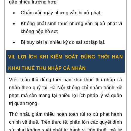
gặp nhiều trường hợp:
Chậm vài ngày nhưng vẫn bị xử phạt;
Không phát sinh thuế nhưng vẫn bị xử phạt vì
không nộp hồ sơ;
Bị truy xét lại nhiều kỳ do sai sót lặp lại.
VII. LỢI ÍCH KHI KIỂM SOÁT ĐÚNG THỜI HẠN
KHAI THUẾ THU NHẬP CÁ NHÂN
Việc tuân thủ đúng thời hạn khai thuế thu nhập cá
nhân theo quý tại Hà Nội không chỉ nhằm tránh xử
phạt, mà còn mang lại nhiều lợi ích pháp lý và quản
trị quan trọng.
Thứ nhất, giảm thiểu hoàn toàn rủi ro xử phạt hành
chính về thuế. Trên thực tế, phần lớn các quyết định
xử phạt không xuất phát từ hành vi trốn thuế, mà từ