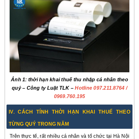
Ảnh 1: thời hạn khai thuế thu nhập cá nhân theo
quý – Công ty Luật TLK –
Hotline 097.211.8764
/
0969.760.195
IV. CÁCH TÍNH THỜI HẠN KHAI THUẾ THEO
TỪNG QUÝ TRONG NĂM
Trên thực tế, rất nhiều cá nhân và tổ chức tại Hà Nội