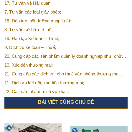
17. Tư vấn về Hải quan;
7. Tư vấn các loại giấy phép;
18. Đào tạo, bồi dưỡng pháp Luật;
8. Tư vấn sở hữu trí tuệ;
19. Đào tạo Kế toán – Thuế;
9. Dịch vụ kế toán – Thuế;
20. Cung cấp các sản phẩm quản lý doanh nghiệp như: chữ
ký số, hóa đơn điện tử, BHXH,…vv
10. Xúc tiến thương mại;
21. Cung cấp các dịch vụ: cho thuê văn phòng thương mại,
văn phòng ảo, văn phòng chia sẻ…vv
11. Dịch vụ kết nối, xúc tiến thương mại;
22. Các sản phẩm, dịch vụ khác.
BÀI VIẾT CÙNG CHỦ ĐỀ