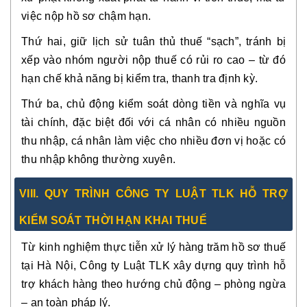
việc nộp hồ sơ chậm hạn.
Thứ hai, giữ lịch sử tuân thủ thuế “sạch”, tránh bị
xếp vào nhóm người nộp thuế có rủi ro cao – từ đó
hạn chế khả năng bị kiểm tra, thanh tra định kỳ.
Thứ ba, chủ động kiểm soát dòng tiền và nghĩa vụ
tài chính, đặc biệt đối với cá nhân có nhiều nguồn
thu nhập, cá nhân làm việc cho nhiều đơn vị hoặc có
thu nhập không thường xuyên.
VIII. QUY TRÌNH CÔNG TY LUẬT TLK HỖ TRỢ
KIỂM SOÁT THỜI HẠN KHAI THUẾ
Từ kinh nghiệm thực tiễn xử lý hàng trăm hồ sơ thuế
tại Hà Nội, Công ty Luật TLK xây dựng quy trình hỗ
trợ khách hàng theo hướng chủ động – phòng ngừa
– an toàn pháp lý.