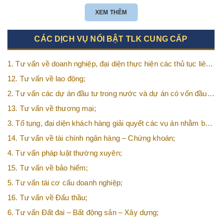
XEM THÊM
CÁC DỊCH VỤ NỔI BẬT TLK CUNG CẤP
1. Tư vấn về doanh nghiệp, đại diện thực hiện các thủ tục liên
quan tới doanh nghiệp;
12. Tư vấn về lao động;
2. Tư vấn các dự án đầu tư trong nước và dự án có vốn đầu
tư nước ngoài (FDI);
13. Tư vấn về thương mại;
3. Tố tụng, đại diện khách hàng giải quyết các vụ án nhằm bảo
vệ tối đa các quyền và lợi ích của khách hàng;
14. Tư vấn về tài chính ngân hàng – Chứng khoán;
4. Tư vấn pháp luật thường xuyên;
15. Tư vấn về bảo hiểm;
5. Tư vấn tái cơ cấu doanh nghiệp;
16. Tư vấn về Đấu thầu;
6. Tư vấn Đất đai – Bất động sản – Xây dựng;