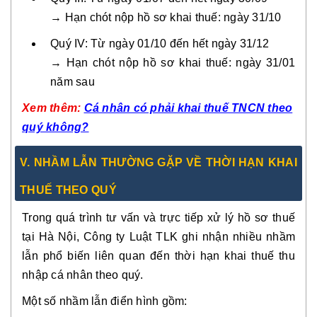
→ Hạn chót nộp hồ sơ khai thuế: ngày 31/10
Quý IV: Từ ngày 01/10 đến hết ngày 31/12
→ Hạn chót nộp hồ sơ khai thuế: ngày 31/01
năm sau
Xem thêm:
Cá nhân có phải khai thuế TNCN theo
quý không?
V. NHẦM LẪN THƯỜNG GẶP VỀ THỜI HẠN KHAI
THUẾ THEO QUÝ
Trong quá trình tư vấn và trực tiếp xử lý hồ sơ thuế
tại Hà Nội, Công ty Luật TLK ghi nhận nhiều nhầm
lẫn phổ biến liên quan đến thời hạn khai thuế thu
nhập cá nhân theo quý.
Một số nhầm lẫn điển hình gồm: