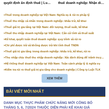
quyết định ấn định thuế | Luật
thuế doanh nghiệp: Nhận diện
TLK
rủi ro
>
Thuế trong doanh nghiệp tại Việt Nam: Nghĩa vụ & rủi ro pháp lý
>
Thuế thu nhập cá nhân trong doanh nghiệp: khấu trừ, kê khai
>
Thuế giá trị gia tăng tại Việt Nam: đối tượng, thuế suất, kê khai
>
Thuế thu nhập doanh nghiệp tại Việt Nam: Căn cứ tính và thuế suất
>
Kê khai, quyết toán thuế doanh nghiệp: quy trình và rủi ro
>
Chi phí được trừ và không được trừ khi tính thuế TNDN
>
Thuế giá trị gia tăng trong doanh nghiệp: khấu trừ, kê khai, rủi ro
>
Thu nhập chịu thuế thu nhập doanh nghiệp: Xác định đúng để tránh truy
thu
>
Hệ thống thuế doanh nghiệp tại Việt Nam: Toàn cảnh pháp lý & nghĩa vụ
>
Kiểm tra rủi ro thuế giá trị gia tăng cho doanh nghiệp | Công ty Luật TLK
XEM THÊM
BÀI VIẾT MỚI NHẤT
DANH MỤC THỰC PHẨM CHỨC NĂNG MỚI CÔNG BỐ
THÁNG 5, 6, 7/2024 THUỘC DIỆN PHẢI KÊ KHAI GIÁ