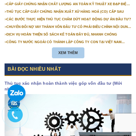
>
CẤP GIẤY CHỨNG NHẬN CHẤT LƯỢNG AN TOÀN KỸ THUẬT XE ĐẠP ĐIỆN
NHẬP KHẨU
>
THỦ TỤC CẤP GIẤY CHỨNG NHẬN XUẤT XỨ HÀNG HOÁ (CO) CẤP SAU
>
CÁC BƯỚC THỰC HIỆN THỦ TỤC CHẤM DỨT HOẠT ĐỘNG DỰ ÁN ĐẦU TƯ?
>
CHUYỂN ĐỔI NỢ VAY THÀNH VỐN ĐẦU TƯ CÓ PHẢI ĐIỀU CHỈNH NỘI DUNG
GIẤY CHỨNG NHẬN ĐĂNG KÝ ĐẦU TƯ KHÔNG?
>
DỊCH VỤ HOÀN THIỆN SỔ SÁCH KẾ TOÁN ĐẦY ĐỦ, NHANH CHÓNG
>
CÔNG TY NƯỚC NGOÀI CÓ THÀNH LẬP CÔNG TY CON TẠI VIỆT NAM
ĐƯỢC KHÔNG? NHỮNG ĐIỀU KIỆN ĐỂ CÔNG TY NƯỚC NGOÀI THÀNH LẬP
CÔNG TY CON TẠI VIỆT NAM?
XEM THÊM
BÀI ĐỌC NHIỀU NHẤT
Thủ tục xác nhận hoàn thành việc góp vốn đầu tư (Mới
nhất)